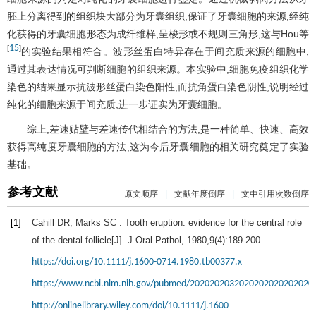
胚上分离得到的组织块大部分为牙囊组织,保证了牙囊细胞的来源,经纯
化获得的牙囊细胞形态为成纤维样,呈梭形或不规则三角形,这与Hou等
15
[
]
的实验结果相符合。波形丝蛋白特异存在于间充质来源的细胞中,
通过其表达情况可判断细胞的组织来源。本实验中,细胞免疫组织化学
染色的结果显示抗波形丝蛋白染色阳性,而抗角蛋白染色阴性,说明经过
纯化的细胞来源于间充质,进一步证实为牙囊细胞。
综上,差速贴壁与差速传代相结合的方法,是一种简单、快速、高效
获得高纯度牙囊细胞的方法,这为今后牙囊细胞的相关研究奠定了实验
基础。
参考文献
原文顺序
|
文献年度倒序
|
文中引用次数倒序
[1]
Cahill
DR
,
Marks
SC
. Tooth eruption: evidence for the central role
of the dental follicle[J].
J Oral Pathol
,
1980
,
9
(4):189-200.
https://doi.org/10.1111/j.1600-0714.1980.tb00377.x
https://www.ncbi.nlm.nih.gov/pubmed/2020202032020202020202020
http://onlinelibrary.wiley.com/doi/10.1111/j.1600-