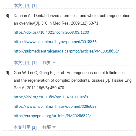
本文引用 [1]
[8]
Dannan
A
. Dental-derived stem cells and whole tooth regeneration:
an overview[J].
J Clin Med Res
,
2009
,
1
(2):63-71.
https://doi.org/10.4021/jocmr2009.03.1230
https://www.ncbi.nlm.nih.gov/pubmed/3318856
http://pubmedcentralcanada.ca/pmcc/articles/PMC3318856/
本文引用 [1]
摘要
[9]
Guo
W
,
Lei
C
,
Gong
K
, et al. Heterogeneous dental follicle cells
and the regeneration of complex periodontal tissues[J].
Tissue Eng
Part A
,
2012
,
18
(5/6):459-470.
https://doi.org/10.1089/ten.TEA.2011.0261
https://www.ncbi.nlm.nih.gov/pubmed/3286823
http://europepmc.org/articles/PMC3286823/
本文引用 [1]
摘要