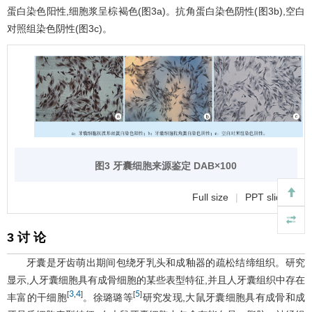
蛋白染色阳性,细胞浆呈棕褐色(
图3
a)。抗角蛋白染色阴性(
图3
b),空白
对照组染色阴性(
图3
c)。
图3 牙囊细胞来源鉴定 DAB×100
Full size
|
PPT slide
3 讨 论
牙囊是牙齿萌出期间包绕牙乳头和成釉器的疏松结缔组织。研究
显示,人牙囊细胞具有成骨细胞的某些表型特征,并且人牙囊组织中存在
3
4
5
[
,
]
[
]
丰富的干细胞
。徐璐璐等
研究发现,大鼠牙囊细胞具有成骨和成