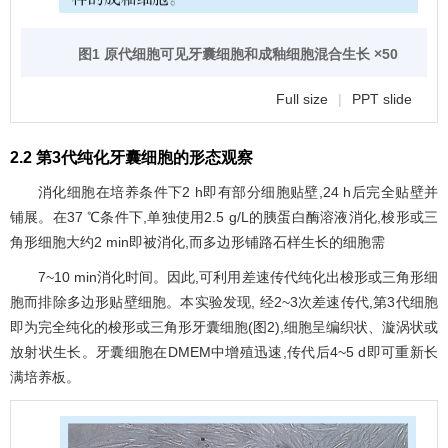
图1 原代细胞可见牙囊细胞和成釉细胞混合生长 ×50
Full size
|
PPT slide
2.2 第3代纯化牙囊细胞的形态观察
消化细胞在培养条件下2 h即有部分细胞贴壁,24 h后完全贴壁并
铺展。在37 ℃条件下,单独使用2.5 g/L的胰蛋白酶溶液消化,梭形或三
角形细胞大约2 min即被消化,而多边形铺路石样生长的细胞需
7~10 min消化时间。因此,可利用差速传代纯化出梭形或三角形细
胞而排除多边形贴壁细胞。本实验发现, 经2~3次差速传代,第3代细胞
即为完全纯化的梭形或三角形牙囊细胞(
图2
),细胞呈编织状、漩涡状或
放射状生长。牙囊细胞在DMEM中增殖迅速,传代后4~5 d即可重新长
满培养板。