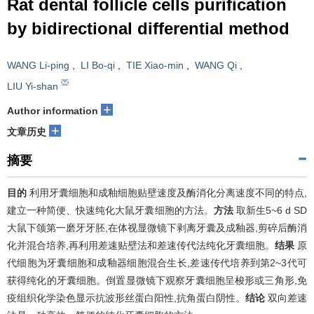
Rat dental follicle cells purification
by bidirectional differential method
WANG Li-ping
,
LI Bo-qi
,
TIE Xiao-min
,
WANG Qi
,
LIU Yi-shan
+
Author information
+
文章历史
摘要
目的
利用牙囊细胞和成釉细胞贴壁速度及酶消化分离速度不同的特点,
建立一种简便、快速纯化大鼠牙囊细胞的方法。
方法
取新生5~6 d SD
大鼠下颌第一磨牙牙胚,在体视显微镜下剥离牙囊及成釉器,剪碎后酶消
化并混合培养,再利用差速贴壁法和差速传代法纯化牙囊细胞。
结果
原
代细胞为牙囊细胞和成釉器细胞混合生长,差速传代培养到第2~3代可
获得纯化的牙囊细胞。倒置显微镜下观察牙囊细胞呈梭形或三角形,免
疫组织化学染色显示抗波形丝蛋白阳性,抗角蛋白阴性。
结论
双向差速