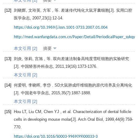
[12]
刘晓辉, 文玲英, 方军 , 等. 差速传代纯化大鼠牙囊细胞[J].
实用口腔
医学杂志
,
2007
,
23
(1):12-14.
https://doi.org/10.3969/j.issn.1001-3733.2007.01.004
http://med.wanfangdata.com.cn/Paper/Detail/PeriodicalPaper_sykqy
本文引用 [2]
摘要
[13]
刘炎, 张莉, 宫旭 , 等. 双向差速法制备高纯度雪旺细胞的实验研究
[J].
中国矫形外科杂志
,
2011
,
19
(16):1373-1376.
本文引用 [2]
[14]
何爱明, 李晓晖, 李岱 . SD大鼠肺成纤维细胞的原代培养及分离纯化
[J].
中国老年学杂志
,
2015
,
35
(7):1887-1888.
本文引用 [2]
[15]
Hou
LT
,
Liu
CM
,
Chen
YJ
, et al. Characterization of dental follicle
cells in developing mouse molar[J].
Arch Oral Biol
,
1999
,
44
(9):759-
770.
https://doi.org/10.1016/S0003-9969(99)00033-3