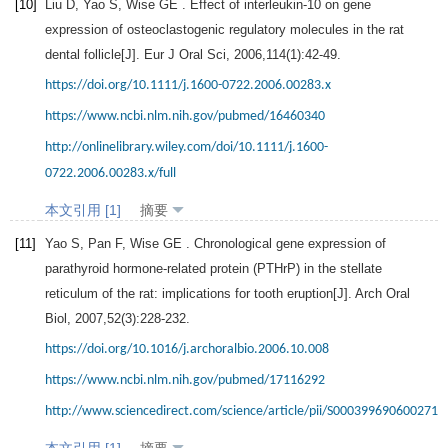
[10]
Liu
D
,
Yao
S
,
Wise
GE
. Effect of interleukin-10 on gene
expression of osteoclastogenic regulatory molecules in the rat
dental follicle[J].
Eur J Oral Sci
,
2006
,
114
(1):42-49.
https://doi.org/10.1111/j.1600-0722.2006.00283.x
https://www.ncbi.nlm.nih.gov/pubmed/16460340
http://onlinelibrary.wiley.com/doi/10.1111/j.1600-
0722.2006.00283.x/full
本文引用 [1]
摘要
[11]
Yao
S
,
Pan
F
,
Wise
GE
. Chronological gene expression of
parathyroid hormone-related protein (PTHrP) in the stellate
reticulum of the rat: implications for tooth eruption[J].
Arch Oral
Biol
,
2007
,
52
(3):228-232.
https://doi.org/10.1016/j.archoralbio.2006.10.008
https://www.ncbi.nlm.nih.gov/pubmed/17116292
http://www.sciencedirect.com/science/article/pii/S0003996906002718
本文引用 [1]
摘要