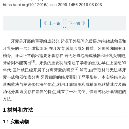
https://doi.org/10.12016/j.issn.2096-1456.2016.03.003
上一篇
下一篇
牙囊是牙胚的重要组成部分,起源于外胚间充质层,为包绕成釉器和
牙乳头的一层纤维状组织,在牙发育后期形成牙骨质、牙周膜和固有牙
槽骨。牙齿正常萌出需要牙囊存在,若无牙囊包绕成釉器和牙乳头细胞,
1
[
]
牙齿则不能萌出
。牙囊的重要功能引起了学者的重视,早在上世纪90
2
[
]
年代,国外就已经开展了分离牙囊的研究
,然而,由于取材时无法将牙
囊与成釉器彻底分离,牙囊细胞的纯度受到了严重影响。本实验结合差
速贴壁法与差速传代法的优点,利用牙囊细胞和成釉细胞贴壁速度及酶
消化分离速度存在差异的特点,建立了一种简便、快速纯化牙囊细胞的
方法。
1 材料和方法
1.1 实验动物