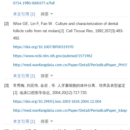
0714.1980.tb00377.x/full
本文引用 [1]
摘要
[2]
Wise
GE
,
Lin
F
,
Fan
W
. Culture and characterization of dental
follicle cells from rat molars[J].
Cell Tissue Res
,
1992
,
267
(3):483-
492.
https://doi.org/10.1007/BF00319370
https://www.ncbi.nlm.nih.gov/pubmed/1571962
http://med.wanfangdata.com.cn/Paper/Detail/PeriodicalPaper_PM15
本文引用 [1]
摘要
[3]
常秀梅, 刘宏伟, 金岩 , 等. 人牙囊细胞的体外分离、培养及表型鉴定
[J].
临床口腔医学杂志
,
2004
,
20
(12):717-720.
https://doi.org/10.3969/j.issn.1003-1634.2004.12.004
http://med.wanfangdata.com.cn/Paper/Detail/PeriodicalPaper_lckqy
本文引用 [1]
摘要