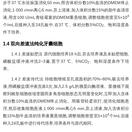
步于37 ℃水浴振荡消化50 min,用含体积分数10%血清的DMEM终止
消化,1 000 r/min离心5 min,弃上清液,加入体积分数15%的胎牛血清溶
4
液,用含100 U/mL青链霉素的DMEM重悬细胞,调整细胞密度至5×10
个/mL后接种入至24孔板中,在37 ℃、体积分数5%CO
、饱和湿度条
2
件下培养。
1.4 双向差速法纯化牙囊细胞
1.4.1 差速贴壁法 原代细胞培养18 h后,弃去培养液及未贴壁细胞,
磷酸盐缓冲液冲洗2~3遍,置于37 ℃、5%CO
、饱和湿度条件下培
2
养。
1.4.2 差速传代法 待细胞增殖至孔底面积的70%~80%,吸去培养
液,用磷酸盐缓冲液洗涤3次,加入2.5 g/L的胰蛋白酶溶液。显微镜下观
察到梭形细胞收缩变圆而多角形细胞形态无明显变化时,立即加入含体
积分数10%血清的DMEM终止消化。用吸管轻柔吹打,使消化细胞悬
浮,然后收集细胞悬液,1 000 r/min离心5 min,弃上清液,加入含体积分
4
数15%胎牛血清的培养液重悬细胞,调整细胞密度至5×10
个/mL后接
种入24孔板中进行传代培养,培养条件与原代相同。