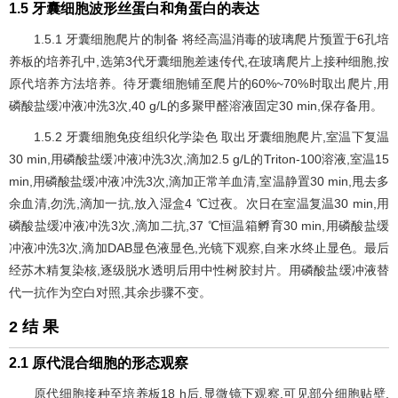
1.5 牙囊细胞波形丝蛋白和角蛋白的表达
1.5.1 牙囊细胞爬片的制备 将经高温消毒的玻璃爬片预置于6孔培
养板的培养孔中,选第3代牙囊细胞差速传代,在玻璃爬片上接种细胞,按
原代培养方法培养。待牙囊细胞铺至爬片的60%~70%时取出爬片,用
磷酸盐缓冲液冲洗3次,40 g/L的多聚甲醛溶液固定30 min,保存备用。
1.5.2 牙囊细胞免疫组织化学染色 取出牙囊细胞爬片,室温下复温
30 min,用磷酸盐缓冲液冲洗3次,滴加2.5 g/L的Triton-100溶液,室温15
min,用磷酸盐缓冲液冲洗3次,滴加正常羊血清,室温静置30 min,甩去多
余血清,勿洗,滴加一抗,放入湿盒4 ℃过夜。次日在室温复温30 min,用
磷酸盐缓冲液冲洗3次,滴加二抗,37 ℃恒温箱孵育30 min,用磷酸盐缓
冲液冲洗3次,滴加DAB显色液显色,光镜下观察,自来水终止显色。最后
经苏木精复染核,逐级脱水透明后用中性树胶封片。用磷酸盐缓冲液替
代一抗作为空白对照,其余步骤不变。
2 结 果
2.1 原代混合细胞的形态观察
原代细胞接种至培养板18 h后,显微镜下观察,可见部分细胞贴壁,