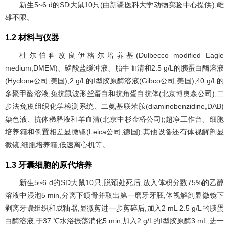
新生5~6 d的SD大鼠10只(由新疆医科大学动物实验中心提供),雌
雄不限。
1.2 材料与仪器
杜尔伯科改良伊格尔培养基(Dulbecco modified Eagle
medium,DMEM)、磷酸盐缓冲液、胎牛血清和2.5 g/L的胰蛋白酶溶液
(Hyclone公司,美国);2 g/L的Ⅰ型胶原酶溶液(Gibco公司,美国);40 g/L的
多聚甲醛溶液,兔抗鼠波形丝蛋白和抗角蛋白抗体(北京博奥森公司);二
步法免疫组织化学检测系统、二氨基联苯胺(diaminobenzidine,DAB)
染色液、抗体稀释液和羊血清(北京中杉金桥公司);超净工作台、细胞
培养箱和倒置相差显微镜(Leica公司,德国);其他设备还有体视解剖显
微镜,细胞培养箱,低速离心机等。
1.3 牙囊细胞的原代培养
新生5~6 d的SD大鼠10只,脱颈处死后,放入体积分数75%的乙醇
溶液中浸泡5 min,分离下颌骨并取出第一磨牙牙胚,体视解剖显微镜下
剥离牙囊组织和成釉器,显微剪进一步剪碎后,加入2 mL 2.5 g/L的胰蛋
白酶溶液,于37 ℃水浴振荡消化5 min,加入2 g/L的Ⅰ型胶原酶3 mL,进一