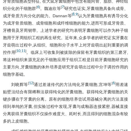
牙骨质细胞表型特征, 在大鼠牙囊细胞中包含有能向骨、脂肪、神经组
6
7
[
]
[
]
织分化的干细胞群
。魏迪欣等
研究也证实,牙囊细胞具备向成骨、
8
9
[
,
]
成牙骨质方向分化的能力。Dannan等
认为牙囊细胞具有诱导分化
为成牙骨质细胞、成骨细胞和成纤维细胞的能力,进而可形成牙骨质、
牙槽骨及牙周韧带。上述学者的研究均表明牙囊细胞可以作为种子细
胞用于牙周组织工程的再生研究。近年来,众多学者的研究证实牙囊在
牙齿萌出过程中,从组织、细胞和分子水平上对牙齿萌出起到重要的调
10
11
[
,
]
控作用
。临床上可收集到被拔除的保留有牙囊组织的第三磨牙,
将这种组织来源充足的干细胞应用于组织工程是目前牙囊细胞研究的
主要方向,牙囊细胞的体外培养是研究牙齿萌出过程中分子调控作用的
细胞学基础。
12
6
[
]
[
]
刘晓辉等
通过差速传代的方法纯化牙囊细胞,宫坤等
用差速
贴壁法结合有限稀释法获得纯化的牙囊细胞。获得纯化牙囊细胞的关
键步骤在于牙囊的分离。原有的细胞培养尝试用器械分离的方法直接
得到单纯的牙囊,但实验过程中发现,牙囊与成釉器连接紧密,器械直接
分离获得牙囊组织不仅操作难度大、耗时长,而且得到的细胞混杂有较
多的上皮细胞。