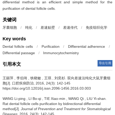
differential method is an efficient and simple method for the
purification of dental follicle cells.
关键词
牙囊细胞
/
纯化
/
差速贴壁
/
差速传代
/
免疫组织化学
Key words
Dental follicle cells
/
Purification
/
Diffierential adherence
/
Differential passage
/
Immunocytochemistry
导出引用
引用本文
王丽萍
,
李伯琦
,
铁晓敏
,
王琪
,
刘奕杉
.
双向差速法纯化大鼠牙囊细
胞[J]. 口腔疾病防治, 2016, 24(3): 142-145
https://doi.org/10.12016/j.issn.2096-1456.2016.03.003
WANG Li-ping
,
LI Bo-qi
,
TIE Xiao-min
,
WANG Qi
,
LIU Yi-shan
.
Rat dental follicle cells purification by bidirectional differential
method[J].
Journal of Prevention and Treatment for Stomatological
Diseases
, 2016, 24(3): 142-145