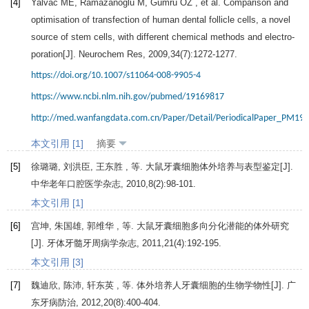
[4]
Yalvac
ME
,
Ramazanoglu
M
,
Gumru
OZ
, et al. Comparison and
optimisation of transfection of human dental follicle cells, a novel
source of stem cells, with different chemical methods and electro-
poration[J].
Neurochem Res
,
2009
,
34
(7):1272-1277.
https://doi.org/10.1007/s11064-008-9905-4
https://www.ncbi.nlm.nih.gov/pubmed/19169817
http://med.wanfangdata.com.cn/Paper/Detail/PeriodicalPaper_PM19
本文引用 [1]
摘要
[5]
徐璐璐, 刘洪臣, 王东胜 , 等. 大鼠牙囊细胞体外培养与表型鉴定[J].
中华老年口腔医学杂志
,
2010
,
8
(2):98-101.
本文引用 [1]
[6]
宫坤, 朱国雄, 郭维华 , 等. 大鼠牙囊细胞多向分化潜能的体外研究
[J].
牙体牙髓牙周病学杂志
,
2011
,
21
(4):192-195.
本文引用 [3]
[7]
魏迪欣, 陈沛, 轩东英 , 等. 体外培养人牙囊细胞的生物学物性[J].
广
东牙病防治
,
2012
,
20
(8):400-404.