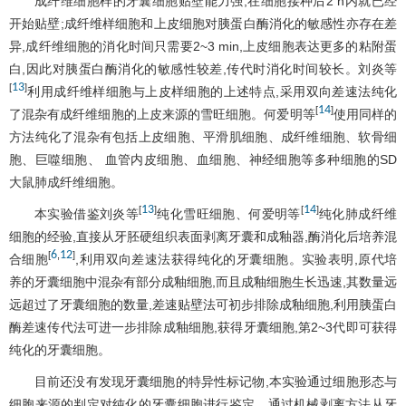
成纤维细胞样的牙囊细胞贴壁能力强,在细胞接种后2 h内就已经
开始贴壁;成纤维样细胞和上皮细胞对胰蛋白酶消化的敏感性亦存在差
异,成纤维细胞的消化时间只需要2~3 min,上皮细胞表达更多的粘附蛋
白,因此对胰蛋白酶消化的敏感性较差,传代时消化时间较长。刘炎等
13
[
]
利用成纤维样细胞与上皮样细胞的上述特点,采用双向差速法纯化
14
[
]
了混杂有成纤维细胞的上皮来源的雪旺细胞。何爱明等
使用同样的
方法纯化了混杂有包括上皮细胞、平滑肌细胞、成纤维细胞、软骨细
胞、巨噬细胞、 血管内皮细胞、血细胞、神经细胞等多种细胞的SD
大鼠肺成纤维细胞。
13
14
[
]
[
]
本实验借鉴刘炎等
纯化雪旺细胞、何爱明等
纯化肺成纤维
细胞的经验,直接从牙胚硬组织表面剥离牙囊和成釉器,酶消化后培养混
6
12
[
,
]
合细胞
,利用双向差速法获得纯化的牙囊细胞。实验表明,原代培
养的牙囊细胞中混杂有部分成釉细胞,而且成釉细胞生长迅速,其数量远
远超过了牙囊细胞的数量,差速贴壁法可初步排除成釉细胞,利用胰蛋白
酶差速传代法可进一步排除成釉细胞,获得牙囊细胞,第2~3代即可获得
纯化的牙囊细胞。
目前还没有发现牙囊细胞的特异性标记物,本实验通过细胞形态与
细胞来源的判定对纯化的牙囊细胞进行鉴定。通过机械剥离方法从牙