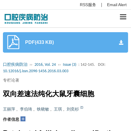
RSS服务
Email Alert
Togg
navi
PDF(433 KB)
口腔疾病防治
››
2016, Vol. 24
››
Issue (3)
: 142-145.
DOI:
10.12016/j.issn.2096-1456.2016.03.003
专栏论著
双向差速法纯化大鼠牙囊细胞
王丽萍
,
李伯琦
,
铁晓敏
,
王琪
,
刘奕杉
+
作者信息