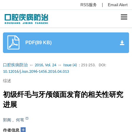
RSS服务
Email Alert
Togg
navi
PDF(89 KB)
口腔疾病防治
››
2016, Vol. 24
››
Issue (4)
: 251-253.
DOI:
10.12016/j.issn.2096-1456.2016.04.013
综述
初级纤毛与牙颅颌面发育的相关性研究
进展
郭阁
,
何苇
+
作者信息