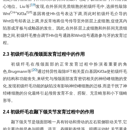
19
[
]
心地位。Liu等
发现,在外胚间充质细胞的初级纤毛中,选择性敲除
Cre+
f1/f1
Wnt
Kif3a
基因将使Hh信号表达下调,而此时初级纤毛介导的
Wnt信号却表达上调,并反常地将信号传导至外胚层上皮细胞,促使其内
陷形成牙板与成釉器的发生。因此,在外胚层上皮细胞和外胚间充质细
胞之间,初级纤毛整合调节Hh信号通路和Wnt信号通路参与牙的发育过
程。
2.3 初级纤毛在颅颌面发育过程中的作用
初级纤毛在颅颌面部的正常发育过程中扮演着重要的角
20
[
]
色,Brugmann等
通过特异性敲除IFT相关蛋白基因Kif3a使初级纤毛
的结构和功能丧失,来研究与颅颌面部发育密切相关的神经嵴细胞的变
化,发现初级纤毛功能的缺陷没有影响神经嵴细胞的迁移,而是干扰了神
经嵴细胞的分化最终引起颅骨发育不全、腭裂、无舌畸形和小下颌畸
形等。
2.4 初级纤毛在颞下颌关节发育过程中的作用
颞下颌关节是颌面部唯一具有转动和滑动的左右双侧联动关节,它
的主要功能是参与咀嚼、语言、吞咽和表情等。咀嚼运动时,关节要承