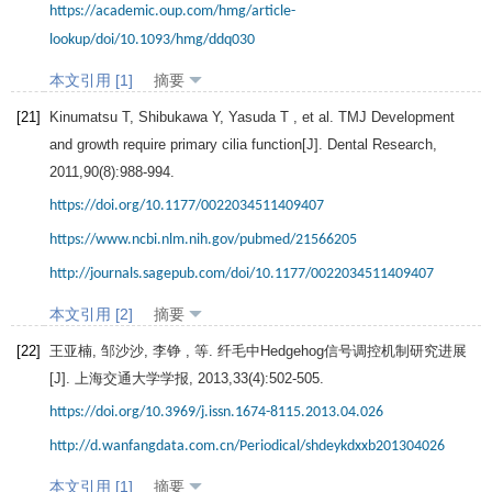
https://academic.oup.com/hmg/article-
lookup/doi/10.1093/hmg/ddq030
本文引用 [1]
摘要
[21]
Kinumatsu
T
,
Shibukawa
Y
,
Yasuda
T
, et al. TMJ Development
and growth require primary cilia function[J].
Dental Research
,
2011
,
90
(8):988-994.
https://doi.org/10.1177/0022034511409407
https://www.ncbi.nlm.nih.gov/pubmed/21566205
http://journals.sagepub.com/doi/10.1177/0022034511409407
本文引用 [2]
摘要
[22]
王亚楠, 邹沙沙, 李铮 , 等. 纤毛中Hedgehog信号调控机制研究进展
[J].
上海交通大学学报
,
2013
,
33
(4):502-505.
https://doi.org/10.3969/j.issn.1674-8115.2013.04.026
http://d.wanfangdata.com.cn/Periodical/shdeykdxxb201304026
本文引用 [1]
摘要