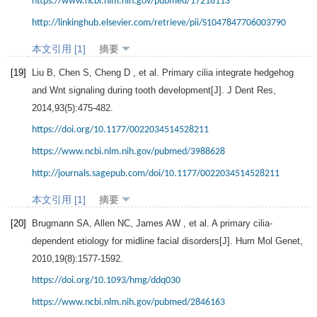
https://www.ncbi.nlm.nih.gov/pubmed/17218113
http://linkinghub.elsevier.com/retrieve/pii/S1047847706003790
本文引用 [1]
摘要
[19]
Liu
B
,
Chen
S
,
Cheng
D
, et al. Primary cilia integrate hedgehog
and Wnt signaling during tooth development[J].
J Dent Res
,
2014
,
93
(5):475-482.
https://doi.org/10.1177/0022034514528211
https://www.ncbi.nlm.nih.gov/pubmed/3988628
http://journals.sagepub.com/doi/10.1177/0022034514528211
本文引用 [1]
摘要
[20]
Brugmann
SA
,
Allen
NC
,
James
AW
, et al. A primary cilia-
dependent etiology for midline facial disorders[J].
Hum Mol Genet
,
2010
,
19
(8):1577-1592.
https://doi.org/10.1093/hmg/ddq030
https://www.ncbi.nlm.nih.gov/pubmed/2846163