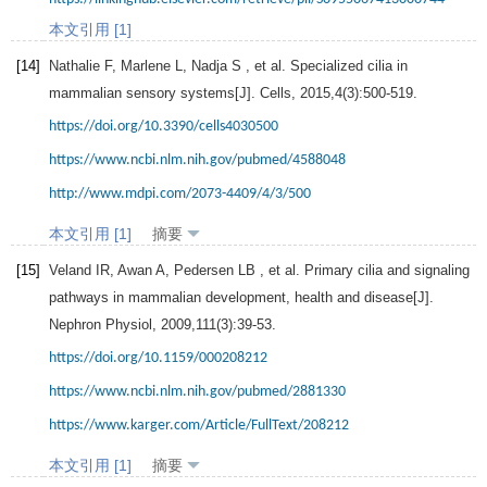
本文引用 [1]
[14]
Nathalie
F
,
Marlene
L
,
Nadja
S
, et al. Specialized cilia in
mammalian sensory systems[J].
Cells
,
2015
,
4
(3):500-519.
https://doi.org/10.3390/cells4030500
https://www.ncbi.nlm.nih.gov/pubmed/4588048
http://www.mdpi.com/2073-4409/4/3/500
本文引用 [1]
摘要
[15]
Veland
IR
,
Awan
A
,
Pedersen
LB
, et al. Primary cilia and signaling
pathways in mammalian development, health and disease[J].
Nephron Physiol
,
2009
,
111
(3):39-53.
https://doi.org/10.1159/000208212
https://www.ncbi.nlm.nih.gov/pubmed/2881330
https://www.karger.com/Article/FullText/208212
本文引用 [1]
摘要