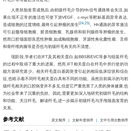
人类胚胎发育成熟后,由初级纤毛介导的Hh信号通路将会失活,如
果出现不正常的激活也可使下游VEGF、c-myc等靶标基因异常表达,
24
25
[
,
]
造成细胞的过度增殖,最终引起肿瘤的发生
。Hh通路的异常激活
可引起髓母细胞瘤、胶质细胞瘤、乳腺癌和前列腺癌等肿瘤的发生。
然而口腔颌面部良恶性肿瘤,如成釉细胞瘤、牙源性角化囊性瘤、舌癌
和骨纤维肉瘤等是否也与初级纤毛有关尚不清楚。
现阶段,学者们在IFT及其相关蛋白,如BBS和EVC等参与组装纤毛
的过程中取得了重大的进展。然而,IFT相关蛋白在纤毛中所行使的功
能方面研究甚少。相关纤毛蛋白基因突变引起的相应临床症状和综合
征,也暗示着不同纤毛相关蛋白具有不同的功能。虽然目前揭示的与初
级纤毛相关的口腔病变并不多见,但是它严重危害了人类的身体健康,也
为社会带来了沉重的负担。因此,需要更加深入地研究初级纤毛的结构
和功能、关注纤毛、解读纤毛,进一步揭示初级纤毛与牙颅颌面发育的
关系。
参考文献
原文顺序
|
文献年度倒序
|
文中引用次数倒序