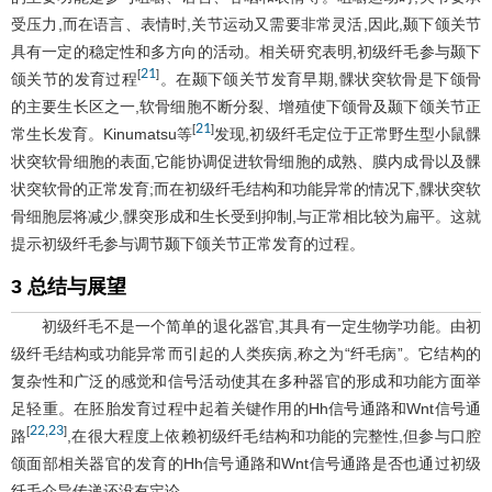
受压力,而在语言、表情时,关节运动又需要非常灵活,因此,颞下颌关节
具有一定的稳定性和多方向的活动。相关研究表明,初级纤毛参与颞下
21
[
]
颌关节的发育过程
。在颞下颌关节发育早期,髁状突软骨是下颌骨
的主要生长区之一,软骨细胞不断分裂、增殖使下颌骨及颞下颌关节正
21
[
]
常生长发育。Kinumatsu等
发现,初级纤毛定位于正常野生型小鼠髁
状突软骨细胞的表面,它能协调促进软骨细胞的成熟、膜内成骨以及髁
状突软骨的正常发育;而在初级纤毛结构和功能异常的情况下,髁状突软
骨细胞层将减少,髁突形成和生长受到抑制,与正常相比较为扁平。这就
提示初级纤毛参与调节颞下颌关节正常发育的过程。
3 总结与展望
初级纤毛不是一个简单的退化器官,其具有一定生物学功能。由初
级纤毛结构或功能异常而引起的人类疾病,称之为“纤毛病”。它结构的
复杂性和广泛的感觉和信号活动使其在多种器官的形成和功能方面举
足轻重。在胚胎发育过程中起着关键作用的Hh信号通路和Wnt信号通
22
23
[
,
]
路
,在很大程度上依赖初级纤毛结构和功能的完整性,但参与口腔
颌面部相关器官的发育的Hh信号通路和Wnt信号通路是否也通过初级
纤毛介导传递还没有定论。