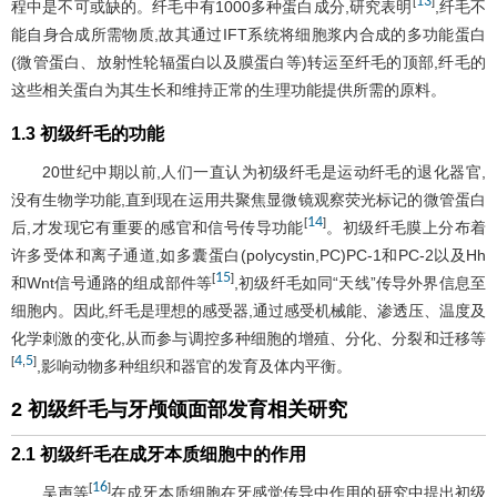
13
[
]
程中是不可或缺的。纤毛中有1000多种蛋白成分,研究表明
,纤毛不
能自身合成所需物质,故其通过IFT系统将细胞浆内合成的多功能蛋白
(微管蛋白、放射性轮辐蛋白以及膜蛋白等)转运至纤毛的顶部,纤毛的
这些相关蛋白为其生长和维持正常的生理功能提供所需的原料。
1.3 初级纤毛的功能
20世纪中期以前,人们一直认为初级纤毛是运动纤毛的退化器官,
没有生物学功能,直到现在运用共聚焦显微镜观察荧光标记的微管蛋白
14
[
]
后,才发现它有重要的感官和信号传导功能
。初级纤毛膜上分布着
许多受体和离子通道,如多囊蛋白(polycystin,PC)PC-1和PC-2以及Hh
15
[
]
和Wnt信号通路的组成部件等
,初级纤毛如同“天线”传导外界信息至
细胞内。因此,纤毛是理想的感受器,通过感受机械能、渗透压、温度及
化学刺激的变化,从而参与调控多种细胞的增殖、分化、分裂和迁移等
4
5
[
,
]
,影响动物多种组织和器官的发育及体内平衡。
2 初级纤毛与牙颅颌面部发育相关研究
2.1 初级纤毛在成牙本质细胞中的作用
16
[
]
吴声等
在成牙本质细胞在牙感觉传导中作用的研究中提出初级