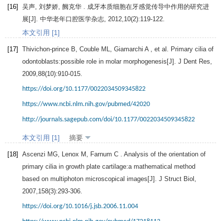
[16]
吴声, 刘梦娇, 阙克华 . 成牙本质细胞在牙感觉传导中作用的研究进
展[J].
中华老年口腔医学杂志
,
2012
,
10
(2):119-122.
本文引用 [1]
[17]
Thivichon-prince
B
,
Couble
ML
,
Giamarchi
A
, et al. Primary cilia of
odontoblasts:possible role in molar morphogenesis[J].
J Dent Res
,
2009
,
88
(10):910-015.
https://doi.org/10.1177/0022034509345822
https://www.ncbi.nlm.nih.gov/pubmed/42020
http://journals.sagepub.com/doi/10.1177/0022034509345822
本文引用 [1]
摘要
[18]
Ascenzi
MG
,
Lenox
M
,
Farnum
C
. Analysis of the orientation of
primary cilia in growth plate cartilage:a mathematical method
based on multiphoton microscopical images[J].
J Struct Biol
,
2007
,
158
(3):293-306.
https://doi.org/10.1016/j.jsb.2006.11.004