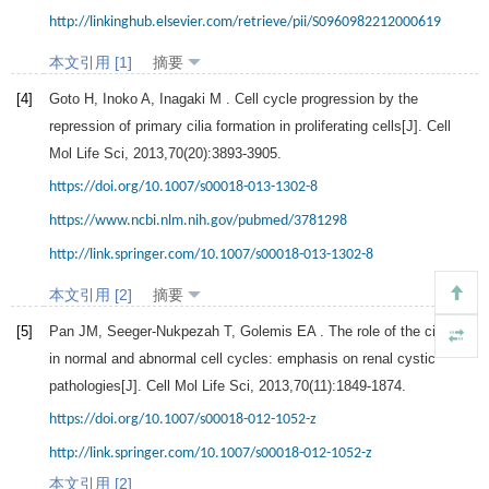
http://linkinghub.elsevier.com/retrieve/pii/S0960982212000619
本文引用 [1]
摘要
[4]
Goto
H
,
Inoko
A
,
Inagaki
M
. Cell cycle progression by the
repression of primary cilia formation in proliferating cells[J].
Cell
Mol Life Sci
,
2013
,
70
(20):3893-3905.
https://doi.org/10.1007/s00018-013-1302-8
https://www.ncbi.nlm.nih.gov/pubmed/3781298
http://link.springer.com/10.1007/s00018-013-1302-8
本文引用 [2]
摘要
[5]
Pan
JM
,
Seeger-Nukpezah
T
,
Golemis
EA
. The role of the cilium
in normal and abnormal cell cycles: emphasis on renal cystic
pathologies[J].
Cell Mol Life Sci
,
2013
,
70
(11):1849-1874.
https://doi.org/10.1007/s00018-012-1052-z
http://link.springer.com/10.1007/s00018-012-1052-z
本文引用 [2]