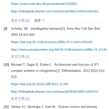
https://www.ncbi.nlm.nih.gov/pubmed/3242821
http://linkinghub.elsevier.com/retrieve/pii/S0021929011005562
本文引用 [1]
摘要
[9]
Scholey
JM
. Intraflagellar transport[J].
Annu Rev Cell Dev Biol
,
2003
,
19
:423-443.
https://doi.org/10.1146/annurev.cellbio.19.111401.091318
http://www.annualreviews.org/doi/10.1146/annurev.cellbio.19.11140
本文引用 [1]
[10]
Michael
T
,
Sagar
B
,
Esben
L
. Architecture and function of IFT
complex proteins in ciliogenesis[J].
Differentiation
,
2012
,
83
(2):S12-
S22.
https://doi.org/10.1016/j.diff.2011.11.001
http://linkinghub.elsevier.com/retrieve/pii/S0301468111001915
本文引用 [1]
[11]
Verhey
KJ
,
Dishinger
J
,
Kee
HL
. Kinesin motors and primary