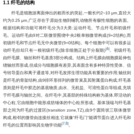
1.1 纤毛的结构
纤毛是细胞游离面伸出的粗而长的突起,一般长约2~10 μm,直径大
约为0.25 μm,广泛存在于原始生物到哺乳动物所有极性细胞的表面。
根据结构和功能可将纤毛分为3大类:运动纤毛、节点纤毛和初级纤
毛。运动纤毛由9对二联微管围绕中央2根单独微管构成(9+2结构),而
初级纤毛和节点纤毛无中央微管(9+0结构)。每个细胞中可以有很多运
6
[
]
动纤毛但却只有一根初级纤毛(除非细胞正处于分裂期)
。初级纤毛
由纤毛膜、轴丝和纤毛基质3部分构成。结构上纤毛膜由细胞膜延伸包
绕轴丝而形成,但成分与细胞膜有差异,其表面含有多种特异性受体、信
号转导蛋白和离子通道等,对纤毛发挥生理功能具有重要的作用;轴丝则
是纤毛的骨架结构,由9排环形排列的微管束及其附属蛋白构成;纤毛基
质则是纤毛中胶态的基底物质,由水、无机盐、可溶性蛋白等组成,充填
于纤毛膜与轴丝之间。在纤毛中,其基部的特殊结构称为基体,即活动的
中心粒,它由细胞中能形成纺锤体的中心粒所形成。基体顶端与纤毛基
部之间为纤毛的过渡区(transition zone,TZ),由9个圆筒状三联体微管
构成,相邻的微管由连接丝相连,它就像“纤毛门”能调节蛋白进入纤毛和
7
8
[
,
]
纤毛的位置而影响其生物学功能
。