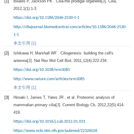
[1]
Beales
P
,
Jackson
PK
. Cilia-the prodigal organelle[J].
Cilia
,
2012
,
1
(1):1-3.
https://doi.org/10.1186/2046-2530-1-1
http://ciliajournal.biomedcentral.com/articles/10.1186/2046-2530-
1-1
本文引用 [1]
[2]
Ishikawa
H
,
Marshall
WF
. Ciliogenesis: building the cell's
antenna[J].
Nat Rev Mol Cell Biol
,
2011
,
12
(4):222-234.
https://doi.org/10.1038/nrm3085
http://www.nature.com/articles/nrm3085
本文引用 [1]
[3]
Hiroaki
I
,
James
T
,
Yates
JR
, et al. Proteomic analysis of
mammalian primary cilia[J].
Current Biology Cb
,
2012
,
22
(5):414-
419.
https://doi.org/10.1016/j.cub.2012.01.031
https://www.ncbi.nlm.nih.gov/pubmed/22326026