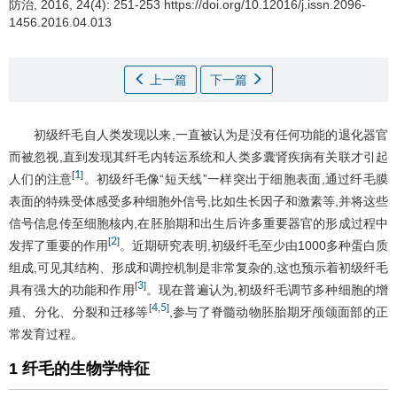
防治, 2016, 24(4): 251-253 https://doi.org/10.12016/j.issn.2096-
1456.2016.04.013
上一篇
下一篇
初级纤毛自人类发现以来,一直被认为是没有任何功能的退化器官
而被忽视,直到发现其纤毛内转运系统和人类多囊肾疾病有关联才引起
1
[
]
人们的注意
。初级纤毛像“短天线”一样突出于细胞表面,通过纤毛膜
表面的特殊受体感受多种细胞外信号,比如生长因子和激素等,并将这些
信号信息传至细胞核内,在胚胎期和出生后许多重要器官的形成过程中
2
[
]
发挥了重要的作用
。近期研究表明,初级纤毛至少由1000多种蛋白质
组成,可见其结构、形成和调控机制是非常复杂的,这也预示着初级纤毛
3
[
]
具有强大的功能和作用
。现在普遍认为,初级纤毛调节多种细胞的增
4
5
[
,
]
殖、分化、分裂和迁移等
,参与了脊髓动物胚胎期牙颅颌面部的正
常发育过程。
1 纤毛的生物学特征