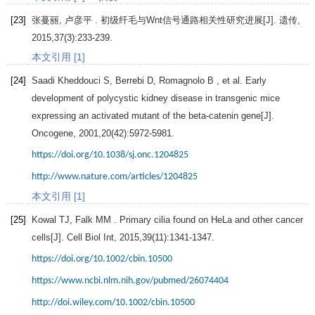
[23]
张蔓丽, 卢彦平 . 初级纤毛与Wnt信号通路相关性研究进展[J].
遗传
,
2015
,
37
(3):233-239.
本文引用 [1]
[24]
Saadi Kheddouci
S
,
Berrebi
D
,
Romagnolo
B
, et al. Early
development of polycystic kidney disease in transgenic mice
expressing an activated mutant of the beta-catenin gene[J].
Oncogene
,
2001
,
20
(42):5972-5981.
https://doi.org/10.1038/sj.onc.1204825
http://www.nature.com/articles/1204825
本文引用 [1]
[25]
Kowal
TJ
,
Falk
MM
. Primary cilia found on HeLa and other cancer
cells[J].
Cell Biol Int
,
2015
,
39
(11):1341-1347.
https://doi.org/10.1002/cbin.10500
https://www.ncbi.nlm.nih.gov/pubmed/26074404
http://doi.wiley.com/10.1002/cbin.10500