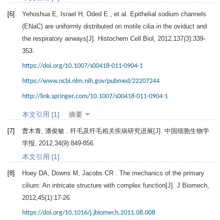
[6]
Yehoshua
E
,
Israel
H
,
Oded
E
, et al. Epithelial sodium channels
(ENaC) are uniformly distributed on motile cilia in the oviduct and
the respiratory airways[J].
Histochem Cell Biol
,
2012
,
137
(3):339-
353.
https://doi.org/10.1007/s00418-011-0904-1
https://www.ncbi.nlm.nih.gov/pubmed/22207244
http://link.springer.com/10.1007/s00418-011-0904-1
本文引用 [1]
摘要
[7]
曹木青, 潘俊敏 . 纤毛及纤毛相关疾病研究进展[J].
中国细胞生物学
学报
,
2012
,
34
(9):849-856.
本文引用 [1]
[8]
Hoey
DA
,
Downs
M
,
Jacobs
CR
. The mechanics of the primary
cilium: An intricate structure with complex function[J].
J Biomech
,
2012
,
45
(1):17-26.
https://doi.org/10.1016/j.jbiomech.2011.08.008