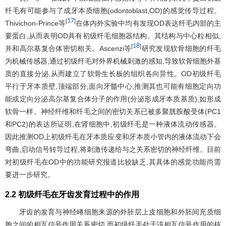
纤毛有可能参与了成牙本质细胞(odontoblast,OD)的感觉传导过程。
17
[
]
Thivichon-Prince等
在体内外实验中均有发现OD表达纤毛内部的主
要蛋白,从而表明OD具有初级纤毛细胞器结构。其结构与中心粒相似,
18
[
]
并和高尔基复合体密切相关。Ascenzi等
研究发现软骨细胞的纤毛
为机械传感器,通过初级纤毛对外界机械刺激的感知,导致软骨细胞外基
质的直接分泌,从而建立了软骨生长板的组织各向异性。OD初级纤毛
平行于牙本质壁,顶端部分,面向牙髓中心,推测其也可能有细胞定向功
能或定向分泌高尔基复合体分子的作用(分泌形成牙本质基质),如形成
软骨一样。神经纤维和纤毛之间的密切关系已被多聚胱胺酸受体(PC1
和PC2)的表达所证明,在肾细胞中,初级纤毛是一种液体流动传感器。
因此推测OD上初级纤毛在牙本质应变和牙本质小管内的液体流动下会
弯曲,启动信号转导过程,将刺激传递给与之关系密切的神经纤维。目前
对初级纤毛在OD中的功能研究报道比较缺乏,其具体的感觉功能尚需
要进一步研究。
2.2 初级纤毛在牙齿发育过程中的作用
牙齿的发育与神经嵴细胞来源的外胚层上皮细胞和外胚间充质细
胞之间的相互信号作用关系密切,而初级纤毛处于该相互信号作用的核