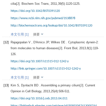
cilia[J].
Biochem Soc Trans
,
2011
,
39
(5):1120-1125.
https://doi.org/10.1042/BST0391120
https://www.ncbi.nlm.nih.gov/pubmed/3538878
http://biochemsoctrans.org/lookup/doi/10.1042/BST0391120
本文引用 [1]
摘要
[12]
Rajagopalan
V
,
D'Amico
JP
,
Wilkes
DE
. Cytoplasmic dynein-2:
from molecules to human diseases[J].
Front Biol
,
2013
,
8
(1):119-
126.
https://doi.org/10.1007/s11515-012-1242-y
http://link.springer.com/10.1007/s11515-012-1242-y
本文引用 [1]
摘要
[13]
Kim
S
,
Dynlacht
BD
. Assembling a primary cilium[J].
Current
Opinion in Cell Biology
,
2013
,
25
(4):506-511.
https://doi.org/10.1016/j.ceb.2013.04.011
https://linkinghub.elsevier.com/retrieve/pii/S0955067413000744