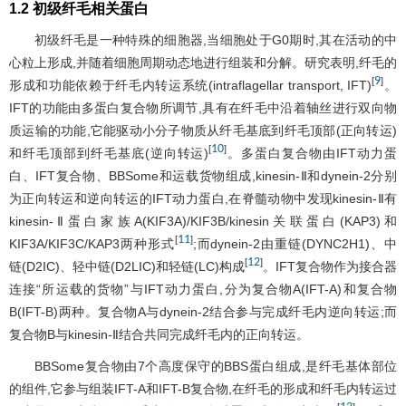
1.2 初级纤毛相关蛋白
初级纤毛是一种特殊的细胞器,当细胞处于G0期时,其在活动的中
心粒上形成,并随着细胞周期动态地进行组装和分解。研究表明,纤毛的
9
[
]
形成和功能依赖于纤毛内转运系统(intraflagellar transport, IFT)
。
IFT的功能由多蛋白复合物所调节,具有在纤毛中沿着轴丝进行双向物
质运输的功能,它能驱动小分子物质从纤毛基底到纤毛顶部(正向转运)
10
[
]
和纤毛顶部到纤毛基底(逆向转运)
。多蛋白复合物由IFT动力蛋
白、IFT复合物、BBSome和运载货物组成,kinesin-Ⅱ和dynein-2分别
为正向转运和逆向转运的IFT动力蛋白,在脊髓动物中发现kinesin-Ⅱ有
kinesin-Ⅱ蛋白家族A(KIF3A)/KIF3B/kinesin关联蛋白(KAP3)和
11
[
]
KIF3A/KIF3C/KAP3两种形式
;而dynein-2由重链(DYNC2H1)、中
12
[
]
链(D2IC)、轻中链(D2LIC)和轻链(LC)构成
。IFT复合物作为接合器
连接“所运载的货物”与IFT动力蛋白,分为复合物A(IFT-A)和复合物
B(IFT-B)两种。复合物A与dynein-2结合参与完成纤毛内逆向转运;而
复合物B与kinesin-Ⅱ结合共同完成纤毛内的正向转运。
BBSome复合物由7个高度保守的BBS蛋白组成,是纤毛基体部位
的组件,它参与组装IFT-A和IFT-B复合物,在纤毛的形成和纤毛内转运过