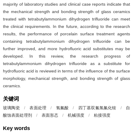
majority of laboratory studies and clinical case reports indicate that
the mechanical strength and bonding strength of glass ceramics
treated with tetrabutylammonium dihydrogen trifluoride can meet
the clinical requirements. In the future, according to the research
results, the performance of porcelain surface treatment agents
containing tetrabutylammonium dihydrogen trifluoride can be
further improved, and more hydrofluoric acid substitutes may be
developed. In this review, the research progress of
tetrabutylammonium dihydrogen trifluoride as a substitute for
hydrofluoric acid is reviewed in terms of the influence of the surface
morphology, mechanical strength, and bonding strength of glass
ceramics.
关键词
玻璃陶瓷
/
表面处理
/
氢氟酸
/
四丁基双氟氢氟化铵
/
自
酸蚀表面处理剂
/
表面形态
/
机械强度
/
粘接强度
Key words