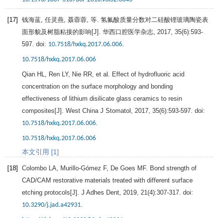
[17]
钱海蓝, 任灵燕, 聂蓉蓉, 等. 氢氟酸质量分数对二硅酸锂玻璃陶瓷表
面形貌及树脂粘接的影响[J].
华西口腔医学杂志
,
2017
,
35
(6):593-
597. doi:
.
10.7518/hxkq.2017.06.006
10.7518/hxkq.2017.06.006
Qian
HL
,
Ren
LY
,
Nie
RR
, et al. Effect of hydrofluoric acid
concentration on the surface morphology and bonding
effectiveness of lithium disilicate glass ceramics to resin
composites[J].
West China J Stomatol
,
2017
,
35
(6):593-597. doi:
.
10.7518/hxkq.2017.06.006
10.7518/hxkq.2017.06.006
本文引用 [1]
[18]
Colombo
LA
,
Murillo-Gómez
F
,
De
Goes MF.
Bond strength of
CAD/CAM restorative materials treated with different surface
etching protocols[J].
J Adhes Dent
,
2019
,
21
(4):307-317. doi:
.
10.3290/j.jad.a42931