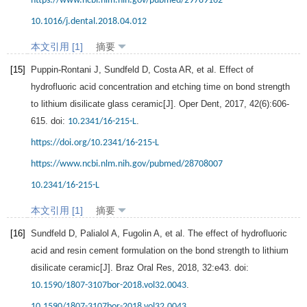
https://www.ncbi.nlm.nih.gov/pubmed/29789162
10.1016/j.dental.2018.04.012
本文引用 [1]
摘要
[15]
Puppin-Rontani
J
,
Sundfeld
D
,
Costa
AR
, et al. Effect of
hydrofluoric acid concentration and etching time on bond strength
to lithium disilicate glass ceramic[J].
Oper Dent
,
2017
,
42
(6):606-
615. doi:
.
10.2341/16-215-L
https://doi.org/10.2341/16-215-L
https://www.ncbi.nlm.nih.gov/pubmed/28708007
10.2341/16-215-L
本文引用 [1]
摘要
[16]
Sundfeld
D
,
Palialol
A
,
Fugolin
A
, et al. The effect of hydrofluoric
acid and resin cement formulation on the bond strength to lithium
disilicate ceramic[J].
Braz Oral Res
,
2018
,
32
:e43. doi:
.
10.1590/1807-3107bor-2018.vol32.0043
10.1590/1807-3107bor-2018.vol32.0043