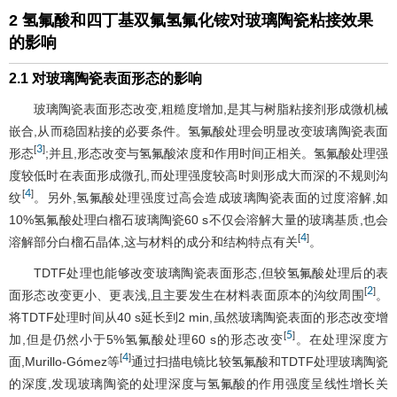
2 氢氟酸和四丁基双氟氢氟化铵对玻璃陶瓷粘接效果
的影响
2.1 对玻璃陶瓷表面形态的影响
玻璃陶瓷表面形态改变,粗糙度增加,是其与树脂粘接剂形成微机械
嵌合,从而稳固粘接的必要条件。氢氟酸处理会明显改变玻璃陶瓷表面
3
[
]
形态
;并且,形态改变与氢氟酸浓度和作用时间正相关。氢氟酸处理强
度较低时在表面形成微孔,而处理强度较高时则形成大而深的不规则沟
4
[
]
纹
。另外,氢氟酸处理强度过高会造成玻璃陶瓷表面的过度溶解,如
10%氢氟酸处理白榴石玻璃陶瓷60 s不仅会溶解大量的玻璃基质,也会
4
[
]
溶解部分白榴石晶体,这与材料的成分和结构特点有关
。
TDTF处理也能够改变玻璃陶瓷表面形态,但较氢氟酸处理后的表
2
[
]
面形态改变更小、更表浅,且主要发生在材料表面原本的沟纹周围
。
将TDTF处理时间从40 s延长到2 min,虽然玻璃陶瓷表面的形态改变增
5
[
]
加,但是仍然小于5%氢氟酸处理60 s的形态改变
。在处理深度方
4
[
]
面,Murillo-Gómez等
通过扫描电镜比较氢氟酸和TDTF处理玻璃陶瓷
的深度,发现玻璃陶瓷的处理深度与氢氟酸的作用强度呈线性增长关