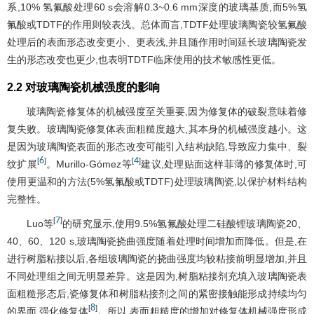
系,10% 氢氟酸处理60 s会溶解0.3~0.6 mm深度的玻璃基质,而5%氢
氟酸或TDTF的作用则较表浅。总体而言,TDTF处理玻璃陶瓷较氢氟酸
处理后的表面形态改变更小、更表浅,并且随作用时间延长玻璃陶瓷发
生的形态改变也更少,也表明TDTF临床使用的技术敏感性更低。
2.2 对玻璃陶瓷机械强度的影响
玻璃陶瓷修复体的机械强度至关重要,因为修复体的破裂意味着修
复失败。玻璃陶瓷修复体表面粗糙度越大,其本身的机械强度越小。这
是因为玻璃陶瓷表面的形态改变可能引入结构缺陷,导致应力集中、裂
6
4
[
]
[
]
纹扩展
。Murillo-Gómez等
建议,处理贴面这样菲薄的修复体时,可
使用更温和的方法(5%氢氟酸或TDTF)处理玻璃陶瓷,以保护材料结构
完整性。
7
[
]
Luo等
的研究显示,使用9.5%氢氟酸处理二硅酸锂玻璃陶瓷20、
40、60、120 s,玻璃陶瓷挠曲强度随着处理时间增加而降低。但是,在
进行树脂粘接以后,各组玻璃陶瓷的挠曲强度均较粘接前明显增加,并且
不同处理组之间无明显差异。这是因为,树脂粘接剂充填入玻璃陶瓷表
面粗糙形态后,瓷修复体和树脂粘接剂之间的紧密接触能形成持续均匀
8
[
]
的界面,强化修复体
。所以,表面粗糙度的增加对修复体机械强度形成