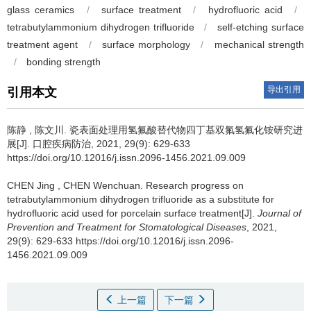
glass ceramics
/
surface treatment
/
hydrofluoric acid
/
tetrabutylammonium dihydrogen trifluoride
/
self-etching surface
treatment agent
/
surface morphology
/
mechanical strength
/
bonding strength
导出引用
引用本文
陈静
,
陈文川
.
瓷表面处理用氢氟酸替代物四丁基双氟氢氟化铵研究进
展[J]. 口腔疾病防治, 2021, 29(9): 629-633
https://doi.org/10.12016/j.issn.2096-1456.2021.09.009
CHEN Jing
,
CHEN Wenchuan
.
Research progress on
tetrabutylammonium dihydrogen trifluoride as a substitute for
hydrofluoric acid used for porcelain surface treatment[J].
Journal of
Prevention and Treatment for Stomatological Diseases
, 2021,
29(9): 629-633 https://doi.org/10.12016/j.issn.2096-
1456.2021.09.009
上一篇
下一篇