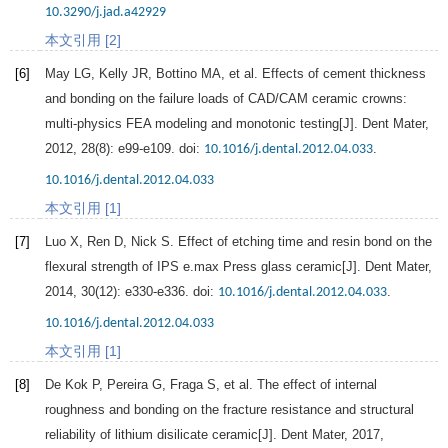
10.3290/j.jad.a42929
本文引用 [2]
[6]
May
LG
,
Kelly
JR
,
Bottino
MA
, et al. Effects of cement thickness
and bonding on the failure loads of CAD/CAM ceramic crowns:
multi-physics FEA modeling and monotonic testing[J].
Dent Mater
,
2012
,
28
(8): e99-e109. doi:
.
10.1016/j.dental.2012.04.033
10.1016/j.dental.2012.04.033
本文引用 [1]
[7]
Luo
X
,
Ren
D
,
Nick
S.
Effect of etching time and resin bond on the
flexural strength of IPS e.max Press glass ceramic[J].
Dent Mater
,
2014
,
30
(12): e330-e336. doi:
.
10.1016/j.dental.2012.04.033
10.1016/j.dental.2012.04.033
本文引用 [1]
[8]
De
Kok P
,
Pereira
G
,
Fraga
S
, et al. The effect of internal
roughness and bonding on the fracture resistance and structural
reliability of lithium disilicate ceramic[J].
Dent Mater
,
2017
,