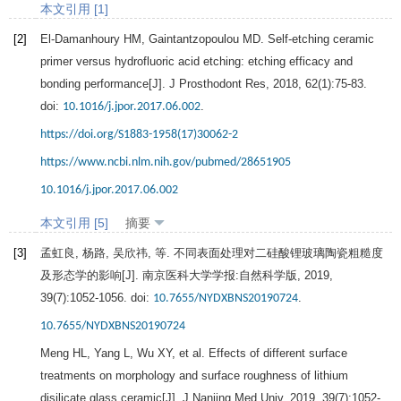
本文引用 [1]
[2]
El-Damanhoury
HM
,
Gaintantzopoulou
MD.
Self-etching ceramic
primer versus hydrofluoric acid etching: etching efficacy and
bonding performance[J].
J Prosthodont Res
,
2018
,
62
(1):75-83.
doi:
.
10.1016/j.jpor.2017.06.002
https://doi.org/S1883-1958(17)30062-2
https://www.ncbi.nlm.nih.gov/pubmed/28651905
10.1016/j.jpor.2017.06.002
本文引用 [5]
摘要
[3]
孟虹良, 杨路, 吴欣祎, 等. 不同表面处理对二硅酸锂玻璃陶瓷粗糙度
及形态学的影响[J].
南京医科大学学报:自然科学版
,
2019
,
39
(7):1052-1056. doi:
.
10.7655/NYDXBNS20190724
10.7655/NYDXBNS20190724
Meng
HL
,
Yang
L
,
Wu
XY
, et al. Effects of different surface
treatments on morphology and surface roughness of lithium
disilicate glass ceramic[J].
J Nanjing Med Univ
,
2019
,
39
(7):1052-