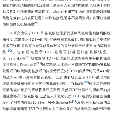
积极的或者消极的影响,既取决于是否引入表面结构缺陷,也取决于树脂
粘接剂对粗糙形态的充填程度。因此,在要求范围内使用氢氟酸对玻璃
陶瓷修复体进行表面处理并树脂粘接后,通常不会因为增加表面粗糙度
9
[
]
而明显降低机械强度
。
有研究比较了TDTF和氢氟酸处理后的玻璃陶瓷树脂粘接后的机
械强度,结果显示,TDTF处理组能获得和氢氟酸处理组相似甚至更佳的
抗疲劳强度,并观察到导致修复体破裂的裂纹来源于粘接界面的基础裂
10
[
]
纹
。也有研究显示,TDTF处理可获得更好的机械强度。
11
[
]
Schestatsky等
研究发现,TDTF处理后的玻璃陶瓷有更好的机械强
12
[
]
度可靠性。Dapieve等
研究发现,人工老化不影响TDTF和5%氢氟酸
处理后的玻璃陶瓷粘接后的抗疲劳强度;将TDTF的反应时间从40 s增
加至2 min也不影响抗疲劳表现。但是,也有研究显示,TDTF处理后的
13
[
]
玻璃陶瓷机械强度并不优于氢氟酸处理组。Tribst等
检测二硅酸锂
玻璃陶瓷粘接后的双轴挠曲强度发现,虽然TDTF处理组的即刻双轴挠
曲强度略高于氢氟酸组,但是在人工老化以后,TDTF组的双轴挠曲强度
14
[
]
发生了明显的降低(10.7%)。另外,Scherer等
发现,对于粘接后的二
硅酸锂玻璃陶瓷,TDTF处理组在人工老化前后的挠曲强度均低于5%氢