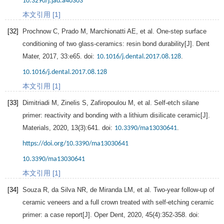
10.3290/j.jad.a40303
本文引用 [1]
[32]
Prochnow
C
,
Prado
M
,
Marchionatti
AE
, et al. One-step surface
conditioning of two glass-ceramics: resin bond durability[J].
Dent
Mater
,
2017
,
33
:e65. doi:
.
10.1016/j.dental.2017.08.128
10.1016/j.dental.2017.08.128
本文引用 [1]
[33]
Dimitriadi
M
,
Zinelis
S
,
Zafiropoulou
M
, et al. Self-etch silane
primer: reactivity and bonding with a lithium disilicate ceramic[J].
Materials
,
2020
,
13
(3):641. doi:
.
10.3390/ma13030641
https://doi.org/10.3390/ma13030641
10.3390/ma13030641
本文引用 [1]
[34]
Souza
R
,
da
Silva NR
,
de
Miranda LM
, et al. Two-year follow-up of
ceramic veneers and a full crown treated with self-etching ceramic
primer: a case report[J].
Oper Dent
,
2020
,
45
(4):352-358. doi: