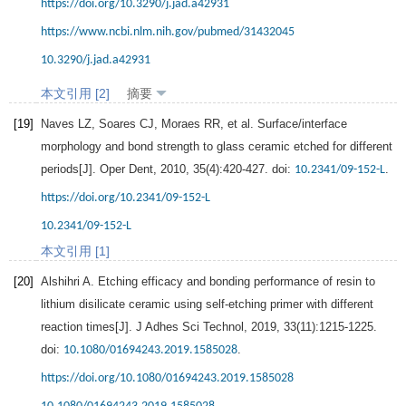
https://doi.org/10.3290/j.jad.a42931
https://www.ncbi.nlm.nih.gov/pubmed/31432045
10.3290/j.jad.a42931
本文引用 [2]
摘要
[19]
Naves
LZ
,
Soares
CJ
,
Moraes
RR
, et al. Surface/interface
morphology and bond strength to glass ceramic etched for different
periods[J].
Oper Dent
,
2010
,
35
(4):420-427. doi:
.
10.2341/09-152-L
https://doi.org/10.2341/09-152-L
10.2341/09-152-L
本文引用 [1]
[20]
Alshihri
A.
Etching efficacy and bonding performance of resin to
lithium disilicate ceramic using self-etching primer with different
reaction times[J].
J Adhes Sci Technol
,
2019
,
33
(11):1215-1225.
doi:
.
10.1080/01694243.2019.1585028
https://doi.org/10.1080/01694243.2019.1585028