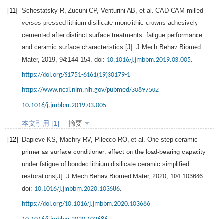
[11]
Schestatsky
R
,
Zucuni
CP
,
Venturini
AB
, et al. CAD-CAM milled
versus
pressed lithium-disilicate monolithic crowns adhesively
cemented after distinct surface treatments: fatigue performance
and ceramic surface characteristics [J].
J Mech Behav Biomed
Mater
,
2019
,
94
:144-154. doi:
.
10.1016/j.jmbbm.2019.03.005
https://doi.org/S1751-6161(19)30179-1
https://www.ncbi.nlm.nih.gov/pubmed/30897502
10.1016/j.jmbbm.2019.03.005
本文引用 [1]
摘要
[12]
Dapieve
KS
,
Machry
RV
,
Pilecco
RO
, et al. One-step ceramic
primer as surface conditioner: effect on the load-bearing capacity
under fatigue of bonded lithium disilicate ceramic simplified
restorations[J].
J Mech Behav Biomed Mater
,
2020
,
104
:103686.
doi:
.
10.1016/j.jmbbm.2020.103686
https://doi.org/10.1016/j.jmbbm.2020.103686