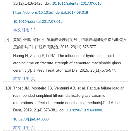
33
(12):1416-1425. doi:
.
10.1016/j.dental.2017.09.018
https://doi.org/10.1016/j.dental.2017.09.018
10.1016/j.dental.2017.09.018
本文引用 [1]
[9]
黄宏, 张鹏, 黎日照. 氢氟酸处理时间对可切削玻璃陶瓷粘接后断裂强
度的影响[J].
口腔疾病防治
,
2015
,
23
(11):575-577.
Huang
H
,
Zhang
P
,
Li
RZ.
The influence of hydrofluoric acid
etching time on fracture strength of cemented machinable glass
ceramic[J].
J Prev Treat Stomatol Dis
,
2015
,
23
(11):575-577.
本文引用 [1]
[10]
Tribst
JM
,
Monteiro
JB
,
Venturini
AB
, et al. Fatigue failure load of
resin-bonded simplified lithium disilicate glass-ceramic
restorations: effect of ceramic conditioning methods[J].
J Adhes
Dent
,
2019
,
21
(4):373-381. doi:
.
10.3290/j.jad.a43000
10.3290/j.jad.a43000
本文引用 [1]