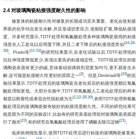
2.4 对玻璃陶瓷粘接强度耐久性的影响
修复体的粘接耐久性对修复的长期成功至关重要。老化会使粘接
界面的化学结合发生水解,并且形成切变应力,使裂纹扩展,降低粘接强
度。许多研究显示,TDTF处理和氢氟酸处理多种玻璃陶瓷获得的粘接
24
26
[
,
-
强度在人工老化以后明显下降,并且二者下降后的粘接强度类似
30
31
32
]
[
-
]
。Prado等
的研究结果显示,在老化试验以后,TDTF处理组的
抗拉伸强度降低更少,表现出更高的粘接稳定性。TDTF组处理后的玻
璃陶瓷表面有更少的碳,意味着硅烷偶联剂层更加均匀,更不易发生水
2
33
[
]
[
]
解,这可能是粘接耐久性更好的原因之一
。但是,Dimitriadi等
的实
验结果显示,TDTF处理后的玻璃陶瓷在老化前后的粘接强度都比氢氟
酸处理组更低。大部分实验中,TDTF和氢氟酸人工老化处理后的样本
2
22
28
30
[
,
-
,
]
都是以附着性或者混合性脱粘接为主
,表明TDTF处理和氢氟
酸处理后的玻璃陶瓷都有较好的粘接强度耐久性。不同的研究结果可
能是因为不同的实验设计,比如有的研究表面处理前对玻璃陶瓷表面进
23
21
[
]
[
]
行了抛光
,有的研究在氢氟酸处理后使用了磷酸去除沉淀物
。
临床病例报告显示,使用TDTF处理后进行粘接的玻璃陶瓷修复体,