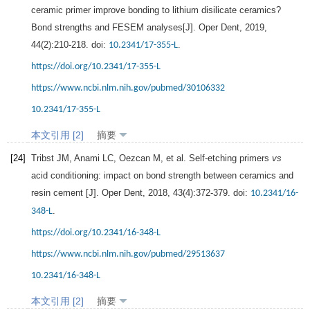
ceramic primer improve bonding to lithium disilicate ceramics?
Bond strengths and FESEM analyses[J].
Oper Dent
,
2019
,
44
(2):210-218. doi:
.
10.2341/17-355-L
https://doi.org/10.2341/17-355-L
https://www.ncbi.nlm.nih.gov/pubmed/30106332
10.2341/17-355-L
本文引用 [2]
摘要
[24]
Tribst
JM
,
Anami
LC
,
Oezcan
M
, et al. Self-etching primers
vs
acid conditioning: impact on bond strength between ceramics and
resin cement [J].
Oper Dent
,
2018
,
43
(4):372-379. doi:
10.2341/16-
.
348-L
https://doi.org/10.2341/16-348-L
https://www.ncbi.nlm.nih.gov/pubmed/29513637
10.2341/16-348-L
本文引用 [2]
摘要