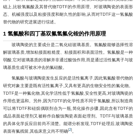
础上,比较氢氟酸及其替代物TDTF的作用原理、对玻璃陶瓷的表面形
态、机械强度以及粘接强度和耐久性的影响,从而对TDTF这一氢氟酸
替代物的研究进展进行综述。
1 氢氟酸和四丁基双氟氢氟化铵的作用原理
玻璃陶瓷的主要成分是二氧化硅玻璃基质。氢氟酸能够选择性溶
解玻璃基质,增加粘接面粗糙度、粘接面积和表面活性。氢氟酸是一种
弱酸,它对玻璃基质的溶解并非通过酸蚀作用,而是通过活性氟离子与玻
璃基质生成可被水冲去的氟硅酸。
氢氟酸与玻璃陶瓷发生反应的是活性氟离子,因此氢氟酸替代物的
研究对象主要是既有活性氟离子,又具有更高的生物安全性的氟化物。
TDTF是一种氟化物,其化学活性低于氢氟酸,安全性更高,对玻璃陶瓷的
作用也更温和。另外,因为TDTF的化学性质不同于氢氟酸,所以制造商
可以将TDTF和硅烷偶联剂合为一瓶,简化操作步骤,因此含有TDTF的
成品表面处理剂又被称作自酸蚀陶瓷表面处理剂。TDTF与玻璃基质
的具体化学反应目前尚不清楚。能谱分析发现,TDTF处理后,玻璃陶瓷
2
[
]
表面有氟残留,其临床意义尚不明确
。