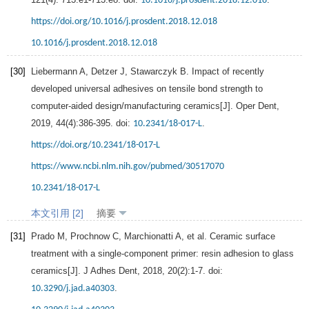
10.1016/j.prosdent.2018.12.018
https://doi.org/10.1016/j.prosdent.2018.12.018
10.1016/j.prosdent.2018.12.018
[30]
Liebermann
A
,
Detzer
J
,
Stawarczyk
B.
Impact of recently
developed universal adhesives on tensile bond strength to
computer-aided design/manufacturing ceramics[J].
Oper Dent
,
2019
,
44
(4):386-395. doi:
.
10.2341/18-017-L
https://doi.org/10.2341/18-017-L
https://www.ncbi.nlm.nih.gov/pubmed/30517070
10.2341/18-017-L
本文引用 [2]
摘要
[31]
Prado
M
,
Prochnow
C
,
Marchionatti
A
, et al. Ceramic surface
treatment with a single-component primer: resin adhesion to glass
ceramics[J].
J Adhes Dent
,
2018
,
20
(2):1-7. doi:
.
10.3290/j.jad.a40303