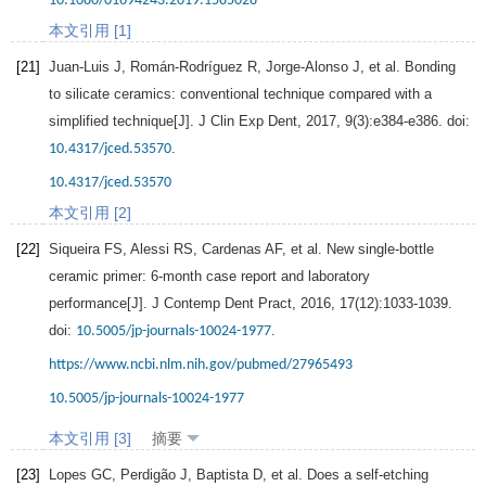
10.1080/01694243.2019.1585028
本文引用 [1]
[21]
Juan-Luis
J
,
Román-Rodríguez
R
,
Jorge-Alonso
J
, et al. Bonding
to silicate ceramics: conventional technique compared with a
simplified technique[J].
J Clin Exp Dent
,
2017
,
9
(3):e384-e386. doi:
.
10.4317/jced.53570
10.4317/jced.53570
本文引用 [2]
[22]
Siqueira
FS
,
Alessi
RS
,
Cardenas
AF
, et al. New single-bottle
ceramic primer: 6-month case report and laboratory
performance[J].
J Contemp Dent Pract
,
2016
,
17
(12):1033-1039.
doi:
.
10.5005/jp-journals-10024-1977
https://www.ncbi.nlm.nih.gov/pubmed/27965493
10.5005/jp-journals-10024-1977
本文引用 [3]
摘要
[23]
Lopes
GC
,
Perdigão
J
,
Baptista
D
, et al. Does a self-etching