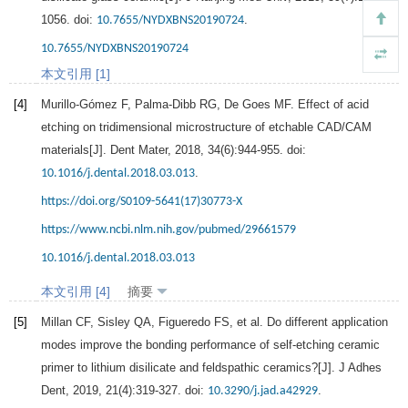
1056. doi:
.
10.7655/NYDXBNS20190724
10.7655/NYDXBNS20190724
本文引用 [1]
[4]
Murillo-Gómez
F
,
Palma-Dibb
RG
,
De
Goes MF.
Effect of acid
etching on tridimensional microstructure of etchable CAD/CAM
materials[J].
Dent Mater
,
2018
,
34
(6):944-955. doi:
.
10.1016/j.dental.2018.03.013
https://doi.org/S0109-5641(17)30773-X
https://www.ncbi.nlm.nih.gov/pubmed/29661579
10.1016/j.dental.2018.03.013
本文引用 [4]
摘要
[5]
Millan
CF
,
Sisley
QA
,
Figueredo
FS
, et al. Do different application
modes improve the bonding performance of self-etching ceramic
primer to lithium disilicate and feldspathic ceramics?[J].
J Adhes
Dent
,
2019
,
21
(4):319-327. doi:
.
10.3290/j.jad.a42929