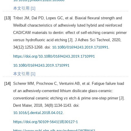
10.1016/j.jmbbm.2020.103686
本文引用 [1]
[13]
Tribst
JM
,
Dal
PD
,
Lopes
GC
, et al. Biaxial flexural strength and
Weilbull characteristics of adhesively luted hybrid and reinforced
CAD/CAM materials to dentin: effect of self-etching ceramic primer
versus
hydrofluoric acid etching [J].
J Adhes Sci Technol
,
2020
,
34
(12):1253-1268. doi:
.
10.1080/01694243.2019.1710991
https://doi.org/10.1080/01694243.2019.1710991
10.1080/01694243.2019.1710991
本文引用 [1]
[14]
Scherer
MM
,
Prochnow
C
,
Venturini
AB
, et al. Fatigue failure load
of an adhesively-cemented lithium disilicate glass-ceramic:
conventional ceramic etching
vs
etch & prime one-step primer [J].
Dent Mater
,
2018
,
34
(8):1134-1143. doi:
.
10.1016/j.dental.2018.04.012
https://doi.org/S0109-5641(18)30127-1