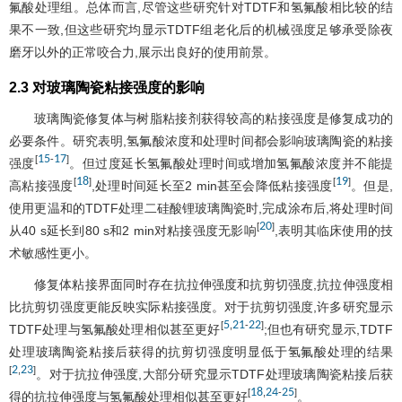
氟酸处理组。总体而言,尽管这些研究针对TDTF和氢氟酸相比较的结
果不一致,但这些研究均显示TDTF组老化后的机械强度足够承受除夜
磨牙以外的正常咬合力,展示出良好的使用前景。
2.3 对玻璃陶瓷粘接强度的影响
玻璃陶瓷修复体与树脂粘接剂获得较高的粘接强度是修复成功的
必要条件。研究表明,氢氟酸浓度和处理时间都会影响玻璃陶瓷的粘接
15
17
[
-
]
强度
。但过度延长氢氟酸处理时间或增加氢氟酸浓度并不能提
18
19
[
]
[
]
高粘接强度
,处理时间延长至2 min甚至会降低粘接强度
。但是,
使用更温和的TDTF处理二硅酸锂玻璃陶瓷时,完成涂布后,将处理时间
20
[
]
从40 s延长到80 s和2 min对粘接强度无影响
,表明其临床使用的技
术敏感性更小。
修复体粘接界面同时存在抗拉伸强度和抗剪切强度,抗拉伸强度相
比抗剪切强度更能反映实际粘接强度。对于抗剪切强度,许多研究显示
5
21
22
[
,
-
]
TDTF处理与氢氟酸处理相似甚至更好
;但也有研究显示,TDTF
处理玻璃陶瓷粘接后获得的抗剪切强度明显低于氢氟酸处理的结果
2
23
[
,
]
。对于抗拉伸强度,大部分研究显示TDTF处理玻璃陶瓷粘接后获
18
24
25
[
,
-
]
得的抗拉伸强度与氢氟酸处理相似甚至更好
。