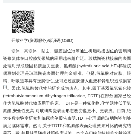
开放科学(资源服务)标识码(OSID)
嵌体、高嵌体、贴面、髓腔固位冠等通过树脂粘接固位的玻璃陶
瓷修复体在口腔修复领域的应用越来越广泛。玻璃陶瓷粘接前的表面
处理对形成稳固粘接至关重要。氢氟酸(hydrofluoric acid,HF)和硅烷
偶联剂处理是玻璃陶瓷表面处理的金标准。但是,氢氟酸对皮肤、眼
睛、呼吸道等具有强腐蚀性,还可通过皮肤进入血液和骨组织造成损害
1
[
]
。因此,氢氟酸替代物的研究成为热点。其中,四丁基双氟氢氟化铵
(tetrabutylammonium dihydrogen trifluoride, TDTF)在部分国家已经
作为氢氟酸替代物应用于临床。TDTF是一种氟化物,化学活性低于氢
氟酸,安全性更高,对玻璃陶瓷表面形态改变也更小、更表浅。目前,绝
大多数实验室研究和临床病例报告表明,TDTF处理后的玻璃陶瓷能够
满足临床需求。然而,关于TDTF和氢氟酸表面处理效果对比的研究结
果不一致,并且缺乏随机对照临床试验。本文在归纳总结相关文献的基