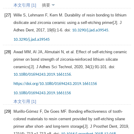
本文引用 [1]
摘要
[27]
Wille
S
,
Lehmann
F
,
Kern
M.
Durability of resin bonding to lithium
disilicate and zirconia ceramic using a self-etching primer[J].
J
Adhes Dent
,
2017
,
19
(6):1-6. doi:
.
10.3290/j.jad.a39545
10.3290/j.jad.a39545
[28]
Awad
MM
,
Al
JA
,
Almutairi
N
, et al. Effect of self-etching ceramic
primer on bond strength of zirconia-reinforced lithium silicate
ceramics[J].
J Adhes Sci Technol
,
2020
,
34
(1):91-101. doi:
.
10.1080/01694243.2019.1661156
https://doi.org/10.1080/01694243.2019.1661156
10.1080/01694243.2019.1661156
本文引用 [1]
[29]
Murillo-Gómez
F
,
De
Goes MF.
Bonding effectiveness of tooth-
colored materials to resin cement provided by self-etching silane
primer after short- and long-term storage[J].
J Prosthet Dent
,
2019
,
121
(4): 713.e1-713.e8. doi:
.