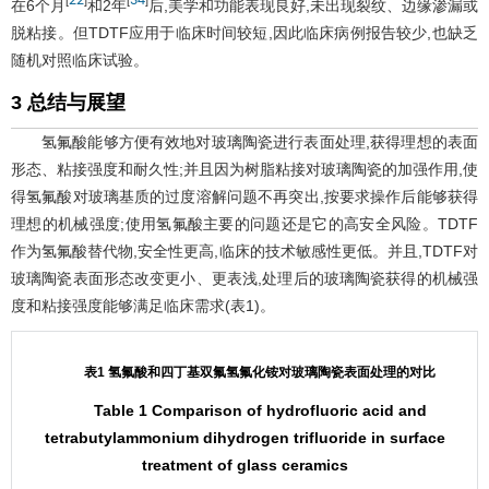
22
34
[
]
[
]
在6个月
和2年
后,美学和功能表现良好,未出现裂纹、边缘渗漏或
脱粘接。但TDTF应用于临床时间较短,因此临床病例报告较少,也缺乏
随机对照临床试验。
3 总结与展望
氢氟酸能够方便有效地对玻璃陶瓷进行表面处理,获得理想的表面
形态、粘接强度和耐久性;并且因为树脂粘接对玻璃陶瓷的加强作用,使
得氢氟酸对玻璃基质的过度溶解问题不再突出,按要求操作后能够获得
理想的机械强度;使用氢氟酸主要的问题还是它的高安全风险。TDTF
作为氢氟酸替代物,安全性更高,临床的技术敏感性更低。并且,TDTF对
玻璃陶瓷表面形态改变更小、更表浅,处理后的玻璃陶瓷获得的机械强
度和粘接强度能够满足临床需求(
表1
)。
表1 氢氟酸和四丁基双氟氢氟化铵对玻璃陶瓷表面处理的对比
Table 1 Comparison of hydrofluoric acid and
tetrabutylammonium dihydrogen trifluoride in surface
treatment of glass ceramics