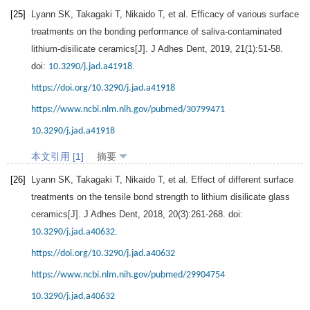
[25]
Lyann
SK
,
Takagaki
T
,
Nikaido
T
, et al. Efficacy of various surface
treatments on the bonding performance of saliva-contaminated
lithium-disilicate ceramics[J].
J Adhes Dent
,
2019
,
21
(1):51-58.
doi:
.
10.3290/j.jad.a41918
https://doi.org/10.3290/j.jad.a41918
https://www.ncbi.nlm.nih.gov/pubmed/30799471
10.3290/j.jad.a41918
本文引用 [1]
摘要
[26]
Lyann
SK
,
Takagaki
T
,
Nikaido
T
, et al. Effect of different surface
treatments on the tensile bond strength to lithium disilicate glass
ceramics[J].
J Adhes Dent
,
2018
,
20
(3):261-268. doi:
.
10.3290/j.jad.a40632
https://doi.org/10.3290/j.jad.a40632
https://www.ncbi.nlm.nih.gov/pubmed/29904754
10.3290/j.jad.a40632