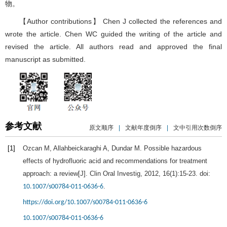
物。
【Author contributions】 Chen J collected the references and
wrote the article. Chen WC guided the writing of the article and
revised the article. All authors read and approved the final
manuscript as submitted.
参考文献
原文顺序
|
文献年度倒序
|
文中引用次数倒序
[1]
Ozcan
M
,
Allahbeickaraghi
A
,
Dundar
M.
Possible hazardous
effects of hydrofluoric acid and recommendations for treatment
approach: a review[J].
Clin Oral Investig
,
2012
,
16
(1):15-23. doi:
.
10.1007/s00784-011-0636-6
https://doi.org/10.1007/s00784-011-0636-6
10.1007/s00784-011-0636-6