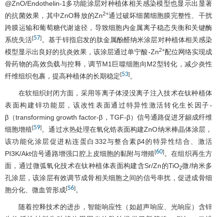
@ZnO/Endothelin-1多功能涂层对种植体相关感染模型也显示出显著
2+
的抗菌效果，其中ZnO释放的Zn
通过破坏细菌细胞膜完整性、干扰
跨膜运输和葡萄糖代谢途径，导致细胞内金属离子稳态失衡和关键酶
57
[
]
系统失活
。基于锌指启发的肽金属酚醛纳米涂层对种植体相关感染
2+
模型显示出良好的抗炎效果，该涂层通过单宁酸-Zn
配位网络实现成
骨药物的高效负载与控释，调节M1巨噬细胞向M2型转化，减少炎性
53
[
]
纤维组织包裹，提高种植体的长期稳定
。
在软组织封闭方面，采用等离子体浸没离子注入技术在钛种植体
表面构建锌功能层，该改性表面通过特异性激活转化生长因子-
β（transforming growth factor-β，TGF-β）信号通路促进牙龈成纤维
59
[
]
细胞增殖
。通过水热处理在氧化锆表面构建ZnO纳米棒晶体涂层，
该功能化涂层促进粘连蛋白332与整合素β4的特异性结合、激活
60
[
]
PI3K/Akt信号通路增强口腔上皮细胞的黏附与增殖
。在组织再生方
面，通过微弧氧化技术在钛种植体表面构建含Sr/Zn的TiO
微/纳米多
2
孔涂层，该涂层有效调节成骨相关细胞之间的信号串扰，促进成骨细
56
[
]
胞分化、微血管形成
。
随着控释技术的进步，智能响应性（如超声响应、光响应）含锌