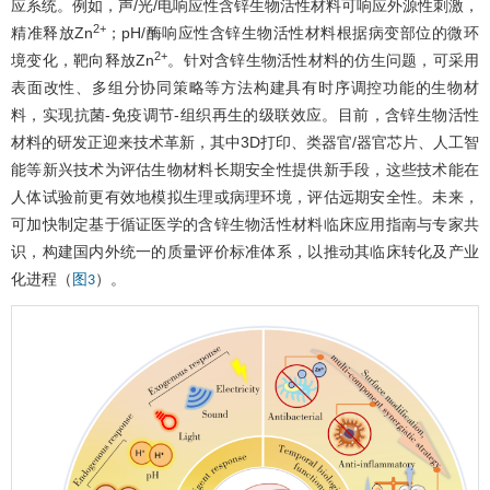
应系统。例如，声/光/电响应性含锌生物活性材料可响应外源性刺激，
2+
精准释放Zn
；pH/酶响应性含锌生物活性材料根据病变部位的微环
2+
境变化，靶向释放Zn
。针对含锌生物活性材料的仿生问题，可采用
表面改性、多组分协同策略等方法构建具有时序调控功能的生物材
料，实现抗菌-免疫调节-组织再生的级联效应。目前，含锌生物活性
材料的研发正迎来技术革新，其中3D打印、类器官/器官芯片、人工智
能等新兴技术为评估生物材料长期安全性提供新手段，这些技术能在
人体试验前更有效地模拟生理或病理环境，评估远期安全性。未来，
可加快制定基于循证医学的含锌生物活性材料临床应用指南与专家共
识，构建国内外统一的质量评价标准体系，以推动其临床转化及产业
化进程（
）。
图3