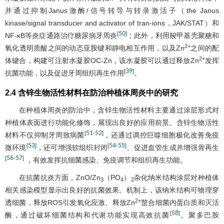
并通过抑制Janus激酶/信号转导与转录激活子（the Janus
kinase/signal transducer and activator of tran-ions，JAK/STAT）和
50
[
]
NF-κB等炎症通路治疗糖尿病牙周炎
；此外，利用羧甲基壳聚糖和
2+
氧化透明质酸之间的动态亚胺键和静电相互作用，以及Zn
之间的配
2+
体键合，构建可注射水凝胶OC-Zn，该水凝胶可以通过释放Zn
发挥
39
[
]
抗菌功能，以及促进牙周组织再生作用
。
2.4 含锌生物活性材料在防治种植体周炎中的研究
在种植体周炎的防治中，含锌生物活性材料主要通过涂层形式对
种植体表面进行功能化修饰，展现出良好的应用前景。含锌生物活性
51
52
[
-
]
材料不仅抑制牙周致病菌
，还通过调控巨噬细胞极化改善免疫
53
54
55
[
]
[
-
]
微环境
，还可增强软组织封闭
、促进血管生成并增强骨再生
56
57
[
-
]
，有效发挥抗细菌感染、免疫调节和组织再生功能。
在抗菌抗炎方面，ZnO/Zn
（PO
）
杂化纳米结构涂层对种植体
3
4
2
相关感染模型显示出良好的抗菌效果。机制上，该纳米结构可物理穿
2+
透细菌，释放ROS引发氧化应激、释放Zn
螯合细菌内蛋白质和灭活
58
[
]
酶，通过破坏细菌结构和代谢功能实现高效抗菌
。聚多巴胺