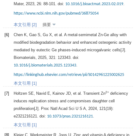
Mater
,
2023
,
26
: 88-101. doi:
.
10.1016/j.bioactmat.2023.02.019
https://www.ncbi.nlm.nih.gov/pubmed/36875054
本文引用 [2]
摘要
[6]
Chen
K
,
Gao
S
,
Gu
X
, et al. A metal-semimetal Zn-Ge alloy with
modified biodegradation behavior and enhanced osteogenic activity
mediated by eutectic Ge phases-induced microgalvanic cells[J].
Biomaterials
,
2025
,
321
: 123343. doi:
.
10.1016/j.biomaterials.2025.123343
https://linkinghub.elsevier.com/retrieve/pii/S0142961225002625
本文引用 [1]
2+
[7]
Holtzen
SE
,
Navid
E
,
Kainov
JD
, et al. Transient Zn
deficiency
induces replication stress and compromises daughter cell
proliferation[J].
Proc Natl Acad Sci U S A
,
2024
,
121
(19):
e2321216121. doi:
.
10.1073/pnas.2321216121
本文引用 [1]
[8]
Kleier
C
,
Werkmeister
R
,
Joos
U
. Zinc and vitamin A deficiency in