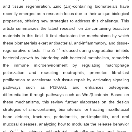
and tissue regeneration. Zinc (Zn)-containing biomaterials have
recently emerged as a research focus due to their unique biological
properties, offering new strategies to address this challenge. This
article summarizes the latest research on Zn-containing bioactive
materials in this field. It first elucidates the mechanisms by which
these biomaterials exert antibacterial, anti-inflammatory, and tissue-
2+
regenerative effects. The Zn
released during degradation inhibits
bacterial growth by interfering with bacterial metabolism, remodels
the immune microenvironment by regulating macrophage
polarization and recruiting neutrophils, promotes fibroblast
proliferation to accelerate soft tissue repair by activating signaling
pathways such as PI3K/Akt, and enhances osteogenic
differentiation through pathways such as Wnt/β-catenin. Based on
these mechanisms, this review further elaborates on the design
strategies of zinc-containing biomaterials for treating maxillofacial
bone defects, fractures, periodontitis, peri-implantitis, and oral
mucosal diseases, analyzing how to modulate the release behavior
2+
of Zn
to achieve antibacterial, anti-inflammatory and tissue-