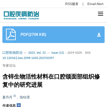
RSS服务
Email Alert
Togg
navi
PDF(2706 KB)
口腔疾病防治
››
2025, Vol. 33
››
Issue (12)
: 1019-1029.
DOI:
10.12016/j.issn.2096-1456.202550397
专家论坛
含锌生物活性材料在口腔颌面部组织修
复中的研究进展
夏丹丹
,
陆钰璞
+
作者信息