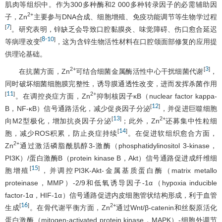
肌肉等组织中。作为300多种酶和2 000多种转录因子的必需辅助因
2+
子，Zn
主要参与DNA合成、细胞增殖、免疫功能调节等生物学过程
7
[
]
。研究表明，锌缺乏会导致口腔黏膜炎、味觉障碍、伤口愈合延迟
8
-
10
[
]
等病理改变
，这为含锌生物活性材料在口腔颌面部修复的应用提
供理论基础。
3
2+
[
]
在抗菌方面，Zn
可结合细菌金属酶活性中心干扰细菌代谢
，
同时破坏细菌细胞膜完整性，诱导膜通透性改变，进而发挥杀菌作用
11
[
]
2+
。在调控炎症方面，Zn
抑制核因子κB（nuclear factor kappa-
12
[
]
B，NF-κB）信号通路活化，减少促炎因子分泌
，并促进巨噬细胞
13
[
]
2+
向M2型极化，增加抗炎因子分泌
；此外，Zn
还募集中性粒细
14
[
]
胞，减少ROS积累，防止炎症持续
。在促进软组织愈合方面，
2+
Zn
通过激活磷脂酰肌醇3-激酶（phosphatidylinositol 3-kinase，
PI3K）/蛋白激酶B（protein kinase B，Akt）信号通路促进成纤维细
15
[
]
胞增殖
，并调控PI3K-Akt-金属基质蛋白酶（matrix metallo
proteinase，MMP）-2/9和低氧诱导因子-1α（hypoxia inducible
factor-1α，HIF-1α）信号通路促进内皮细胞管状结构形成，利于血管
16
[
]
2+
生成
。在骨代谢平衡方面，Zn
通过Wnt/β-catenin和丝裂原活化
蛋白激酶（mitogen-activated protein kinase，MAPK）-细胞外调节