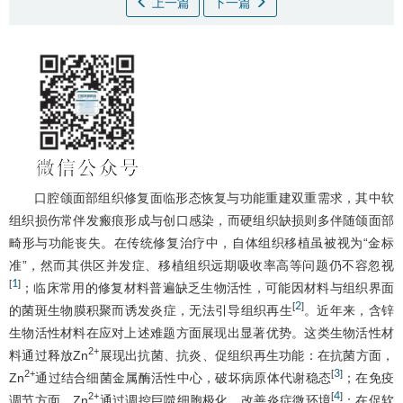
上一篇
下一篇
口腔颌面部组织修复面临形态恢复与功能重建双重需求，其中软
组织损伤常伴发瘢痕形成与创口感染，而硬组织缺损则多伴随颌面部
畸形与功能丧失。在传统修复治疗中，自体组织移植虽被视为“金标
准”，然而其供区并发症、移植组织远期吸收率高等问题仍不容忽视
1
[
]
；临床常用的修复材料普遍缺乏生物活性，可能因材料与组织界面
2
[
]
的菌斑生物膜积聚而诱发炎症，无法引导组织再生
。近年来，含锌
生物活性材料在应对上述难题方面展现出显著优势。这类生物活性材
2+
料通过释放Zn
展现出抗菌、抗炎、促组织再生功能：在抗菌方面，
3
2+
[
]
Zn
通过结合细菌金属酶活性中心，破坏病原体代谢稳态
；在免疫
4
2+
[
]
调节方面，Zn
通过调控巨噬细胞极化，改善炎症微环境
；在促软