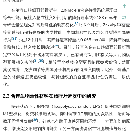
在治疗口腔颌面部骨折中，Zn-Mg-Fe合金接骨系统展现出优异的
综合性能。该植入物在植入3个月后的降解速率约0.183 mm/年，同期
35
[
]
骨锌含量呈现先升高后降低的动态变化
；6个月后，Zn-Mg-Fe合金
接骨系统仍保持良好的力学性能、生物相容性以及均匀且缓慢的降解
31
[
]
行为
；在12个月时，其降解速率降至约0.065 mm/年，降解产物被
35
[
]
骨骼替代，植入物长期稳定
。目前，锌基合金在口腔颌面部骨折固
定中的应用仍处于临床前探索层面。已有研究采用比格犬等大动物模
31
35
[
,
]
型开展相关实验
，相较于小动物模型更具临床参考价值，然而
其促成骨、免疫调节等具体分子机制仍有待深入阐明；此外，锌基合
金的降解速度仍然较慢，与骨组织的愈合速率匹配性仍需进一步优
化。
2.3 含锌生物活性材料在治疗牙周炎中的研究
缺锌状态下，脂多糖（lipopolysaccharide，LPS）促使巨噬细胞
M1型极化、树突状细胞成熟、抑制调节性T细胞的抗炎活性，进而导
36
[
]
致牙周慢性炎症
。锌稳态有助于改善牙周微环境：一方面杀伤病原
体、增强免疫细胞的防御能力；另一方面协调宿主细胞增殖与分化，