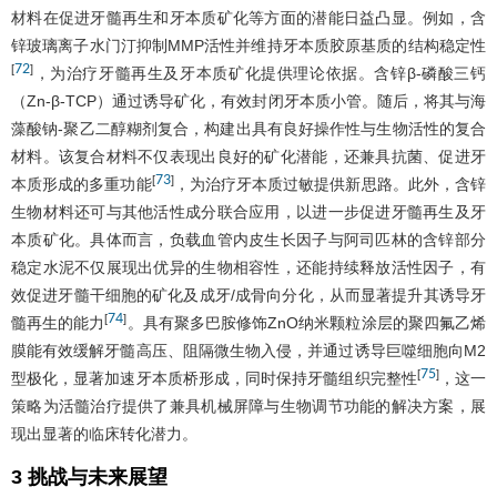
材料在促进牙髓再生和牙本质矿化等方面的潜能日益凸显。例如，含
锌玻璃离子水门汀抑制MMP活性并维持牙本质胶原基质的结构稳定性
72
[
]
，为治疗牙髓再生及牙本质矿化提供理论依据。含锌β-磷酸三钙
（Zn-β-TCP）通过诱导矿化，有效封闭牙本质小管。随后，将其与海
藻酸钠-聚乙二醇糊剂复合，构建出具有良好操作性与生物活性的复合
材料。该复合材料不仅表现出良好的矿化潜能，还兼具抗菌、促进牙
73
[
]
本质形成的多重功能
，为治疗牙本质过敏提供新思路。此外，含锌
生物材料还可与其他活性成分联合应用，以进一步促进牙髓再生及牙
本质矿化。具体而言，负载血管内皮生长因子与阿司匹林的含锌部分
稳定水泥不仅展现出优异的生物相容性，还能持续释放活性因子，有
效促进牙髓干细胞的矿化及成牙/成骨向分化，从而显著提升其诱导牙
74
[
]
髓再生的能力
。具有聚多巴胺修饰ZnO纳米颗粒涂层的聚四氟乙烯
膜能有效缓解牙髓高压、阻隔微生物入侵，并通过诱导巨噬细胞向M2
75
[
]
型极化，显著加速牙本质桥形成，同时保持牙髓组织完整性
，这一
策略为活髓治疗提供了兼具机械屏障与生物调节功能的解决方案，展
现出显著的临床转化潜力。
3 挑战与未来展望