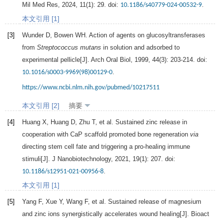
Mil Med Res
,
2024
,
11
(1): 29. doi:
.
10.1186/s40779-024-00532-9
本文引用 [1]
[3]
Wunder
D
,
Bowen
WH
. Action of agents on glucosyltransferases
from
Streptococcus mutans
in solution and adsorbed to
experimental pellicle[J].
Arch Oral Biol
,
1999
,
44
(3): 203-214. doi:
.
10.1016/s0003-9969(98)00129-0
https://www.ncbi.nlm.nih.gov/pubmed/10217511
本文引用 [2]
摘要
[4]
Huang
X
,
Huang
D
,
Zhu
T
, et al. Sustained zinc release in
cooperation with CaP scaffold promoted bone regeneration
via
directing stem cell fate and triggering a pro-healing immune
stimuli[J].
J Nanobiotechnology
,
2021
,
19
(1): 207. doi:
.
10.1186/s12951-021-00956-8
本文引用 [1]
[5]
Yang
F
,
Xue
Y
,
Wang
F
, et al. Sustained release of magnesium
and zinc ions synergistically accelerates wound healing[J].
Bioact