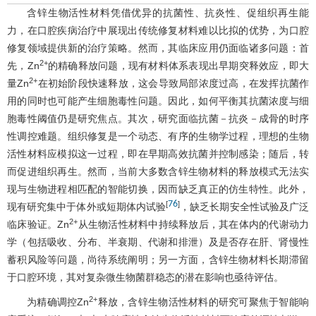
含锌生物活性材料凭借优异的抗菌性、抗炎性、促组织再生能
力，在口腔疾病治疗中展现出传统修复材料难以比拟的优势，为口腔
修复领域提供新的治疗策略。然而，其临床应用仍面临诸多问题：首
2+
先，Zn
的精确释放问题，现有材料体系表现出早期突释效应，即大
2+
量Zn
在初始阶段快速释放，这会导致局部浓度过高，在发挥抗菌作
用的同时也可能产生细胞毒性问题。因此，如何平衡其抗菌浓度与细
胞毒性阈值仍是研究焦点。其次，研究面临抗菌－抗炎－成骨的时序
性调控难题。组织修复是一个动态、有序的生物学过程，理想的生物
活性材料应模拟这一过程，即在早期高效抗菌并控制感染；随后，转
而促进组织再生。然而，当前大多数含锌生物材料的释放模式无法实
现与生物进程相匹配的智能切换，因而缺乏真正的仿生特性。此外，
76
[
]
现有研究集中于体外或短期体内试验
，缺乏长期安全性试验及广泛
2+
临床验证。Zn
从生物活性材料中持续释放后，其在体内的代谢动力
学（包括吸收、分布、半衰期、代谢和排泄）及是否存在肝、肾慢性
蓄积风险等问题，尚待系统阐明；另一方面，含锌生物材料长期滞留
于口腔环境，其对复杂微生物菌群稳态的潜在影响也亟待评估。
2+
为精确调控Zn
释放，含锌生物活性材料的研究可聚焦于智能响