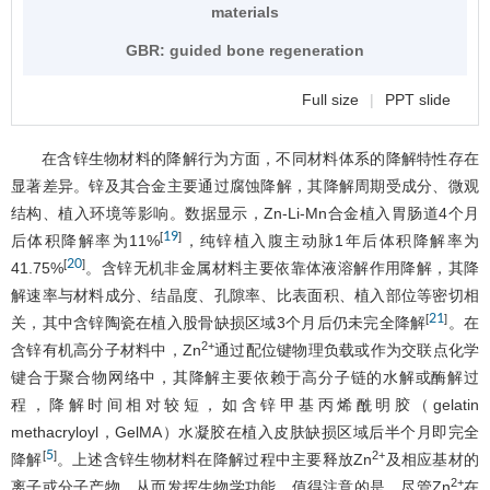
materials
GBR: guided bone regeneration
Full size
|
PPT slide
在含锌生物材料的降解行为方面，不同材料体系的降解特性存在
显著差异。锌及其合金主要通过腐蚀降解，其降解周期受成分、微观
结构、植入环境等影响。数据显示，Zn-Li-Mn合金植入胃肠道4个月
19
[
]
后体积降解率为11%
，纯锌植入腹主动脉1年后体积降解率为
20
[
]
41.75%
。含锌无机非金属材料主要依靠体液溶解作用降解，其降
解速率与材料成分、结晶度、孔隙率、比表面积、植入部位等密切相
21
[
]
关，其中含锌陶瓷在植入股骨缺损区域3个月后仍未完全降解
。在
2+
含锌有机高分子材料中，Zn
通过配位键物理负载或作为交联点化学
键合于聚合物网络中，其降解主要依赖于高分子链的水解或酶解过
程，降解时间相对较短，如含锌甲基丙烯酰明胶（gelatin
methacryloyl，GelMA）水凝胶在植入皮肤缺损区域后半个月即完全
5
[
]
2+
降解
。上述含锌生物材料在降解过程中主要释放Zn
及相应基材的
2+
离子或分子产物，从而发挥生物学功能。值得注意的是，尽管Zn
在