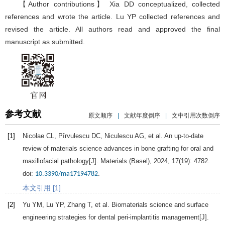
【Author contributions】 Xia DD conceptualized, collected
references and wrote the article. Lu YP collected references and
revised the article. All authors read and approved the final
manuscript as submitted.
参考文献
原文顺序
|
文献年度倒序
|
文中引用次数倒序
[1]
Nicolae
CL
,
Pîrvulescu
DC
,
Niculescu
AG
, et al. An up-to-date
review of materials science advances in bone grafting for oral and
maxillofacial pathology[J].
Materials (Basel)
,
2024
,
17
(19): 4782.
doi:
.
10.3390/ma17194782
本文引用 [1]
[2]
Yu
YM
,
Lu
YP
,
Zhang
T
, et al. Biomaterials science and surface
engineering strategies for dental peri-implantitis management[J].