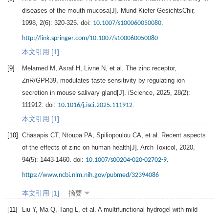
diseases of the mouth mucosa[J].
Mund Kiefer GesichtsChir
,
1998
,
2
(6): 320-325. doi:
.
10.1007/s100060050080
http://link.springer.com/10.1007/s100060050080
本文引用 [1]
[9]
Melamed
M
,
Asraf
H
,
Livne
N
, et al. The zinc receptor,
ZnR/GPR39, modulates taste sensitivity by regulating ion
secretion in mouse salivary gland[J].
iScience
,
2025
,
28
(2):
111912. doi:
.
10.1016/j.isci.2025.111912
本文引用 [1]
[10]
Chasapis
CT
,
Ntoupa
PA
,
Spiliopoulou
CA
, et al. Recent aspects
of the effects of zinc on human health[J].
Arch Toxicol
,
2020
,
94
(5): 1443-1460. doi:
.
10.1007/s00204-020-02702-9
https://www.ncbi.nlm.nih.gov/pubmed/32394086
本文引用 [1]
摘要
[11]
Liu
Y
,
Ma
Q
,
Tang
L
, et al. A multifunctional hydrogel with mild