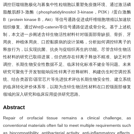
调控巨噬细胞极化与募集中性粒细胞以重塑免疫微环境、通过激活磷
脂酰肌醇3-激酶（phosphatidylinositol 3-kinase，PI3K）/蛋白激酶
B（protein kinase B，Akt）等信号通路促进成纤维细胞增殖以加速软
组织修复、通过Wnt/β-catenin等信号通路促进成骨分化。基于上述机
制，本文进一步阐述含锌生物活性材料针对颌面部骨缺损、骨折、牙
周炎、种植体周炎、口腔黏膜病的设计策略，分析如何调控锌离子的
释放行为，以实现抗菌、抗炎与促组织再生的功能。尽管含锌生物活
性材料的研究已取得进展，但仍然存在锌离子释放不精准、缺乏时序
调控、长期生物安全性数据不足、临床转化标准不健全等问题。未来
研究可聚焦于开发智能响应性锌离子控释材料、构建仿生时空调控系
统、结合类器官/器官芯片等先进技术评估长期生物安全性、建立系统
的临床转化评价体系等，以期为含锌生物活性材料在口腔颌面部修复
领域的深入研究和临床应用提供研究思路。
Abstract
Repair of orofacial tissue remains a clinical challenge, as
conventional materials often fail to meet multiple requirements such
as biocompatibility, antibacterial activity, anti-inflammatory effects,