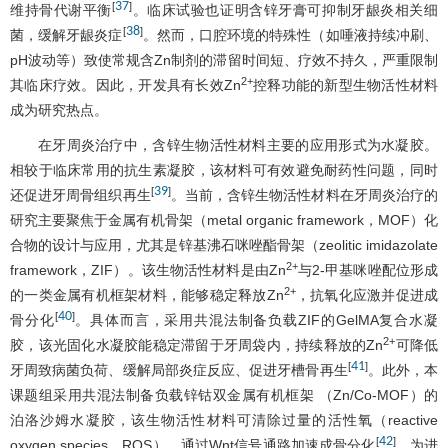
37
[
]
维持骨代谢平衡
。临床试验也证明含锌牙膏可抑制牙龈炎相关细
38
[
]
菌，缓解牙龈炎症
。然而，口腔环境的特殊性（如唾液持续冲刷、
pH波动等）致使常规含Zn制剂的滞留时间短、疗效不持久，严重限制
2+
其临床疗效。因此，开发具有长效Zn
控释功能的新型生物活性材料
成为研究热点。
在牙周炎治疗中，含锌生物活性材料主要的应用形式为水凝胶。
相较于临床常用的抗生素凝胶，该材料可有效避免耐药性问题，同时
39
[
]
还促进牙周骨组织再生
。当前，含锌生物活性材料在牙周炎治疗的
研究主要聚焦于金属有机骨架（metal organic framework，MOF）化
合物的设计与应用，尤其是锌基沸石咪唑酯骨架（zeolitic imidazolate
2+
framework，ZIF）。该生物活性材料是由Zn
与2-甲基咪唑配位形成
2+
的一类金属有机框架材料，能够稳定释放Zn
，抗氧化应激并促进成
40
[
]
骨分化
。具体而言，采用共混法制备负载ZIF的GelMA复合水凝
2+
胶，该光固化水凝胶能稳定滞留于牙周袋内，持续释放的Zn
可降低
41
[
]
牙周致病菌负荷、缓解局部炎症反应、促进牙槽骨再生
。此外，本
课题组采用共混法制备负载锌钴双金属有机框架 （Zn/Co-MOF）的
泊洛沙姆水凝胶，该生物活性材料可清除过量的活性氧（reactive
42
[
]
oxygen species，ROS），通过Wnt信号通路加速成骨分化
。为进