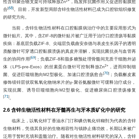
2+
性含锌聚合物支架可持续释放Zn
，既发挥抗菌作用又促进腭黏膜愈
68
[
]
合
。目前，开发新型局部含锌生物活性材料已成为口腔软组织修复
的研究方向。
当前，含锌生物活性材料在口腔黏膜病治疗中的主要应用形式为
微针贴片。其中，含ZIF-8的微针贴片被广泛用于治疗口腔溃疡等黏膜
疾病：基底层负载ZIF-8、尖端层负载曲安奈德与表皮生长因子的透明
质酸微针可穿透口腔黏膜溃疡的真皮并溶解，实现抗菌抗炎与血管再
69
[
]
生的协同作用
；负载ZIF-8和脂多糖预处理骨髓间充质干细胞外泌
2+
体（LPS-pre-Exos）的丝素蛋白微针可控制释放Zn
，进而抑制细
70
[
]
菌、促进巨噬细胞向M2型极化、加速口腔溃疡愈合
；负载槲皮素
修饰镁锌层状双氢氧化物纳米片的γ-聚谷氨酸微针可缓释治疗成分，
实现抗菌、诱导巨噬细胞向M2型极化、促进糖尿病口腔溃疡修复
71
[
]
。
2.6 含锌生物活性材料在牙髓再生与牙本质矿化中的研究
临床上，以氧化锌丁香油水门汀和碘仿氧化锌糊剂为代表的含锌
生物材料，凭借其良好的生物相容性与镇静止痛功效，长期以来被广
泛用于暂时充填和盖髓治疗。随着对生物活性材料研究的深入，含锌