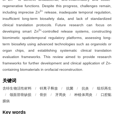
regenerative functions. Despite this progress, challenges remain,
2+
including imprecise Zn
release, inadequate temporal regulation,
insufficient long-term biosafety data, and lack of standardized
clinical translation protocols. Future research can focus on
2+
developing smart Zn
-controlled release systems, constructing
biomimetic spatiotemporal regulatory platforms, assessing long-
term biosafety using advanced technologies such as organoids or
organ chips, and establishing systematic clinical translation
evaluation frameworks. This review aimed to provide research
frameworks for further development and clinical application of Zn-
containing biomaterials in orofacial reconstruction.
关键词
含锌生物活性材料
/
锌离子释放
/
抗菌
/
抗炎
/
组织再生
/
颌面部骨缺损
/
骨折
/
牙周炎
/
种植体周炎
/
口腔黏
膜病
Key words