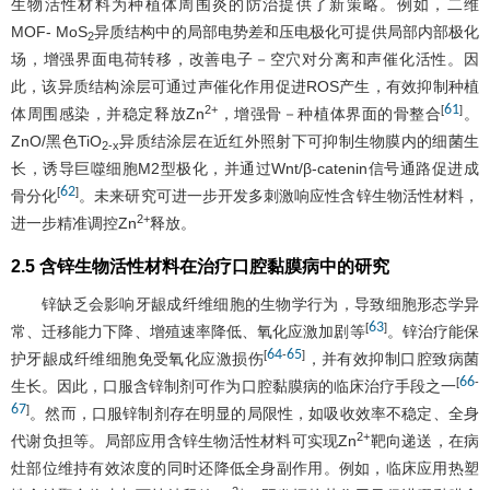
生物活性材料为种植体周围炎的防治提供了新策略。例如，二维
MOF- MoS
异质结构中的局部电势差和压电极化可提供局部内部极化
2
场，增强界面电荷转移，改善电子－空穴对分离和声催化活性。因
此，该异质结构涂层可通过声催化作用促进ROS产生，有效抑制种植
61
2+
[
]
体周围感染，并稳定释放Zn
，增强骨－种植体界面的骨整合
。
ZnO/黑色TiO
异质结涂层在近红外照射下可抑制生物膜内的细菌生
2-x
长，诱导巨噬细胞M2型极化，并通过Wnt/β-catenin信号通路促进成
62
[
]
骨分化
。未来研究可进一步开发多刺激响应性含锌生物活性材料，
2+
进一步精准调控Zn
释放。
2.5 含锌生物活性材料在治疗口腔黏膜病中的研究
锌缺乏会影响牙龈成纤维细胞的生物学行为，导致细胞形态学异
63
[
]
常、迁移能力下降、增殖速率降低、氧化应激加剧等
。锌治疗能保
64
65
[
-
]
护牙龈成纤维细胞免受氧化应激损伤
，并有效抑制口腔致病菌
66
[
-
生长。因此，口服含锌制剂可作为口腔黏膜病的临床治疗手段之一
67
]
。然而，口服锌制剂存在明显的局限性，如吸收效率不稳定、全身
2+
代谢负担等。局部应用含锌生物活性材料可实现Zn
靶向递送，在病
灶部位维持有效浓度的同时还降低全身副作用。例如，临床应用热塑