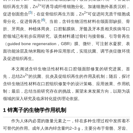
2+
组织再生方面，Zn
可诱导成纤维细胞分化、加速细胞外基质沉积，
5
[
]
2+
促进创面愈合
；在促骨组织再生方面，Zn
可促进间充质干细胞成
6
[
]
骨分化，促进骨再生
。当前，含锌生物活性材料在颌面部缺损、骨
折、牙周炎、种植体周炎、口腔黏膜病、牙髓及牙本质相关疾病等口
腔领域已有初步应用研究。该类材料通过骨钉与接骨板、引导骨再生
（guided bone regeneration，GBR）膜、微针、可注射水凝胶、表
面功能涂层及纳米颗粒等多种应用形式，实现抗菌、调节炎症微环境
及促进组织再生。
本文阐述含锌生物活性材料在口腔颌面部修复的研究进展。首
2+
先，总结Zn
的抗菌、抗炎及促组织再生的作用及机制；随后，探讨
含锌生物活性材料在口腔组织修复中的设计策略、应用效果、作用机
制；最后，总结当前研究存在的挑战，展望未来发展方向，以期为该
领域的深入研究及临床转化提供理论依据。
1 锌离子的生物学作用机制
作为人体内必需的微量元素之一，锌在多种生理过程中发挥着不
可替代的作用。成年人体内锌含量约2~3 g，主要分布于骨骼、牙齿、