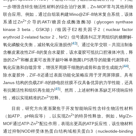
一步增强含锌生物活性材料的综合治疗效果，Zn-MOF常与其他药物
联合应用。例如，通过自组装构建Mino@ZIF-8纳米复合系统，该体
2+
系通过Zn
介导的AKT/糖原合成酶激酶3β（glycogen synthase
kinase 3 beta，GSK3β）/核因子E2相关因子2（nuclear factor
erythroid 2-related factor 2，Nrf2）信号通路纠正牙周组织的糖酵解-
43
[
]
氧化磷酸化失衡，减轻氧化应激损伤
。通过化学交联－共混法制备
含槲皮素改性ZIF-8的复合水凝胶，该水凝胶可抵抗口腔液体冲洗，释
2+
放的Zn
和槲皮素可改善牙龈卟啉单胞菌LPS诱导的能量代谢障碍、
44
[
]
氧化应激和自噬异常，增强牙周膜干细胞的成骨和血管生成能力
。
除水凝胶外，ZIF-8还通过表面功能化策略应用于牙周屏障膜。具有
Janus 结构的负载ZIF-8的静电纺丝膜不仅具备优异的力学性能，还具
45
[
]
有抗菌活性和组织再生能力
。然而，上述材料体系缺乏环境响应特
2+
性，难以实现精准的Zn
控释。
目前，研究方向逐渐聚焦于开发智能响应性含锌生物活性材料
2+
（如ATP、pH响应等），以实现Zn
的特异性释放。例如，Mg/Zn-
2+
MOF通过ATP-Zn
配位作用，表现出更高的ATP反应性，该生物材料
通过抑制NOD样受体热蛋白结构域相关蛋白3（nucleotide-binding