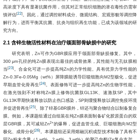
高浓度下具有显著抗菌作用，但其对正常组织细胞的潜在毒性仍需审
22
[
]
慎评估
。因此，通过调控材料成分、微观结构、宏观形貌等调控降
解行为，进而平衡其抗菌、抗炎与组织再生功能，已成为该领域的研
究方向。
2.1 含锌生物活性材料在治疗颌面部骨缺损中的研究
研究表明，Zn可作为GBR膜应用于颌面部骨缺损修复。其中，
300 μm孔径的纯Zn膜表现出最佳的成骨效果，其性能与无孔钛膜相
23
[
]
当
。合金化可进一步提高纯Zn的力学性能。具有优异力学性能的
Zn-0.3Fe-0.05Mg（wt%）屏障膜能诱导巨噬细胞向M2型极化，促进
24
[
]
早期血管化骨再生
。表面修饰可进一步提高纯Zn的生物学性能，
在激光蚀刻不对称纯Zn膜上修饰抗菌肽GL13K、速激肽SP，其中
GL13K早期快速释放以防止伤口感染，SP则缓慢释放以调控免疫环境
25
[
]
并促进骨再生
。除了锌基GBR膜外，锌还与聚合物结合以制备复合
膜。例如，本课题组通过自组装在纯Zn膜表面制备矿化胶原蛋白的双
2+
层GBR膜，其可减轻Zn
的爆释，促进血管生成、巨噬细胞向M2型
26
[
]
极化、成骨分化
。本课题组还采用熔融沉积成型技术制备了具有不
同Zn粉末含量（1 wt%、2 wt%、3 wt%）的聚己内酯/Zn复合支架。