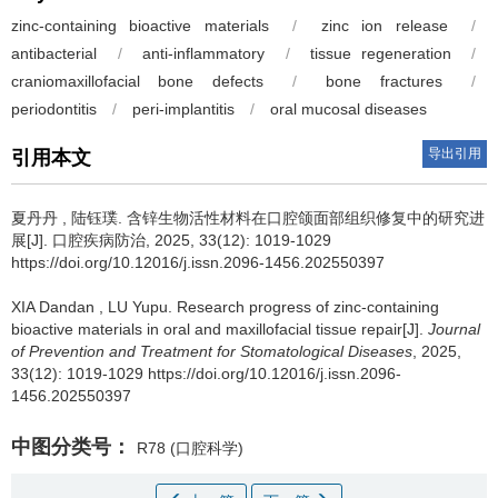
zinc-containing bioactive materials
/
zinc ion release
/
antibacterial
/
anti-inflammatory
/
tissue regeneration
/
craniomaxillofacial bone defects
/
bone fractures
/
periodontitis
/
peri-implantitis
/
oral mucosal diseases
导出引用
引用本文
夏丹丹
,
陆钰璞
.
含锌生物活性材料在口腔颌面部组织修复中的研究进
展[J]. 口腔疾病防治, 2025, 33(12): 1019-1029
https://doi.org/10.12016/j.issn.2096-1456.202550397
XIA Dandan
,
LU Yupu
.
Research progress of zinc-containing
bioactive materials in oral and maxillofacial tissue repair[J].
Journal
of Prevention and Treatment for Stomatological Diseases
, 2025,
33(12): 1019-1029 https://doi.org/10.12016/j.issn.2096-
1456.202550397
中图分类号：
R78
(口腔科学)