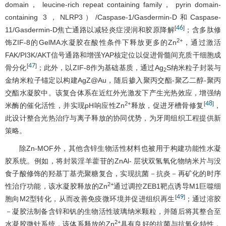
domain， leucine-rich repeat containing family， pyrin domain-
containing 3，NLRP3）/Caspase-1/Gasdermin-D和Caspase-
46
[
]
11/Gasdermin-D焦亡通路以减轻炎症浸润和胶原降解
；含多肽修
2+
饰ZIF-8的GelMA水凝胶在酸性条件下释放更多的Zn
，通过激活
FAK/PI3K/AKT信号通路和增强YAP核定位以促进骨髓间充质干细胞成
47
[
]
骨分化
；此外，以ZIF-8作为基础基质，通过Ag
S纳米粒子封装与
2
金纳米粒子锚定以构建AgZ@Au，随后掺入聚丙交酯-聚乙二醇-聚丙
交酯水凝胶中。该复合体系在近红外光激发下产生光热效应，增强纳
48
2+
[
]
米酶的催化活性，并实现pH响应性Zn
释放，促进牙槽骨修复
，
此设计整合光热治疗与离子释放的协同优势，为牙周组织工程提供新
策略。
除Zn-MOF外，其他含锌生物活性材料也被用于构建功能性水凝
胶系统。例如，将封装淫羊藿苷的ZnAl- 层状双氢氧化物纳米片与没
食子酸修饰的羟基丁基壳聚糖复合，实现抗菌－抗炎－再矿化的时序
2+
性治疗功能，该水凝胶释放的Zn
通过调控ZEB1靶点诱导M1巨噬细
49
[
]
胞向M2型转化，从而改善免疫微环境并促进组织再生
；通过溶胶
－凝胶法制备含锌和钒的生物活性玻璃纳米颗粒，并随后将其整合至
2+
水凝胶微针系统，该体系释放的Zn
具有良好的抗菌与抗氧化特性，