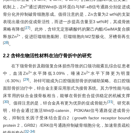
2+
机制上，Zn
通过调控Wnt/β-连环蛋白与NF-κB信号通路分别促进成
骨分化并抑制破骨细胞形成。值得注意的是，Zn含量为2 wt%的支架
表现出最佳的促成骨活性，而进一步提高含量至3 wt%时，其成骨效
27
[
]
果略有降低
。此外，含锌无定形磷酸钙的聚己内酯/GelMA复合膜
2+
释放Zn
，促进巨噬细胞黏附、巨噬细胞向M2型极化、牙槽骨再生
28
[
]
。
2.2 含锌生物活性材料在治疗骨折中的研究
在下颌骨骨折及颧颌复合体损伤导致的口颌功能紊乱综合征患者
2+
2+
中，血清Zn
水平降低3.09%，唾液Zn
水平下降更为明显
29
[
]
（6.30%）
。补锌可能成为口腔颌面部骨折的辅助策略。在口腔颌
面部骨折治疗中，锌合金主要应用形式为接骨系统。其力学性能与临
床常用的钛合金接骨板相当，能够在骨折愈合提供稳定的机械支撑
30
31
[
]
[
]
。值得注意的是，锌合金具有更为优异的促成骨能力
。研究表
明，锌合金通过激活Wnt/β-catenin、PI3K/Akt信号通路促进成骨分
化，抑制生长因子受体结合蛋白2（growth factor receptor bound
protein 2，GRB2）/ERK信号通路抑制破骨细胞分化，加速骨质疏松
32
-
34
[
]
性骨折愈合
。