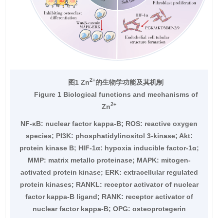
2+
图1 Zn
的生物学功能及其机制
Figure 1 Biological functions and mechanisms of
2+
Zn
NF-κB: nuclear factor kappa-B; ROS: reactive oxygen
species; PI3K: phosphatidylinositol 3-kinase; Akt:
protein kinase B; HIF-1α: hypoxia inducible factor-1α;
MMP: matrix metallo proteinase; MAPK: mitogen-
activated protein kinase; ERK: extracellular regulated
protein kinases; RANKL: receptor activator of nuclear
factor kappa-B ligand; RANK: receptor activator of
nuclear factor kappa-B; OPG: osteoprotegerin