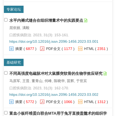
专家论坛
水平内褥式缝合在组织增量术中的实践要点
屈依丽, 满毅
口腔疾病防治. 2023, 31(3): 153-161.
https://doi.org/10.12016/j.issn.2096-1456.2023.03.001
摘要
(
6877
)
PDF全文
(
1177
)
HTML
(
2351
)
基础研究
不同高强度电磁脉冲对大鼠髁突软骨的生物学效应研究
马原军, 王晋, 董青山, 何峰, 陈晓华, 苗辉, 于世宾
口腔疾病防治. 2023, 31(3): 162-170.
https://doi.org/10.12016/j.issn.2096-1456.2023.03.002
摘要
(
5772
)
PDF全文
(
1066
)
HTML
(
1312
)
富血小板纤维蛋白联合MTA用于兔牙直接盖髓术的组织学