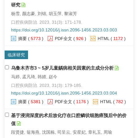
研究
杨雪, 颜志豪, 刘锦, 胡玉萍, 黎淑芳
口腔疾病防治. 2023, 31(3): 171-178.
https://doi.org/10.12016/j.issn.2096-1456.2023.03.003
摘要
(
5773
)
PDF全文
(
926
)
HTML
(
1172
)
临床研究
乌鲁木齐市3 ~ 5岁儿童龋病相关因素的主成分分析
马婷, 孟凡琦, 韩婧, 赵今
口腔疾病防治. 2023, 31(3): 179-185.
https://doi.org/10.12016/j.issn.2096-1456.2023.03.004
摘要
(
5381
)
PDF全文
(
1176
)
HTML
(
782
)
基于浸润深度的术后放化疗在口腔鳞状细胞癌预后中的价
值
段贤捷, 翁海燕, 沈国栋, 司呈云, 安星妃, 章礼玉, 周瑜