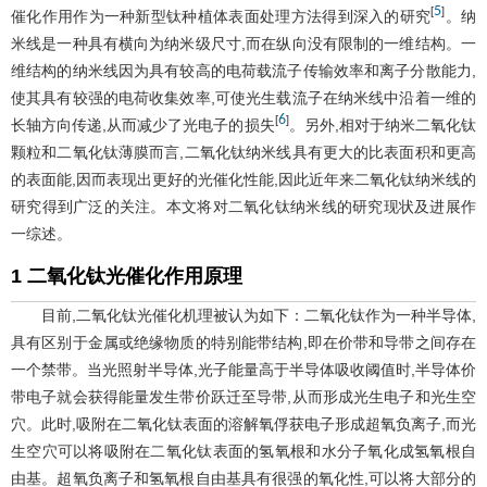
5
[
]
催化作用作为一种新型钛种植体表面处理方法得到深入的研究
。纳
米线是一种具有横向为纳米级尺寸,而在纵向没有限制的一维结构。一
维结构的纳米线因为具有较高的电荷载流子传输效率和离子分散能力,
使其具有较强的电荷收集效率,可使光生载流子在纳米线中沿着一维的
6
[
]
长轴方向传递,从而减少了光电子的损失
。另外,相对于纳米二氧化钛
颗粒和二氧化钛薄膜而言,二氧化钛纳米线具有更大的比表面积和更高
的表面能,因而表现出更好的光催化性能,因此近年来二氧化钛纳米线的
研究得到广泛的关注。本文将对二氧化钛纳米线的研究现状及进展作
一综述。
1 二氧化钛光催化作用原理
目前,二氧化钛光催化机理被认为如下：二氧化钛作为一种半导体,
具有区别于金属或绝缘物质的特别能带结构,即在价带和导带之间存在
一个禁带。当光照射半导体,光子能量高于半导体吸收阈值时,半导体价
带电子就会获得能量发生带价跃迁至导带,从而形成光生电子和光生空
穴。此时,吸附在二氧化钛表面的溶解氧俘获电子形成超氧负离子,而光
生空穴可以将吸附在二氧化钛表面的氢氧根和水分子氧化成氢氧根自
由基。超氧负离子和氢氧根自由基具有很强的氧化性,可以将大部分的