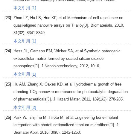
本文引用 [1]
[23]
Zhao
LZ
,
Hu
LS
,
Huo
KF
, et al.Mechanism of cell repellence on
quasi-aligned nanowire arrays on Ti alloy[J].
Biomaterials
,
2010
,
31
(32): 8341-8349.
本文引用 [1]
[24]
Hass
JL
,
Garrison
EM
,
Wicher
SA
, et al.Synthetic osteogenic
extracellular matrix formed by coated silicon dioxide
nanosprings[J].
J Nanobiotechnology
,
2012
,
10
: 6.
本文引用 [1]
[25]
Hu
AM
,
Zhang
X
,
Oakes
KD
, et al.Hydrothermal growth of free
standing TiO
nanowire membranes for photocatalytic degradation
2
of pharmaceuticals[J].
J Hazard Mater
,
2011
,
189
(1/2): 278-285.
本文引用 [2]
[26]
Park
W
,
Ishijima
M
,
Hirota
M
, et al.Engineering bone-implant
integration with photofunctionalized titanium microfibers[J].
J
Biomater Appl
,
2016
,
30
(8): 1242-1250.