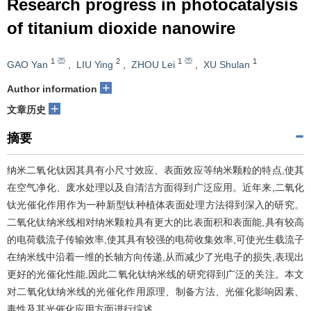
Research progress in photocatalysis
of titanium dioxide nanowire
1
2
1
1
GAO Yan
,
LIU Ying
,
ZHOU Lei
,
XU Shulan
+
Author information
+
文章历史
摘要
纳米二氧化钛因其具有小尺寸效应、表面效应等纳米颗粒的特点,使其
在空气净化、废水处理以及自清洁方面得到广泛应用。近年来,二氧化
钛光催化作用作为一种新型钛种植体表面处理方法得到深入的研究。
二氧化钛纳米线相对纳米颗粒具有更大的比表面积和表面能,具有较高
的电荷载流子传输效率,使其具有较强的电荷收集效率,可使光生载流子
在纳米线中沿着一维的长轴方向传递,从而减少了光电子的损失,表现出
更好的光催化性能,因此二氧化钛纳米线的研究得到广泛的关注。本文
对二氧化钛纳米线的光催化作用原理、制备方法、光催化影响因素、
毒性及其光催化应用方面进行综述。