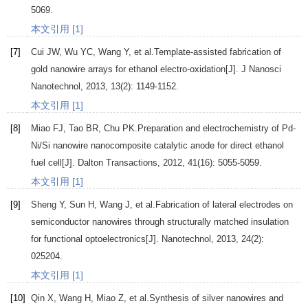
5069.
本文引用 [1]
[7]
Cui
JW
,
Wu
YC
,
Wang
Y
, et al.Template-assisted fabrication of
gold nanowire arrays for ethanol electro-oxidation[J].
J Nanosci
Nanotechnol
,
2013
,
13
(2): 1149-1152.
本文引用 [1]
[8]
Miao
FJ
,
Tao
BR
,
Chu
PK
.Preparation and electrochemistry of Pd-
Ni/Si nanowire nanocomposite catalytic anode for direct ethanol
fuel cell[J].
Dalton Transactions
,
2012
,
41
(16): 5055-5059.
本文引用 [1]
[9]
Sheng
Y
,
Sun
H
,
Wang
J
, et al.Fabrication of lateral electrodes on
semiconductor nanowires through structurally matched insulation
for functional optoelectronics[J].
Nanotechnol
,
2013
,
24
(2):
025204.
本文引用 [1]
[10]
Qin
X
,
Wang
H
,
Miao
Z
, et al.Synthesis of silver nanowires and