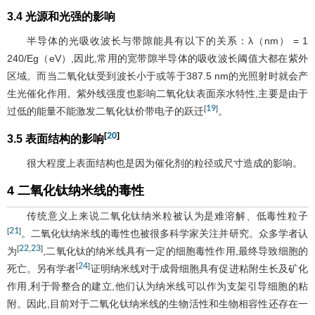
3.4 光源和光强的影响
半导体的光吸收波长与带隙能具有以下的关系：λ（nm） = 1
240/Eg（eV）,因此,常用的宽带隙半导体的吸收波长阈值大都在紫外
区域。而当二氧化钛受到波长小于或等于387.5 nm的光照射时就会产
生光催化作用。紫外线强度也影响二氧化钛表面亲水特性,主要是由于
19
[
]
过低的能量不能激发二氧化钛价带电子的跃迁
。
[
20
]
3.5 表面结构的影响
很大程度上表面结构也是因为催化剂的粒径或尺寸造成的影响。
4 二氧化钛纳米线的毒性
传统意义上来说二氧化钛纳米粒被认为是难溶解、低毒性粒子
21
[
]
。二氧化钛纳米线的毒性也被很多科学家关注并研究。众多学者认
22
23
[
,
]
为
,二氧化钛的纳米线具有一定的细胞毒性作用,最终导致细胞的
24
[
]
死亡。另有学者
证明纳米线对于成骨细胞具有促进粘附生长及矿化
作用,利于骨整合的建立,他们认为纳米线可以作为支架引导细胞的粘
附。因此,目前对于二氧化钛纳米线的生物活性和生物相容性还存在一