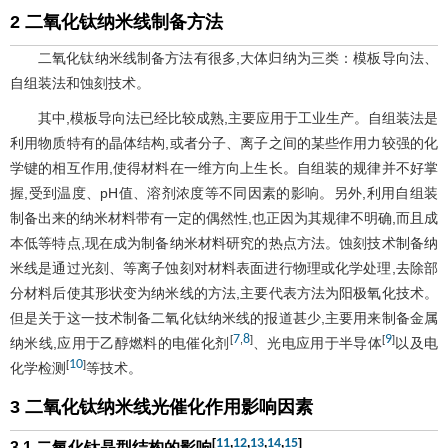
2 二氧化钛纳米线制备方法
二氧化钛纳米线制备方法有很多,大体归纳为三类：模板导向法、
自组装法和蚀刻技术。
其中,模板导向法已经比较成熟,主要应用于工业生产。自组装法是
利用物质特有的晶体结构,或者分子、离子之间的某些作用力较强的化
学键的相互作用,使得材料在一维方向上生长。自组装的规律并不好掌
握,受到温度、pH值、溶剂浓度等不同因素的影响。另外,利用自组装
制备出来的纳米材料带有一定的偶然性,也正因为其规律不明确,而且成
本低等特点,现在成为制备纳米材料研究的热点方法。蚀刻技术制备纳
米线是通过光刻、等离子蚀刻对材料表面进行物理或化学处理,去除部
分材料后使其形状变为纳米线的方法,主要代表方法为阳极氧化技术。
但是关于这一技术制备二氧化钛纳米线的报道甚少,主要用来制备金属
7
8
9
[
,
]
[
]
纳米线,应用于乙醇燃料的电催化剂
、光电应用于半导体
以及电
10
[
]
化学检测
等技术。
3 二氧化钛纳米线光催化作用影响因素
[
11
,
12
,
13
,
14
,
15
]
3.1 二氧化钛晶型结构的影响