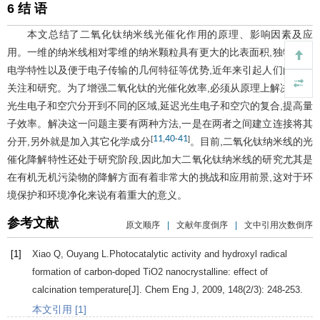
6 结 语
本文总结了二氧化钛纳米线光催化作用的原理、影响因素及应
用。一维的纳米线相对零维的纳米颗粒具有更大的比表面积,独特的光
电学特性以及便于电子传输的几何特征等优势,近年来引起人们的广泛
关注和研究。为了增强二氧化钛的光催化效率,必须从原理上解决,即使
光生电子和空穴分开到不同的区域,延迟光生电子和空穴的复合,提高量
子效率。解决这一问题主要有两种方法,一是在两者之间建立连接将其
11
40
41
[
,
-
]
分开,另外就是加入其它化学成分
。目前,二氧化钛纳米线的光
催化降解特性还处于研究阶段,因此加大二氧化钛纳米线的研究尤其是
在有机无机污染物的降解方面有着非常大的挑战和应用前景,这对于环
境保护和环境净化来说有着重大的意义。
参考文献
原文顺序
|
文献年度倒序
|
文中引用次数倒序
[1]
Xiao
Q
,
Ouyang
L
.Photocatalytic activity and hydroxyl radical
formation of carbon-doped TiO2 nanocrystalline: effect of
calcination temperature[J].
Chem Eng J
,
2009
,
148
(2/3): 248-253.
本文引用 [1]