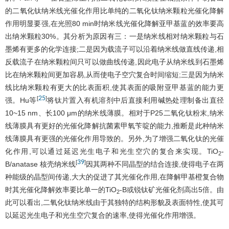
的二氧化钛纳米线光催化作用比单纯的二氧化钛纳米颗粒光催化降解
作用明显要强,在光照80 min时纳米线光催化降解亚甲基蓝的效率要高
出纳米颗粒30%。其分析为原因有三：一是纳米线相对纳米颗粒与石
墨烯有更多的化学连接;二是因为载流子可以沿着纳米线做直线传递,相
反载流子在纳米颗粒间只可以做曲线传递,因此电子从纳米线到石墨烯
比在纳米颗粒间更加容易,从而使电子空穴复合时间缩短;三是因为纳米
线比纳米颗粒有更大的比表面积,使其表面的吸附亚甲基蓝的能力更
25
[
]
强。Hu等
将钛片置入有机溶剂中后直接利用碱热处理制备出直径
10~15 nm、长100 μm的纳米线薄膜。相对于P25二氧化钛粉末,纳米
线薄膜具有更好的光催化降解抗菌素甲氧苄啶的能力,推断是此种纳米
线薄膜具有更强的光催化作用导致的。另外,为了增强二氧化钛的光催
化作用,可以通过延迟光生电子和光生空穴的复合来实现。TiO
-
2
39
[
]
B/anatase 核壳纳米线
因其两种不同晶型的结合连接,使得电子在两
种能级的晶型间传递,大大的促进了其光催化作用,在降解甲基橙复合物
时其光催化降解效率要比单一的TiO
-B或锐钛矿光催化剂高出5倍。由
2
此可以看出,二氧化钛纳米线由于其独特的结构形貌及表面特性,使其可
以延迟光生电子和光生空穴复合的速率,使得光催化作用增强。