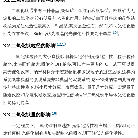
二氧化钛通常有三种晶型,锐钛矿、金红石和板钛矿。板钛矿为无
定形的二氧化钛,没有明显的光催化作用。锐钛矿由于其特殊的晶型结
构成为光催化活性最高的一种晶型,其次是金红石。然而,不同光催化活
16
[
]
性尚存在争议。Bickley认为混晶的光催化活性要高于单晶
。
[
12
,
17
]
3.2 二氧化钛粒径的影响
二氧化钛粒径的大小直接影响着催化剂的光催化活性。粒子粒径
-
越小,比表面积越大,吸附的OH
越多,可以产生更多的·OH,从而可以提
高光催化效率。纳米材料介于宏观物质和微观粒子的过渡区域,这样的
系统既非典型的微观系统亦非典型的宏观系统,这种特殊的结构具有许
多的特殊性质,包括小尺寸效应、表面效应、量子尺寸效应、宏观量子
隧道效应和介电限域效应,这些特性使得纳米二氧化钛半导体光催化活
性均得到提高。
[
18
]
3.3 二氧化钛量的影响
一定程度下,二氧化钛的量越多,光催化活性相应增加,但增加到一
定程度时,光催化剂的增加会影响光的吸收,进而降低光催化活性。