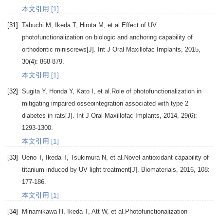
本文引用 [1]
[31]
Tabuchi
M
,
Ikeda
T
,
Hirota
M
, et al.Effect of UV
photofunctionalization on biologic and anchoring capability of
orthodontic miniscrews[J].
Int J Oral Maxillofac Implants
,
2015
,
30
(4): 868-879.
本文引用 [1]
[32]
Sugita
Y
,
Honda
Y
,
Kato
I
, et al.Role of photofunctionalization in
mitigating impaired osseointegration associated with type 2
diabetes in rats[J].
Int J Oral Maxillofac Implants
,
2014
,
29
(6):
1293-1300.
本文引用 [1]
[33]
Ueno
T
,
Ikeda
T
,
Tsukimura
N
, et al.Novel antioxidant capability of
titanium induced by UV light treatment[J].
Biomaterials
,
2016
,
108
:
177-186.
本文引用 [1]
[34]
Minamikawa
H
,
Ikeda
T
,
Att
W
, et al.Photofunctionalization