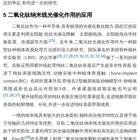
定的争议,有待进一步的研究。
5 二氧化钛纳米线光催化作用的应用
二氧化钛作为一种半导体,具有较强的光催化氧化能力,因此它的应
用主要是利用太阳能,包括光催化降解、太阳能电池、太阳能电化学转
25
[
]
换装置、传感器等方面
。近年来,二氧化钛光催化作用作为一种新
型钛种植体表面处理方法得到深入的研究。国际著名的美国骨种植科
26
27
28
29
30
31
32
33
34
[
,
,
,
,
,
,
,
,
]
学实验室（LBIS）的众学者
做了一系列的研
究。实验证明用紫外线处理纯钛二氧化钛表面后产生超亲水性表面,促
进了纯钛表面细胞活性,动物实验中种植体骨接触（bone-implant
contact,BIC）也得到显著升高,即使在2型糖尿病鼠动物模型中,种植体
周围成骨也会高出对照组3倍。作者课题组前期实验也均证明
35
36
37
[
,
,
]
,紫外辐照处理的纯钛表面生物活性显著提高,促进细胞早期在
表面的粘附增殖、分化,并进一步促进纯钛表面早期成骨。
一维的纳米线具有较大的比表面积,独特的光电学特性以及便于电
子传输的几何特征等优势。目前,二氧化钛纳米线光催化作用的应用还
处于研究阶段,主要利用它的光催化降解作用对有机和无机污染物的降
38
[
]
解。Pan等
在石墨烯上利用二氧化钛纳米颗粒在碱热条件下制备出