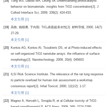
[18]
Tung
WS
,
Daoud
WA
,
Leung
SK
.Understanding photocatalytic
behavior on biomaterials: insights from TiO2 concentration[J].
J
Colloid Interface Sci
,
2009
,
339
(2): 424-433.
本文引用 [1]
[19]
高铁
,
钱朝勇
,
于向阳
. TiO
表面超亲水性[J].
材料导报
,
2000
,
14
(7):
2
27-29.
本文引用 [1]
[20]
Kontos
AG
,
Kontos
AI
,
Tsoukleris
DS
, et al.Photo-induced effects
on self-organized TiO2 nanotube arrays: the influence of surface
morphology[J].
Nanotechnology
,
2009
,
20
(4): 045603.
本文引用 [1]
[21]
ILSI Risk Science
Institute
. The relevance of the rat lung response
to particle overload for human risk assessment:a workshop
consensus report[J].
Inhal Toxicol
,
2000
,
12
(1/2): 1-17.
本文引用 [1]
[22]
Magrez
A
,
Horvath
L
,
Smajda
R
, et al.Cellular toxicity of TiO2-
based nanofilaments[J].
ACS Nano
,
2009
,
3
(8): 2274-2280.