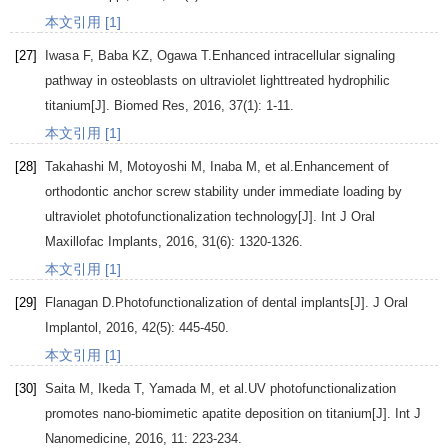
本文引用 [1]
[27]
Iwasa
F
,
Baba
KZ
,
Ogawa
T
.Enhanced intracellular signaling
pathway in osteoblasts on ultraviolet lighttreated hydrophilic
titanium[J].
Biomed Res
,
2016
,
37
(1): 1-11.
本文引用 [1]
[28]
Takahashi
M
,
Motoyoshi
M
,
Inaba
M
, et al.Enhancement of
orthodontic anchor screw stability under immediate loading by
ultraviolet photofunctionalization technology[J].
Int J Oral
Maxillofac Implants
,
2016
,
31
(6): 1320-1326.
本文引用 [1]
[29]
Flanagan
D
.Photofunctionalization of dental implants[J].
J Oral
Implantol
,
2016
,
42
(5): 445-450.
本文引用 [1]
[30]
Saita
M
,
Ikeda
T
,
Yamada
M
, et al.UV photofunctionalization
promotes nano-biomimetic apatite deposition on titanium[J].
Int J
Nanomedicine
,
2016
,
11
: 223-234.