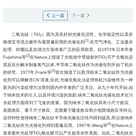
上一篇
下一篇
二氧化钛（TiO
）因为其良好的光催化活性、化学稳定性以及价
2
1
[
]
格便宜等优点被作为最普遍应用的光催化剂
,在空气净化、工业废水
处理、抑菌以及自清洁方面有着广泛的应用前景。自1972年日本学者
2
[
]
Fujishima等
在Nature上报道了光电池中受辐射的TiO
可产生氧化还
2
原反应分解水制备氢气以来,半导体二氧化钛作为光催化剂开始了初步
3
[
]
的研究。1977年,Frank等
首次报道了以悬浮粉末二氧化钛作为光催
-
化剂可以降解含CN
溶液,自此,光催化氧化法处理有机污染物作为一种
新兴的污染处理方法受到国内外学者的广泛关注。从九十年代开始,由
于纳米技术的引入,以及环境污染的加剧,纳米二氧化钛光催化技术在污
水处理方面得到了飞速的发展。因为纳米二氧化钛具有小尺寸效应、
表面效应、量子尺寸效应、宏观量子隧道效应和介电限域效应等特点,
这些特性使得纳米二氧化钛半导体光催化活性均得到提高,所以使纳米
4
[
]
二氧化钛作为光催化剂得到普遍应用。1997年,Wang等
在Nature上
发表紫外光处理TiO
氧化膜可以产生超亲水性表面。自此,二氧化钛光
2