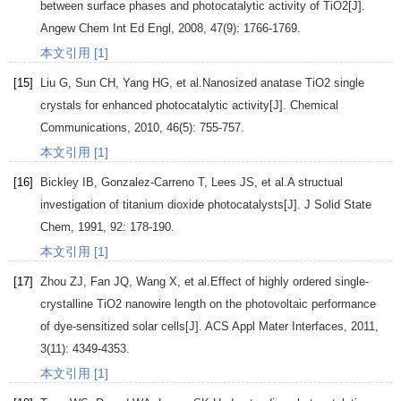
between surface phases and photocatalytic activity of TiO2[J].
Angew Chem Int Ed Engl
,
2008
,
47
(9): 1766-1769.
本文引用 [1]
[15]
Liu
G
,
Sun
CH
,
Yang
HG
, et al.Nanosized anatase TiO2 single
crystals for enhanced photocatalytic activity[J].
Chemical
Communications
,
2010
,
46
(5): 755-757.
本文引用 [1]
[16]
Bickley
IB
,
Gonzalez-Carreno
T
,
Lees
JS
, et al.A structual
investigation of titanium dioxide photocatalysts[J].
J Solid State
Chem
,
1991
,
92
: 178-190.
本文引用 [1]
[17]
Zhou
ZJ
,
Fan
JQ
,
Wang
X
, et al.Effect of highly ordered single-
crystalline TiO2 nanowire length on the photovoltaic performance
of dye-sensitized solar cells[J].
ACS Appl Mater Interfaces
,
2011
,
3
(11): 4349-4353.
本文引用 [1]