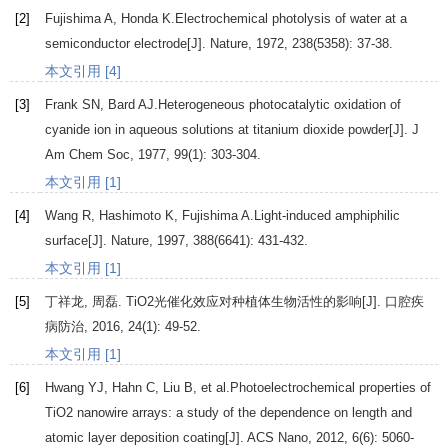
[2]
Fujishima
A
,
Honda
K
.Electrochemical photolysis of water at a
semiconductor electrode[J].
Nature
,
1972
,
238
(5358): 37-38.
本文引用 [4]
[3]
Frank
SN
,
Bard
AJ
.Heterogeneous photocatalytic oxidation of
cyanide ion in aqueous solutions at titanium dioxide powder[J].
J
Am Chem Soc
,
1977
,
99
(1): 303-304.
本文引用 [1]
[4]
Wang
R
,
Hashimoto
K
,
Fujishima
A
.Light-induced amphiphilic
surface[J].
Nature
,
1997
,
388
(6641): 431-432.
本文引用 [1]
[5]
丁祥龙
,
周磊
. TiO2光催化效应对种植体生物活性的影响[J].
口腔疾
病防治
,
2016
,
24
(1): 49-52.
本文引用 [1]
[6]
Hwang
YJ
,
Hahn
C
,
Liu
B
, et al.Photoelectrochemical properties of
TiO2 nanowire arrays: a study of the dependence on length and
atomic layer deposition coating[J].
ACS Nano
,
2012
,
6
(6): 5060-