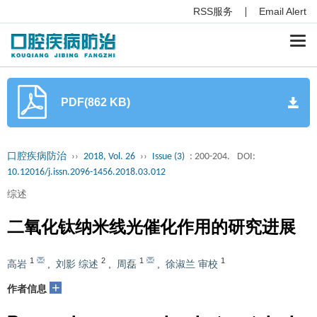
RSS服务
Email Alert
Togg
navi
PDF(862 KB)
口腔疾病防治
››
2018, Vol. 26
››
Issue (3)
: 200-204.
DOI:
10.12016/j.issn.2096-1456.2018.03.012
综述
二氧化钛纳米线光催化作用的研究进展
1
2
1
1
高岩
,
刘影 综述
,
周磊
,
徐淑兰 审校
+
作者信息