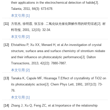
their applications in the electrochemical detection of halide[J].
Talanta
,
2011
,
84
(3): 673-678.
本文引用 [1]
[11]
方世杰
,
徐明霞
,
张玉珍
. 二氧化钛光催化降解作用的研究综述[J].
材
料导报
,
2001
,
12
(15): 32-34.
本文引用 [2]
[12]
Efstathiou
P
,
Xu
XX
,
Menard
H
, et al.An investigation of crystal
structure, surface area and surface chemistry of strontium niobate
and their influence on photocatalytic performance[J].
Dalton
Transactions
,
2013
,
42
(22): 7880-7887.
本文引用 [2]
[13]
Tanaka
K
,
Capule
MF
,
Hisanaga
T
.Effect of crystallinity of TiO2 on
its photocatalytic action[J].
Chem Phys Lett
,
1991
,
187
(1/2): 73-
76.
本文引用 [1]
[14]
Zhang
J
,
Xu
Q
,
Feng
ZC
, et al.Importance of the relationship