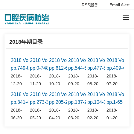
RSS服务
Email Alert
Togg
navi
2018年期目录
2018 Vol.26 No.12
2018 Vol.26 No.11
2018 Vol.26 No.10
2018 Vol.26 No.9
2018 Vol.26 No.8
2018 Vol.26
pp.749-816
pp.0-748
pp.612-680
pp.544-612
pp.477-544
pp.409-476
2018-
2018-
2018-
2018-
2018-
2018-
12-20
11-20
10-20
09-20
08-20
07-20
2018 Vol.26 No.6
2018 Vol.26 No.5
2018 Vol.26 No.4
2018 Vol.26 No.3
2018 Vol.26 No.2
2018 Vol.26
pp.341-408
pp.273-340
pp.205-272
pp.137-204
pp.104-136
pp.1-65
2018-
2018-
2018-
2018-
2018-
2018-
06-20
05-20
04-20
03-20
02-20
01-20