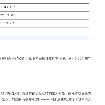
GCTGCATC
CCTCAGAT
TTCCTGCA
2
,计数资料采用
χ
检验,计量资料采用独立样本
t
检验。
P
< 0.05为差异
A159明显不同,突变株的长链状结构较为明显。由液体培养基内
匀,显示出均质的混浊悬液,而
Smurnc
则形成团块,悬浮于较为清亮