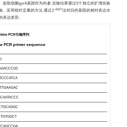
ld）值。选取细菌gyrA基因作为内参,实验结果通过3个独立的扩增实验
-ΔΔCt
因引物。采用相对定量的方法,通过2
法对目的基因的相对表达水
的表达差异。
l-time PCR引物序列
ime PCR primer sequence
′）
AGACCCGC
TCCCATCA
TTGAAGAC
CAATACCC
CTGCAGGC
CTGTGGCT
TCAGCCGA