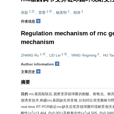
1
2
2
2
张茹
,
雷蕾
,
杨英明
,
胡涛
+
作者信息
Regulation mechanism of rnc 
mechanism
1
2
2
ZHANG Ru
,
LEI Lei
,
YANG Yingming
,
HU Ta
+
Author information
+
文章历史
摘要
目的
rnc基因敲除后,观察变异链球菌的耐酸、耐氧化、
接诱变技术,构建rnc基因缺失突变株,分别对比突变菌株
real-time RT-PCR验证rnc缺失后变异链球菌环境耐
2
2
酸性(
χ
=13.464,
P
=0.001)及耐氧化性(
χ
=4.505,
P
=0.0