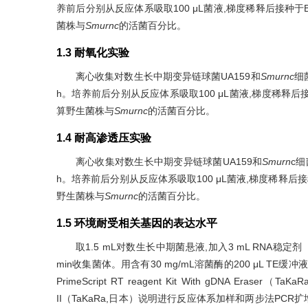
养前后分别从反应体系吸取100 μL菌液,梯度稀释后接种于BH
菌株与
Smurnc
的活菌百分比。
1.3 耐氧化实验
离心收集对数生长中期变异链球菌UA159和
Smurnc
细
h。培养前后分别从反应体系吸取100 μL菌液,梯度稀释后接种
算野生菌株与
Smurnc
的活菌百分比。
1.4 耐高渗透压实验
离心收集对数生长中期变异链球菌UA159和
Smurn
c细
h。培养前后分别从反应体系吸取100 μL菌液,梯度稀释后接种
野生菌株与
Smurnc
的活菌百分比。
1.5 环境耐受相关基因的表达水平
取1.5 mL对数生长中期菌悬液,加入3 mL RNA稳定剂（QI
min收集菌体。用含有30 mg/mL溶菌酶的200 μL TE缓冲液
PrimeScript RT reagent Kit With gDNA Era
II（TaKaRa,日本）说明进行反应体系加样和两步法PCR扩增