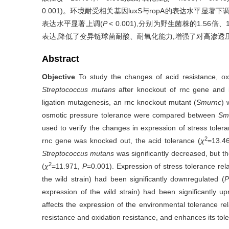
0.001)。环境耐受相关基因luxS与ropA的表达水平显著下调
表达水平显著上调(
P
< 0.001),分别为野生菌株的1.56倍、
表达,降低了变异链球菌耐酸、耐氧化能力,增强了对高渗透
Abstract
Objective
To study the changes of acid resistance, oxi
Streptococcus mutans
after knockout of rnc gene and 
ligation mutagenesis, an rnc knockout mutant (
Smurnc
) 
osmotic pressure tolerance were compared between
Sm
used to verify the changes in expression of stress tolera
2
rnc gene was knocked out, the acid tolerance (
χ
=13.4
Streptococcus mutans
was significantly decreased, but th
2
(
χ
=11.971,
P
=0.001). Expression of stress tolerance re
the wild strain) had been significantly downregulated (
P
expression of the wild strain) had been significantly up
affects the expression of the environmental tolerance r
resistance and oxidation resistance, and enhances its tol