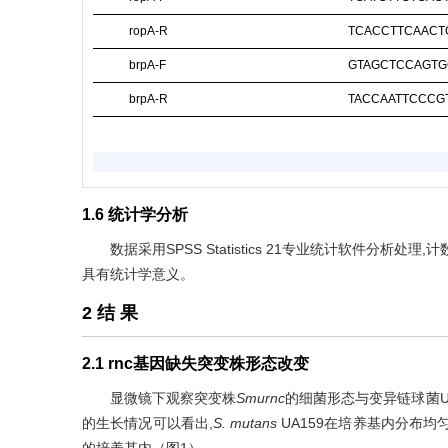
ropA-R
TCACCTTCAACT
brpA-F
GTAGCTCCAGTG
brpA-R
TACCAATTCCCG
1.6 统计学分析
数据采用SPSS Statistics 21专业统计软件分析处理
具有统计学意义。
2 结 果
2.1 rnc基因缺失突变株形态改变
显微镜下观察突变株
Smurnc
的细菌形态与变异链球菌U
的生长情况可以看出,
S. mutans
UA159在培养基内分布均