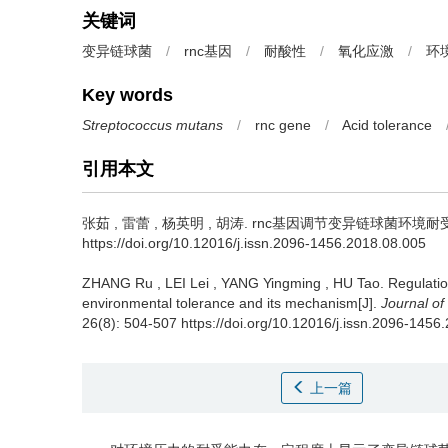
关键词
变异链球菌
/
rnc基因
/
耐酸性
/
氧化应激
/
环
Key words
Streptococcus mutans
/
rnc gene
/
Acid tolerance
引用本文
张茹
,
雷蕾
,
杨英明
,
胡涛
.
rnc基因调节变异链球菌环境耐受性及其
https://doi.org/10.12016/j.issn.2096-1456.2018.08.005
ZHANG Ru
,
LEI Lei
,
YANG Yingming
,
HU Tao
.
Regulati
environmental tolerance and its mechanism[J].
Journal of
26(8): 504-507 https://doi.org/10.12016/j.issn.2096-1456
上一篇