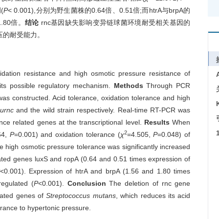
(
P
< 0.001),分别为野生菌株的0.64倍、0.51倍;而htrA与brpA的
1.80倍。
结论
rnc基因缺失影响变异链球菌环境耐受相关基因的
压的耐受能力。
dation resistance and high osmotic pressure resistance of
its possible regulatory mechanism.
Methods
Through PCR
was constructed. Acid tolerance, oxidation tolerance and high
urnc
and the wild strain respectively. Real-time RT-PCR was
nce related genes at the transcriptional level.
Results
When
2
64,
P
=0.001) and oxidation tolerance (
χ
=4.505,
P
=0.048) of
e high osmotic pressure tolerance was significantly increased
lated genes luxS and ropA (0.64 and 0.51 times expression of
<0.001). Expression of htrA and brpA (1.56 and 1.80 times
regulated (
P
<0.001).
Conclusion
The deletion of rnc gene
elated genes of
Streptococcus mutans
, which reduces its acid
erance to hypertonic pressure.