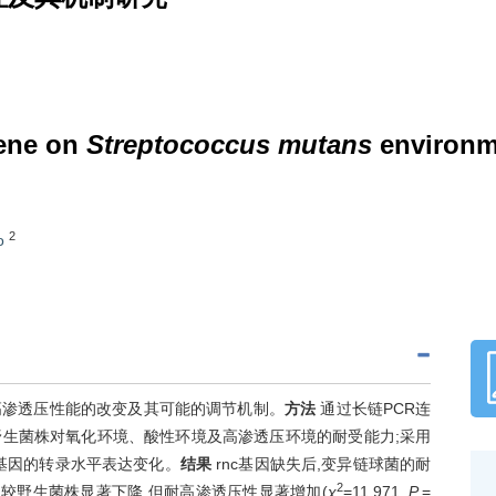
gene on
Streptococcus mutans
environm
2
o
耐高渗透压性能的改变及其可能的调节机制。
方法
通过长链PCR连
与野生菌株对氧化环境、酸性环境及高渗透压环境的耐受能力;采用
受相关基因的转录水平表达变化。
结果
rnc基因缺失后,变异链球菌的耐
2
48)较野生菌株显著下降,但耐高渗透压性显著增加(
χ
=11.971,
P
=