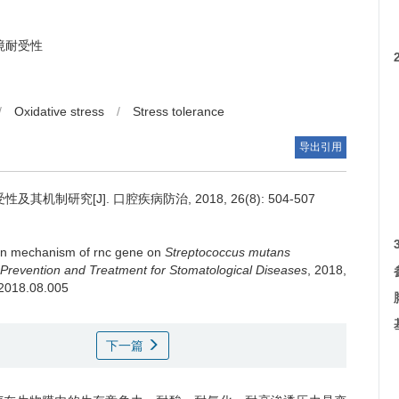
境耐受性
/
Oxidative stress
/
Stress tolerance
导出引用
机制研究[J]. 口腔疾病防治, 2018, 26(8): 504-507
on mechanism of rnc gene on
Streptococcus mutans
 Prevention and Treatment for Stomatological Diseases
, 2018,
.2018.08.005
下一篇