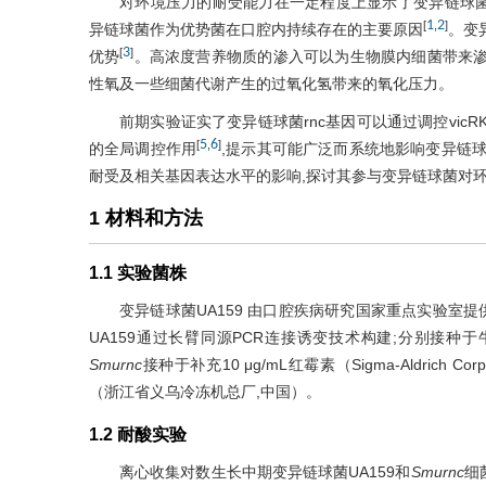
对环境压力的耐受能力在一定程度上显示了变异链球
1
2
[
,
]
异链球菌作为优势菌在口腔内持续存在的主要原因
。变
3
[
]
优势
。高浓度营养物质的渗入可以为生物膜内细菌带来
性氧及一些细菌代谢产生的过氧化氢带来的氧化压力。
前期实验证实了变异链球菌rnc基因可以通过调控vic
5
6
[
,
]
的全局调控作用
,提示其可能广泛而系统地影响变异链球
耐受及相关基因表达水平的影响,探讨其参与变异链球菌对
1 材料和方法
1.1 实验菌株
变异链球菌UA159 由口腔疾病研究国家重点实验室提供,
UA159通过长臂同源PCR连接诱变技术构建;分别接种于牛脑心浸
Smurnc
接种于补充10 μg/mL红霉素（Sigma-Aldrich
（浙江省义乌冷冻机总厂,中国）。
1.2 耐酸实验
离心收集对数生长中期变异链球菌UA159和
Smurnc
细