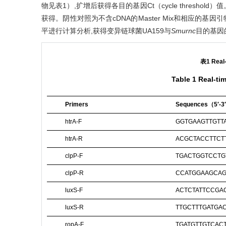
物见
表1
）,扩增后获得各目的基因Ct（cycle thresho
获得。阴性对照为不含cDNA的Master Mix和相应的基
平进行计算分析,获得变异链球菌UA159与
Smurnc
目的基因
表1 Rea
Table 1 Real-t
Primers
Sequences（5′-3
htrA-F
GGTGAAGTTGTT
htrA-R
ACGCTACCTTCT
clpP-F
TGACTGGTCCTG
clpP-R
CCATGGAAGCAG
luxS-F
ACTCTATTCCGA
luxS-R
TTGCTTTGATGA
ropA-F
TGATGTTGTCAC