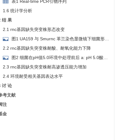
表1 Real-time PCR引物序列
1.6 统计学分析
2 结 果
2.1 rnc基因缺失突变株形态改变
图1 UA159 与 Smurnc 革兰染色显微镜下细菌形态
及液体培养的生长状态 a：UA159细菌形态(×2000);b：
2.2 rnc基因缺失突变株耐酸、耐氧化能力下降
Smurnc细菌形态(×2000);c：UA159与Smurnc液体培养的
图2 细菌在pH值5.0环境中处理前后 a: pH 5.0酸处
生长状态。
理前活菌菌落培养;b: pH 5.0酸处理后活菌菌落培养
2.3 rnc基因缺失突变株耐高渗透压能力增加
2.4 环境耐受相关基因表达水平
3 讨 论
参考文献
脚注
基金