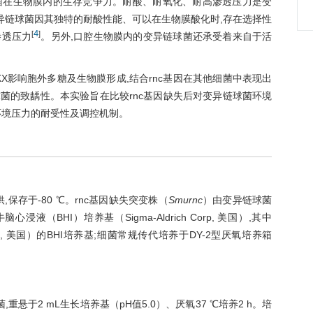
菌在生物膜内的生存竞争力。耐酸、耐氧化、耐高渗透压力是变
异链球菌因其独特的耐酸性能、可以在生物膜酸化时,存在选择性
4
[
]
渗透压力
。另外,口腔生物膜内的变异链球菌还承受着来自于活
RKX影响胞外多糖及生物膜形成,结合rnc基因在其他细菌中表现出
菌的致龋性。本实验旨在比较rnc基因缺失后对变异链球菌环境
环境压力的耐受性及调控机制。
保存于-80 ℃。rnc基因缺失突变株（
Smurnc
）由变异链球菌
液（BHI）培养基（Sigma-Aldrich Corp, 美国）,其中
 Corp, 美国）的BHI培养基;细菌常规传代培养于DY-2型厌氧培养箱
菌,重悬于2 mL生长培养基（pH值5.0）、厌氧37 ℃培养2 h。培