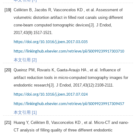
[19]
Celikten
B
,
Jacobs
R
,
Vasconcelos
KD
, et al. Assessment of
volumetric distortion artifact in filled root canals using different
cone-beam computed tomographic devices[J].
J Endod
,
2017
,
43
(9):1517-1521.
https://doi.org/10.1016/j.joen.2017.03.035
https://linkinghub.elsevier.com/retrieve/pii/S0099239917303710
本文引用 [2]
[20]
Queiroz
PM
,
Rovaris
K
,
Gaeta-Araujo
HA
, et al. Influence of
artifact reduction tools in micro-computed tomography images for
endodontic research[J].
J Endod
,
2017
,
43
(12):2108-2111.
https://doi.org/10.1016/j.joen.2017.07.024
https://linkinghub.elsevier.com/retrieve/pii/S0099239917309457
本文引用 [1]
[21]
Huang
Y
,
Celikten
B
,
Vasconcelos
KD
, et al. Micro-CT and nano-
CT analysis of filling quality of three different endodontic