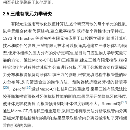
积百分比显著高于其他两组。
2.5 三维有限元力学研究
有限元法运用离散化数值计算法,逐个研究离散的每个单元的性质,
以单元组合体替代原结构,建立数字模型,获得整个弹性体力学特征。
1973 年Thresher 等首先将有限元法应用于口腔医学研究,随着计算机
技术和软件的发展,三维有限元技术可以很逼真地建立三维牙体组织模
型,使牙体组织的应力分布的分析更精准,是目前口腔生物力学研究最可
靠的方法。通过Micro-CT扫描和三维重建,建立三维有限元模型,模拟
根管治疗的过程并对其应力分布进行分析,可用于分析根管治疗器械应
力分布和根管预备对牙体组织应力的影响,根管充填过程中根管壁的应
力分布等,从而筛选合适的操作方法、预防器械折断及牙根的折裂等
25
26
[
]
[
]
。Zelic等
通过Micro-CT扫描和三维重建后,采用三维有限元法比
较开髓和根管预备对牙体抗折性能的影响,结果显示开髓降低牙体强度,
27
[
]
使牙体更容易折裂,而根管预备则对牙体强度影响不大。Romeed等
通过Micro-CT扫描和三维重建后,采用三维有限元法分析取根管内分离
器械对牙根抗折性能的影响,结果显示取根管内分离器械增加了牙根颊
舌向折裂的风险。