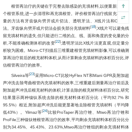
根管再治疗的关键在于完整去除感染的充填材料,以便重新进入整
个根管系统,进一步清理和再充填根管。评价根管再治疗残留充填材料
量的方法有牙齿纵向劈开或片切法、透明牙法、X线片法和CT扫描
18
[
]
法。牙齿纵向劈开或片切法会损失部分充填材料
;X线片可以避免残
留充填材料的遗失,但只能进行二维的点、线、面和角度的变化量的分
22
[
]
析,不能准确检测体积的改变
;透明牙法比X线片法更直观,但定量分
析较为困难。Micro-CT扫描后三维重建根管充填材料影像,可以准确测
算再治疗前后的根充材料体积,从而计算剩余充填材料的体积百分比,评
估根管再治疗的效率。
23
[
]
Silveira等
采用Micro-CT比较HyFlex NT和Mani GPR及附加超
声冲洗去除弯曲根管内充填材料的效率,三维重建后测量再治疗前后及
附加超声冲洗后根充材料的体积,计算去除的根充材料体积百分比,研究
结果显示两种镍钛系统去除的根充材料体积百分比（平均92.7% 和
95.5%）相近,附加超声冲洗后能更显著地去除根管充填材料（平均降
24
[
]
低43%）。Yilmaz等
比较ProTaper再治疗锉、Mtwo再治疗锉和
ProFile三种镍钛锉根管再治疗的效率,平均剩余充填材料体积百分比分
别为34.45%、45.43%、23.63%,Mtwo再治疗锉组的剩余充填材料体