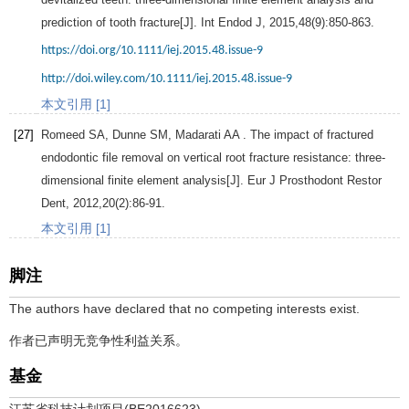
prediction of tooth fracture[J].
Int Endod J
,
2015
,
48
(9):850-863.
https://doi.org/10.1111/iej.2015.48.issue-9
http://doi.wiley.com/10.1111/iej.2015.48.issue-9
本文引用 [1]
[27]
Romeed
SA
,
Dunne
SM
,
Madarati
AA
. The impact of fractured
endodontic file removal on vertical root fracture resistance: three-
dimensional finite element analysis[J].
Eur J Prosthodont Restor
Dent
,
2012
,
20
(2):86-91.
本文引用 [1]
脚注
The authors have declared that no competing interests exist.
作者已声明无竞争性利益关系。
基金
江苏省科技计划项目(BE2016623)