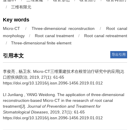
/
三维有限元
Key words
Micro-CT
/
Three-dimensional reconstruction
/
Root canal
morphology
/
Root canal treatment
/
Root canal retreatment
/
Three-dimensional finite element
导出引用
引用本文
李俊亮
,
杨卫东
.
Micro-CT三维重建技术在根管治疗研究中的应用[J].
口腔疾病防治, 2019, 27(1): 61-65
https://doi.org/10.12016/j.issn.2096-1456.2019.01.012
LI Junliang
,
YANG Weidong
.
The application of three-dimensional
reconstruction-based Micro-CT in the research of root canal
treatment[J].
Journal of Prevention and Treatment for
Stomatological Diseases
, 2019, 27(1): 61-65
https://doi.org/10.12016/j.issn.2096-1456.2019.01.012