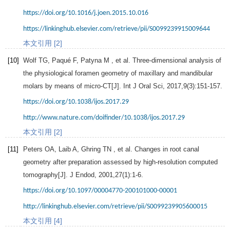
https://doi.org/10.1016/j.joen.2015.10.016
https://linkinghub.elsevier.com/retrieve/pii/S0099239915009644
本文引用 [2]
[10]
Wolf
TG
,
Paqué
F
,
Patyna
M
, et al. Three-dimensional analysis of
the physiological foramen geometry of maxillary and mandibular
molars by means of micro-CT[J].
Int J Oral Sci
,
2017
,
9
(3):151-157.
https://doi.org/10.1038/ijos.2017.29
http://www.nature.com/doifinder/10.1038/ijos.2017.29
本文引用 [2]
[11]
Peters
OA
,
Laib
A
,
Ghring
TN
, et al. Changes in root canal
geometry after preparation assessed by high-resolution computed
tomography[J].
J Endod
,
2001
,
27
(1):1-6.
https://doi.org/10.1097/00004770-200101000-00001
http://linkinghub.elsevier.com/retrieve/pii/S0099239905600015
本文引用 [4]