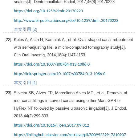
sealers[J].
Dentomaxillofac Radiol
,
2017
,
46
(8):20170223.
https://doi.org/10.1259/dmfr.20170223
http://www.birpublications.org/doi/10.1259/dmfr.20170223
本文引用 [2]
[22]
Keles
A
,
Alcin
H
,
Kamalak
A
, et al. Oval-shaped canal retreatment
with self-adjusting file: a micro-computed tomography study[J].
Clin Oral Investig
,
2014
,
18
(4):1147-1153.
https://doi.org/10.1007/s00784-013-1086-0
http://link.springer.com/10.1007/s00784-013-1086-0
本文引用 [1]
[23]
Silveira
SB
,
Alves
FR
,
Marceliano-Alves
MF
, et al. Removal of
root canal fillings in curved canals using either Mani GPR or
HyFlex NT followed by passive ultrasonic irrigation[J].
J Endod
,
2018
,
44
(2):299-303.
https://doi.org/10.1016/j.joen.2017.09.012
https://linkinghub.elsevier.com/retrieve/pii/S0099239917310907