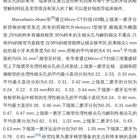
根尖孔的距离等。临床医生通过这些研究结果对每个牙位的牙齿的根
管解剖特征及变异情况有深入的了解,可以更好地指导临床操作。
9
[
]
Marceliano-Alves等
通过Micro-CT扫描169颗上颌第一磨牙分
析腭根的根管形态,所有的腭根均为Vertucci Ⅰ型根管,横截面为椭圆
形,25%的样本有侧枝根管,95%样本的主根尖孔与解剖根尖不重合,只
有8%的根管为直根管,仅38%的根管能辨认根尖狭窄区,距离根尖1 mm
3
处的最小牙本质厚度为0.82 mm,腭根的平均体积为6.91 mm
,平均表
2
面积为55.31 mm
,根管呈杆状。有学者通过Micro-CT扫描三维重建研
究上下颌磨牙生理性根尖孔的几何形状,上颌第一磨牙近颊、远颊和腭
侧根管的生理性根尖孔的平均最小直径分别为0.22、0.33、0.33 mm,
平均最大直径分别为0.33、0.31、0.42 mm,上颌第二磨牙的分别为
0.24、0.22、0.33 mm和0.41、0.33、0.44 mm;下颌第一磨牙近中所
有根管和远中根管的生理性根尖孔的平均最小直径为0.24、0.30 mm,
平均最大直径0.39、0.46 mm,下颌第二磨牙分别为0.25、0.31 mm和
0.47、0.47 mm;上颌第一磨牙三根管生理性根尖孔与解剖性根尖孔的
平均距离分别为0.82、0.81、1.02 mm,上颌第二磨牙0.54、0.43、
0.63 mm,下颌第一磨牙近远中分别为0.95、1.05 mm,下颌第二磨牙为
10
[
]
0.78、0.81 mm
;研究结果为磨牙根管预备的支点和终末锉的选择