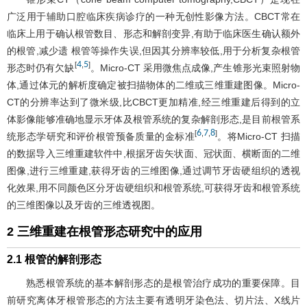
广泛用于辅助口腔临床疾病诊疗的一种无创性影像方法。CBCT常在
临床上用于确认根管数目、形态和解剖变异,有助于临床医生确认额外
的根管,减少遗 根管等操作失误,但因其分辨率较低,用于分析复杂根管
4
5
[
,
]
形态时仍有欠缺
。Micro-CT 采用微焦点成像,产生锥形光束照射物
体,通过体元的解析度确定被扫描物体的二维或三维重建图像。Micro-
CT的分辨率达到了微米级,比CBCT更加精准,经三维重建后得到的立
体影像能够准确地显示牙体及根管系统的复杂解剖形态,是目前根管系
6
7
8
[
,
,
]
统形态学研究和评价根管预备质量的金标准
。将Micro-CT 扫描
的数据导入三维重建软件中,根据牙齿矢状面、冠状面、横断面的二维
图像,进行三维重建,获得牙齿的三维图像,通过调节牙齿硬组织的透视
化效果,用不同颜色区分牙齿硬组织和根管系统,可获得牙齿和根管系统
的三维图像以及牙齿的三维透视图。
2 三维重建在根管形态研究中的应用
2.1 根管的解剖形态
熟悉根管系统的基本解剖形态的是根管治疗成功的重要保障。目
前研究离体牙根管形态的方法主要有透明牙染色法、切片法、X线片