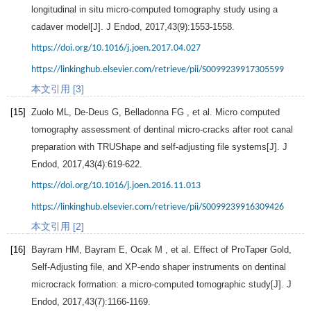
longitudinal in situ micro-computed tomography study using a
cadaver model[J].
J Endod
,
2017
,
43
(9):1553-1558.
https://doi.org/10.1016/j.joen.2017.04.027
https://linkinghub.elsevier.com/retrieve/pii/S0099239917305599
本文引用 [3]
[15]
Zuolo
ML
,
De-Deus
G
,
Belladonna
FG
, et al. Micro computed
tomography assessment of dentinal micro-cracks after root canal
preparation with TRUShape and self-adjusting file systems[J].
J
Endod
,
2017
,
43
(4):619-622.
https://doi.org/10.1016/j.joen.2016.11.013
https://linkinghub.elsevier.com/retrieve/pii/S0099239916309426
本文引用 [2]
[16]
Bayram
HM
,
Bayram
E
,
Ocak
M
, et al. Effect of ProTaper Gold,
Self-Adjusting file, and XP-endo shaper instruments on dentinal
microcrack formation: a micro-computed tomographic study[J].
J
Endod
,
2017
,
43
(7):1166-1169.