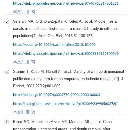
https://linkinghub.elsevier.com/retrieve/pii/S0940960217301231
本文引用 [8]
[5]
Versiani
MA
,
Ordinola-Zapata
R
,
Keleş
A
, et al. Middle mesial
canals in mandibular first molars: a micro-CT study in different
populations[J].
Arch Oral Biol
,
2016
,
61
:130-137.
https://doi.org/10.1016/j.archoralbio.2015.10.020
https://linkinghub.elsevier.com/retrieve/pii/S0003996915300686
本文引用 [5]
[6]
Stamm
T
,
Kaup
M
,
Hohoff
A
, et al. Validity of a three-dimensional
public-domain system for contemporary endodontic research[J].
J
Endod
,
2003
,
29
(12):801-805.
https://doi.org/10.1097/00004770-200312000-00004
http://linkinghub.elsevier.com/retrieve/pii/S0099239905603780
本文引用 [2]
[7]
Brasil
SC
,
Marceliano-Alves
MF
,
Marques
ML
, et al. Canal
transportation, unprepared areas, and dentin removal after