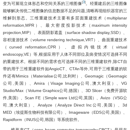
3
[
]
变为可展现立体形态和空间关系的三维图像
。经重建后的三维图像
能够解决传统二维图像的信息数据不足的问题,清晰再现组织器官的三
维解剖形态。三维重建技术主要有多层面重建技术（multiplanar
reformation,MPR）、最大密度投影技术（maximum intensity
projection,MIP）、表面阴影遮盖（surface shadow display,SSD）、
容积漫游技术（volume rendering technique,VRT）、曲面重建技术
（curved reformation,CPR）、虚拟内镜技术（virtual
endoscopy,VE）等,根据应用于人体不同部位及病变情况可选择不同
的重建技术。根据不同的需求也可选择不同的三维重建软件,除CT自
带的用于三维重建软件如AngioCT、CTAn等外,可用于三维重建的软
件还有Mimics（Materialise公司,比利时）、Geomagic（Geomagic
公司,美国）、Amira（Visage Imaging公司,澳大利亚）、VG
Studio/Max（Volume Graphics公司,德国）、3D Slicer（免费开源软
件,美国）、Scan FE（Simple ware Ltd公司,英国）、Avizo（VSG公
司,澳大利亚）、Analyze（Analyze Direct Inc公司,美国）、3d
MED（埃提斯生物科技有限公司）、Imageware（EDS公司,美国）、
Rapidform（INUS公司,韩国）等系统软件。
锥形束CT（cone beam computer tomography,CBCT）是现在