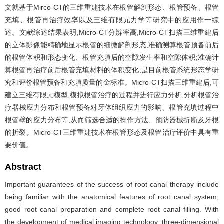
文就基于Mirco-CT的三维重建技术在根管解剖形态、根管预备、根管
充填、根管再治疗效率以及三维有限元力学等研究中的应用作一综
述。文献综述结果表明,Micro-CT分辨率高,Micro-CT扫描三维重建后
的立体影像能精确地显示根管的细微解剖形态;准确测算根管预备前后
的根管体积和形态变化、根管充填后的空隙发生率和空隙体积;准确计
算根管再治疗前后根管充填材料的体积变化,是目前根管系统形态学研
究和评价根管预备和充填质量的金标准。Micro-CT扫描三维重建后,可
建立三维有限元模型,模拟根管治疗的过程并进行应力分析,分析根管治
疗器械应力分布和根管预备对牙体组织应力的影响、根管充填过程中
根管壁的应力分布等,从而筛选合适的操作方法、预防器械折断及牙根
的折裂。Micro-CT三维重建技术在根管形态及根管治疗评价中具有重
要价值。
Abstract
Important guarantees of the success of root canal therapy include
being familiar with the anatomical features of root canal system,
good root canal preparation and complete root canal filling. With
the development of medical imaging technology, three-dimensional