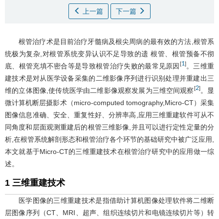
上一篇
下一篇
根管治疗术是目前治疗牙髓病及根尖周病的最有效的方法,根管系
统极为复杂,对根管系统变异认识不足导致的遗 根管、根管预备不彻
1
[
]
底、根管充填不密合等是导致根管治疗失败的最常见原因
。三维重
建技术是对从医学设备采集的二维影像序列进行识别处理并重建出三
2
[
]
维的立体图像,使传统医学由二维影像观察发展为三维空间观察
。显
微计算机断层摄影术（micro-computed tomography,Micro-CT）采集
图像信息准确、安全、重复性好、分辨率高,应用三维重建软件可从不
同角度和层面观测重建后的根管三维影像,并且可以进行定性定量的分
析,在根管系统解剖形态和根管治疗各个环节的基础研究中被广泛应用,
本文就基于Micro-CT的三维重建技术在根管治疗研究中的应用做一综
述。
1 三维重建技术
医学图像的三维重建技术是指借助计算机图像处理软件将二维断
层图像序列（CT、MRI、超声、组织连续切片和电镜连续切片等）转