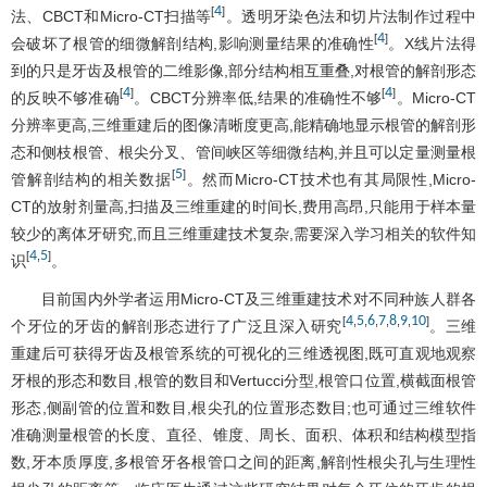
4
[
]
法、CBCT和Micro-CT扫描等
。透明牙染色法和切片法制作过程中
4
[
]
会破坏了根管的细微解剖结构,影响测量结果的准确性
。X线片法得
到的只是牙齿及根管的二维影像,部分结构相互重叠,对根管的解剖形态
4
4
[
]
[
]
的反映不够准确
。CBCT分辨率低,结果的准确性不够
。Micro-CT
分辨率更高,三维重建后的图像清晰度更高,能精确地显示根管的解剖形
态和侧枝根管、根尖分叉、管间峡区等细微结构,并且可以定量测量根
5
[
]
管解剖结构的相关数据
。然而Micro-CT技术也有其局限性,Micro-
CT的放射剂量高,扫描及三维重建的时间长,费用高昂,只能用于样本量
较少的离体牙研究,而且三维重建技术复杂,需要深入学习相关的软件知
4
5
[
,
]
识
。
目前国内外学者运用Micro-CT及三维重建技术对不同种族人群各
4
5
6
7
8
9
10
[
,
,
,
,
,
,
]
个牙位的牙齿的解剖形态进行了广泛且深入研究
。三维
重建后可获得牙齿及根管系统的可视化的三维透视图,既可直观地观察
牙根的形态和数目,根管的数目和Vertucci分型,根管口位置,横截面根管
形态,侧副管的位置和数目,根尖孔的位置形态数目;也可通过三维软件
准确测量根管的长度、直径、锥度、周长、面积、体积和结构模型指
数,牙本质厚度,多根管牙各根管口之间的距离,解剖性根尖孔与生理性