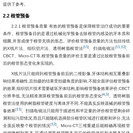
提供了参考。
2.2 根管预备
2.2.1 根管预备质量 有效的根管预备是保障根管治疗成功的重要
条件。根管预备目的是通过机械化学预备去除根管内感染的牙本质和
细菌,并形成便于根管充填的形态。评价根管预备质量的方法包括传统
11
11
12
[
]
[
,
]
的X线片法、组织切片法、透明树脂根管法
、扫描电镜法
、
CBCT、Micro-CT等,根管预备质量的评价主要是通过比较根管预备前
后的根管形态变化来实现的。
X线片法只能得到根管预备前后的二维影像,牙体结构相互重叠影
响结果准确性,且拍摄的结果受拍摄角度的影响,不能全面评估根管预备
的效果;组织切片技术需要破坏牙体结构,影响根管预备效果评价;CBCT
4
5
[
,
]
分辨率低,无法精准测算根管预备前后的根管形态变化
。透明树脂
根管法使用的树脂根管硬度与离体牙不同,不能真实反映器械的根管预
11
[
]
备效果
。扫描电镜法只能用于描述性和半定量的评价根管壁剩余碎
屑和玷污层情况,而且只能随机选择部分根管区域进行观察和评分,无法
12
[
]
全面反映整个根管的情况
。Micro-CT三维重建后能精确再现根管
的细微解剖形态,可通过测算根管预备前后的根管体积和未预备区体