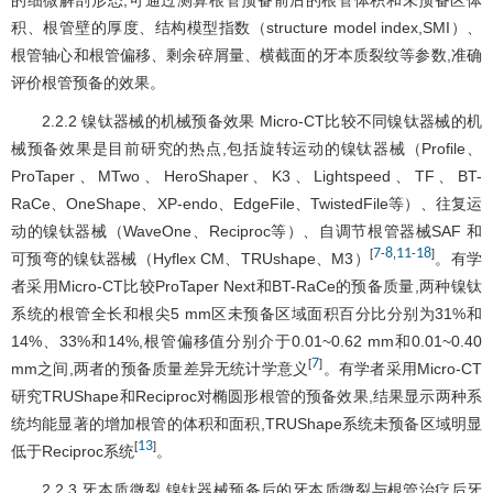
积、根管壁的厚度、结构模型指数（structure model index,SMI）、
根管轴心和根管偏移、剩余碎屑量、横截面的牙本质裂纹等参数,准确
评价根管预备的效果。
2.2.2 镍钛器械的机械预备效果 Micro-CT比较不同镍钛器械的机
械预备效果是目前研究的热点,包括旋转运动的镍钛器械（Profile、
ProTaper、MTwo、HeroShaper、K3、Lightspeed、TF、BT-
RaCe、OneShape、XP-endo、EdgeFile、TwistedFile等）、往复运
动的镍钛器械（WaveOne、Reciproc等）、自调节根管器械SAF 和
7
8
11
18
[
-
,
-
]
可预弯的镍钛器械（Hyflex CM、TRUshape、M3）
。有学
者采用Micro-CT比较ProTaper Next和BT-RaCe的预备质量,两种镍钛
系统的根管全长和根尖5 mm区未预备区域面积百分比分别为31%和
14%、33%和14%,根管偏移值分别介于0.01~0.62 mm和0.01~0.40
7
[
]
mm之间,两者的预备质量差异无统计学意义
。有学者采用Micro-CT
研究TRUShape和Reciproc对椭圆形根管的预备效果,结果显示两种系
统均能显著的增加根管的体积和面积,TRUShape系统未预备区域明显
13
[
]
低于Reciproc系统
。
2.2.3 牙本质微裂 镍钛器械预备后的牙本质微裂与根管治疗后牙