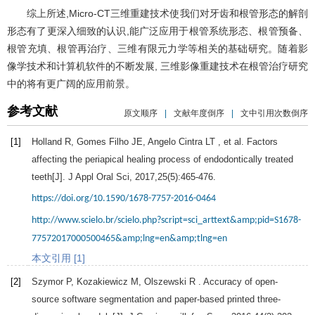
综上所述,Micro-CT三维重建技术使我们对牙齿和根管形态的解剖
形态有了更深入细致的认识,能广泛应用于根管系统形态、根管预备、
根管充填、根管再治疗、三维有限元力学等相关的基础研究。随着影
像学技术和计算机软件的不断发展, 三维影像重建技术在根管治疗研究
中的将有更广阔的应用前景。
参考文献
原文顺序
|
文献年度倒序
|
文中引用次数倒序
[1]
Holland
R
,
Gomes Filho
JE
,
Angelo Cintra
LT
, et al. Factors
affecting the periapical healing process of endodontically treated
teeth[J].
J Appl Oral Sci
,
2017
,
25
(5):465-476.
https://doi.org/10.1590/1678-7757-2016-0464
http://www.scielo.br/scielo.php?script=sci_arttext&amp;pid=S1678-
77572017000500465&amp;lng=en&amp;tlng=en
本文引用 [1]
[2]
Szymor
P
,
Kozakiewicz
M
,
Olszewski
R
. Accuracy of open-
source software segmentation and paper-based printed three-