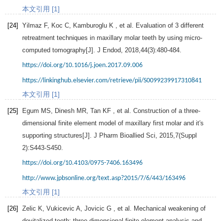
本文引用 [1]
[24]
Yilmaz
F
,
Koc
C
,
Kamburoglu
K
, et al. Evaluation of 3 different
retreatment techniques in maxillary molar teeth by using micro-
computed tomography[J].
J Endod
,
2018
,
44
(3):480-484.
https://doi.org/10.1016/j.joen.2017.09.006
https://linkinghub.elsevier.com/retrieve/pii/S0099239917310841
本文引用 [1]
[25]
Egum
MS
,
Dinesh
MR
,
Tan
KF
, et al. Construction of a three-
dimensional finite element model of maxillary first molar and it′s
supporting structures[J].
J Pharm Bioallied Sci
,
2015
,
7
(Suppl
2):S443-S450.
https://doi.org/10.4103/0975-7406.163496
http://www.jpbsonline.org/text.asp?2015/7/6/443/163496
本文引用 [1]
[26]
Zelic
K
,
Vukicevic
A
,
Jovicic
G
, et al. Mechanical weakening of
devitalized teeth: three-dimensional finite element analysis and