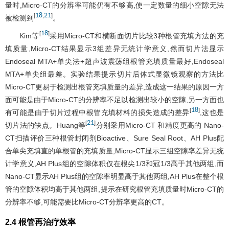
量时,Micro-CT的分辨率可能仍有不够高,使一定数量的细小空隙无法
18
21
[
,
]
被检测到
。
18
[
]
Kim等
采用Micro-CT和横断面切片比较3种根管充填方法的充
填质量,Micro-CT结果显示3组差异无统计学意义,然而切片法显示
Endoseal MTA+单尖法+超声波震荡组根管充填质量最好,Endoseal
MTA+单尖组最差。实验结果提示切片后体式显微镜观察的方法比
Micro-CT更易于检测出根管充填质量的差异,造成这一结果的原因一方
面可能是由于Micro-CT的分辨率不足以检测出较小的空隙,另一方面也
18
[
]
有可能是由于切片过程中根管充填材料的损失造成的差异
,这也是
21
[
]
切片法的缺点。Huang等
分别采用Micro-CT 和精度更高的 Nano-
CT扫描评价三种根管封闭剂Bioactive、Sure Seal Root、AH Plus配
合单尖充填直的单根管的充填质量,Micro-CT显示三组空隙率差异无统
计学意义,AH Plus组的空隙体积仅在根尖1/3和冠1/3高于其他两组,而
Nano-CT显示AH Plus组的空隙率明显高于其他两组,AH Plus在整个根
管的空隙体积均高于其他两组,提示在研究根管充填质量时Micro-CT的
分辨率不够,可能需要比Micro-CT分辨率更高的CT。
2.4 根管再治疗效率