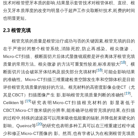
技术对根管壁牙本质的影响,结果显示套管技术对根管体积、直径、根
分叉牙本质厚度的改变均明显小于超声工作尖取断针技术,耗费的时间
也明显更短。
2.3 根管充填
根管充填的质量是根管治疗成功与否的关键因素,根管充填的目的
在于严密封闭整个根管系统,消除死腔,防止再感染。根尖微渗 、
Micro-CT扫描、横断面切片后体式显微镜观察是评价离体牙根管充填
18
[
]
质量的常用方法。根尖微渗 的方法可重复性较差,标准差较大
。横
18
[
]
断面切片法会破坏牙体结构及损失部分充填材料
,可能会影响结果
的准确性。Micro-CT扫描三维重建检查空隙发生率和空隙体积是目前
评价根管充填质量的较好的方法。根充材料的高密度影像会使CT（尤
19
[
]
其是CBCT）扫描图像产生 影,影响根管充填质量判断的准确性
。
19
[
]
Celikten等
研究表明Micro-CT扫描根充材料的 影显著低于
CBCT,Micro-CT微米级的分辨率,能准确评估根管充填的结果,在扫描
的过程中,特殊的滤波器可以用来吸收低能量的辐射,并降低射束硬化的
20
[
]
影响。Queiroz等
的研究也表明多种工具可以在三维重建过程中减
少和修正Micro-CT图像的 影。然而,也有学者认为在检测根管充填质