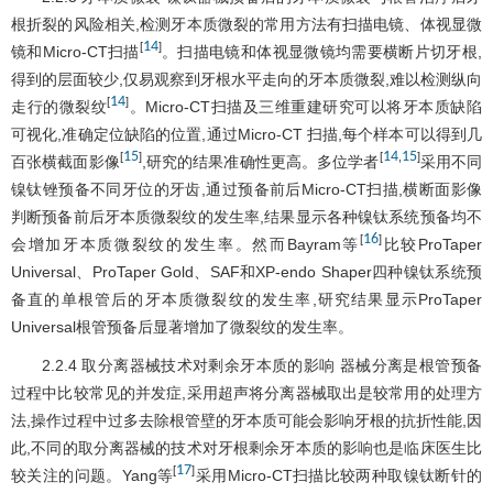
根折裂的风险相关,检测牙本质微裂的常用方法有扫描电镜、体视显微
14
[
]
镜和Micro-CT扫描
。扫描电镜和体视显微镜均需要横断片切牙根,
得到的层面较少,仅易观察到牙根水平走向的牙本质微裂,难以检测纵向
14
[
]
走行的微裂纹
。Micro-CT扫描及三维重建研究可以将牙本质缺陷
可视化,准确定位缺陷的位置,通过Micro-CT 扫描,每个样本可以得到几
15
14
15
[
]
[
,
]
百张横截面影像
,研究的结果准确性更高。多位学者
采用不同
镍钛锉预备不同牙位的牙齿,通过预备前后Micro-CT扫描,横断面影像
判断预备前后牙本质微裂纹的发生率,结果显示各种镍钛系统预备均不
16
[
]
会增加牙本质微裂纹的发生率。然而Bayram等
比较ProTaper
Universal、ProTaper Gold、SAF和XP-endo Shaper四种镍钛系统预
备直的单根管后的牙本质微裂纹的发生率,研究结果显示ProTaper
Universal根管预备后显著增加了微裂纹的发生率。
2.2.4 取分离器械技术对剩余牙本质的影响 器械分离是根管预备
过程中比较常见的并发症,采用超声将分离器械取出是较常用的处理方
法,操作过程中过多去除根管壁的牙本质可能会影响牙根的抗折性能,因
此,不同的取分离器械的技术对牙根剩余牙本质的影响也是临床医生比
17
[
]
较关注的问题。Yang等
采用Micro-CT扫描比较两种取镍钛断针的