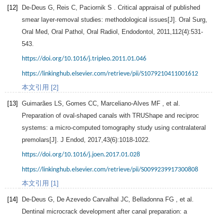
[12]
De-Deus
G
,
Reis
C
,
Paciornik
S
. Critical appraisal of published
smear layer-removal studies: methodological issues[J].
Oral Surg,
Oral Med, Oral Pathol, Oral Radiol, Endodontol
,
2011
,
112
(4):531-
543.
https://doi.org/10.1016/j.tripleo.2011.01.046
https://linkinghub.elsevier.com/retrieve/pii/S1079210411001612
本文引用 [2]
[13]
Guimarães
LS
,
Gomes
CC
,
Marceliano-Alves
MF
, et al.
Preparation of oval-shaped canals with TRUShape and reciproc
systems: a micro-computed tomography study using contralateral
premolars[J].
J Endod
,
2017
,
43
(6):1018-1022.
https://doi.org/10.1016/j.joen.2017.01.028
https://linkinghub.elsevier.com/retrieve/pii/S0099239917300808
本文引用 [1]
[14]
De-Deus
G
,
De Azevedo Carvalhal
JC
,
Belladonna
FG
, et al.
Dentinal microcrack development after canal preparation: a