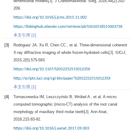
dimensional models[J].
J Craniomaxillofac Surg
,
2016
,
44
(2):202-
209.
https://doi.org/10.1016/j.jcms.2015.11.002
https://linkinghub.elsevier.com/retrieve/pii/S101051821500373X
本文引用 [1]
[3]
Rodriguez
JA
,
Xu
R
,
Chen
CC
, et al. Three-dimensional coherent
X-ray diffractive imaging of whole frozen-hydrated cells[J].
IUCrJ
,
2015
,
2
(5):575-583.
https://doi.org/10.1107/S205225251501235X
http://scripts.iucr.org/cgi-bin/paper?S205225251501235X
本文引用 [1]
[4]
Tomaszewska
IM
,
Leszczyński
B
,
Wróbel
A
, et al. A micro-
computed tomographic (micro-CT) analysis of the root canal
morphology of maxillary third molar teeth[J].
Ann Anat
,
2018
,
215
:83-92.
https://doi.org/10.1016/j.aanat.2017.09.003