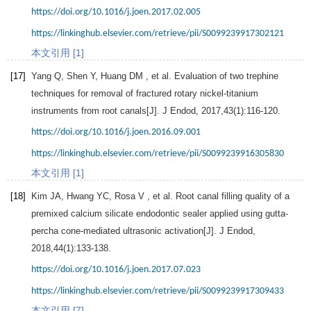
https://doi.org/10.1016/j.joen.2017.02.005
https://linkinghub.elsevier.com/retrieve/pii/S0099239917302121
本文引用 [1]
[17]
Yang
Q
,
Shen
Y
,
Huang
DM
, et al. Evaluation of two trephine
techniques for removal of fractured rotary nickel-titanium
instruments from root canals[J].
J Endod
,
2017
,
43
(1):116-120.
https://doi.org/10.1016/j.joen.2016.09.001
https://linkinghub.elsevier.com/retrieve/pii/S0099239916305830
本文引用 [1]
[18]
Kim
JA
,
Hwang
YC
,
Rosa
V
, et al. Root canal filling quality of a
premixed calcium silicate endodontic sealer applied using gutta-
percha cone-mediated ultrasonic activation[J].
J Endod
,
2018
,
44
(1):133-138.
https://doi.org/10.1016/j.joen.2017.07.023
https://linkinghub.elsevier.com/retrieve/pii/S0099239917309433
本文引用 [7]