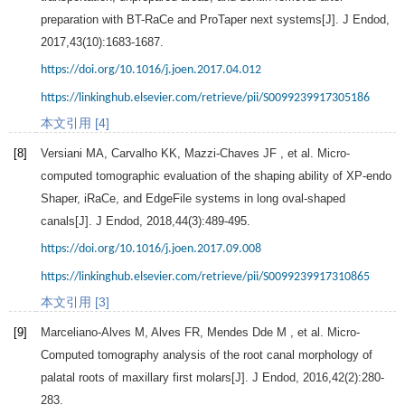
preparation with BT-RaCe and ProTaper next systems[J].
J Endod
,
2017
,
43
(10):1683-1687.
https://doi.org/10.1016/j.joen.2017.04.012
https://linkinghub.elsevier.com/retrieve/pii/S0099239917305186
本文引用 [4]
[8]
Versiani
MA
,
Carvalho
KK
,
Mazzi-Chaves
JF
, et al. Micro-
computed tomographic evaluation of the shaping ability of XP-endo
Shaper, iRaCe, and EdgeFile systems in long oval-shaped
canals[J].
J Endod
,
2018
,
44
(3):489-495.
https://doi.org/10.1016/j.joen.2017.09.008
https://linkinghub.elsevier.com/retrieve/pii/S0099239917310865
本文引用 [3]
[9]
Marceliano-Alves
M
,
Alves
FR
,
Mendes Dde
M
, et al. Micro-
Computed tomography analysis of the root canal morphology of
palatal roots of maxillary first molars[J].
J Endod
,
2016
,
42
(2):280-
283.