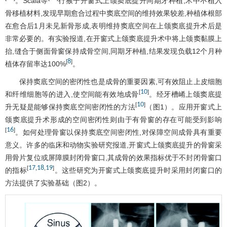
。Scala等
行猴子开窗式上颌窦底提升同期牙种植,术中不植入
骨移植材料,发现早期愈合过程中窦底空间的维持效果较差,种植体根部
在愈合后1月未见新骨形成,表明维持窦底空间在上颌窦底提升术后是
非常必要的。有实验报道,在开窗式上颌窦底提升术中将上颌窦黏膜上
抬,缝合于侧面骨窗保持成骨空间,同期牙种植,结果发现负载12个月种
8
[
]
植体存留率达100%
。
保持窦底空间的密闭性也是成骨的重要因素,可有效阻止上皮细胞
10
[
]
和纤维细胞等的进入,使空间能有效地成骨
。经牙槽崤上颌窦底提
10
[
]
升无疑是能够保持窦底空间密闭性的方法
（
图1
）。应用开窗式上
颌窦底提升术形成的空间密闭性则由于有骨窗的存在可能受到影响
16
[
]
。如何处理骨窗以保持窦底空间密闭性,对保障空间成骨具有重要
意义。许多的临床和动物实验研究报道,开窗式上颌窦底提升的骨窗采
用骨片复位或屏障膜封闭骨窗口,其成骨的效果指标优于不封闭骨窗口
17
18
19
[
,
,
]
的指标
。这些研究为开窗式上颌窦底提升时采用封闭窗口的
方法提供了实验基础（
图2
）。