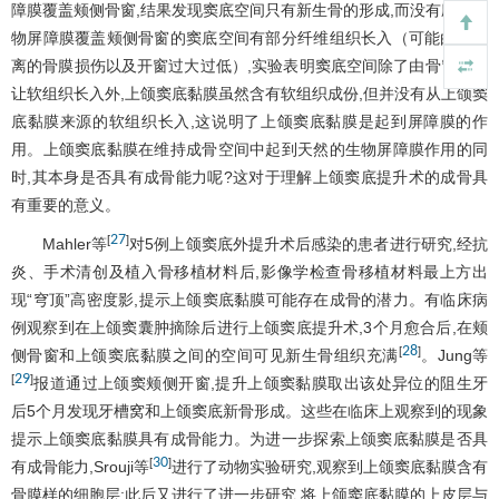
障膜覆盖颊侧骨窗,结果发现窦底空间只有新生骨的形成,而没有应用生
物屏障膜覆盖颊侧骨窗的窦底空间有部分纤维组织长入（可能由于剥
离的骨膜损伤以及开窗过大过低）,实验表明窦底空间除了由骨窗口可
让软组织长入外,上颌窦底黏膜虽然含有软组织成份,但并没有从上颌窦
底黏膜来源的软组织长入,这说明了上颌窦底黏膜是起到屏障膜的作
用。上颌窦底黏膜在维持成骨空间中起到天然的生物屏障膜作用的同
时,其本身是否具有成骨能力呢?这对于理解上颌窦底提升术的成骨具
有重要的意义。
27
[
]
Mahler等
对5例上颌窦底外提升术后感染的患者进行研究,经抗
炎、手术清创及植入骨移植材料后,影像学检查骨移植材料最上方出
现“穹顶”高密度影,提示上颌窦底黏膜可能存在成骨的潜力。有临床病
例观察到在上颌窦囊肿摘除后进行上颌窦底提升术,3个月愈合后,在颊
28
[
]
侧骨窗和上颌窦底黏膜之间的空间可见新生骨组织充满
。Jung等
29
[
]
报道通过上颌窦颊侧开窗,提升上颌窦黏膜取出该处异位的阻生牙
后5个月发现牙槽窝和上颌窦底新骨形成。这些在临床上观察到的现象
提示上颌窦底黏膜具有成骨能力。为进一步探索上颌窦底黏膜是否具
30
[
]
有成骨能力,Srouji等
进行了动物实验研究,观察到上颌窦底黏膜含有
骨膜样的细胞层;此后又进行了进一步研究,将上颌窦底黏膜的上皮层与