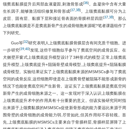
36
[
]
颌窦底黏膜提升后局部血液凝固,刺激骨形成
。血凝块中含有大量
37
38
[
,
]
生长因子,能够激活组织修复和骨形成
。上颌窦底黏膜可分为上
37
38
[
,
]
皮层、固有层、黏膜下层和接近骨表面的骨膜样层四层
。那么
上颌窦底黏膜是不是窦底新骨产生的成骨细胞来源呢?笔者课题组作了
下列研究。
32
[
]
Guo等
研究表明人上颌窦底黏膜骨膜层含有间充质干细胞。进
39
40
[
,
]
一步研究
发现,这些干细胞似乎参与了窦底空间的成骨反应。在
犬侧壁开窗式上颌窦底提升模型设计了3种形式的模型:正常上颌窦底
提升模型,上颌窦底提升+阻隔骨壁成骨模型,上颌窦底提升+阻隔黏膜
成骨模型。实验结果证实了上颌窦底黏膜来源的MSMSCs参与了窦底
空间的成骨反应,这些细胞即使是在上颌窦骨壁被阻隔不能形成新骨的
情况下也能使窦底空间产生新骨。这证实了上颌窦底黏膜是窦底空间
新骨产生的成骨细胞来源之一。这一发现对于深入认识上颌窦黏膜在
上颌窦底提升术中的作用具有十分重要的意义。但该实验研究同时指
出来源于上颌窦黏膜的MSMSCs促使新骨形成的能力要远比来源于周
围骨壁的成骨细胞的成骨能力弱,尽管如此,但其作用却不容轻视。首
先,上颌窦底黏膜的MSMSCs主要来自于骨膜样层,骨膜样层屏障了上