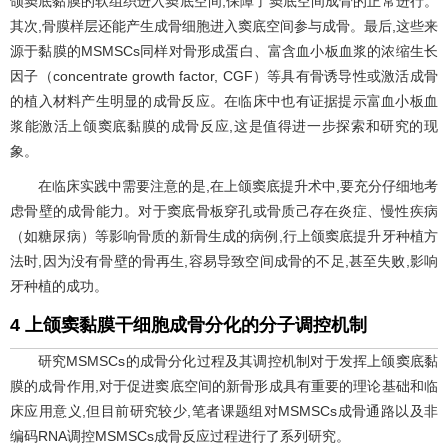
颌窦底黏膜的软组织进入窦底空间,保障了窦底空间成骨的正常进行。
其次,骨膜样层还能产生成骨细胞进入窦底空间参与成骨。最后,这些来
源于黏膜的MSMSCs同样对骨形成蛋白、富含血小板血浆的浓缩生长
因子（concentrate growth factor, CGF）等具有骨诱导性或激活成骨
的植入材料产生明显的成骨反应。在临床中也有证据提示富血小板血
浆能激活上颌窦底黏膜的成骨反应,这是值得进一步探索和研究的现
象。
在临床实践中需要注意的是,在上颌窦底提升术中,要充分仔细地考
虑骨壁的成骨能力。对于窦底骨板穿孔或骨质己存在炎症、慢性疾病
（如糖尿病）等影响骨质的新骨生成的病例,行上颌窦底提升牙种植方
法时,因为没有骨壁的骨再生,容易导致空间成骨的不足,甚至失败,影响
牙种植的成功。
4 上颌窦黏膜干细胞成骨分化的分子调控机制
研究MSMSCs的成骨分化过程及其调控机制对于发挥上颌窦底黏
膜的成骨作用,对于促进窦底空间的新骨形成具有重要的理论基础和临
床应用意义,但目前研究较少,笔者课题组对MSMSCs成骨通路以及非
编码RNA调控MSMSCs成骨反应过程进行了系列研究。