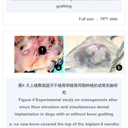
grafting
Full size
|
PPT slide
图4 犬上颌窦底提升不植骨和植骨同期种植的成骨实验研
究
Figure 4 Experimental study on osteogenesis after
sinus floor elevation and simultaneous dental
implantation in dogs with or without bone grafting
a: no new bone covered the top of the implant 6 months