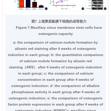
图7 上颌窦底黏膜干细胞的成骨能力
Figure 7 Maxillary sinus membrane stem cells have
osteogenic capacity
a: the comparison of calcium nodule formation by
alizarin red staining after 4 weeks of osteogenic
induction in each group; b: the quantitative comparison
of calcium nodule formation by alizarin red
staining（ARS） after 4 weeks of osteogenic induction
in each group; c: the comparison of calcium
concentration in each group after 4 weeks of
osteogenic induction; d: the comparison of alkaline
phosphatase activity in each group after 4 weeks of
osteogenic induction; e: the comparison of osteogenic
factor protein expression in each group after 4 weeks of
osteogenic induction; MSMSCs: maxillary sinus