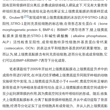
固有层和骨膜样层分离后,折叠成袋状移植入裸鼠皮下,可见有大量类骨
样组织形成,同时免疫组化染色结果证实上颌窦底黏膜的骨膜样层成
31
[
]
骨。Gruber等
发现成年猪上颌窦底黏膜的冰冻切片中STRO-1表达
阳性,STRO-1是间充质祖细胞的标志物;在骨形态发生蛋白-6（bone
morphogenetic protein 6, BMP-6）和BMP-7诱导培养下,猪上颌窦底
黏膜来源细胞的STRO-1和碱性磷酸酶（alkaline phosphatase,
ALP）活性检查呈阳性,成骨细胞特异性细胞外基质蛋白骨钙素
（osteocalcin, OCN）的表达水平和细胞外基质的钙积累量增加。故
而认为,猪上颌窦底黏膜含有间充质祖细胞,进而分化形成成骨细胞,它
们可以在BMP-6和BMP-7诱导下分化成骨。
笔者课题组于2005年开始对上颌窦底黏膜在上颌窦底提升术中的
成骨作用进行研究,在冲顶式经牙槽崤上颌窦底提升同期牙种植的动物
实验研究中发现,当上颌窦底提升高度小于4 mm时,窦底空间有足够的
新骨形成并与种植体形成骨性结合,提示上颌窦黏膜在窦底空间成骨中
至少起到屏障膜的作用,因为窦底空间没有纤维组织的形成。随后,收集
犬上颌窦底黏膜标本,分离了黏膜骨膜样细胞层,并从中成功提取了骨原
细胞,经诱导分化证实了这些细胞具有成骨能力。并从人的上颌窦底黏