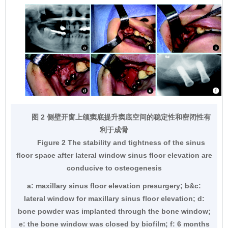
图 2 侧壁开窗上颌窦底提升窦底空间的稳定性和密闭性有
利于成骨
Figure 2 The stability and tightness of the sinus
floor space after lateral window sinus floor elevation are
conducive to osteogenesis
a: maxillary sinus floor elevation presurgery; b&c:
lateral window for maxillary sinus floor elevation; d:
bone powder was implanted through the bone window;
e: the bone window was closed by biofilm; f: 6 months