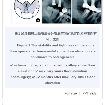
图1 经牙槽嵴上颌窦底提升窦底空间的稳定性和密闭性有
利于成骨
Figure 1 The stability and tightness of the sinus
floor space after transcrestal sinus floor elevation are
conducive to osteogenesis
a: schematic diagram of internal maxillary sinus floor
elevation; b: maxillary sinus floor elevation
postsurgery; c: 12 months after maxillary sinus floor
elevation
Full size
|
PPT slide