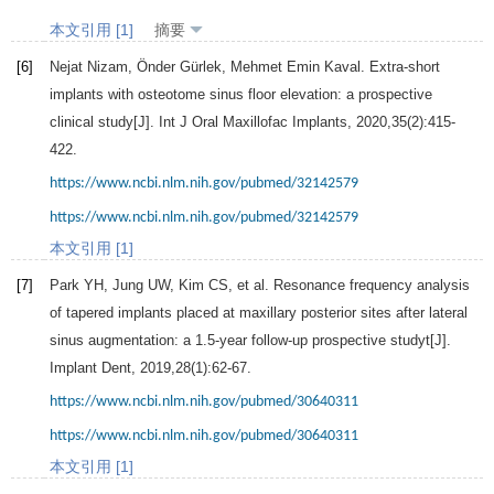
本文引用 [1]
摘要
[6]
Nejat
Nizam
,
Önder
Gürlek
,
Mehmet Emin
Kaval
. Extra-short
implants with osteotome sinus floor elevation: a prospective
clinical study[J].
Int J Oral Maxillofac Implants
,
2020
,
35
(2):415-
422.
https://www.ncbi.nlm.nih.gov/pubmed/32142579
https://www.ncbi.nlm.nih.gov/pubmed/32142579
本文引用 [1]
[7]
Park
YH
,
Jung
UW
,
Kim
CS
, et al. Resonance frequency analysis
of tapered implants placed at maxillary posterior sites after lateral
sinus augmentation: a 1.5-year follow-up prospective studyt[J].
Implant Dent
,
2019
,
28
(1):62-67.
https://www.ncbi.nlm.nih.gov/pubmed/30640311
https://www.ncbi.nlm.nih.gov/pubmed/30640311
本文引用 [1]