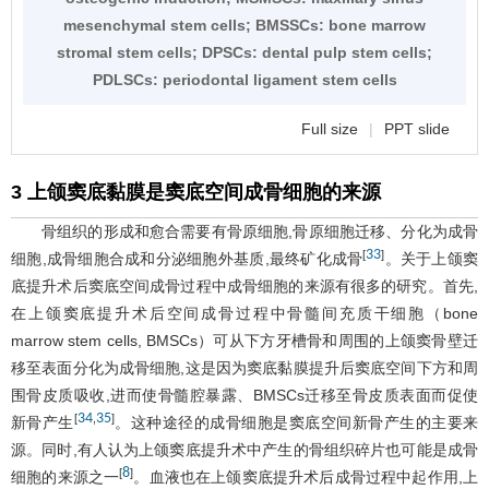
mesenchymal stem cells; BMSSCs: bone marrow
stromal stem cells; DPSCs: dental pulp stem cells;
PDLSCs: periodontal ligament stem cells
Full size
|
PPT slide
3 上颌窦底黏膜是窦底空间成骨细胞的来源
骨组织的形成和愈合需要有骨原细胞,骨原细胞迁移、分化为成骨
33
[
]
细胞,成骨细胞合成和分泌细胞外基质,最终矿化成骨
。关于上颌窦
底提升术后窦底空间成骨过程中成骨细胞的来源有很多的研究。首先,
在上颌窦底提升术后空间成骨过程中骨髓间充质干细胞（bone
marrow stem cells, BMSCs）可从下方牙槽骨和周围的上颌窦骨壁迁
移至表面分化为成骨细胞,这是因为窦底黏膜提升后窦底空间下方和周
围骨皮质吸收,进而使骨髓腔暴露、BMSCs迁移至骨皮质表面而促使
34
35
[
,
]
新骨产生
。这种途径的成骨细胞是窦底空间新骨产生的主要来
源。同时,有人认为上颌窦底提升术中产生的骨组织碎片也可能是成骨
8
[
]
细胞的来源之一
。血液也在上颌窦底提升术后成骨过程中起作用,上