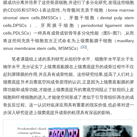
膜成功分离并培养了这些骨原细胞,并进行了多分化研究,发现这些细胞
的CD105和STRO-1表达阳性,与骨髓间充质干细胞（bone marrow
stromal stem cells,BMSSCs）、牙髓干细胞（dental pulp stem
cells,DPSCs ）、牙周膜干细胞（periodontal ligament stem
cells,PDLSCs）一样具有成骨成软骨等多分化性能（
图5
~
图7
）,从而
将这些间充质干细胞首次正式命名为上颌窦黏膜干细胞（maxillary
32
[
]
sinus membrane stem cells, MSMSCs）
。
笔者课题组上述的系列研究从组织学水平、细胞学水平至分子生
物学水平,充分证实了上颌窦底黏膜在上颌窦底提升的成骨过程中不仅
起到屏障膜的作用,并且具有成骨性能。这些研究结果,提高了人们对上
颌窦底提升术后窦底空间成骨原理的认识,正是因为上颌窦底黏膜的屏
障功能和成骨功能,才能使上颌窦底提升的窦底空间阻止了软组织上皮
细胞和纤维细胞的进入,才能使空间形成了类似于引导骨组织再生的成
骨反应过程。这一认识对临床应用具有重要的现实价值,也必将对进一
步深入研究促进上颌窦底提升成骨的机理具有深远的影响。