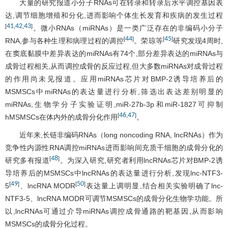
大量的研究报道小分子RNAs可在转录和转录后水平调控基因表
达,调节细胞增殖和分化,进而影响个体生长发育和疾病的发生过程
41
42
43
[
,
,
]
。微小RNAs（miRNAs）是一类广泛存在的非编码小分子
44
45
[
]
[
]
RNA,参与各种生理和病理过程的调控
。荣琼等
研究发现4周时,
在窦底黏膜中差异表达的miRNAs有74个,部分差异表达的miRNAs与
成骨过程相关,从而调控成骨的反应过程,但大多数miRNAs对成骨过程
的作用尚未见报道。应用miRNAs芯片对BMP-2诱导培养后的
MSMSCs中miRNAs的表达量进行分析,筛选出表达差别明显的
miRNAs,生物学分子实验证明,miR-27b-3p和miR-1827可抑制
46
47
[
,
]
hMSMSCs在体内外的成骨分化作用
。
近年来,长链非编码RNAs（long noncoding RNA, lncRNAs）作为
竞争性内源性RNA调控miRNAs进而影响间充质干细胞的成骨分化的
48
[
]
研究多有报道
。为深入研究,研究者利用lncRNAs芯片对BMP-2诱
导培养后的MSMSCs中lncRNAs的表达量进行分析,发现lnc-NTF3-
49
50
[
]
[
]
5
、lncRNA MODR
表达量上调明显,结合相关实验明确了lnc-
NTF3-5、lncRNA MODR可调节MSMSCs的成骨分化生物学功能。所
以,lncRNAs可通过介导miRNAs调控成骨通路的靶基因,从而影响
MSMSCs的成骨分化过程。