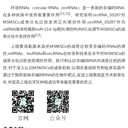
环状RNAs（circular RNAs, circRNAs）是一类新的非编码RNA,
51
52
[
,
]
在多种疾病中发挥着重要作用
。研究表明circRNA_33287对
MSMSCs成骨分化过程发挥正向调控作用,circRNA_33287作为
ceRNA海绵性吸附miR-214-3p靶向调控RUNX3,在调节MSMSCs的成
53
[
]
骨分化中发挥作用
。
上颌窦底黏膜来源的MSMSCs的成骨过程受非编码RNAs的调
控,miRNAs、lncRNAs和circRNAs在转录和转录后水平对MSMSCs的
成骨分化过程发挥调控作用。探讨和认识非编码RNA对成骨过程的调
控,对于深入认识MSMSCs的成骨机制,以期在基础研究和临床实践中
通过干预和影响非编码RNA的生物学靶点,促进上颌窦底提升术新骨生
长,对提高上颌后牙区种植成功率有极其重要的意义。