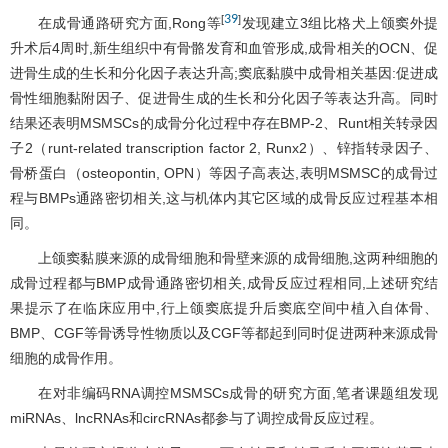
39
[
]
在成骨通路研究方面,Rong等
发现建立3组比格犬上颌窦外提
升术后4周时,新生组织中有骨骼发育和血管形成,成骨相关的OCN、促
进骨生成的生长和分化因子表达升高;窦底黏膜中成骨相关基因:促进成
骨性细胞黏附因子、促进骨生成的生长和分化因子等表达升高。同时
结果还表明MSMSCs的成骨分化过程中存在BMP-2、Runt相关转录因
子2（runt-related transcription factor 2, Runx2）、锌指转录因子、
骨桥蛋白（osteopontin, OPN）等因子高表达,表明MSMSC的成骨过
程与BMPs通路密切相关,这与机体内其它区域的成骨反应过程基本相
同。
上颌窦黏膜来源的成骨细胞和骨壁来源的成骨细胞,这两种细胞的
成骨过程都与BMP成骨通路密切相关,成骨反应过程相同,上述研究结
果提示了在临床应用中,行上颌窦底提升后窦底空间中植入自体骨、
BMP、CGF等骨诱导性物质以及CGF等都起到同时促进两种来源成骨
细胞的成骨作用。
在对非编码RNA调控MSMSCs成骨的研究方面,笔者课题组发现
miRNAs、lncRNAs和circRNAs都参与了调控成骨反应过程。