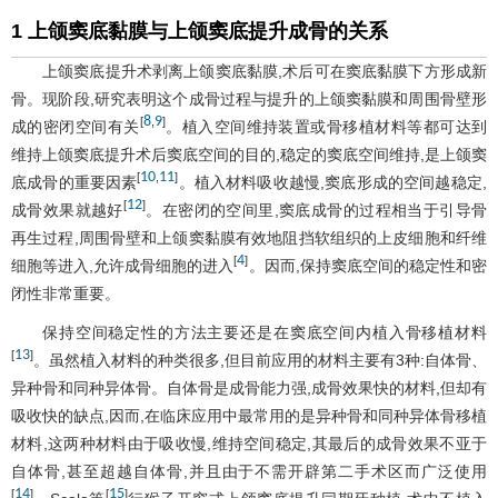
1 上颌窦底黏膜与上颌窦底提升成骨的关系
上颌窦底提升术剥离上颌窦底黏膜,术后可在窦底黏膜下方形成新
骨。现阶段,研究表明这个成骨过程与提升的上颌窦黏膜和周围骨壁形
8
9
[
,
]
成的密闭空间有关
。植入空间维持装置或骨移植材料等都可达到
维持上颌窦底提升术后窦底空间的目的,稳定的窦底空间维持,是上颌窦
10
11
[
,
]
底成骨的重要因素
。植入材料吸收越慢,窦底形成的空间越稳定,
12
[
]
成骨效果就越好
。在密闭的空间里,窦底成骨的过程相当于引导骨
再生过程,周围骨壁和上颌窦黏膜有效地阻挡软组织的上皮细胞和纤维
4
[
]
细胞等进入,允许成骨细胞的进入
。因而,保持窦底空间的稳定性和密
闭性非常重要。
保持空间稳定性的方法主要还是在窦底空间内植入骨移植材料
13
[
]
。虽然植入材料的种类很多,但目前应用的材料主要有3种:自体骨、
异种骨和同种异体骨。自体骨是成骨能力强,成骨效果快的材料,但却有
吸收快的缺点,因而,在临床应用中最常用的是异种骨和同种异体骨移植
材料,这两种材料由于吸收慢,维持空间稳定,其最后的成骨效果不亚于
自体骨,甚至超越自体骨,并且由于不需开辟第二手术区而广泛使用
14
15
[
]
[
]