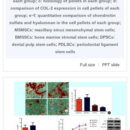
each group; c: histology of pellets in each group; d:
comparison of COL-2 expression in cell pellets of each
group; e~f: quantitative comparison of chondroitin
sulfate and hyaluronan in the cell pellets of each group;
MSMSCs: maxillary sinus mesenchymal stem cells;
BMSSCs: bone marrow stromal stem cells; DPSCs:
dental pulp stem cells; PDLSCs: periodontal ligament
stem cells
Full size
|
PPT slide