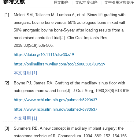
参考文献
原文顺序
|
文献年度倒序
|
文中引用次数倒序
[1]
Meloni
SM
,
Tallarico
M
,
Lumbau
A
, et al. Sinus lift grafting with
anorganic bovine bone versus 50% autologous bone mixed with
50% anorganic bovine bone-5-year after loading results from a
randomised controlled trial[J].
Clin Oral Implants Res
,
2019
,
30
(S19):506-506.
https://doi.org/10.1111/clr.v30.s19
https://onlinelibrary.wiley.com/toc/16000501/30/S19
本文引用 [1]
[2]
Boyne
PJ
,
James
RA
. Grafting of the maxillary sinus floor with
autogenous marrow and bone[J].
J Oral Surg
,
1980
,
38
(8):613-616.
https://www.ncbi.nlm.nih.gov/pubmed/6993637
https://www.ncbi.nlm.nih.gov/pubmed/6993637
本文引用 [1]
[3]
Summers
RB
. A new concept in maxillary implant surgery: the
osteotome technique[J].
Compendium
,
1994
,
38
(
): 152, 154-156.