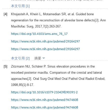
本文引用 [1]
[4]
Khojasteh
A
,
Kheiri
L
,
Motamedian
SR
, et al. Guided bone
regeneration for the reconstruction of alveolar bone defects[J].
Ann
Maxillofac Surg
,
2017
,
7
(2):263-267.
https://doi.org/10.4103/ams.ams_76_17
https://www.ncbi.nlm.nih.gov/pubmed/29264297
https://www.ncbi.nlm.nih.gov/pubmed/29264297
本文引用 [2]
摘要
[5]
Zitzmann
NU
,
Schärer
P
. Sinus elevation procedures in the
resorbed posterior maxilla. Comparison of the crestal and lateral
approaches[J].
Oral Surg Oral Med Oral Pathol Oral Radiol Endod
,
1998
,
85
(1):8-17.
https://doi.org/10.1016/s1079-2104(98)90391-2
https://www.ncbi.nlm.nih.gov/pubmed/9474608
https://www.ncbi.nlm.nih.gov/pubmed/9474608