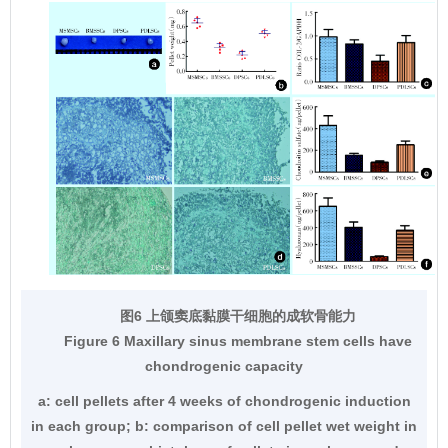
图6 上颌窦底黏膜干细胞的成软骨能力
Figure 6 Maxillary sinus membrane stem cells have
chondrogenic capacity
a: cell pellets after 4 weeks of chondrogenic induction
in each group; b: comparison of cell pellet wet weight in