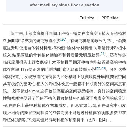
after maxillary sinus floor elevation
Full size
|
PPT slide
近年来,上颌窦底提升同期牙种植不需要在窦底空间植入骨移植材
20
[
]
料,同时获得成功的研究报道不少
。有研究将卷尾猴分为2组,上颌窦
底提升时使用自体骨材料组和不使用自体骨材料组,同期进行牙种植体
21
[
]
植入,结果两组的骨种植体接触率和骨质量无明显差异
。还有许多
临床应用报告上颌窦底提升术不植骨同期牙种植也能获得很高的种植
22
23
[
,
]
体存留率,且行使正常的咀嚼功能,这无疑很鼓舞人心
。分析这些
临床报道,可发现报道的病例多为经牙槽嵴上颌窦底提升病例,窦底空间
具有极好的密闭性,植入的种植体长度一般都不长或提升的空间高度有
限,一般不超过4 mm,这样较低高度的空间容易维持。良好的空间稳定
性和密闭性促进了即使不植入骨移植材料也能保证窦底空间的成骨进
程,在临床上获得种植体存留和成功。但尽管如此,笔者在研究中仍发
现,不植骨的窦底空间获得的成骨高度不能超过种植体的顶部,多数都在
种植体顶部以下,最高也只能与种植体顶部持平（
图3
、
图4
）。