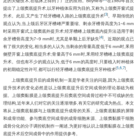
足的关键技术,在临床上得到了广泛的应用。Boyne等
在1980年首次
提出了上颌窦底提升术,以牙种植体应用为目的,又称为上颌窦开窗式提
3
[
]
升术。此后,又产生了经牙槽嵴入路的上颌窦底提升术
。早期传统的
观点认为,当上颌后牙区牙槽嵴严重萎缩、剩余牙槽骨高度为1~6 mm
时采用开窗式上颌窦底外提升术;经牙槽嵴上颌窦底内提升法适用于剩
4
[
]
余牙槽骨高度为7~9 mm时,尤其是单颗上后牙缺失
。近期的观点已
有了很大的变化,相当多的人认为,当剩余的骨量高度低于6 mm时,釆用
侧壁开窗上颌窦底提升术;骨量高于6 mm时,釆用经牙槽嵴上颌窦底提
升术。但也有不少的观点认为,低于6 mm的高度时,只要植入时种植体
5
6
7
[
,
,
]
的初期稳定性许可,都可以行经牙槽嵴上颌窦底提升牙种植术
。
上颌窦底提升后的成骨机制一直是学者关注的问题,因为上颌窦底
提升技术的变化必然是以上颌窦底提升后空间成骨的理论基础为根
据。上颌窦黏膜是上颌窦底提升后窦底空间成骨过程中不可或缺的生
理结构,近年来人们对它的关注逐渐增多,有关它的研究成为热点。本文
将从上颌窦底黏膜与上颌窦底提升成骨的关系、上颌窦底黏膜的屏障
和成骨功能、参与窦底空间成骨的成骨细胞来源、上颌窦黏膜干细胞
成骨分化的分子调控机制作一阐述,为更好地认识上颌窦黏膜在上颌窦
底提升术后空间成骨中的作用提供参考。