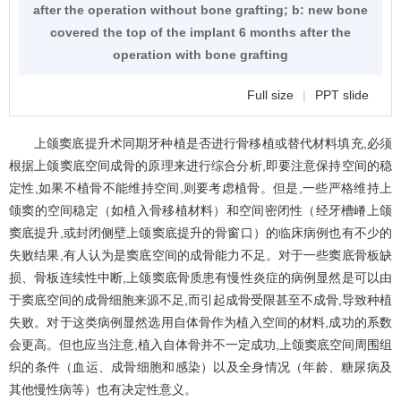
after the operation without bone grafting; b: new bone
covered the top of the implant 6 months after the
operation with bone grafting
Full size
|
PPT slide
上颌窦底提升术同期牙种植是否进行骨移植或替代材料填充,必须
根据上颌窦底空间成骨的原理来进行综合分析,即要注意保持空间的稳
定性,如果不植骨不能维持空间,则要考虑植骨。但是,一些严格维持上
颌窦的空间稳定（如植入骨移植材料）和空间密闭性（经牙槽嵴上颌
窦底提升,或封闭侧壁上颌窦底提升的骨窗口）的临床病例也有不少的
失败结果,有人认为是窦底空间的成骨能力不足。对于一些窦底骨板缺
损、骨板连续性中断,上颌窦底骨质患有慢性炎症的病例显然是可以由
于窦底空间的成骨细胞来源不足,而引起成骨受限甚至不成骨,导致种植
失败。对于这类病例显然选用自体骨作为植入空间的材料,成功的系数
会更高。但也应当注意,植入自体骨并不一定成功,上颌窦底空间周围组
织的条件（血运、成骨细胞和感染）以及全身情况（年龄、糖尿病及
其他慢性病等）也有决定性意义。