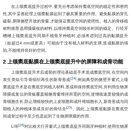
在上颌窦底提升过程中,要充分考虑保持窦底空间的稳定性和密闭
性,其中妥善处理上颌窦黏膜起到了极其重要的作用。避免黏膜的穿孔
破裂,屏障侧壁开放的骨窗,才能保证窦底空间的密闭性。植入的骨移植
材料推荐选用慢吸收的材料,以维持窦底空间较长时间的稳定。行经牙
槽嵴上颌窦底提升同期不植骨牙种植时,必须考虑到过高的黏膜提升
（如超过4 mm或更高）可能由于没有植入材料的支撑,造成黏膜的塌
陷,不能维持良好的空间。
2 上颌窦底黏膜在上颌窦底提升中的屏障和成骨功能
上颌窦底提升术后成骨的理论基础是手术造成窦底空间,在空间内
24
[
]
发生类似引导骨组织再生的新骨形成
,例如典型的侧壁开窗式上颌
窦底提升术是在窦底空间植入材料,形成和保持窦底空间,并利用生物屏
障膜或复位的骨板覆盖颊侧骨窗维持所需的空间,使增殖速度较慢的成
骨细胞生长,防止增殖较快的上皮细胞和成纤维细胞长入,新骨形成与同
25
[
]
期植入的种植体形成良好的骨结合
。因此,上颌窦底黏膜在窦底空
间成骨过程中至少也是起到了生物屏障膜的作用。
26
[
]
Li等
对比格犬行开窗式上颌窦底提升同期牙种植时,使用生物屏