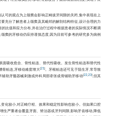
。
遍认可的观点为上颌窦会影响正畸拔牙间隙的关闭,集中表现在上
需要充分了解患者上颌窦及其毗邻的解剖结构特征,设计合理的力
矩的比值和应力分布,并在治疗过程中根据患者的实际情况不断调
上颌窦的牙移动仍应持谨慎态度,因为目前可参考的研究多为病例
、表面吸收愈合、骨性粘连、替代性吸收。发生骨性粘连和替代性
21
[
]
槽骨粘连,牙移动难度增大
。牙根粘连还可见于阻生牙,常导致
22
23
[
,
]
术辅助牙髓器械刺激或外科局部牵张成骨辅助牙移动
,但其
,变化较小,对正畸疗程、效果和稳定性影响也较小。但如果口腔
龈增生严重者会覆盖牙面、矫治器或牙列间隙,影响牙齿移动,降低