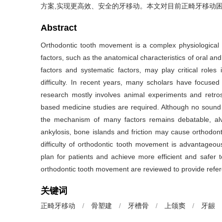
方案,实现更高效、安全的牙移动。本文对目前正畸牙移动
Abstract
Orthodontic tooth movement is a complex physiological
factors, such as the anatomical characteristics of oral and
factors and systematic factors, may play critical role
difficulty. In recent years, many scholars have focused 
research mostly involves animal experiments and retrospe
based medicine studies are required. Although no sound t
the mechanism of many factors remains debatable, alve
ankylosis, bone islands and friction may cause orthodon
difficulty of orthodontic tooth movement is advantage
plan for patients and achieve more efficient and safer t
orthodontic tooth movement are reviewed to provide refere
关键词
正畸牙移动
/
骨塑建
/
牙槽骨
/
上颌窦
/
牙龈