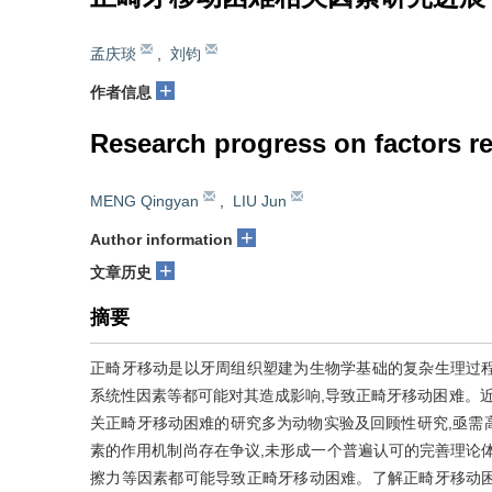
孟庆琰
,
刘钧
+
作者信息
Research progress on factors re
MENG Qingyan
,
LIU Jun
+
Author information
+
文章历史
摘要
正畸牙移动是以牙周组织塑建为生物学基础的复杂生理过
系统性因素等都可能对其造成影响,导致正畸牙移动困难。近
关正畸牙移动困难的研究多为动物实验及回顾性研究,亟需
素的作用机制尚存在争议,未形成一个普遍认可的完善理论
擦力等因素都可能导致正畸牙移动困难。了解正畸牙移动