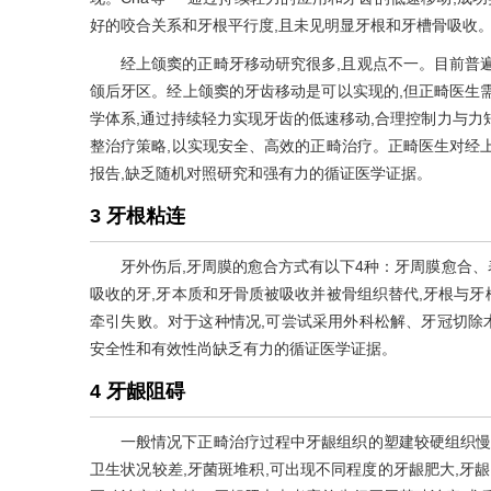
好的咬合关系和牙根平行度,且未见明显牙根和牙槽骨吸收
经上颌窦的正畸牙移动研究很多,且观点不一。目前普
颌后牙区。经上颌窦的牙齿移动是可以实现的,但正畸医生
学体系,通过持续轻力实现牙齿的低速移动,合理控制力与力
整治疗策略,以实现安全、高效的正畸治疗。正畸医生对经
报告,缺乏随机对照研究和强有力的循证医学证据。
3 牙根粘连
牙外伤后,牙周膜的愈合方式有以下4种：牙周膜愈合
吸收的牙,牙本质和牙骨质被吸收并被骨组织替代,牙根与牙
牵引失败。对于这种情况,可尝试采用外科松解、牙冠切除
安全性和有效性尚缺乏有力的循证医学证据。
4 牙龈阻碍
一般情况下正畸治疗过程中牙龈组织的塑建较硬组织慢
卫生状况较差,牙菌斑堆积,可出现不同程度的牙龈肥大,牙