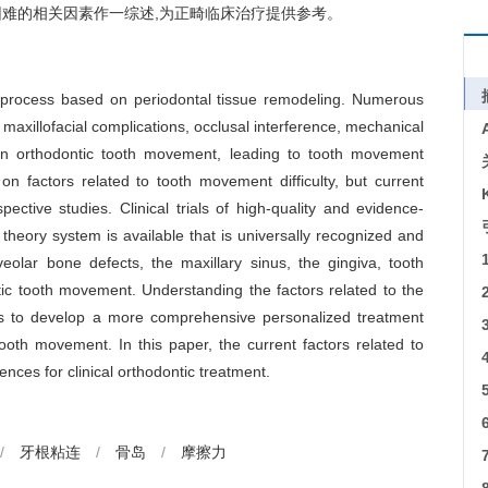
困难的相关因素作一综述,为正畸临床治疗提供参考。
 process based on periodontal tissue remodeling. Numerous
 maxillofacial complications, occlusal interference, mechanical
s in orthodontic tooth movement, leading to tooth movement
on factors related to tooth movement difficulty, but current
ctive studies. Clinical trials of high-quality and evidence-
heory system is available that is universally recognized and
olar bone defects, the maxillary sinus, the gingiva, tooth
tic tooth movement. Understanding the factors related to the
ous to develop a more comprehensive personalized treatment
ooth movement. In this paper, the current factors related to
nces for clinical orthodontic treatment.
/
牙根粘连
/
骨岛
/
摩擦力