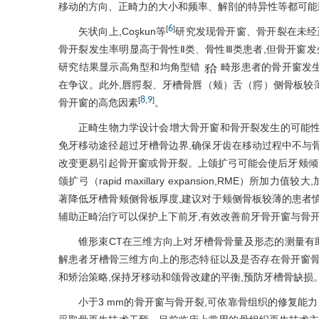
移动的方向、正畸力的大小和频率、解剖的特异性等都可能
6
[
]
矢状向上,Coşkun等
研究发现骨开窗、骨开裂在未经
骨开裂发生率明显高于骨性Ⅱ类、骨性Ⅲ类患者,但骨开窗发
研究结果显示高角型和均角型错
畸形患者的骨开窗发
在争议。此外,唇腭裂、牙槽骨唇（颊）舌（腭）侧骨板较
8
9
[
,
]
骨开窗的高危因素
。
正畸生物力学设计会增大骨开窗和骨开裂发生的可能性
免牙移动途径超过牙槽骨边界,确保牙齿在移动过程中不与
改变更易引起骨开窗或骨开裂。上颌扩弓可能会使后牙颊倾,
颌扩弓（rapid maxillary expansion,RME）所加力
著降低牙槽骨颊侧骨板厚度,建议对于颊侧骨板较薄的患者
辅助正畸治疗可以保护上下前牙,有效改善前牙骨开窗与骨
锥形束CT在三维方向上对牙槽骨骨量及形态的测量有
解患者牙槽骨三维方向上的形态特征以及是否存在骨开窗骨
和矫治策略,保持牙移动和颌骨改建的平衡,预防牙槽骨缺损
小于3 mm的骨开窗与骨开裂,可依靠骨组织的修复能