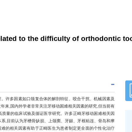
lated to the difficulty of orthodontic 
程。许多因素如口颌复合体的解剖特征、咬合干扰、机械因素及
年来,国内外学者非常关注牙移动困难相关因素的研究,但当前有
高质量的临床试验及循证医学研究。许多正畸牙移动困难相关因
体系,目前认为牙槽骨缺损、上颌窦、牙龈、牙根粘连、骨岛和摩
困难的相关因素有助于正畸医生为患者制定更全面的个性化治疗