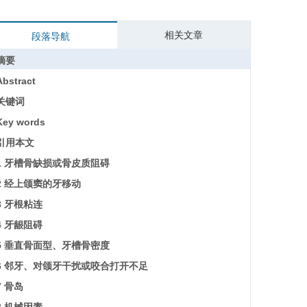
相关文章
段落导航
摘要
Abstract
关键词
Key words
引用本文
1 牙槽骨缺损或骨皮质阻碍
2 经上颌窦的牙移动
3 牙根粘连
4 牙龈阻碍
5 垂直骨面型、牙槽骨密度
6 邻牙、对颌牙干扰或咬合打开不足
7 骨岛