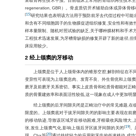
采取骨再生技术干预。目前临床上常用的骨组织再生技术主要包
regeneration, GBR）。骨皮质切开术辅助自体或异
15
[
]
研究结果也表明该方法用于预防前牙去代偿过程中可能
和含有不同细胞因子的生物膜促进组织修复,安全性和有效
样本量限制、随机对照试验的缺乏,关于哪种膜材料和手术
工程技术迅速发展,为牙槽骨缺损的修复开辟了新的途径,但
床应用较少。
2 经上颌窦的牙移动
上颌窦是位于人上颌骨体内的锥形空腔,解剖特征在不
变异性可表现为上颌窦息肉、发育不良、外生骨疣和上颌窦
磨牙及前磨牙关系密切。事实上皮质骨和松质骨都能对正畸
质的骨重建效率和表面活性较低,这一现象在成人中更加明
经上颌窦的后牙间隙关闭是正畸治疗中的常见难题,在
限度的。上颌窦底对于拔牙间隙关闭的影响主要表现在前磨
的移动轨迹,导致该区域牙齿移动困难,牙根吸收风险增大
19
[
]
张,发生上颌窦气化,影响上颌后牙区拔牙间隙的关闭
。
20
[
]
现。Cha等
通过持续轻力的应用和牙齿的低速移动,成功