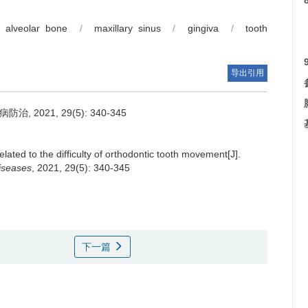
alveolar bone
/
maxillary sinus
/
gingiva
/
tooth
导出引用
2021, 29(5): 340-345
lated to the difficulty of orthodontic tooth movement[J].
Diseases
, 2021, 29(5): 340-345
下一篇