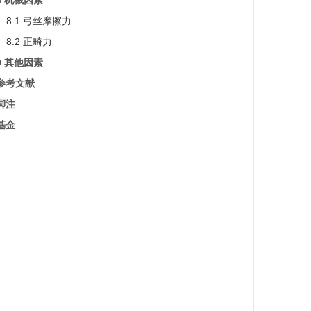
8 机械因素
8.1 弓丝摩擦力
8.2 正畸力
9 其他因素
参考文献
脚注
基金