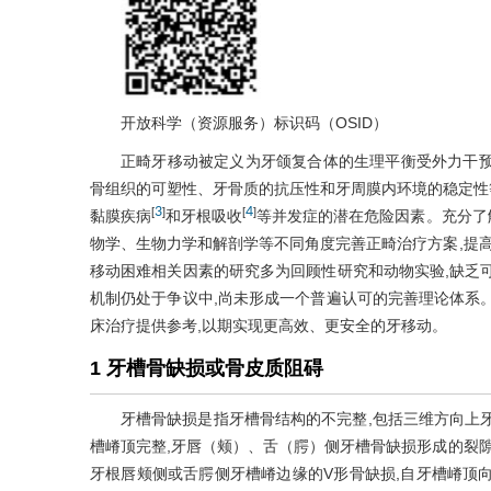
开放科学（资源服务）标识码（OSID）
正畸牙移动被定义为牙颌复合体的生理平衡受外力干
骨组织的可塑性、牙骨质的抗压性和牙周膜内环境的稳定性等
3
4
[
]
[
]
黏膜疾病
和牙根吸收
等并发症的潜在危险因素。充分了
物学、生物力学和解剖学等不同角度完善正畸治疗方案,提高
移动困难相关因素的研究多为回顾性研究和动物实验,缺乏
机制仍处于争议中,尚未形成一个普遍认可的完善理论体系
床治疗提供参考,以期实现更高效、更安全的牙移动。
1 牙槽骨缺损或骨皮质阻碍
牙槽骨缺损是指牙槽骨结构的不完整,包括三维方向上
槽嵴顶完整,牙唇（颊）、舌（腭）侧牙槽骨缺损形成的裂隙
牙根唇颊侧或舌腭侧牙槽嵴边缘的V形骨缺损,自牙槽嵴顶