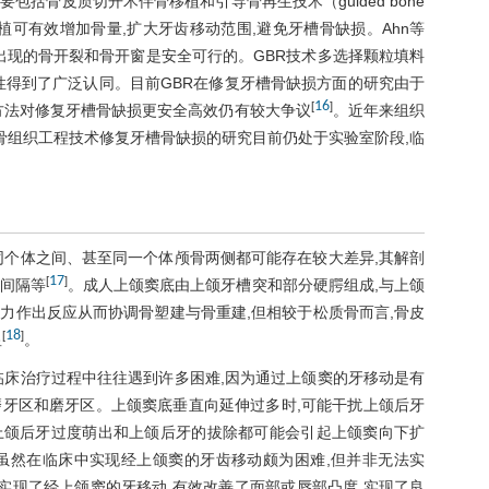
括骨皮质切开术伴骨移植和引导骨再生技术（guided bone
体骨移植可有效增加骨量,扩大牙齿移动范围,避免牙槽骨缺损。Ahn等
出现的骨开裂和骨开窗是安全可行的。GBR技术多选择颗粒填料
性得到了广泛认同。目前GBR在修复牙槽骨缺损方面的研究由于
16
[
]
方法对修复牙槽骨缺损更安全高效仍有较大争议
。近年来组织
骨组织工程技术修复牙槽骨缺损的研究目前仍处于实验室阶段,临
同个体之间、甚至同一个体颅骨两侧都可能存在较大差异,其解剖
17
[
]
间隔等
。成人上颌窦底由上颌牙槽突和部分硬腭组成,与上颌
力作出反应从而协调骨塑建与骨重建,但相较于松质骨而言,骨皮
18
[
]
显
。
临床治疗过程中往往遇到许多困难,因为通过上颌窦的牙移动是有
牙区和磨牙区。上颌窦底垂直向延伸过多时,可能干扰上颌后牙
,上颌后牙过度萌出和上颌后牙的拔除都可能会引起上颌窦向下扩
虽然在临床中实现经上颌窦的牙齿移动颇为困难,但并非无法实
实现了经上颌窦的牙移动,有效改善了面部或唇部凸度,实现了良