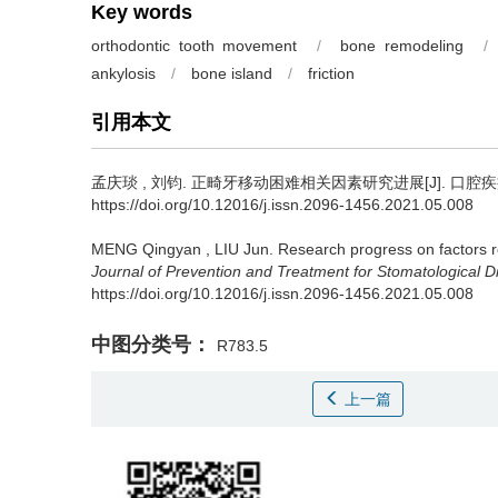
Key words
orthodontic tooth movement
/
bone remodeling
/
ankylosis
/
bone island
/
friction
引用本文
孟庆琰
,
刘钧
.
正畸牙移动困难相关因素研究进展[J]. 口腔疾病防治, 
https://doi.org/10.12016/j.issn.2096-1456.2021.05.008
MENG Qingyan
,
LIU Jun
.
Research progress on factors re
Journal of Prevention and Treatment for Stomatological 
https://doi.org/10.12016/j.issn.2096-1456.2021.05.008
中图分类号：
R783.5
上一篇