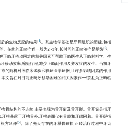
1
[
]
预后的生物反应的结果
。其生物学基础是牙周组织的塑建,包括
2
[
]
。传统的正畸疗程一般为2~3年,长时间的正畸治疗是龋齿
、
解正畸牙移动困难的相关因素可帮助正畸医生从正畸材料学、生
牙移动效率,缩短疗程,减少正畸副作用及并发症的发生。当前牙
可靠的随机对照临床试验和循证医学证据,且许多影响因素的作用
。本文旨在对目前正畸牙移动困难的相关因素作一综述,为正畸临
牙槽骨结构的不连续,主要表现为骨开窗及骨开裂。骨开窗是指牙
,牙根暴露于牙槽骨外,牙根表面仅有骨膜和牙龈附着。骨开裂指
5
[
]
向根方延伸
。除了先天存在的牙槽骨缺损,正畸治疗过程中牙齿