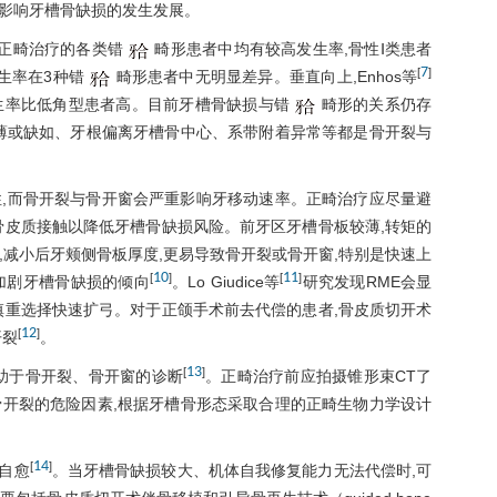
影响牙槽骨缺损的发生发展。
正畸治疗的各类错
畸形患者中均有较高发生率,骨性Ⅰ类患者
7
[
]
生率在3种错
畸形患者中无明显差异。垂直向上,Enhos等
生率比低角型患者高。目前牙槽骨缺损与错
畸形的关系仍存
薄或缺如、牙根偏离牙槽骨中心、系带附着异常等都是骨开裂与
,而骨开裂与骨开窗会严重影响牙移动速率。正畸治疗应尽量避
骨皮质接触以降低牙槽骨缺损风险。前牙区牙槽骨板较薄,转矩的
减小后牙颊侧骨板厚度,更易导致骨开裂或骨开窗,特别是快速上
10
11
[
]
[
]
值较大,加剧牙槽骨缺损的倾向
。Lo Giudice等
研究发现RME会显
慎重选择快速扩弓。对于正颌手术前去代偿的患者,骨皮质切开术
12
[
]
开裂
。
13
[
]
助于骨开裂、骨开窗的诊断
。正畸治疗前应拍摄锥形束CT了
开裂的危险因素,根据牙槽骨形态采取合理的正畸生物力学设计
。
14
[
]
力自愈
。当牙槽骨缺损较大、机体自我修复能力无法代偿时,可