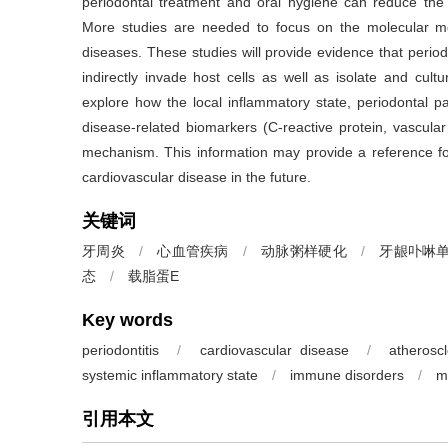
periodontal treatment and oral hygiene can reduce the ri
More studies are needed to focus on the molecular me
diseases. These studies will provide evidence that perio
indirectly invade host cells as well as isolate and cult
explore how the local inflammatory state, periodontal pa
disease-related biomarkers (C-reactive protein, vascular
mechanism. This information may provide a reference for
cardiovascular disease in the future.
关键词
牙周炎
/
心血管疾病
/
动脉粥样硬化
/
牙龈卟啉
态
/
载脂蛋E
Key words
periodontitis
/
cardiovascular disease
/
atheroscl
systemic inflammatory state
/
immune disorders
/
m
引用本文