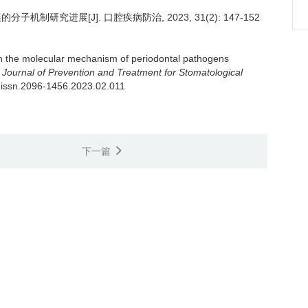
研究进展[J]. 口腔疾病防治, 2023, 31(2): 147-152
 the molecular mechanism of periodontal pathogens
.
Journal of Prevention and Treatment for Stomatological
/j.issn.2096-1456.2023.02.011
下一篇