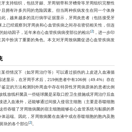
是牙支持组织，包括牙龈、牙周韧带和牙槽骨等牙周组织完整性
并且拥有许多共同的危险因素。但当两种疾病发生在同一个体身
如此，越来越多的流行病学证据显示，牙周炎患者（包括接受牙
床上已经观察到牙周炎和心血管疾病之间存在密切相关性，但连
2
[
]
的始动因子，近年来在心血管疾病病变部位的检出
，进一步印
在其中扮演了重要的角色。本文对牙周致病菌促进心血管疾病发
统
在某些情况下（如牙周治疗等）可以通过损伤的上皮进入血液循
显示，在牙周手术后，219例患者中有106例（49.4%）存在
子鉴定的方法检测到外周血中存在特异性牙周病原体的患者比例
、伴放线放线杆菌及一些链球菌是采取口腔卫生措施或牙周治疗后血
接进入血液外，还能够通过间接入侵宿主细胞（主要是吞噬细胞
这些吞噬了牙周致病菌的宿主细胞能够在心血管系统与黏膜的界
身体远端。因此，牙周致病菌在血液中或在吞噬细胞的胞内及胞
2
[
]
斑块的各个部位
。