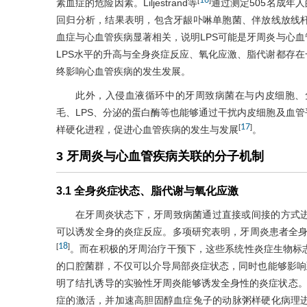
16
素血症的危险因素。Liljestrand等
通过测定505名成年
回归分析，结果表明，包含牙龈卟啉单胞菌、伴放线放线杆
血症与心血管疾病显著相关，说明LPS可能是牙周炎与心
LPS水平的升高与全身炎症反应、氧化应激、脂代谢都存
终影响心血管疾病的发生发展。
此外，入侵血液循环中的牙周致病菌在与内皮细胞、
毛、LPS、分泌的蛋白酶等也能够通过干扰内皮细胞及血
17
[
]
样硬化进程，促进心血管疾病的发生与发展
。
3 牙周炎与心血管疾病关联的分子机制
3.1 全身炎症状态、脂代谢与氧化应激
在牙周炎状态下，牙周致病菌通过直接或间接的方式
可以诱发全身的炎症反应。多项研究表明，牙周炎患者全身炎症
18
[
]
。而在积极的牙周治疗干预下，这些系统性炎症生物标
的口腔菌群，不仅可以介导局部炎症状态，同时也能够影响到身
明了结扎诱导的实验性牙周炎能够诱发全身性的炎症状态。Ric
症的激活，并加速高胆固醇血症兔子的动脉粥样硬化病理