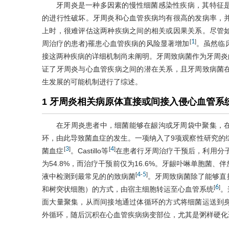
牙周炎是一种多因素的慢性细菌感染性疾病，其特征
的进行性破坏。牙周炎和心血管疾病均有很高的发病率，
上时，很难评估这两种疾病之间的相关或因果关系。尽管
1
[
]
周治疗的患者)罹患心血管疾病的风险显著增加
。虽然临
接这两种疾病的详细机制尚未阐明。牙周致病菌作为牙周炎
证了牙周炎与心血管疾病之间的潜在关系，且牙周致病菌
生发展的可能机制进行了综述。
1 牙周炎相关病原体直接或间接入侵心血管系
在牙周炎患者中，细菌能够在龈沟或牙周袋中聚集，
环，由此导致菌血症的发生。一项纳入了9项观察性研究的综述
3
4
[
]
[
]
菌血症
。Castillo等
在患者行牙周治疗干预后，利用分
为54.8%，而治疗干预前仅为16.6%。牙龈卟啉单胞菌
4
5
[
-
]
液中检测到最常见的的致病菌
。牙周致病菌除了能够直
6
[
]
和树突状细胞）的方式，由宿主细胞转运至心血管系统
。
面大量聚集，从而间接地通过体循环的方式将细菌运送到
外循环，随后沉积在心血管疾病病变部位，尤其是粥样硬化