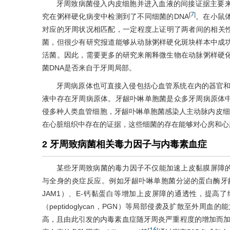
牙周致病菌侵入内皮细胞并进入血液的间接证据主要来
7
[
]
究在粥样硬化病变中检测到了不同细菌的DNA
。在小鼠
对应的牙周状况相匹配，一定程度上证明了两者间的相关
菌，但很少有研究报道能够从动脉粥样硬化斑块样本中成
活菌。因此，需要更多的研究来阐释微生物在动脉粥样硬
菌DNA是否来自于牙周局部。
牙周病原体也可直接入侵包括心血管系统在内的器官和组织。
液中存在牙周病原体。牙龈卟啉单胞菌是众多牙周病原体
侵多种人类血管细胞，牙龈卟啉单胞菌感染人主动脉内皮细
在心脏组织中存在的证据，这些细菌的存在能够对心房和心
2 牙周致病菌相关毒力因子与内毒素血症
某些牙周致病菌的毒力因子不仅能加速上皮黏膜屏障
与全身的炎症反应。例如牙龈卟啉单胞菌分泌的蛋白酶牙龈素可降解连接黏
JAM1）、E-钙黏蛋白等增加上皮屏障的通透性，提高了细菌及其
（peptidoglycan，PGN）等局部侵袭及扩散至外周血的
高，且由此引发的内毒素血症随牙周炎严重程度的增加而
[
]