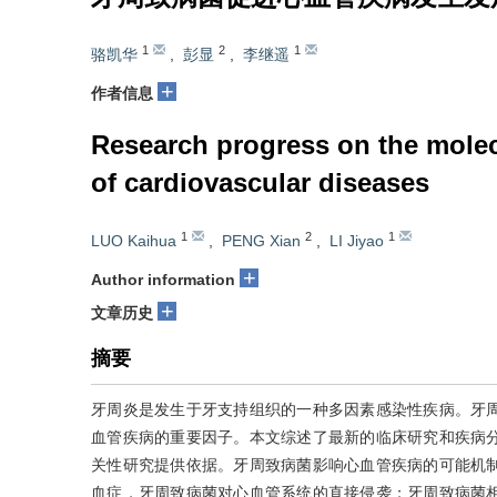
1
2
1
骆凯华
,
彭显
,
李继遥
+
作者信息
Research progress on the mole
of cardiovascular diseases
1
2
1
LUO Kaihua
,
PENG Xian
,
LI Jiyao
+
Author information
+
文章历史
摘要
牙周炎是发生于牙支持组织的一种多因素感染性疾病。牙
血管疾病的重要因子。本文综述了最新的临床研究和疾病
关性研究提供依据。牙周致病菌影响心血管疾病的可能机
血症，牙周致病菌对心血管系统的直接侵袭；牙周致病菌