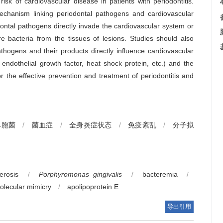
sk of cardiovascular disease in patients with periodontitis.
chanism linking periodontal pathogens and cardiovascular
dontal pathogens directly invade the cardiovascular system or
ure bacteria from the tissues of lesions. Studies should also
thogens and their products directly influence cardiovascular
 endothelial growth factor, heat shock protein, etc.) and the
 the effective prevention and treatment of periodontitis and
单胞菌
/
菌血症
/
全身炎症状态
/
免疫紊乱
/
分子拟
erosis
/
Porphyromonas gingivalis
/
bacteremia
/
olecular mimicry
/
apolipoprotein E
导出引用