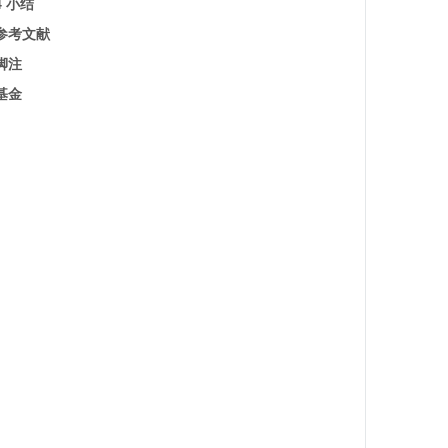
4 小结
参考文献
脚注
基金