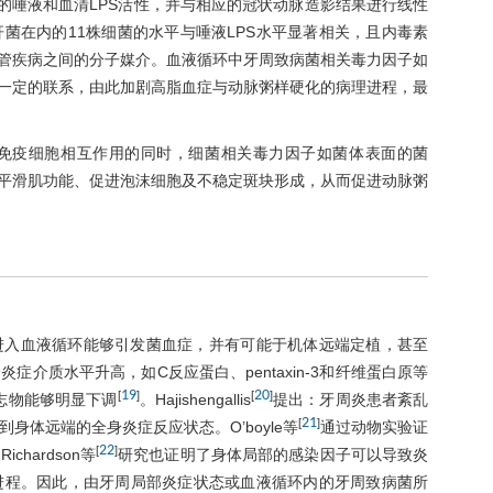
人的唾液和血清LPS活性，并与相应的冠状动脉造影结果进行线性
菌在内的11株细菌的水平与唾液LPS水平显著相关，且内毒素
血管疾病之间的分子媒介。血液循环中牙周致病菌相关毒力因子如
在一定的联系，由此加剧高脂血症与动脉粥样硬化的病理进程，最
免疫细胞相互作用的同时，细菌相关毒力因子如菌体表面的菌
管平滑肌功能、促进泡沫细胞及不稳定斑块形成，从而促进动脉粥
进入血液循环能够引发菌血症，并有可能于机体远端定植，甚至
介质水平升高，如C反应蛋白、pentaxin-3和纤维蛋白原等
19
20
[
]
[
]
志物能够明显下调
。Hajishengallis
提出：牙周炎患者紊乱
21
[
]
体远端的全身炎症反应状态。O’boyle等
通过动物实验证
22
[
]
hardson等
研究也证明了身体局部的感染因子可以导致炎
进程。因此，由牙周局部炎症状态或血液循环内的牙周致病菌所