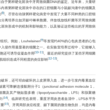
自于粥样硬化斑块中牙周致病菌DNA的鉴定。近年来，大量研
体内将粥样硬化斑块中存在的口腔细菌与小鼠龈沟液中的细菌及
8
[
]
性
。尽管在动脉粥样硬化病变中发现了大量不同种类的口腔细
功分离培养出如牙龈卟啉单胞菌、伴放线放线杆菌等牙周致病菌
化斑块形成中的机制和影响能力，以及验证这些检出的牙周致病
9
[
]
例如，Louhelainen
等发现约40%的心包炎患者的心包
中入侵作用最显著的细菌之一。在实验室培养过程中，它能够入
10
11
[
-
]
胞还可诱导促凝血作用
。最近的研究提供了某些牙周细菌
12
13
[
-
]
肌组织造成不同程度的炎症影响
。
的破坏，还可经由破坏的上皮屏障入血，进一步引发内毒素血症
附分子1（junctional adhesion molecule 1，
产物如脂多糖（lipopolysaccharide，LPS）和肽聚糖
14
[
]
能力
。临床研究也表明，重度牙周炎患者血清中，LPS水平升
15
[
]
加重
。牙周局部炎症程度、龈下菌斑的微生物负担，均是内毒