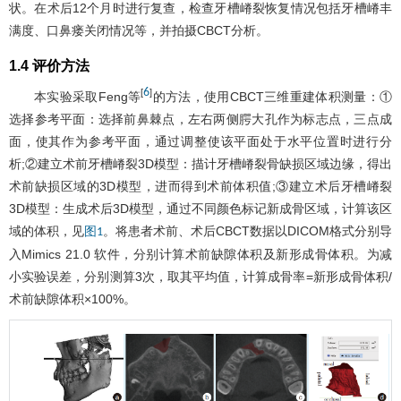
状。在术后12个月时进行复查，检查牙槽嵴裂恢复情况包括牙槽嵴丰
满度、口鼻瘘关闭情况等，并拍摄CBCT分析。
1.4 评价方法
6
[
]
本实验采取Feng等
的方法，使用CBCT三维重建体积测量：①
选择参考平面：选择前鼻棘点，左右两侧腭大孔作为标志点，三点成
面，使其作为参考平面，通过调整使该平面处于水平位置时进行分
析;②建立术前牙槽嵴裂3D模型：描计牙槽嵴裂骨缺损区域边缘，得出
术前缺损区域的3D模型，进而得到术前体积值;③建立术后牙槽嵴裂
3D模型：生成术后3D模型，通过不同颜色标记新成骨区域，计算该区
域的体积，见
。将患者术前、术后CBCT数据以DICOM格式分别导
图1
入Mimics 21.0 软件，分别计算术前缺隙体积及新形成骨体积。为减
小实验误差，分别测算3次，取其平均值，计算成骨率=新形成骨体积/
术前缺隙体积×100%。