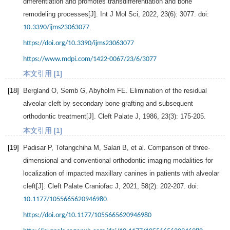
differentiation and promotes transdifferentiation and bone
remodeling processes[J].
Int J Mol Sci
,
2022
,
23
(6): 3077. doi:
.
10.3390/ijms23063077
https://doi.org/10.3390/ijms23063077
https://www.mdpi.com/1422-0067/23/6/3077
本文引用 [1]
[18]
Bergland
O
,
Semb
G
,
Abyholm
FE
. Elimination of the residual
alveolar cleft by secondary bone grafting and subsequent
orthodontic treatment[J].
Cleft Palate J
,
1986
,
23
(3): 175-205.
本文引用 [1]
[19]
Padisar
P
,
Tofangchiha
M
,
Salari
B
, et al. Comparison of three-
dimensional and conventional orthodontic imaging modalities for
localization of impacted maxillary canines in patients with alveolar
cleft[J].
Cleft Palate Craniofac J
,
2021
,
58
(2): 202-207. doi:
.
10.1177/1055665620946980
https://doi.org/10.1177/1055665620946980