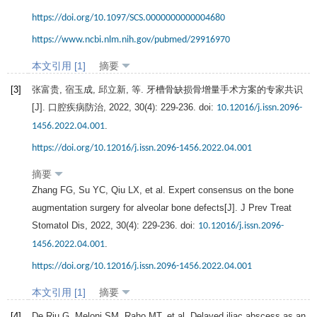
https://doi.org/10.1097/SCS.0000000000004680
https://www.ncbi.nlm.nih.gov/pubmed/29916970
本文引用 [1]
摘要
[3]
张富贵, 宿玉成, 邱立新, 等. 牙槽骨缺损骨增量手术方案的专家共识
[J].
口腔疾病防治
,
2022
,
30
(4): 229-236. doi:
10.12016/j.issn.2096-
.
1456.2022.04.001
https://doi.org/10.12016/j.issn.2096-1456.2022.04.001
摘要
Zhang
FG
,
Su
YC
,
Qiu
LX
, et al. Expert consensus on the bone
augmentation surgery for alveolar bone defects[J].
J Prev Treat
Stomatol Dis
,
2022
,
30
(4): 229-236. doi:
10.12016/j.issn.2096-
.
1456.2022.04.001
https://doi.org/10.12016/j.issn.2096-1456.2022.04.001
本文引用 [1]
摘要
[4]
De
Riu G
,
Meloni
SM
,
Raho
MT
, et al. Delayed iliac abscess as an