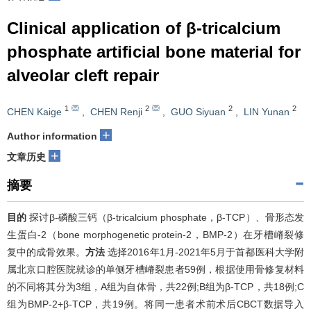
Clinical application of β-tricalcium
phosphate artificial bone material for
alveolar cleft repair
1
2
2
2
CHEN Kaige
,
CHEN Renji
,
GUO Siyuan
,
LIN Yunan
+
Author information
+
文章历史
摘要
目的
探讨β-磷酸三钙（β-tricalcium phosphate，β-TCP）、骨形态发
生蛋白-2（bone morphogenetic protein-2，BMP-2）在牙槽嵴裂修
复中的成骨效果。
方法
选择2016年1月-2021年5月于首都医科大学附
属北京口腔医院就诊的单侧牙槽嵴裂患者59例，根据使用骨修复材料
的不同将其分为3组，A组为自体骨，共22例;B组为β-TCP，共18例;C
组为BMP-2+β-TCP，共19例。将同一患者术前术后CBCT数据导入