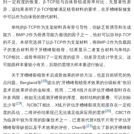
到一定程度的恢复。β-TCP组与自体骨组成骨率对比，无显著性差
异，该结果表明了β-TCP能够满足植骨材料的要求，在牙槽嵴裂修复
中可以作为自体骨的替代材料。
单纯的β-TCP作为支架材料具有骨引导性，但缺乏骨诱导和生成
能力，BMP-2作为骨诱导能力最强的因子之一，恰好可以弥补β-TCP
的不足。本研究选择了以β-TCP作为支架材料，将BMP-2作为负载因
子的复合材料用于牙槽嵴裂植骨，结果显示二者复合材料与单纯β-
TCP相比，成骨率得到了一定程度的提升，但差异无统计学意义。这
可能跟样本量较小有关，后期仍需增大样本量进行验证。
关于牙槽嵴裂植骨术后成骨效果的评价方法，也是目前研究的热
18
[
]
点问题。Bergland等
提出的“牙槽嵴裂植骨术效果的分级标准”依旧
是术后效果评价的金标准。然而，二维X线片在评估牙槽嵴裂时存在
许多局限，例如无法观测牙槽骨的厚度、相邻结构的重叠、可识别标
19
[
]
志少等
。与CBCT相比，X线片评估牙槽嵴裂填充程度存在一定程
20
[
]
度的高估，二维评价结果现已无法满足临床应用的需求
。CBCT作
为临床中较为常用的影像技术之一，已逐渐代替X线平片用于评估牙
21
[
]
槽嵴裂骨缺损以及手术效果的评价。Chen等
提出了新的牙槽嵴裂