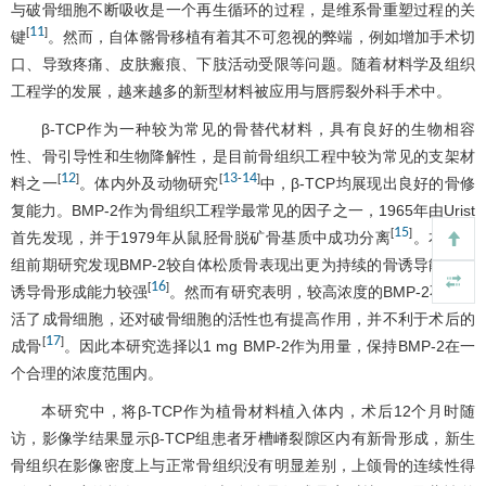
与破骨细胞不断吸收是一个再生循环的过程，是维系骨重塑过程的关
11
[
]
键
。然而，自体髂骨移植有着其不可忽视的弊端，例如增加手术切
口、导致疼痛、皮肤瘢痕、下肢活动受限等问题。随着材料学及组织
工程学的发展，越来越多的新型材料被应用与唇腭裂外科手术中。
β-TCP作为一种较为常见的骨替代材料，具有良好的生物相容
性、骨引导性和生物降解性，是目前骨组织工程中较为常见的支架材
12
13
14
[
]
[
-
]
料之一
。体内外及动物研究
中，β-TCP均展现出良好的骨修
复能力。BMP-2作为骨组织工程学最常见的因子之一，1965年由Urist
15
[
]
首先发现，并于1979年从鼠胫骨脱矿骨基质中成功分离
。本课题
组前期研究发现BMP-2较自体松质骨表现出更为持续的骨诱导能力，
16
[
]
诱导骨形成能力较强
。然而有研究表明，较高浓度的BMP-2不仅激
活了成骨细胞，还对破骨细胞的活性也有提高作用，并不利于术后的
17
[
]
成骨
。因此本研究选择以1 mg BMP-2作为用量，保持BMP-2在一
个合理的浓度范围内。
本研究中，将β-TCP作为植骨材料植入体内，术后12个月时随
访，影像学结果显示β-TCP组患者牙槽嵴裂隙区内有新骨形成，新生
骨组织在影像密度上与正常骨组织没有明显差别，上颌骨的连续性得