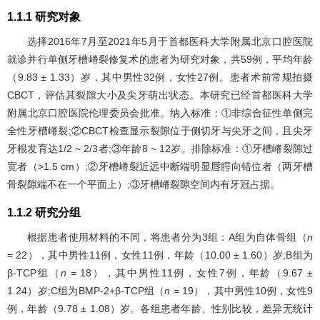
1.1.1 研究对象
选择2016年7月至2021年5月于首都医科大学附属北京口腔医院
就诊并行单侧牙槽嵴裂修复术的患者为研究对象，共59例，平均年龄
（9.83 ± 1.33）岁，其中男性32例，女性27例。患者术前常规拍摄
CBCT，评估其裂隙大小及尖牙萌出状态。本研究已经首都医科大学
附属北京口腔医院伦理委员会批准。纳入标准：①非综合征性单侧完
全性牙槽嵴裂;②CBCT检查显示裂隙位于侧切牙与尖牙之间，且尖牙
牙根发育达1/2 ~ 2/3者;③年龄8 ~ 12岁。排除标准：①牙槽嵴裂隙过
宽者（>1.5 cm）;②牙槽嵴裂近远中断端明显唇腭向错位者（两牙槽
骨裂隙端不在一个平面上）;③牙槽嵴裂隙空间内有牙冠占据。
1.1.2 研究分组
根据患者使用材料的不同，将患者分为3组：A组为自体骨组（
n
= 22），其中男性11例，女性11例，年龄（10.00 ± 1.60）岁;B组为
β-TCP组（
n
= 18），其中男性11例，女性7例，年龄（9.67 ±
1.24）岁;C组为BMP-2+β-TCP组（
n
= 19），其中男性10例，女性9
例，年龄（9.78 ± 1.08）岁。各组患者年龄、性别比较，差异无统计