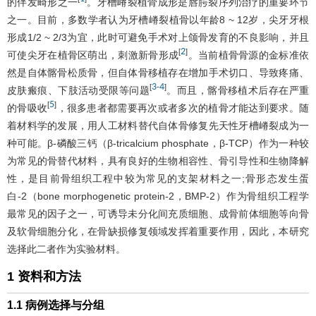
的伴发畸形之一
。牙槽嵴裂植骨成形是唇腭裂序列治疗的重要环节
之一。目前，多数学者认为牙槽嵴裂植骨以年龄8 ~ 12岁，尖牙牙根
形成1/2 ~ 2/3为宜，此时可避免手术对上颌骨发育的不良影响，并且
2
[
]
可使尖牙在植骨区萌出，刺激新骨形成
。当前植骨骨源的金标准依
然是自体髂骨松质骨，但自体骨移植存在增加手术切口、导致疼痛、
3
4
[
-
]
皮肤瘢痕、下肢活动受限等问题
。而且，髂骨移植术后存在严重
5
[
]
的骨吸收
，很多患者都需要再次或者多次的植骨才能达到要求。随
着材料学的发展，用人工材料替代自体骨修复先天性牙槽嵴裂成为一
种可能。β-磷酸三钙（β-tricalcium phosphate，β-TCP）作为一种较
为常见的骨替代材料，具有良好的生物相容性、骨引导性和生物降解
性，是目前骨组织工程中较为常见的支架材料之一;骨形态发生蛋
白-2（bone morphogenetic protein-2，BMP-2）作为骨组织工程学
最常见的因子之一，可诱导未分化间充质细胞、成骨前体细胞等向骨
及软骨细胞分化，在骨缺损修复领域发挥着重要作用，因此，本研究
选择此二者作为实验材料。
1 资料和方法
1.1 病例选择与分组