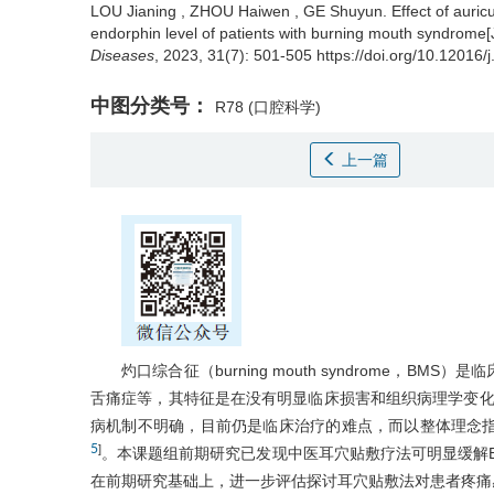
LOU Jianing
,
ZHOU Haiwen
,
GE Shuyun
.
Effect of auri
endorphin level of patients with burning mouth syndrome[
Diseases
, 2023, 31(7): 501-505 https://doi.org/10.12016
中图分类号：
R78
(口腔科学)
上一篇
灼口综合征（burning mouth syndrome，
舌痛症等，其特征是在没有明显临床损害和组织病理学变
病机制不明确，目前仍是临床治疗的难点，而以整体理念指
5
]
。本课题组前期研究已发现中医耳穴贴敷疗法可明显缓解
在前期研究基础上，进一步评估探讨耳穴贴敷法对患者疼痛