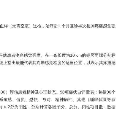
血样（无需空腹）送检，治疗后1 个月复诊再次检测疼痛感觉强
e，VAS）评估患者疼痛感觉强度。在一条长度为10 cm的标尺两端分别标
在线段上指出最能代表其疼痛感觉程度的适当位置，以表示其疼痛感
0，SCL-90）评估患者精神及心理状态。90项症状自评量表：包括90个
系敏感、偏执、恐惧、敌对、精神病性、其他（睡眠饮食等影
子分 ≥ 2分为阳性，分别计算各因子分、总分、阳性项目数，数据