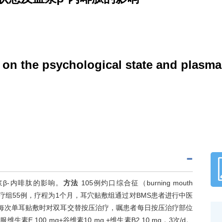
y on the psychological state and plasma
β-内啡肽的影响。
方法
105例灼口综合征（burning mouth
物治疗组55例，疗程为1个月，耳穴贴敷组通过对BMS患者进行中医
每次单耳贴敷时对双耳交替按压治疗，嘱患者每日按压治疗部位
素E 100 mg+谷维素10 mg +维生素B2 10 mg，3次/d。