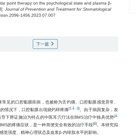
cular point therapy on the psychological state and plasma β-
J].
Journal of Prevention and Treatment for Stomatological
/j.issn.2096-1456.2023.07.007
下一篇
BMS）是临床常见的口腔黏膜疾病，也被称为舌灼痛、口腔黏膜感觉异常、
1
⇓
3
[
-
]
化的情况下，口腔黏膜出现烧灼样疼痛
。由于病因复杂，发
4
[
-
导下辨证施治为特点的中医耳穴疗法在BMS治疗中独具优势
6
[
]
BMS的疼痛症状，是一种简便安全有效的治疗手段
。本研究拟
感觉强度、精神心理状态及血浆β-内啡肽水平的影响。