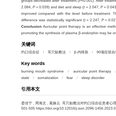
groups decreased after treatment (
P
<0.001). After treatm
2.084,
P
= 0.039) and diet and sleep (
t
= 2.047,
P
= 0.043
improved compared with the level before treatment. T
difference was statistically significant (
t
= 2.247,
P
= 0.02
Conclusion
Auricular point therapy is an effective met
promoting the synthesis of plasma β-endorphin may be on
关键词
灼口综合征
/
耳穴贴敷法
/
β-内啡肽
/
90项症状
Key words
burning mouth syndrome
/
auricular point therapy
state
/
somatization
/
fear
/
sleep disorder
引用本文
娄佳宁
,
周海文
,
葛姝云
.
耳穴贴敷法对灼口综合征患者心理状态及血
501-505 https://doi.org/10.12016/j.issn.2096-1456.2023.