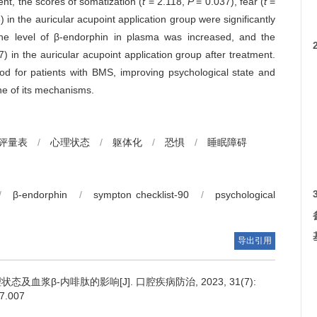
ent, the scores of somatization (
t
= 2.118,
P
= 0.037), fear (
t
=
) in the auricular acupoint application group were significantly
he level of β-endorphin in plasma was increased, and the
7) in the auricular acupoint application group after treatment.
hod for patients with BMS, improving psychological state and
e of its mechanisms.
自评量表
/
心理状态
/
躯体化
/
恐惧
/
睡眠障碍
/
β-endorphin
/
sympton checklist-90
/
psychological
导出引用
浆β-内啡肽的影响[J]. 口腔疾病防治, 2023, 31(7):
07.007