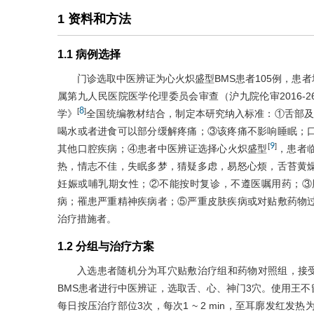
1 资料和方法
1.1 病例选择
门诊选取中医辨证为心火炽盛型BMS患者105例，患
属第九人民医院医学伦理委员会审查（沪九院伦审2016-267-
8
[
]
学》
全国统编教材结合，制定本研究纳入标准：①舌部及
喝水或者进食可以部分缓解疼痛；③该疼痛不影响睡眠；
9
[
]
其他口腔疾病；④患者中医辨证选择心火炽盛型
，患者
热，情志不佳，失眠多梦，猜疑多虑，易怒心烦，舌苔黄
妊娠或哺乳期女性；②不能按时复诊，不遵医嘱用药；③
病；罹患严重精神疾病者；⑤严重皮肤疾病或对贴敷药物
治疗措施者。
1.2 分组与治疗方案
入选患者随机分为耳穴贴敷治疗组和药物对照组，接受
BMS患者进行中医辨证，选取舌、心、神门3穴。使用王
每日按压治疗部位3次，每次1 ~ 2 min，至耳廓发红发热为