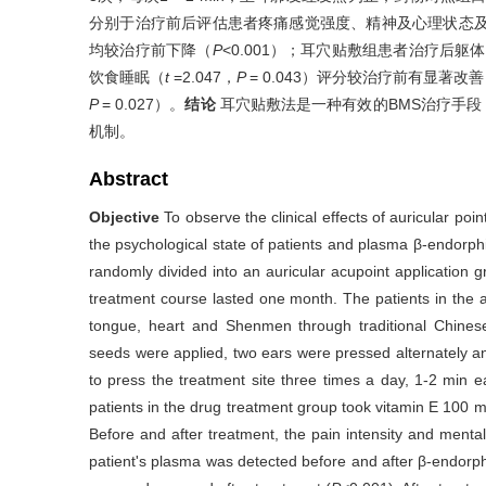
分别于治疗前后评估患者疼痛感觉强度、精神及心理状态及
均较治疗前下降（
P
<0.001）；耳穴贴敷组患者治疗后躯
饮食睡眠（
t
=2.047，
P
= 0.043）评分较治疗前有显著
P
= 0.027）。
结论
耳穴贴敷法是一种有效的BMS治疗手段
机制。
Abstract
Objective
To observe the clinical effects of auricular po
the psychological state of patients and plasma β-endorph
randomly divided into an auricular acupoint application
treatment course lasted one month. The patients in the au
tongue, heart and Shenmen through traditional Chinese
seeds were applied, two ears were pressed alternately a
to press the treatment site three times a day, 1-2 min e
patients in the drug treatment group took vitamin E 100 
Before and after treatment, the pain intensity and menta
patient's plasma was detected before and after β-endorp