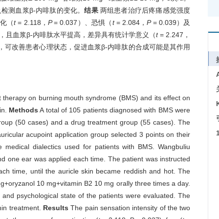
检测血浆β-内啡肽的变化。
结果
两组患者治疗后疼痛感觉强度
体化（
t
= 2.118，
P
= 0.037）、恐惧（
t
= 2.084，
P
= 0.039）及
改善，且血浆β-内啡肽水平提高，差异具有统计学意义（
t
= 2.247，
，可改善患者心理状态，促进血浆β-内啡肽的合成可能是其作用
int therapy on burning mouth syndrome (BMS) and its effect on
in.
Methods
A total of 105 patients diagnosed with BMS were
 group (50 cases) and a drug treatment group (55 cases). The
ricular acupoint application group selected 3 points on their
 medical dialectics used for patients with BMS. Wangbuliu
nd one ear was applied each time. The patient was instructed
ach time, until the auricle skin became reddish and hot. The
mg+oryzanol 10 mg+vitamin B2 10 mg orally three times a day.
l and psychological state of the patients were evaluated. The
hin treatment.
Results
The pain sensation intensity of the two