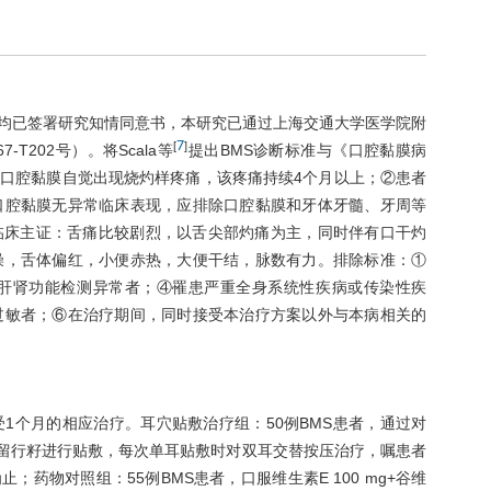
者均已签署研究知情同意书，本研究已通过上海交通大学医学院附
7
[
]
T202号）。将Scala等
提出BMS诊断标准与《口腔黏膜病
口腔黏膜自觉出现烧灼样疼痛，该疼痛持续4个月以上；②患者
口腔黏膜无异常临床表现，应排除口腔黏膜和牙体牙髓、牙周等
临床主证：舌痛比较剧烈，以舌尖部灼痛为主，同时伴有口干灼
燥，舌体偏红，小便赤热，大便干结，脉数有力。排除标准：①
肝肾功能检测异常者；④罹患严重全身系统性疾病或传染性疾
过敏者；⑥在治疗期间，同时接受本治疗方案以外与本病相关的
1个月的相应治疗。耳穴贴敷治疗组：50例BMS患者，通过对
不留行籽进行贴敷，每次单耳贴敷时对双耳交替按压治疗，嘱患者
止；药物对照组：55例BMS患者，口服维生素E 100 mg+谷维