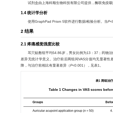
试剂盒由上海科顺生物科技有限公司提供，酶联免疫吸
1.4 统计学分析
使用GraphPad Prism 5软件进行数据
t
检验分析。当
P
<
2 结果
2.1 疼痛感觉强度比较
耳穴贴敷组平均54.86岁，男女比例为13：37；药物
差异无统计学意义。治疗前后两组间VAS分值均无显著性
降，与治疗前相比有显著差异（
P
<0.001），见
表1
。
表1 两组治
Table 1 Changes in VAS scores before
Groups
Befo
Auricular acupoint application group (
n
= 50)
4