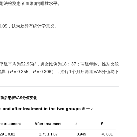
附法检测患者血浆β内啡肽水平。
0.05，认为差异有统计学意义。
治疗组平均为52.95岁，男女比例为18：37；两组年龄、性别比较
差异（
P
= 0.355、
P
= 0.306），治疗1个月后两组VAS分值均下
疗前后患者VAS分值变化
 and after treatment in the two groups
x
¯
±
s
re treatment
After treatment
t
P
.29 ± 0.82
2.75 ± 1.07
8.949
<0.001