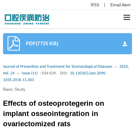
RSS
Email Alert
Togg
navi
PDF(7725 KB)
Journal of Prevention and Treatment for Stomatological Diseases
››
2016,
Vol. 24
››
Issue (11)
: 634-639.
DOI:
10.12016/j.issn.2096-
1456.2016.11.003
Basic Study
Effects of osteoprotegerin on
implant osseointegration in
ovariectomized rats