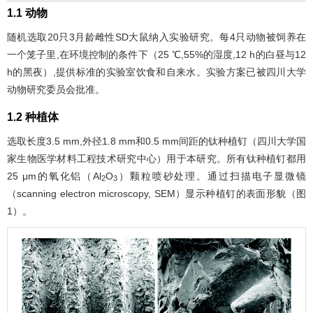
1.1 动物
随机选取20只3月龄雌性SD大鼠纳入实验研究。每4只动物被饲养在
一个笼子里,在环境控制的条件下（25 ℃,55%的湿度,12 h的白昼与12
h的黑夜）,提供标准的实验室饮食和自来水。实验方案已被四川大学
动物研究委员会批准。
1.2 种植体
选取长度3.5 mm,外径1.8 mm和0.5 mm间距的钛种植钉（四川大学国
家生物医学材料工程技术研究中心）用于本研究。所有钛种植钉都用
25 μm的氧化铝（Al
O
）颗粒喷砂处理。通过扫描电子显微镜
2
3
（scanning electron microscopy, SEM）显示种植钉的表面形貌（
图
1
）。