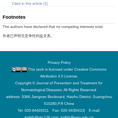
Cited in this article [1]
Footnotes
The authors have declared that no competing interests exist.
作者已声明无竞争性利益关系。
Privacy Policy
This work is licensed under
Creative Commons
Attribution 4.0 License
.
Copyright © Journal of Prevention and Treatment for
Stomatological Diseases, All Rights Reserved.
address: S366 Jiangnan Boulevard, Haizhu District, Guangzhou
510280,P.R China
Tel: 020-84403311 Fax: 020-34304115 E-mail:
kqjbfz@vip.126.com, kqjbfz@smu.edu.cn