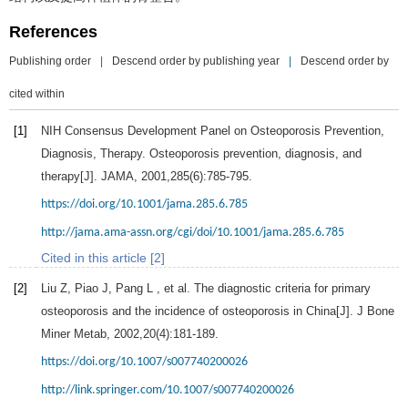
References
Publishing order
|
Descend order by publishing year
|
Descend order by
cited within
[1]
NIH Consensus Development Panel on Osteoporosis Prevention,
Diagnosis, Therapy. Osteoporosis prevention, diagnosis, and
therapy[J].
JAMA
,
2001
,
285
(6):785-795.
https://doi.org/10.1001/jama.285.6.785
http://jama.ama-assn.org/cgi/doi/10.1001/jama.285.6.785
Cited in this article [2]
[2]
Liu
Z
,
Piao
J
,
Pang
L
, et al. The diagnostic criteria for primary
osteoporosis and the incidence of osteoporosis in China[J].
J Bone
Miner Metab
,
2002
,
20
(4):181-189.
https://doi.org/10.1007/s007740200026
http://link.springer.com/10.1007/s007740200026