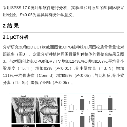
采用SPSS 17.0统计学软件进行分析。实验组和对照组的组间比较采
用
t
检验。
P
<0.05为差异具有统计学意义。
2 结 果
2.1 μCT分析
分析研究3D和2D μCT横截面图像,OPG组种植钉周围松质骨骨量较对
照组多（
图3
）。定量分析种植体周围骨量和种植体的骨整合结果见
图
3
。与对照组比较,OPG组BV / TV 增加124%,%OI增加167%,平均骨小
梁厚度（Tb,Th）增加92%（
P
<0.01）,骨小梁数量（TB. N）增加
111%,平均骨密度（Conn.d）增加95%（
P
<0.05）;与此相反,骨小梁
分离（Tb. Sp）降低了64%（
P
<0.05）。