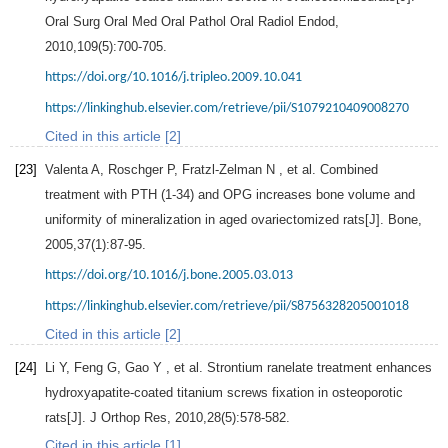
Oral Surg Oral Med Oral Pathol Oral Radiol Endod
,
2010
,
109
(5):700-705.
https://doi.org/10.1016/j.tripleo.2009.10.041
https://linkinghub.elsevier.com/retrieve/pii/S1079210409008270
Cited in this article [2]
[23]
Valenta
A
,
Roschger
P
,
Fratzl-Zelman
N
, et al. Combined
treatment with PTH (1-34) and OPG increases bone volume and
uniformity of mineralization in aged ovariectomized rats[J].
Bone
,
2005
,
37
(1):87-95.
https://doi.org/10.1016/j.bone.2005.03.013
https://linkinghub.elsevier.com/retrieve/pii/S8756328205001018
Cited in this article [2]
[24]
Li
Y
,
Feng
G
,
Gao
Y
, et al. Strontium ranelate treatment enhances
hydroxyapatite-coated titanium screws fixation in osteoporotic
rats[J].
J Orthop Res
,
2010
,
28
(5):578-582.
Cited in this article [1]