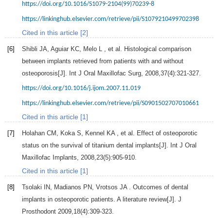
https://doi.org/10.1016/S1079-2104(99)70239-8
https://linkinghub.elsevier.com/retrieve/pii/S1079210499702398
Cited in this article [2]
[6]
Shibli
JA
,
Aguiar
KC
,
Melo
L
, et al. Histological comparison
between implants retrieved from patients with and without
osteoporosis[J].
Int J Oral Maxillofac Surg
,
2008
,
37
(4):321-327.
https://doi.org/10.1016/j.ijom.2007.11.019
https://linkinghub.elsevier.com/retrieve/pii/S0901502707010661
Cited in this article [1]
[7]
Holahan
CM
,
Koka
S
,
Kennel
KA
, et al. Effect of osteoporotic
status on the survival of titanium dental implants[J].
Int J Oral
Maxillofac Implants
,
2008
,
23
(5):905-910.
Cited in this article [1]
[8]
Tsolaki
IN
,
Madianos
PN
,
Vrotsos
JA
. Outcomes of dental
implants in osteoporotic patients. A literature review[J].
J
Prosthodont
2009
,
18
(4):309-323.