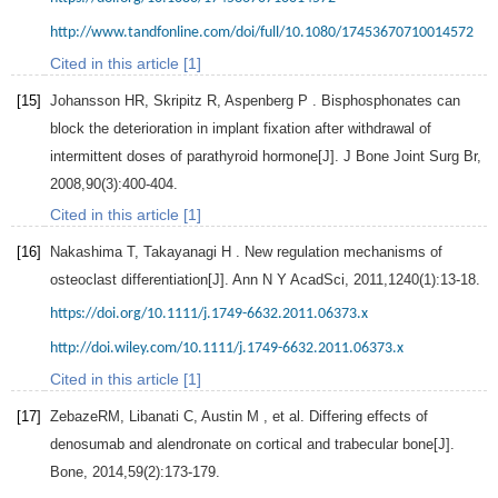
http://www.tandfonline.com/doi/full/10.1080/17453670710014572
Cited in this article [1]
[15]
Johansson
HR
,
Skripitz
R
,
Aspenberg
P
. Bisphosphonates can
block the deterioration in implant fixation after withdrawal of
intermittent doses of parathyroid hormone[J].
J Bone Joint Surg Br
,
2008
,
90
(3):400-404.
Cited in this article [1]
[16]
Nakashima
T
,
Takayanagi
H
. New regulation mechanisms of
osteoclast differentiation[J].
Ann N Y AcadSci
,
2011
,
1240
(1):13-18.
https://doi.org/10.1111/j.1749-6632.2011.06373.x
http://doi.wiley.com/10.1111/j.1749-6632.2011.06373.x
Cited in this article [1]
[17]
ZebazeRM,
Libanati
C
,
Austin
M
, et al. Differing effects of
denosumab and alendronate on cortical and trabecular bone[J].
Bone
,
2014
,
59
(2):173-179.