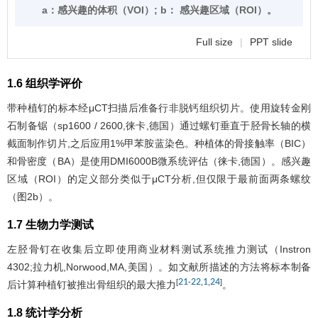
a：感兴趣的体积（VOI）; b： 感兴趣区域（ROI）。
Full size
|
PPT slide
1.6 组织学评价
带种植钉的标本经μCT扫描后准备行非脱钙组织切片。使用旋转金刚
石制备锯（sp1600 / 2600,徕卡,德国）通过螺钉垂直于胫骨长轴的横
截面制作切片,之后应用1%甲苯胺蓝染色。种植体的骨接触率（BIC）
和骨密度（BA）是使用DMI6000B微系统评估（徕卡,德国）。感兴趣
区域（ROI）的定义部分类似于μCT分析,但仅限于最前面两条螺纹
（
图2
b）。
1.7 生物力学测试
左胫骨钉在收集后立即使用商业材料测试系统推力测试（Instron
4302;拉力机,Norwood,MA,美国）。如文献所描述的方法将标本制备
21
22
1
24
[
-
,
,
]
后计算种植钉被推出骨组织的最大推力
。
1.8 统计学分析