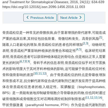
and Treatment for Stomatological Diseases
, 2016, 24(11): 634-639
https://doi.org/10.12016/j.issn.2096-1456.2016.11.003
Previous Article
Next Article
骨质疏松症是一种常见的骨骼疾病,由于显著增强的骨代谢率,可能造成
1
[
]
严重的临床后果,其特征包括低骨量、骨微结构丧失、高骨折风险
。
2
3
[
,
]
随着人口老龄化的增加,骨质疏松症的患者也同样增加
。动物研究
4
5
[
,
]
表明,骨质疏松严重影响种植体的骨整合和稳定性
。临床研究结果
表明,骨质疏松患者可以获得种植体稳定的骨结合,但是相比正常人需要
6
7
8
9
[
,
,
,
]
更长的时间
。骨科手术的信息表明,骨质疏松症似乎对关节置换
术的影响明显大于其对牙科种植体的影响,这可能缘于骨质疏松症对长
10
11
12
[
,
,
]
骨和颌骨影响的差异
。由于骨质疏松症的特点是骨吸收增加
和骨形成不足,抗分解代谢和促合成代谢制剂已被开发应用于提高种植
体在骨质疏松症患者的植入稳定性。双膦酸盐（bisphosphonates,
BPS）是一类能有效地抑制破骨细胞介导骨吸收的药物,但也同时通过
11
12
13
14
[
,
,
,
]
破骨细胞和成骨细胞交互对话网络调控机制抑制骨形成
。
甲状旁腺激素（parathyroid hormone, PTH）作为促合成代谢制剂的