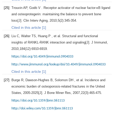
[25]
Trouvin
AP
,
Goëb
V
. Receptor activator of nuclear factor-κB ligand
and osteoprotegerin: maintaining the balance to prevent bone
loss[J].
Clin Interv Aging
,
2010
,
5
(2):345-354.
Cited in this article [1]
[26]
Liu
C
,
Walter
TS
,
Huang
P
, et al. Structural and functional
insights of RANKL-RANK interaction and signaling[J].
J Immunol
,
2010
,
184
(12):6910-6919.
https://doi.org/10.4049/jimmunol.0904033
http://www.jimmunol.org/lookup/doi/10.4049/jimmunol.0904033
Cited in this article [1]
[27]
Burge
R
,
Dawson-Hughes
B
,
Solomon
DH
, et al. Incidence and
economic burden of osteoporosis-related fractures in the United
States, 2005-2025[J].
J Bone Miner Res
,
2007
,
22
(3):465-475.
https://doi.org/10.1359/jbmr.061113
http://doi.wiley.com/10.1359/jbmr.061113