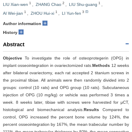
1
2
1
LIU Xian-wen
,
ZHANG Chao
,
LIU Shu-guang
,
1
1
3
AI Wei-jian
,
ZHOU Hui-xi
,
LI Yun-fen
+
Author information
+
History
Abstract
Objective
To investigate the role of osteoprotegerin (OPG) in
implant osseointegration in ovariectomized rats.
Methods
12 weeks
after bilateral ovariectomy, each rat accepted 2 titanium screws in
the proximal tibiae. All animals were then randomly divided into 2
groups: control (10 rats) and OPG group (10 rats). Subcutaneous
injection of OPG (10 mg/kg) or vehicle was performed 3 times a
week. 8 weeks later, tibiae with screws were harvested for μCT,
histological and biomechanical analysis.
Results
Compared to
control, OPG increased the percent bone volume by 124%, the
percent osseointegration by 167%, the mean trabecular number by
111%, the mean trabecular thickness by 92%, the mean connective