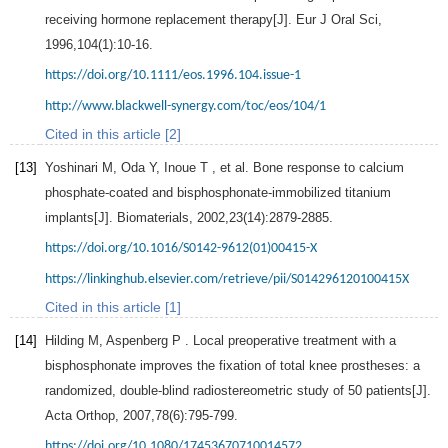
receiving hormone replacement therapy[J].
Eur J Oral Sci
,
1996
,
104
(1):10-16.
https://doi.org/10.1111/eos.1996.104.issue-1
http://www.blackwell-synergy.com/toc/eos/104/1
Cited in this article [2]
[13]
Yoshinari
M
,
Oda
Y
,
Inoue
T
, et al. Bone response to calcium
phosphate-coated and bisphosphonate-immobilized titanium
implants[J].
Biomaterials
,
2002
,
23
(14):2879-2885.
https://doi.org/10.1016/S0142-9612(01)00415-X
https://linkinghub.elsevier.com/retrieve/pii/S014296120100415X
Cited in this article [1]
[14]
Hilding
M
,
Aspenberg
P
. Local preoperative treatment with a
bisphosphonate improves the fixation of total knee prostheses: a
randomized, double-blind radiostereometric study of 50 patients[J].
Acta Orthop
,
2007
,
78
(6):795-799.
https://doi.org/10.1080/17453670710014572