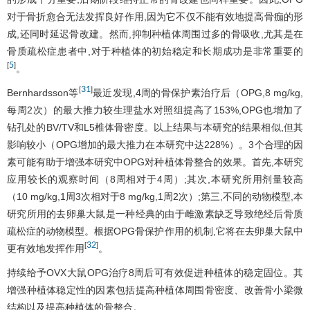
对于骨折愈合无法发挥良好作用,因为它不仅不能有效地提高骨痂的形
成,还同时延迟骨改建。然而,抑制种植体周围过多的骨吸收,尤其是在
骨质疏松症患者中,对于种植体的初始稳定和长期成功是非常重要的
5
[
]
。
31
[
]
Bernhardsson等
最近发现,4周的骨保护素治疗后（OPG,8 mg/kg,
每周2次）的最大推力较生理盐水对照组提高了153%,OPG也增加了
钻孔处的BV/TV和L5椎体骨密度。以上结果与本研究的结果相似,但其
影响较小（OPG增加的最大推力在本研究中达228%）。3个合理的因
素可能有助于增强本研究中OPG对种植体骨整合的效果。首先,本研究
应用较长的观察时间（8周相对于4周）;其次,本研究所用剂量较高
（10 mg/kg,1周3次相对于8 mg/kg,1周2次）;第三,不同的动物模型,本
研究所用的去卵巢大鼠是一种经典的由于雌激素缺乏导致绝经后骨质
疏松症的动物模型。根据OPG骨保护作用的机制,它将在去卵巢大鼠中
32
[
]
更有效地发挥作用
。
持续给予OVX大鼠OPG治疗8周后可有效促进种植体的稳定固位。其
增强种植体稳定性的因素包括提高种植体周围骨密度、改善骨小梁微
结构以及提高种植体的骨整合。