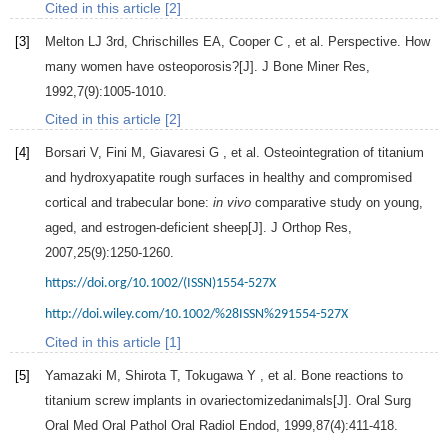
Cited in this article [2]
[3]
Melton LJ
3rd
,
Chrischilles
EA
,
Cooper
C
, et al. Perspective. How
many women have osteoporosis?[J].
J Bone Miner Res
,
1992
,
7
(9):1005-1010.
Cited in this article [2]
[4]
Borsari
V
,
Fini
M
,
Giavaresi
G
, et al. Osteointegration of titanium
and hydroxyapatite rough surfaces in healthy and compromised
cortical and trabecular bone:
in vivo
comparative study on young,
aged, and estrogen-deficient sheep[J].
J Orthop Res
,
2007
,
25
(9):1250-1260.
https://doi.org/10.1002/(ISSN)1554-527X
http://doi.wiley.com/10.1002/%28ISSN%291554-527X
Cited in this article [1]
[5]
Yamazaki
M
,
Shirota
T
,
Tokugawa
Y
, et al. Bone reactions to
titanium screw implants in ovariectomizedanimals[J].
Oral Surg
Oral Med Oral Pathol Oral Radiol Endod
,
1999
,
87
(4):411-418.