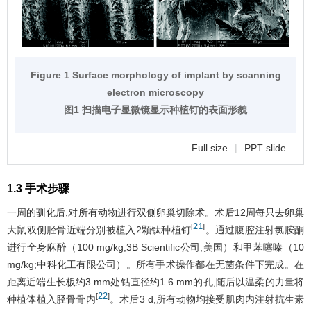
Figure 1 Surface morphology of implant by scanning
electron microscopy
图1 扫描电子显微镜显示种植钉的表面形貌
Full size
|
PPT slide
1.3 手术步骤
一周的驯化后,对所有动物进行双侧卵巢切除术。术后12周每只去卵巢
21
[
]
大鼠双侧胫骨近端分别被植入2颗钛种植钉
。通过腹腔注射氯胺酮
进行全身麻醉（100 mg/kg;3B Scientific公司,美国）和甲苯噻嗪（10
mg/kg;中科化工有限公司）。所有手术操作都在无菌条件下完成。在
距离近端生长板约3 mm处钻直径约1.6 mm的孔,随后以温柔的力量将
22
[
]
种植体植入胫骨骨内
。术后3 d,所有动物均接受肌肉内注射抗生素