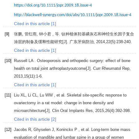
https://doi.org/10.1111/jopr.2009.18.issue-4
http://blackwell-synergy.com/doi/abs/10.1111/jopr.2009.18.issue-4
Cited in this article [1]
[9]
张鹏, 管红雨, 钟小君 , 等. 钛种植体羟基磷灰石和神经生长因子复合
涂层的制备及缓释性能研究[J].
广东牙病防治
,
2014
,
22
(5):238-240.
Cited in this article [1]
[10]
Russell
LA
. Osteoporosis and orthopedic surgery: effect of bone
health on total joint arthroplastyoutcome[J].
Curr Rheumatol Rep
,
2013
,
15
(11):1-6.
Cited in this article [1]
[11]
Liu
XL
,
Li
CL
,
Lu
WW
, et al. Skeletal site-specific response to
ovariectomy in a rat model: change in bone density and
microarchitecture[J].
Clin Oral Implants Res
,
2015
,
26
(4):392-398.
Cited in this article [2]
[12]
Jacobs
R
,
Ghyselen
J
,
Koninckx
P
, et al. Long-term bone mass
evaluation of mandible and lumbar spine in a group of women