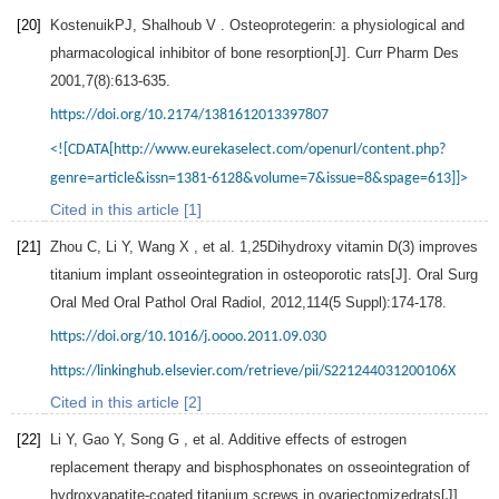
[20]
KostenuikPJ,
Shalhoub
V
. Osteoprotegerin: a physiological and
pharmacological inhibitor of bone resorption[J].
Curr Pharm Des
2001
,
7
(8):613-635.
https://doi.org/10.2174/1381612013397807
<![CDATA[http://www.eurekaselect.com/openurl/content.php?
genre=article&issn=1381-6128&volume=7&issue=8&spage=613]]>
Cited in this article [1]
[21]
Zhou
C
,
Li
Y
,
Wang
X
, et al. 1,25Dihydroxy vitamin D(3) improves
titanium implant osseointegration in osteoporotic rats[J].
Oral Surg
Oral Med Oral Pathol Oral Radiol
,
2012
,
114
(5 Suppl):174-178.
https://doi.org/10.1016/j.oooo.2011.09.030
https://linkinghub.elsevier.com/retrieve/pii/S221244031200106X
Cited in this article [2]
[22]
Li
Y
,
Gao
Y
,
Song
G
, et al. Additive effects of estrogen
replacement therapy and bisphosphonates on osseointegration of
hydroxyapatite-coated titanium screws in ovariectomizedrats[J].