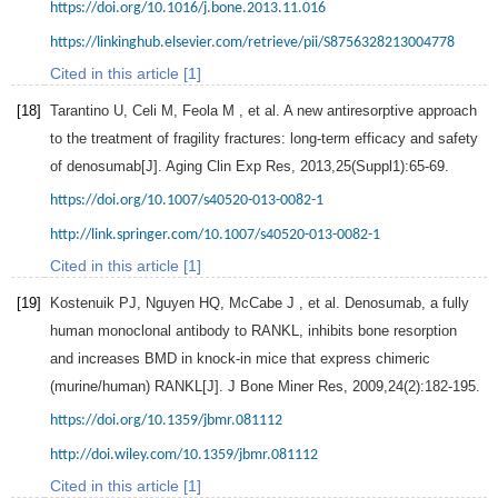
https://doi.org/10.1016/j.bone.2013.11.016
https://linkinghub.elsevier.com/retrieve/pii/S8756328213004778
Cited in this article [1]
[18]
Tarantino
U
,
Celi
M
,
Feola
M
, et al. A new antiresorptive approach
to the treatment of fragility fractures: long-term efficacy and safety
of denosumab[J].
Aging Clin Exp Res
,
2013
,
25
(Suppl1):65-69.
https://doi.org/10.1007/s40520-013-0082-1
http://link.springer.com/10.1007/s40520-013-0082-1
Cited in this article [1]
[19]
Kostenuik
PJ
,
Nguyen
HQ
,
McCabe
J
, et al. Denosumab, a fully
human monoclonal antibody to RANKL, inhibits bone resorption
and increases BMD in knock-in mice that express chimeric
(murine/human) RANKL[J].
J Bone Miner Res
,
2009
,
24
(2):182-195.
https://doi.org/10.1359/jbmr.081112
http://doi.wiley.com/10.1359/jbmr.081112
Cited in this article [1]