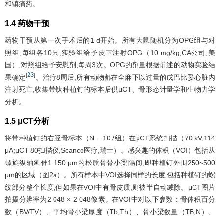
和镇痛药。
1.4 药物干预
药物干预从第一次手术后的1 d开始。所有大鼠随机分为OPG组与对
照组,每组各10只,实验组给予皮下注射OPG（10 mg/kg,CA公司,美
国）,对照组给予安慰剂,每周3次。OPG的剂量根据前述的动物实验结
23
[
]
果确定
。治疗8周后,所有动物都在全麻下以过量的戊巴比妥心脏内
注射死亡,收集带钛种植钉的标本后供μCT、骨形态计量学和生物力学
分析。
1.5 μCT分析
将带种植钉的右胫骨标本（N = 10 /组）在μCT系统扫描（70 kV,114
μA;μCT 80扫描仪,Scanco医疗,瑞士）。感兴趣的体积（VOI）包括从
螺旋纵轴延伸1 150 μm的松质骨骨小梁隔间,即种植钉外围250~500
μm的区域（
图2
a）。所有样本中VOI选择同样的长度,包括种植钉的螺
纹部分整个长度,但如果在VOI中有骨皮质,则被半自动减除。μCT图片
拍摄分辨率为2 048 × 2 048像素。在VOI中对以下参数：骨体积百分
数（BV/TV）、平均骨小梁厚度（Tb,Th）、骨小梁数量（TB,N）、