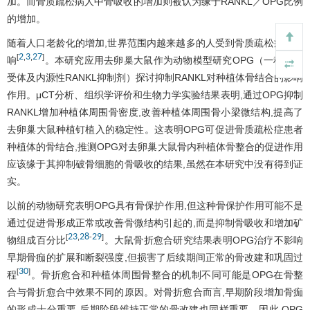
加。而骨质疏松病人中骨吸收的增加则被认为缘于RANKL／OPG比例
的增加。
随着人口老龄化的增加,世界范围内越来越多的人受到骨质疏松症的影
2
3
27
[
,
,
]
响
。本研究应用去卵巢大鼠作为动物模型研究OPG（一种诱饵
受体及内源性RANKL抑制剂）探讨抑制RANKL对种植体骨结合的影响
作用。μCT分析、组织学评价和生物力学实验结果表明,通过OPG抑制
RANKL增加种植体周围骨密度,改善种植体周围骨小梁微结构,提高了
去卵巢大鼠种植钉植入的稳定性。这表明OPG可促进骨质疏松症患者
种植体的骨结合,推测OPG对去卵巢大鼠骨内种植体骨整合的促进作用
应该缘于其抑制破骨细胞的骨吸收的结果,虽然在本研究中没有得到证
实。
以前的动物研究表明OPG具有骨保护作用,但这种骨保护作用可能不是
通过促进骨形成正常或改善骨微结构引起的,而是抑制骨吸收和增加矿
23
28
29
[
,
-
]
物组成百分比
。大鼠骨折愈合研究结果表明OPG治疗不影响
早期骨痂的扩展和断裂强度,但损害了后续期间正常的骨改建和巩固过
30
[
]
程
。骨折愈合和种植体周围骨整合的机制不同可能是OPG在骨整
合与骨折愈合中效果不同的原因。对骨折愈合而言,早期阶段增加骨痂
的形成十分重要,后期阶段维持正常的骨改建也同样重要。因此,OPG