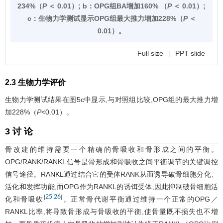
234%（
P
＜ 0.01）; b：OPG组BA增加160% （
P
＜ 0.01）;
c：生物力学测试显示OPG组最大推力增加228%（
P
＜
0.01）。
Full size
|
PPT slide
2.3 生物力学评价
生物力学测试结果在
图5
c中显示,与对照组比较,OPG组的最大推力增
加228%（
P
<0.01）。
3 讨 论
骨改建的维持需要一个精确的骨吸收和骨形成之间的平衡。
OPG/RANK/RANKL信号是骨形成和骨吸收之间平衡调节的关键调控
信号途径。RANKL通过结合它的受体RANK从而诱导破骨细胞分化、
活化和发挥功能,而OPG作为RANKL的诱饵受体,因此抑制破骨细胞活
25
26
[
,
]
化和骨吸收
。正常骨代谢平衡通过维持一个正常的OPG／
RANKL比率,将导致骨形成与骨吸收的平衡,使骨量既不损失也不增