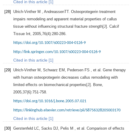
Cited in this article [1]
[28]
Ulrich-Vinther
M
, AndreassenTT. Osteoprotegerin treatment
impairs remodeling and apparent material properties of callus
tissue without influencing structural fracture strength[J].
Calcif
Tissue Int
,
2005
,
76
(4):280-286.
https://doi.org/10.1007/s00223-004-0126-9
http://link.springer.com/10.1007/s00223-004-0126-9
Cited in this article [1]
[29]
Ulrich-Vinther
M
,
Schwarz
EM
,
Pedersen
FS
, et al. Gene therapy
with human osteoprotegerin decreases callus remodeling with
limited effects on biomechanical properties[J].
Bone
,
2005
,
37
(6):751-758.
https://doi.org/10.1016/j.bone.2005.07.021
https://linkinghub.elsevier.com/retrieve/pii/S8756328205003170
Cited in this article [1]
[30]
Gerstenfeld
LC
,
Sacks
DJ
,
Pelis
M
, et al. Comparison of effects