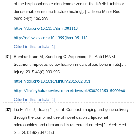
of the bisphosphonate alendronate versus the RANKL inhibitor
denosumab on murine fracture healing[J].
J Bone Miner Res
,
2009
,
24
(2):196-208.
https://doi.org/10.1359/jbmr.081113
http://doi.wiley.com/10.1359/jbmr.081113
Cited in this article [1]
[31]
Bernhardsson
M
,
Sandberg
O
,
Aspenberg
P
. Anti-RANKL
treatment improves screw fixation in cancellous bone in rats[J].
Injury
,
2015
,
46
(6):990-995
https://doi.org/10.1016/j.injury.2015.02.011
https://linkinghub.elsevier.com/retrieve/pii/S0020138315000960
Cited in this article [1]
[32]
Liu
F
,
Zhu
J
,
Huang
Y
, et al. Contrast imaging and gene delivery
through the combined use of novel cationic liposomal
microbubbles and ultrasound in rat carotid arteries[J].
Arch Med
Sci
,
2013
,
9
(2):347-353.