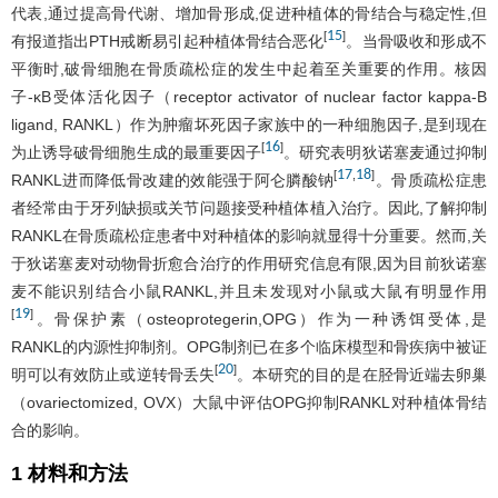
代表,通过提高骨代谢、增加骨形成,促进种植体的骨结合与稳定性,但
15
[
]
有报道指出PTH戒断易引起种植体骨结合恶化
。当骨吸收和形成不
平衡时,破骨细胞在骨质疏松症的发生中起着至关重要的作用。核因
子-κB受体活化因子（receptor activator of nuclear factor kappa-B
ligand, RANKL）作为肿瘤坏死因子家族中的一种细胞因子,是到现在
16
[
]
为止诱导破骨细胞生成的最重要因子
。研究表明狄诺塞麦通过抑制
17
18
[
,
]
RANKL进而降低骨改建的效能强于阿仑膦酸钠
。骨质疏松症患
者经常由于牙列缺损或关节问题接受种植体植入治疗。因此,了解抑制
RANKL在骨质疏松症患者中对种植体的影响就显得十分重要。然而,关
于狄诺塞麦对动物骨折愈合治疗的作用研究信息有限,因为目前狄诺塞
麦不能识别结合小鼠RANKL,并且未发现对小鼠或大鼠有明显作用
19
[
]
。骨保护素（osteoprotegerin,OPG）作为一种诱饵受体,是
RANKL的内源性抑制剂。OPG制剂已在多个临床模型和骨疾病中被证
20
[
]
明可以有效防止或逆转骨丢失
。本研究的目的是在胫骨近端去卵巢
（ovariectomized, OVX）大鼠中评估OPG抑制RANKL对种植体骨结
合的影响。
1 材料和方法