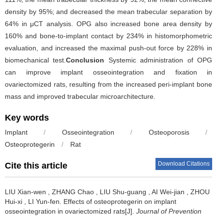
density by 95%; and decreased the mean trabecular separation by
64% in μCT analysis. OPG also increased bone area density by
160% and bone-to-implant contact by 234% in histomorphometric
evaluation, and increased the maximal push-out force by 228% in
biomechanical test.
Conclusion
Systemic administration of OPG
can improve implant osseointegration and fixation in
ovariectomized rats, resulting from the increased peri-implant bone
mass and improved trabecular microarchitecture.
Key words
Implant
/
Osseointegration
/
Osteoporosis
/
Osteoprotegerin
/
Rat
Download Citations
Cite this article
LIU Xian-wen
,
ZHANG Chao
,
LIU Shu-guang
,
AI Wei-jian
,
ZHOU
Hui-xi
,
LI Yun-fen
.
Effects of osteoprotegerin on implant
osseointegration in ovariectomized rats[J].
Journal of Prevention