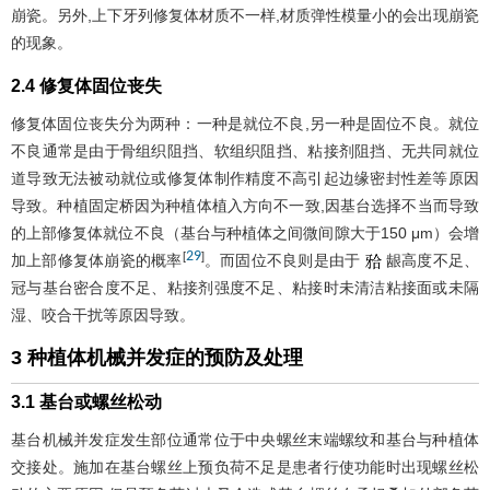
崩瓷。另外,上下牙列修复体材质不一样,材质弹性模量小的会出现崩瓷
的现象。
2.4 修复体固位丧失
修复体固位丧失分为两种：一种是就位不良,另一种是固位不良。就位
不良通常是由于骨组织阻挡、软组织阻挡、粘接剂阻挡、无共同就位
道导致无法被动就位或修复体制作精度不高引起边缘密封性差等原因
导致。种植固定桥因为种植体植入方向不一致,因基台选择不当而导致
的上部修复体就位不良（基台与种植体之间微间隙大于150 μm）会增
29
[
]
加上部修复体崩瓷的概率
。而固位不良则是由于
龈高度不足、
冠与基台密合度不足、粘接剂强度不足、粘接时未清洁粘接面或未隔
湿、咬合干扰等原因导致。
3 种植体机械并发症的预防及处理
3.1 基台或螺丝松动
基台机械并发症发生部位通常位于中央螺丝末端螺纹和基台与种植体
交接处。施加在基台螺丝上预负荷不足是患者行使功能时出现螺丝松