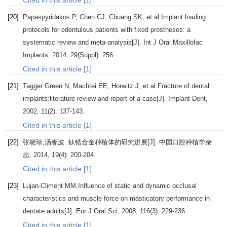
Cited in this article [1]
[20]
Papaspyridakos
P
,
Chen
CJ
,
Chuang
SK
, et al.Implant loading
protocols for edentulous patients with fixed prostheses: a
systematic review and meta-analysis[J].
Int J Oral Maxillofac
Implants
,
2014
,
29
(Suppl): 256.
Cited in this article [1]
[21]
Tagger Green
N
,
Machtei
EE
,
Horwitz
J
, et al.Fracture of dental
implants:literature review and report of a case[J].
Implant Dent
,
2002
,
11
(2): 137-143.
Cited in this article [1]
[22]
张晓珍
,
汤春波
. 钛锆合金种植体的研究进展[J].
中国口腔种植学杂
志
,
2014
,
19
(4): 200-204.
Cited in this article [1]
[23]
Lujan-Climent
MM.
Influence of static and dynamic occlusal
characteristics and muscle force on masticatory performance in
dentate adults[J].
Eur J Oral Sci
,
2008
,
116
(3): 229-236.
Cited in this article [1]