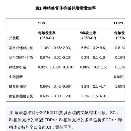
表1 种植修复体机械并发症发生率
SCs
FDPs
每年发生率
5年发生率
每年发生
并发症
（95%
CI
）
（95%
CI
）
（95%
CI
基台或螺丝松动
1.16%（0.66~2.03）
5.6%（3.2~9.6）
0.81%（0
基台或螺丝折断
0.07%（0.02~0.20）
0.3%（0.1~1.0）
0.16%（0
种植体折断
0.02%（0.004~0.070）
0.08%（0.2~1.5）
0.11%（0
支架折断
0.04%（0.
修复体崩瓷
0.64%（0.43~0.96）
3.2%（2.1~4.7）
1.60%（0
修复体固位丧失
0.63%（0.30~1.29）
3.1%（1.5~6.3）
注 该表总结源于2015年ITI共识会议的文献综述回顾。SCs：
种植体支持的单冠;FDPs：种植体支持的多单位桥;FCDs：种
植体支持的全口义齿;CI：置信区间。