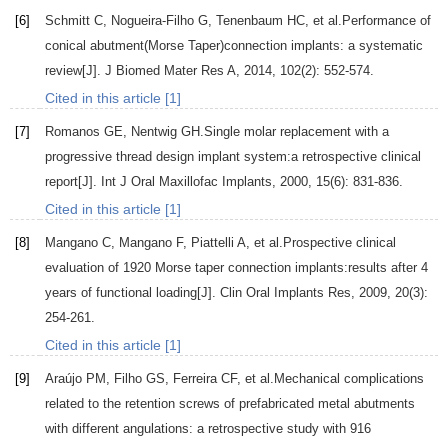
[6]
Schmitt
C
,
Nogueira-Filho
G
,
Tenenbaum
HC
, et al.Performance of
conical abutment(Morse Taper)connection implants: a systematic
review[J].
J Biomed Mater Res A
,
2014
,
102
(2): 552-574.
Cited in this article [1]
[7]
Romanos
GE
,
Nentwig
GH.
Single molar replacement with a
progressive thread design implant system:a retrospective clinical
report[J].
Int J Oral Maxillofac Implants
,
2000
,
15
(6): 831-836.
Cited in this article [1]
[8]
Mangano
C
,
Mangano
F
,
Piattelli
A
, et al.Prospective clinical
evaluation of 1920 Morse taper connection implants:results after 4
years of functional loading[J].
Clin Oral Implants Res
,
2009
,
20
(3):
254-261.
Cited in this article [1]
[9]
Araújo
PM
,
Filho
GS
,
Ferreira
CF
, et al.Mechanical complications
related to the retention screws of prefabricated metal abutments
with different angulations: a retrospective study with 916