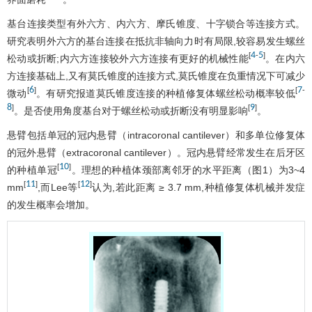
基台连接类型有外六方、内六方、摩氏锥度、十字锁合等连接方式。
研究表明外六方的基台连接在抵抗非轴向力时有局限,较容易发生螺丝
4
5
[
-
]
松动或折断;内六方连接较外六方连接有更好的机械性能
。在内六
方连接基础上,又有莫氏锥度的连接方式,莫氏锥度在负重情况下可减少
6
7
[
]
[
-
微动
。有研究报道莫氏锥度连接的种植修复体螺丝松动概率较低
8
9
]
[
]
。是否使用角度基台对于螺丝松动或折断没有明显影响
。
悬臂包括单冠的冠内悬臂（intracoronal cantilever）和多单位修复体
的冠外悬臂（extracoronal cantilever）。冠内悬臂经常发生在后牙区
10
[
]
的种植单冠
。理想的种植体颈部离邻牙的水平距离（
图1
）为3~4
11
12
[
]
[
]
mm
,而Lee等
认为,若此距离 ≥ 3.7 mm,种植修复体机械并发症
的发生概率会增加。