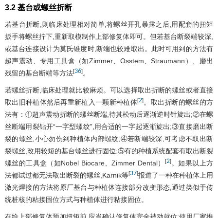
3.2 基台或螺丝折断
若基台折断,则临床处理相对简单,将螺丝开孔暴露之后,用配套的扭矩
扳手将螺丝拧下,重新取模制作上部修复体即可。但若基台断裂端较深,
或基台连接设计为莫氏锥度时,断端也较难取出。此时可用到的方法有
超声震动、专用工具盒（如Zimmer、Osstem、Straumann）、磨出
36
[
]
残留的基台断端等方法
。
若螺丝折断,临床处理就比较麻烦。可以选择取出折断的螺丝或者直接
2
[
]
取出旧种植体然后再重新植入一颗新种植体
。取出折断的螺丝的方
法有：①超声震动折断的螺丝断端,待其松动后逐渐逆时针旋出;②在螺
丝断端用裂钻开“一字型螺纹”,用合适的一字起逐渐旋出;③直接磨出断
裂的螺丝,小心勿伤到种植体内部螺纹;④若断端较深,可考虑不取出断
裂螺丝,改用较短的基台螺丝进行固位;⑤有的种植系统配套有取出断裂
2
[
]
螺丝的工具盒（如Nobel Biocare、Zimmer Dental）
。如果以上方
37
[
]
法都试过都无法取出断裂的螺丝,Karnik等
报道了一种在种植体上用
激光焊接的方法将原厂基台与种植体连接部分改变形态,通过类似于传
统桩核的粘接固位方式与种植体进行粘接固位。
在给上部修复体预加扭矩前,应当确认修复体完全被动就位;使用厂家推