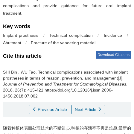
complications and provide guidance for future oral implant
treatment.
Key words
Implant prosthesis
/
Technical complication
/
Incidence
/
Abutment
/
Fracture of the veneering material
Download Citations
Cite this article
SHI Bin
,
WU Tao
.
Technical complications associated with implant
prostheses in terms of reason, prevention, and management[J].
Journal of Prevention and Treatment for Stomatological Diseases
,
2018, 26(7): 415-421 https://doi.org/10.12016/j.issn.2096-
1456.2018.07.002
Previous Article
Next Article
随着种植体表面处理技术的不断进步,种植的存活率不再是难题,最新的