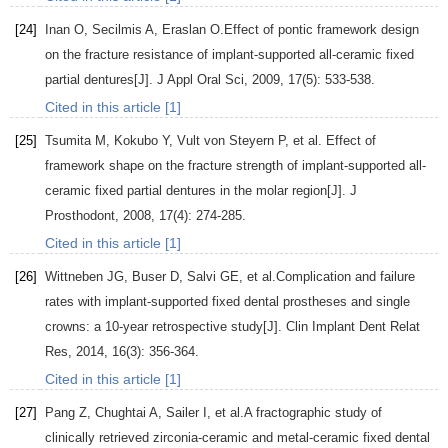
[24]
Inan
O
,
Secilmis
A
,
Eraslan
O.
Effect of pontic framework design
on the fracture resistance of implant-supported all-ceramic fixed
partial dentures[J].
J Appl Oral Sci
,
2009
,
17
(5): 533-538.
Cited in this article [1]
[25]
Tsumita
M
,
Kokubo
Y
,
Vult von Steyern P
, et al. Effect of
framework shape on the fracture strength of implant-supported all-
ceramic fixed partial dentures in the molar region[J].
J
Prosthodont
,
2008
,
17
(4): 274-285.
Cited in this article [1]
[26]
Wittneben
JG
,
Buser
D
,
Salvi
GE
, et al.Complication and failure
rates with implant-supported fixed dental prostheses and single
crowns: a 10-year retrospective study[J].
Clin Implant Dent Relat
Res
,
2014
,
16
(3): 356-364.
Cited in this article [1]
[27]
Pang
Z
,
Chughtai
A
,
Sailer
I
, et al.A fractographic study of
clinically retrieved zirconia-ceramic and metal-ceramic fixed dental