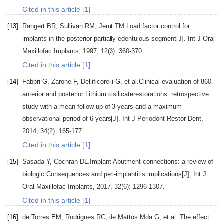
Cited in this article [1]
[13]
Rangert
BR
,
Sullivan
RM
,
Jemt
TM.
Load factor control for
implants in the posterior partially edentulous segment[J].
Int J Oral
Maxillofac Implants
,
1997
,
12
(3): 360-370.
Cited in this article [1]
[14]
Fabbri
G
,
Zarone
F
,
Dellificorelli
G
, et al.Clinical evaluation of 860
anterior and posterior Lithium disilicaterestorations: retrospective
study with a mean follow-up of 3 years and a maximum
observational period of 6 years[J].
Int J Periodont Restor Dent
,
2014
,
34
(2): 165-177.
Cited in this article [1]
[15]
Sasada
Y
,
Cochran
DL.
Implant-Abutment connections: a review of
biologic Consequences and peri-implantitis implications[J].
Int J
Oral Maxillofac Implants
,
2017
,
32
(6): 1296-1307.
Cited in this article [1]
[16]
de Torres
EM
,
Rodrigues
RC
,
de Mattos Mda
G
, et al. The effect