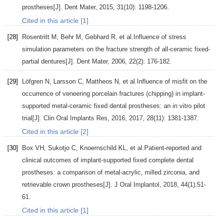
prostheses[J].
Dent Mater
,
2015
,
31
(10): 1198-1206.
Cited in this article [1]
[28]
Rosentritt
M
,
Behr
M
,
Gebhard
R
, et al.Influence of stress
simulation parameters on the fracture strength of all-ceramic fixed-
partial dentures[J].
Dent Mater
,
2006
,
22
(2): 176-182.
[29]
Löfgren
N
,
Larsson
C
,
Mattheos
N
, et al.Influence of misfit on the
occurrence of veneering porcelain fractures (chipping) in implant-
supported metal-ceramic fixed dental prostheses: an in vitro pilot
trial[J].
Clin Oral Implants Res, 2016
,
2017
,
28
(11): 1381-1387.
Cited in this article [2]
[30]
Box
VH
,
Sukotjo
C
,
Knoernschild
KL
, et al.Patient-reported and
clinical outcomes of implant-supported fixed complete dental
prostheses: a comparison of metal-acrylic, milled zirconia, and
retrievable crown prostheses[J].
J Oral Implantol
,
2018
,
44
(1):51-
61.
Cited in this article [1]