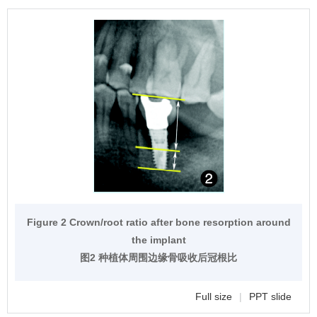
Figure 2 Crown/root ratio after bone resorption around
the implant
图2 种植体周围边缘骨吸收后冠根比
Full size
|
PPT slide