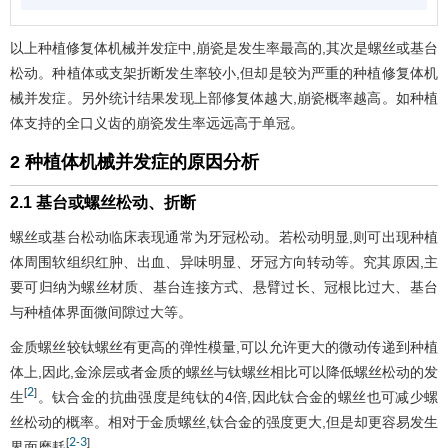
以上种植修复体机械并发症中,崩瓷是发生率最高的,其次是螺丝或基台
松动。种植体或支架折断发生率较小,但却是较为严重的种植修复体机
械并发症。另外统计结果发现上部修复体越大,崩瓷概率越高。如种植
体支持的全口义齿的崩瓷发生率远远高于单冠。
2 种植体机械并发症的原因分析
2.1 基台或螺丝松动、折断
螺丝或基台松动临床表现通常为牙冠松动。若松动明显,则可出现种植
体周围软组织红肿、出血、异味明显、牙冠方向转动等。究其原因,主
要可归纳为螺丝材质、基台连接方式、悬臂过长、冠根比过大、基台
与种植体界面微间隙过大等。
金质螺丝较钛螺丝有更高的弹性模量,可以允许更大的微动传递到种植
体上,因此,金涂层或者金质的螺丝与钛螺丝相比可以降低螺丝松动的发
2
[
]
生
。钛合金的抗曲强度是纯钛的4倍,因此钛合金的螺丝也可减少螺
丝松动的概率。相对于金质螺丝,钛合金的强度更大,但是却更容易发生
2
3
[
-
]
界面磨耗
。