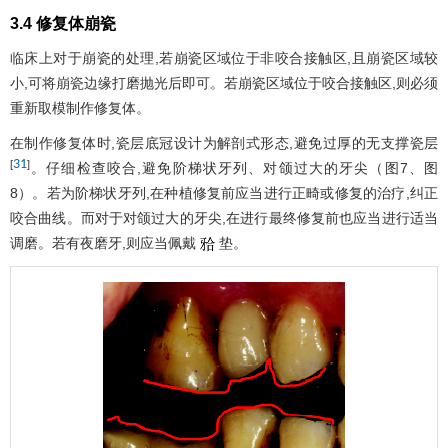
3.4 修复体崩瓷
临床上对于崩瓷的处理,若崩瓷区域位于非咬合接触区,且崩瓷区域较
小,可将崩瓷边缘打磨抛光后即可。若崩瓷区域位于咬合接触区,则必须
重新取模制作修复体。
在制作修复体时,瓷层底冠设计为解剖式形态,避免过厚的无支撑瓷层
31
[
]
。仔细检查咬合,避免阶梯状牙列、对颌过大的牙尖（
图7
、
图
8
）。若为阶梯状牙列,在种植修复前应当进行正畸或修复的治疗,纠正
咬合曲线。而对于对颌过大的牙尖,在进行最终修复前也应当进行适当
调磨。若有夜磨牙,则应当佩戴
垫。