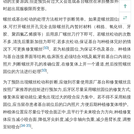
动的主要原因,但是预负荷过大又会造成基台螺丝在承担叠加外部负荷
时超出屈服极限而变形。
螺丝或基台松动的处理方法相对于折断简单。如果是螺丝固位的修复
体,可打开螺丝开孔完全去除螺丝孔内暂封材料（棉捻、氧化锌、牙
胶、聚四氟乙烯膜等）后用原厂螺丝刀拧下即可。若螺丝松动的次数
不多,清洗后重新加扭力即可;若多次松动,保证基台与种植体完好的情
10
[
]
况下,可更换修复螺丝
。若为粘接固位,为保证不伤及基台、种植体
与基台连接界面等结构,临床医生必须结合X线及戴牙前基台口内就位
照片,判断螺丝开孔的准确位置,在修复体上开一个通道,然后按照螺丝
10
[
]
固位的方法进行处理
。
为了预防出现螺丝松动和折断,应做到尽量使用原厂基台和修复螺丝且
按照厂家推荐的扭矩进行预加力;后牙区尽量采用螺丝固位的修复方式;
修复体应被动就位;避免出现过大的咬合应力集中。若不得不采用粘接
固位,应当留存患者基台就位后的口内照片,方便后期种植修复体维护。
种植体位置应尽量位于咬合面正中,且平行于未来咬合力方向;种植修复
体应当减小咬合面,降低牙尖斜度,减少非轴向负重,减少悬臂长度,调整
34
35
[
-
]
至轻咬合
。