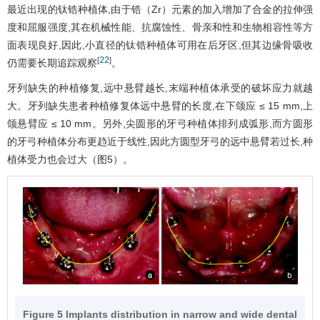
最近出现的钛锆种植体,由于锆（Zr）元素的加入增加了合金的拉伸强
度和屈服强度,其在机械性能、抗腐蚀性、骨亲和性和生物相容性等方
面表现良好,因此,小直径的钛锆种植体可用在后牙区,但其边缘骨吸收
22
[
]
仍需要长期追踪观察
。
牙列缺失的种植修复,远中悬臂越长,末端种植体承受的破坏应力就越
大。牙列缺失患者种植修复体远中悬臂的长度,在下颌应 ≤ 15 mm,上
颌悬臂应 ≤ 10 mm。另外,尖圆形的牙弓种植体排列成弧形,而方圆形
的牙弓种植体分布更趋近于线性,因此方圆型牙弓的远中悬臂若过长,种
植体受力也会过大（
图5
）。
Figure 5 Implants distribution in narrow and wide dental