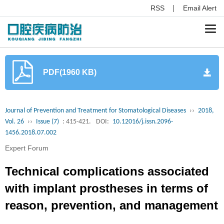
RSS
Email Alert
Togg
navi
PDF(1960 KB)
Journal of Prevention and Treatment for Stomatological Diseases
››
2018,
Vol. 26
››
Issue (7)
: 415-421.
DOI:
10.12016/j.issn.2096-
1456.2018.07.002
Expert Forum
Technical complications associated
with implant prostheses in terms of
reason, prevention, and management