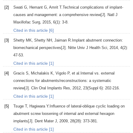
[2]
Swati
G
,
Hemant
G
,
Amrit
T.
Technical complications of implant-
causes and management: a comprehensive review[J].
Natl J
Maxillofac Surg
,
2015
,
6
(1): 3-8.
Cited in this article [6]
[3]
Shetty
MK
,
Shetty
NH
,
Jaiman
R.
Implant abutment connection:
biomechanical perspectives[J].
Nitte Univ J Health Sci
,
2014
,
4
(2):
47-53.
Cited in this article [1]
[4]
Gracis
S
,
Michalakis
K
,
Vigolo
P
, et al.Internal vs. external
connections for abutments/reconstructions: a systematic
review[J].
Clin Oral Implants Res
,
2012
,
23
(Suppl 6): 202-216.
Cited in this article [1]
[5]
Tsuge
T
,
Hagiwara
Y.
Influence of lateral-oblique cyclic loading on
abutment screw loosening of internal and external hexagon
implants[J].
Dent Mater J
,
2009
,
28
(28): 373-381.
Cited in this article [1]