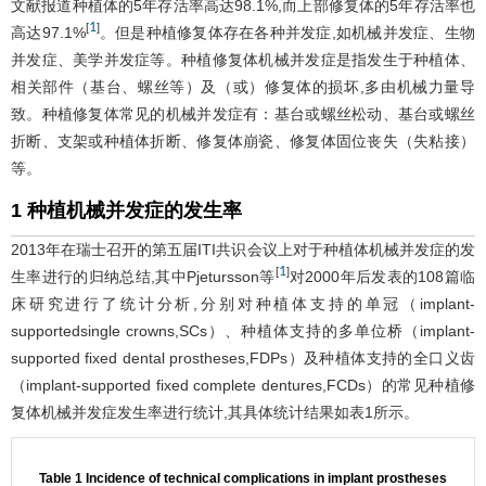
文献报道种植体的5年存活率高达98.1%,而上部修复体的5年存活率也
1
[
]
高达97.1%
。但是种植修复体存在各种并发症,如机械并发症、生物
并发症、美学并发症等。种植修复体机械并发症是指发生于种植体、
相关部件（基台、螺丝等）及（或）修复体的损坏,多由机械力量导
致。种植修复体常见的机械并发症有：基台或螺丝松动、基台或螺丝
折断、支架或种植体折断、修复体崩瓷、修复体固位丧失（失粘接）
等。
1 种植机械并发症的发生率
2013年在瑞士召开的第五届ITI共识会议上对于种植体机械并发症的发
1
[
]
生率进行的归纳总结,其中Pjetursson等
对2000年后发表的108篇临
床研究进行了统计分析,分别对种植体支持的单冠（implant-
supportedsingle crowns,SCs）、种植体支持的多单位桥（implant-
supported fixed dental prostheses,FDPs）及种植体支持的全口义齿
（implant-supported fixed complete dentures,FCDs）的常见种植修
复体机械并发症发生率进行统计,其具体统计结果如
表1
所示。
Table 1 Incidence of technical complications in implant prostheses