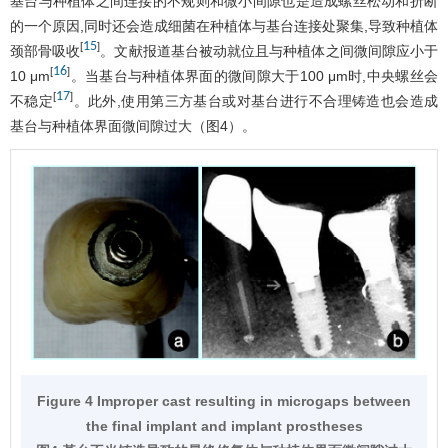
基台与种植体之间连接的不规则和微小间隙也是造成螺丝松动和折断
的一个原因,同时还会造成细菌在种植体与基台连接处聚集,导致种植体
15
[
]
颈部骨吸收
。文献报道基台被动就位且与种植体之间微间隙应小于
16
[
]
10 μm
。当基台与种植体界面的微间隙大于100 μm时,中央螺丝会
17
[
]
不稳定
。此外,使用第三方基台或对基台进行不合理铸造也会造成
基台与种植体界面微间隙过大（
图4
）。
Figure 4 Improper cast resulting in microgaps between
the final implant and implant prostheses