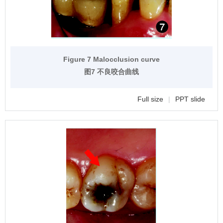
Figure 7 Malocclusion curve
图7 不良咬合曲线
Full size
|
PPT slide