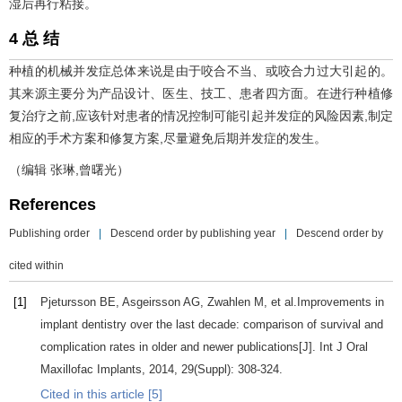
湿后再行粘接。
4 总 结
种植的机械并发症总体来说是由于咬合不当、或咬合力过大引起的。
其来源主要分为产品设计、医生、技工、患者四方面。在进行种植修
复治疗之前,应该针对患者的情况控制可能引起并发症的风险因素,制定
相应的手术方案和修复方案,尽量避免后期并发症的发生。
（编辑 张琳,曾曙光）
References
Publishing order
|
Descend order by publishing year
|
Descend order by
cited within
[1]
Pjetursson
BE
,
Asgeirsson
AG
,
Zwahlen
M
, et al.Improvements in
implant dentistry over the last decade: comparison of survival and
complication rates in older and newer publications[J].
Int J Oral
Maxillofac Implants
,
2014
,
29
(Suppl): 308-324.
Cited in this article [5]