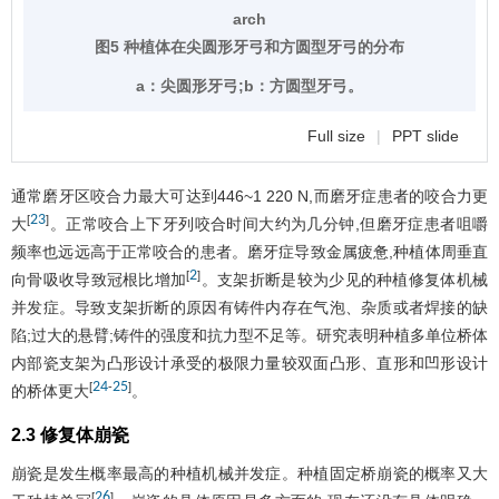
arch
图5 种植体在尖圆形牙弓和方圆型牙弓的分布
a：尖圆形牙弓;b：方圆型牙弓。
Full size
|
PPT slide
通常磨牙区咬合力最大可达到446~1 220 N,而磨牙症患者的咬合力更
23
[
]
大
。正常咬合上下牙列咬合时间大约为几分钟,但磨牙症患者咀嚼
频率也远远高于正常咬合的患者。磨牙症导致金属疲惫,种植体周垂直
2
[
]
向骨吸收导致冠根比增加
。支架折断是较为少见的种植修复体机械
并发症。导致支架折断的原因有铸件内存在气泡、杂质或者焊接的缺
陷;过大的悬臂;铸件的强度和抗力型不足等。研究表明种植多单位桥体
内部瓷支架为凸形设计承受的极限力量较双面凸形、直形和凹形设计
24
25
[
-
]
的桥体更大
。
2.3 修复体崩瓷
崩瓷是发生概率最高的种植机械并发症。种植固定桥崩瓷的概率又大
26
[
]