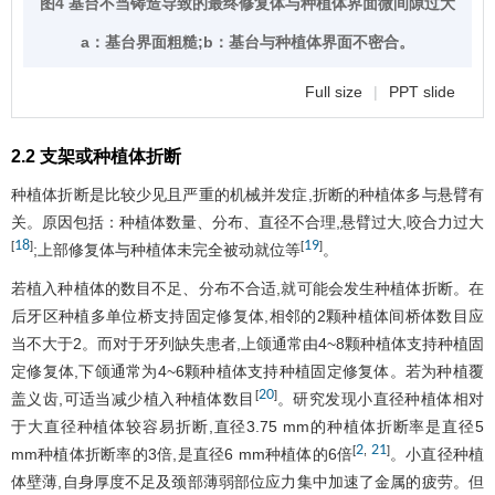
图4 基台不当铸造导致的最终修复体与种植体界面微间隙过大
a：基台界面粗糙;b：基台与种植体界面不密合。
Full size
|
PPT slide
2.2 支架或种植体折断
种植体折断是比较少见且严重的机械并发症,折断的种植体多与悬臂有
关。原因包括：种植体数量、分布、直径不合理,悬臂过大,咬合力过大
18
19
[
]
[
]
;上部修复体与种植体未完全被动就位等
。
若植入种植体的数目不足、分布不合适,就可能会发生种植体折断。在
后牙区种植多单位桥支持固定修复体,相邻的2颗种植体间桥体数目应
当不大于2。而对于牙列缺失患者,上颌通常由4~8颗种植体支持种植固
定修复体,下颌通常为4~6颗种植体支持种植固定修复体。若为种植覆
20
[
]
盖义齿,可适当减少植入种植体数目
。研究发现小直径种植体相对
于大直径种植体较容易折断,直径3.75 mm的种植体折断率是直径5
2
21
[
,
]
mm种植体折断率的3倍,是直径6 mm种植体的6倍
。小直径种植
体壁薄,自身厚度不足及颈部薄弱部位应力集中加速了金属的疲劳。但