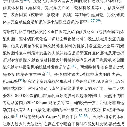
于种植单冠
。崩瓷的具体原因是多方面的,现在还没有具体明确。
修复体材料（如材料、瓷层厚度不足、瓷材料较差等）、修复体形
态、咬合因素（夜磨牙、紧咬牙、反颌）等都会引起崩瓷。另外,修复
1
27
29
[
,
-
]
体未完全就位会增加瓷体微小裂隙或崩瓷的概率
。
有研究对比了种植体支持的全口固定义齿的修复材料（包括金属-丙烯
酸树脂、整体切割氧化锆、瓷贴面氧化锆材料）发生机械并发症的差
异。结果表明整体切割氧化锆修复材料的机械并发症最少;金属-丙烯
酸树脂修复材料最常发生的机械并发症是后牙区修复体磨耗及牙齿折
断;整体切割氧化锆修复材料最大的机械并发症是对颌牙的磨耗;瓷贴面
30
[
]
氧化锆材料最常见的机械并发症是崩瓷
。丙烯酸树脂较金属支架烤
1
[
]
瓷修复体崩瓷发生率高
。瓷体脆性很大,对抗拉应力的能力差。
31
[
]
Kamio等
研究了全瓷冠底冠的形态对于崩瓷的影响,发现底冠形态为
解剖式相对于底冠无特定形态的组别能承受更大的咬合力。每年大约
会发生800 000次的咀嚼循环,而牙周膜可以起缓冲作用。天然牙的轴
向运动范围为20~100 μm,能感受到20 μm的咬合干扰。种植牙轴向运
动范围只有3~5 μm,缺乏牙周膜的神经感受器,无法感受到种植牙传导
1
32
33
[
]
[
-
]
的力量
,只能感受到48~64 μm的咬合干扰
。因此种植修复体在
咀嚼力过大时无法控制,在存在细小咬合干扰时不能及时发现,容易造成