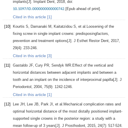
implants[J].
Implant Dent
,
2018
, doi:
.[Epub ahead of print].
10.1097/ID.0000000000000742
Cited in this article [1]
[10]
Kourtis
S
,
Damanaki
M
,
Kaitatzidou
S
, et al.Loosening of the
fixing screw in single implant crowns: predisposingfactors,
prevention and treatment options[J].
J Esthet Restor Dent
,
2017
,
29
(4): 233-246.
Cited in this article [3]
[11]
Gastaldo
JF
,
Cury
PR
,
Sendyk
WR.
Effect of the vertical and
horizontal distances between adjacent implants and between a
tooth and an implant on the incidence of interproximal papilla[J].
J
Periodontol
,
2004
,
75
(9): 1242-1246.
Cited in this article [1]
[12]
Lee
JH
,
Lee
JB
,
Park
JI
, et al.Mechanical complication rates and
optimal horizontal distance of the most distally positioned implant-
supported single crowns in the posterior region: a study with a
mean follow-up of 3 years[J].
J Prosthodont
,
2015
,
24
(7): 517-524.