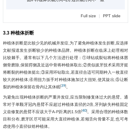
Full size
|
PPT slide
3.3 种植体折断
种植体折断是比较少见的机械并发症,为了避免种植体发生折断,应选择
文献报道发生折断较少的种植体品牌。种植体折断在临床上处理相对
比较棘手。通常有以下几个方法进行处理：①球钻或裂钻将种植体唇
侧骨磨除,保留腭侧及近远中骨将种植体取出;②类似拔牙技术采用牙挺
将断裂的种植体挺出;③采用环钻取出,若直径合适可同期种入一枚直径
较大的种植体;④用扭力扳手对种植体施加过大扭矩,使其旋出;⑤让断
39
[
]
裂的种植体保留在骨内让其休眠
。
为避免出现种植体折断的严重并发症,应当限制修复体过大的悬臂。通
常对于单颗牙冠内悬臂不应超过种植体直径的2倍,牙列缺失种植固定
40
[
]
义齿修复的悬臂不应该大于A-P距离的1.5倍
。采用合理的种植体数
目和分布,磨牙区尽可能采用大直径种植体,若颊舌向骨量不足,也可考
虑使用小直径钛锆种植体。