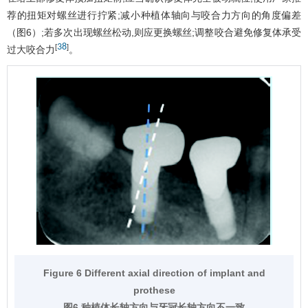
荐的扭矩对螺丝进行拧紧;减小种植体轴向与咬合力方向的角度偏差
（
图6
）;若多次出现螺丝松动,则应更换螺丝;调整咬合避免修复体承受
38
[
]
过大咬合力
。
Figure 6 Different axial direction of implant and
prothese
图6 种植体长轴方向与牙冠长轴方向不一致