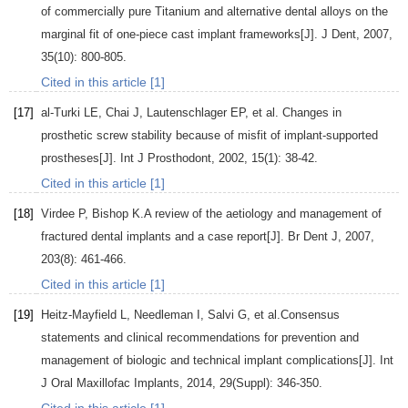
of commercially pure Titanium and alternative dental alloys on the
marginal fit of one-piece cast implant frameworks[J].
J Dent
,
2007
,
35
(10): 800-805.
Cited in this article [1]
[17]
al-Turki
LE
,
Chai
J
,
Lautenschlager
EP
, et al. Changes in
prosthetic screw stability because of misfit of implant-supported
prostheses[J].
Int J Prosthodont
,
2002
,
15
(1): 38-42.
Cited in this article [1]
[18]
Virdee
P
,
Bishop
K.
A review of the aetiology and management of
fractured dental implants and a case report[J].
Br Dent J
,
2007
,
203
(8): 461-466.
Cited in this article [1]
[19]
Heitz-Mayfield
L
,
Needleman
I
,
Salvi
G
, et al.Consensus
statements and clinical recommendations for prevention and
management of biologic and technical implant complications[J].
Int
J Oral Maxillofac Implants
,
2014
,
29
(Suppl): 346-350.