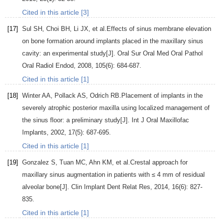
Cited in this article [3]
[17]
Sul
SH
,
Choi
BH
,
Li
JX
, et al.Effects of sinus membrane elevation
on bone formation around implants placed in the maxillary sinus
cavity: an experimental study[J].
Oral Sur Oral Med Oral Pathol
Oral Radiol Endod
,
2008
,
105
(6): 684-687.
Cited in this article [1]
[18]
Winter
AA
,
Pollack
AS
,
Odrich
RB
.Placement of implants in the
severely atrophic posterior maxilla using localized management of
the sinus floor: a preliminary study[J].
Int J Oral Maxillofac
Implants
,
2002
,
17
(5): 687-695.
Cited in this article [1]
[19]
Gonzalez
S
,
Tuan
MC
,
Ahn
KM
, et al.Crestal approach for
maxillary sinus augmentation in patients with ≤ 4 mm of residual
alveolar bone[J].
Clin Implant Dent Relat Res
,
2014
,
16
(6): 827-
835.
Cited in this article [1]