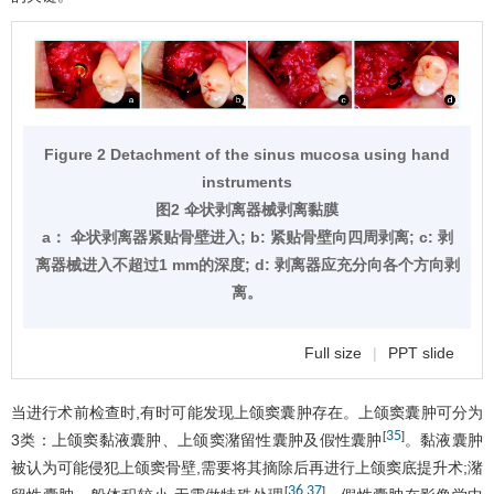
Figure 2 Detachment of the sinus mucosa using hand
instruments
图2 伞状剥离器械剥离黏膜
a： 伞状剥离器紧贴骨壁进入; b: 紧贴骨壁向四周剥离; c: 剥
离器械进入不超过1 mm的深度; d: 剥离器应充分向各个方向剥
离。
Full size
|
PPT slide
当进行术前检查时,有时可能发现上颌窦囊肿存在。上颌窦囊肿可分为
35
[
]
3类：上颌窦黏液囊肿、上颌窦潴留性囊肿及假性囊肿
。黏液囊肿
被认为可能侵犯上颌窦骨壁,需要将其摘除后再进行上颌窦底提升术;潴
36
37
[
,
]