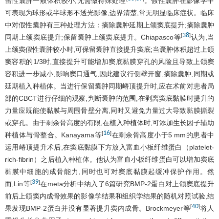
留性囊肿一般体积较小,无需做特殊处理
。假性囊肿在影像学中
可表现为球形或半球形不透光影像,边界清楚,常无明显临床症状。临床
中对假性囊肿有三种处理方法：摘除囊肿延期上颌窦底提升;摘除囊肿
38
[
]
同期上颌窦底提升;保留囊肿上颌窦底提升。Chiapasco等
认为,当
上颌窦假性囊肿较小时,可保留囊肿直接提升窦底;当囊肿体积超过上颌
窦容积的1/3时,直接提升可能增加窦底黏膜穿孔的风险且导致上颌窦
容积进一步减小,影响窦口通气,因此建议行侧壁开窗,摘除囊肿,同期或
延期植入种植体。当进行保留囊肿同期嵴顶提升时,应在术前对患者局
部的CBCT进行仔细的观察,判断囊肿的范围,在剥离窦底黏膜时提升的
力量应既能使黏膜与周围骨壁分离,同时又避免力量过大导致黏膜撕裂
或穿孔。由于剩余骨高度的有限,在植入种植体时,可添加生长因子辅助
16
[
]
种植体与骨整合。Kanayama等
在剩余骨高度小于5 mm的患者中
运用嵴顶提升术后,在窦底黏膜下方放入富血小板纤维蛋白（platelet-
rich-fibrin）之后植入种植体。他认为富血小板纤维蛋白可以增加窦底
黏膜中细胞的成骨能力,同时也可对窦底黏膜起缓冲保护作用。然
39
[
]
而,Lin等
在meta分析中纳入了6篇研究BMP-2蛋白对上颌窦底提升
前后上颌窦内成骨效果的影像学结果和组织学结果的随机对照试验,结
40
[
]
果发现BMP-2蛋白并没有显著提升窦内成骨。Brockmeyer等
将人