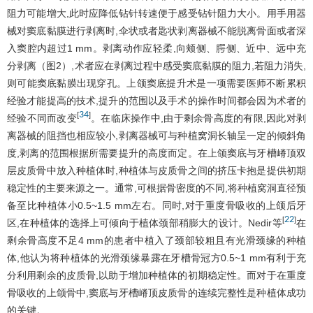
阻力可能增大,此时应降低钻针转速便于感受钻针阻力大小。用手用器
械对窦底黏膜进行剥离时,伞状或者匙状剥离器械不能脱离骨面或者深
入窦腔内超过1 mm。剥离动作应轻柔,向颊侧、腭侧、近中、远中充
分剥离（
图2
）,术者应在剥离过程中感受窦底黏膜的阻力,若阻力消失,
则可能窦底黏膜出现穿孔。上颌窦底提升术是一项需要医师不断累积
经验才能提高的技术,提升的范围以及手术的操作时间都会因为术者的
34
[
]
经验不同而改变
。在临床操作中,由于剩余骨高度的有限,因此对剥
离器械的阻挡也相应较小,剥离器械可与种植窝洞长轴呈一定的倾斜角
度,剥离的范围根据所需要提升的高度而定。在上颌窦底与牙槽嵴顶双
层皮质骨中放入种植体时,种植体与皮质骨之间的挤压卡抱是提供初期
稳定性的主要来源之一。通常,可根据骨密度的不同,将种植窝洞直径预
备至比种植体小0.5~1.5 mm左右。同时,对于重度骨吸收的上颌后牙
22
[
]
区,在种植体的选择上可倾向于植体颈部稍膨大的设计。Nedir等
在
剩余骨高度不足4 mm的患者中植入了颈部较粗且有光滑颈缘的种植
体,他认为将种植体的光滑颈缘暴露在牙槽骨冠方0.5~1 mm有利于充
分利用剩余的皮质骨,以助于增加种植体的初期稳定性。而对于在重度
骨吸收的上颌骨中,窦底与牙槽嵴顶皮质骨的连续完整性是种植体成功
的关键。