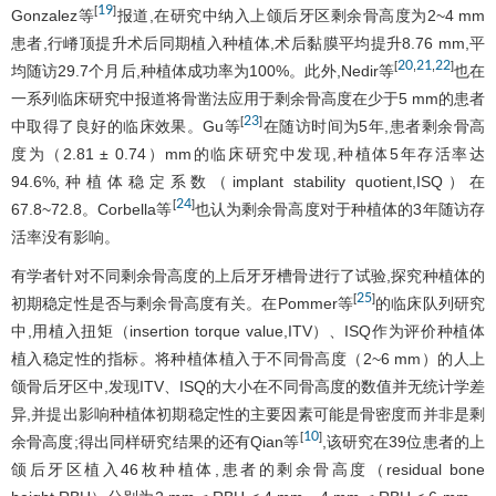
19
[
]
Gonzalez等
报道,在研究中纳入上颌后牙区剩余骨高度为2~4 mm
患者,行嵴顶提升术后同期植入种植体,术后黏膜平均提升8.76 mm,平
20
21
22
[
,
,
]
均随访29.7个月后,种植体成功率为100%。此外,Nedir等
也在
一系列临床研究中报道将骨凿法应用于剩余骨高度在少于5 mm的患者
23
[
]
中取得了良好的临床效果。Gu等
在随访时间为5年,患者剩余骨高
度为（2.81 ± 0.74）mm的临床研究中发现,种植体5年存活率达
94.6%,种植体稳定系数（implant stability quotient,ISQ）在
24
[
]
67.8~72.8。Corbella等
也认为剩余骨高度对于种植体的3年随访存
活率没有影响。
有学者针对不同剩余骨高度的上后牙牙槽骨进行了试验,探究种植体的
25
[
]
初期稳定性是否与剩余骨高度有关。在Pommer等
的临床队列研究
中,用植入扭矩（insertion torque value,ITV）、ISQ作为评价种植体
植入稳定性的指标。将种植体植入于不同骨高度（2~6 mm）的人上
颌骨后牙区中,发现ITV、ISQ的大小在不同骨高度的数值并无统计学差
异,并提出影响种植体初期稳定性的主要因素可能是骨密度而并非是剩
10
[
]
余骨高度;得出同样研究结果的还有Qian等
,该研究在39位患者的上
颌后牙区植入46枚种植体,患者的剩余骨高度（residual bone