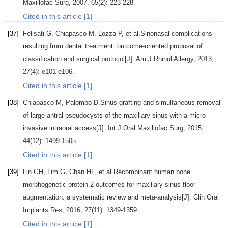
Maxillofac Surg
,
2007
,
65
(2): 223-228.
Cited in this article [1]
[37]
Felisati
G
,
Chiapasco
M
,
Lozza
P
, et al.Sinonasal complications
resulting from dental treatment: outcome-oriented proposal of
classification and surgical protocol[J].
Am J Rhinol Allergy
,
2013
,
27
(4): e101-e106.
Cited in this article [1]
[38]
Chiapasco
M
,
Palombo
D
.Sinus grafting and simultaneous removal
of large antral pseudocysts of the maxillary sinus with a micro-
invasive intraoral access[J].
Int J Oral Maxillofac Surg
,
2015
,
44
(12): 1499-1505.
Cited in this article [1]
[39]
Lin
GH
,
Lim
G
,
Chan
HL
, et al.Recombinant human bone
morphogenetic protein 2 outcomes for maxillary sinus floor
augmentation: a systematic review and meta-analysis[J].
Clin Oral
Implants Res
,
2016
,
27
(11): 1349-1359.
Cited in this article [1]