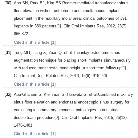
[30]
Ahn
SH
,
Park
EJ
,
Kim
ES
.Reamer-mediated transalveolar sinus
floor elevation without osteotome and simultaneous implant
placement in the maxillary molar area: clinical outcomes of 391
implants in 380 patients[J].
Clin Oral Implants Res
,
2012
,
23
(7):
866-872.
Cited in this article [1]
[31]
Teng
MH
,
Liang
X
,
Yuan
Q
, et al.The inlay osteotome sinus
augmentation technique for placing short implants simultaneously
with reduced transcrestal bone height: a short-term follow-up[J].
Clin Implant Dent Related Res
,
2013
,
15
(6): 918-926.
Cited in this article [1]
[32]
Abu-Ghanem
S
,
Kleinman
S
,
Horowitz
G
, et al.Combined maxillary
sinus floor elevation and endonasal endoscopic sinus surgery for
coexisting inflammatory sinonasal pathologies: a one-stage
double-team procedure[J].
Clin Oral Implants Res
,
2015
,
26
(12):
1476-1481.
Cited in this article [1]