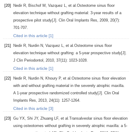
[20]
Nedir
R
,
Bischof
M
,
Vazquez
L
, et al.Osteotome sinus floor
elevation technique without grafting material: 3-year results of a
prospective pilot study[J].
Clin Oral Implants Res
,
2009
,
20
(7):
701-707.
Cited in this article [1]
[21]
Nedir
R
,
Nurdin
N
,
Vazquez
L
, et al.Osteotome sinus floor
elevation technique without grafting: a 5-year prospective study[J].
J Clin Periodontol
,
2010
,
37
(11): 1023-1028.
Cited in this article [1]
[22]
Nedir
R
,
Nurdin
N
,
Khoury
P
, et al.Osteotome sinus floor elevation
with and without grafting material in the severely atrophic maxilla.
A 1-year prospective randomized controlled study[J].
Clin Oral
Implants Res
,
2013
,
24
(11): 1257-1264.
Cited in this article [3]
[23]
Gu
YX
,
Shi
JY
,
Zhuang
LF
, et al.Transalveolar sinus floor elevation
using osteotomes without grafting in severely atrophic maxilla: a 5-