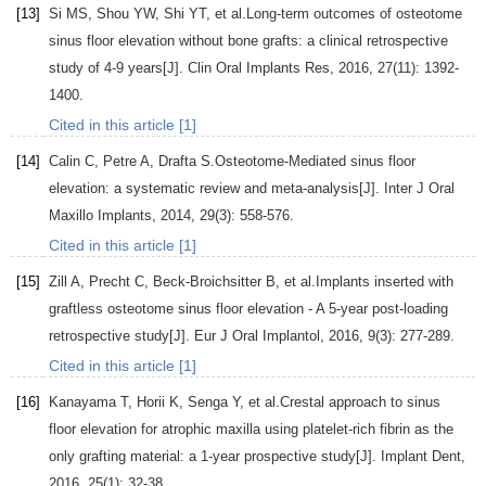
[13]
Si
MS
,
Shou
YW
,
Shi
YT
, et al.Long-term outcomes of osteotome
sinus floor elevation without bone grafts: a clinical retrospective
study of 4-9 years[J].
Clin Oral Implants Res
,
2016
,
27
(11): 1392-
1400.
Cited in this article [1]
[14]
Calin
C
,
Petre
A
,
Drafta
S
.Osteotome-Mediated sinus floor
elevation: a systematic review and meta-analysis[J].
Inter J Oral
Maxillo Implants
,
2014
,
29
(3): 558-576.
Cited in this article [1]
[15]
Zill
A
,
Precht
C
,
Beck-Broichsitter
B
, et al.Implants inserted with
graftless osteotome sinus floor elevation - A 5-year post-loading
retrospective study[J].
Eur J Oral Implantol
,
2016
,
9
(3): 277-289.
Cited in this article [1]
[16]
Kanayama
T
,
Horii
K
,
Senga
Y
, et al.Crestal approach to sinus
floor elevation for atrophic maxilla using platelet-rich fibrin as the
only grafting material: a 1-year prospective study[J].
Implant Dent
,
2016
,
25
(1): 32-38.