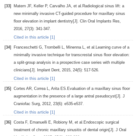
[33]
Matern
JF
,
Keller
P
,
Carvalho
JA
, et al.Radiological sinus lift: a
new minimally invasive CT-guided procedure for maxillary sinus
floor elevation in implant dentistry[J].
Clin Oral Implants Res
,
2016
,
27
(3): 341-347.
Cited in this article [1]
[34]
Franceschetti
G
,
Trombelli
L
,
Minenna
L
, et al.Learning curve of a
minimally invasive technique for transcrestal sinus floor elevation:
a split-group analysis in a prospective case series with multiple
clinicians[J].
Implant Dent
,
2015
,
24
(5): 517-526.
Cited in this article [1]
[35]
Cortes
AR
,
Correa
L
,
Arita
ES
.Evaluation of a maxillary sinus floor
augmentation in the presence of a large antral pseudocyst[J].
J
Craniofac Surg
,
2012
,
23
(6): e535-e537.
Cited in this article [1]
[36]
Costa
F
,
Emanuelli
E
,
Robiony
M
, et al.Endoscopic surgical
treatment of chronic maxillary sinusitis of dental origin[J].
J Oral