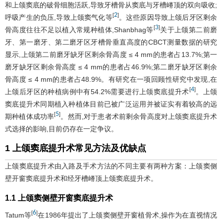
和上颌窦底的破骨细胞活跃,导致牙槽骨从窦底与牙槽嵴顶的双向吸收;
2
[
]
呼吸产生的负压,导致上颌窦气化等
。这些原因导致上颌后牙区剩余
3
[
]
骨高度往往不足以植入常规种植体,Shanbhag等
关于上颌第二前磨
牙、第一磨牙、第二磨牙区牙槽骨垂直高度的CBCT测量数据的研究
显示,上颌第二前磨牙缺牙区剩余骨高度 ≤ 4 mm的患者占13.7%;第一
磨牙缺牙区剩余骨高度 ≤ 4 mm的患者占46.9%;第二磨牙缺牙区剩余
骨高度 ≤ 4 mm的患者占48.9%。有研究在一项回顾性研究中发现,在
4
[
]
上颌后牙区的种植病例中有54.2%需要进行上颌窦底提升术
。上颌
窦底提升术同期植入种植体目前已被广泛运用并被证实有着较高的远
5
[
]
期种植体成功率
。然而,对于患者术前剩余骨高度对上颌窦底提升术
式选择的影响,目前仍存在一定争议。
1 上颌窦底提升术常见方法及优缺点
上颌窦底提升术由入路及手术方法的不同主要有两种方案：上颌窦侧
壁开窗窦底提升术和经牙槽嵴顶上颌窦底提升术。
1.1 上颌窦侧壁开窗窦底提升术
6
[
]
Tatum等
在1986年提出了上颌窦侧壁开窗植骨术,操作为在直视情况