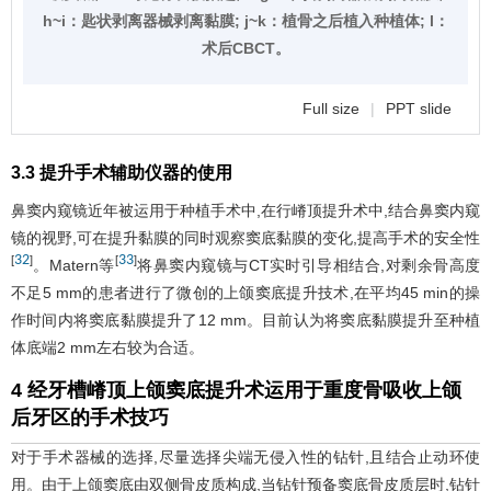
h~i：匙状剥离器械剥离黏膜; j~k：植骨之后植入种植体; l：
术后CBCT。
Full size
|
PPT slide
3.3 提升手术辅助仪器的使用
鼻窦内窥镜近年被运用于种植手术中,在行嵴顶提升术中,结合鼻窦内窥
镜的视野,可在提升黏膜的同时观察窦底黏膜的变化,提高手术的安全性
32
33
[
]
[
]
。Matern等
将鼻窦内窥镜与CT实时引导相结合,对剩余骨高度
不足5 mm的患者进行了微创的上颌窦底提升技术,在平均45 min的操
作时间内将窦底黏膜提升了12 mm。目前认为将窦底黏膜提升至种植
体底端2 mm左右较为合适。
4 经牙槽嵴顶上颌窦底提升术运用于重度骨吸收上颌
后牙区的手术技巧
对于手术器械的选择,尽量选择尖端无侵入性的钻针,且结合止动环使
用。由于上颌窦底由双侧骨皮质构成,当钻针预备窦底骨皮质层时,钻针