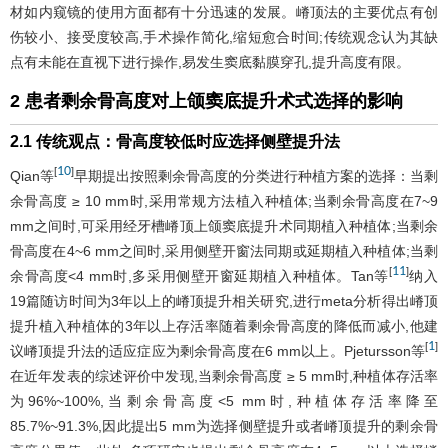
材如内窥镜的使用方面都有十分迅速的发展。嵴顶法的主要优点有创
伤较小、接受度较高,手术操作简化,缩短愈合时间;传统观念认为其缺
点有未能在直视下进行操作,易发生窦底黏膜穿孔,提升高度有限。
2 患者剩余骨高度对上颌窦底提升术式选择的影响
2.1 传统观点：骨高度较低时应选择侧壁提升法
10
[
]
Qian等
早期提出按照剩余骨高度的分类进行种植方案的选择：当剩
余骨高度 ≥ 10 mm时,采用常规方法植入种植体;当剩余骨高度在7~9
mm之间时,可采用经牙槽嵴顶上颌窦底提升术同期植入种植体;当剩余
骨高度在4~6 mm之间时,采用侧壁开窗法同期或延期植入种植体;当剩
11
[
]
余骨高度<4 mm时,多采用侧壁开窗延期植入种植体。Tan等
纳入
19篇随访时间为3年以上的嵴顶提升相关研究,进行meta分析得出嵴顶
提升植入种植体的3年以上存活率随着剩余骨高度的降低而减小,他建
1
[
]
议嵴顶提升法的适应症应为剩余骨高度在6 mm以上。Pjetursson等
在近年发表的综述评价中发现,当剩余骨高度 ≥ 5 mm时,种植体存活率
为96%~100%,当剩余骨高度<5 mm时,种植体存活率降至
85.7%~91.3%,因此提出5 mm为选择侧壁提升或者嵴顶提升的剩余骨