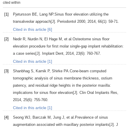
cited within
[1]
Pjetursson
BE
,
Lang
NP
.Sinus floor elevation utilizing the
transalveolar approach[J].
Periodontol 2000
,
2014
,
66
(1): 59-71.
Cited in this article [6]
[2]
Nedir
R
,
Nurdin
N
,
El Hage
M
, et al.Osteotome sinus floor
elevation procedure for first molar single-gap implant rehabilitation:
a case series[J].
Implant Dent
,
2014
,
23
(6): 760-767.
Cited in this article [1]
[3]
Shanbhag
S
,
Karnik
P
,
Shirke
PA
.Cone-beam computed
tomographic analysis of sinus membrane thickness, ostium
patency, and residual ridge heights in the posterior maxilla:
implications for sinus floor elevation[J].
Clin Oral Implants Res
,
2014
,
25
(6): 755-760.
Cited in this article [1]
[4]
Seong
WJ
,
Barczak
M
,
Jung
J
, et al.Prevalence of sinus
augmentation associated with maxillary posterior implants[J].
J