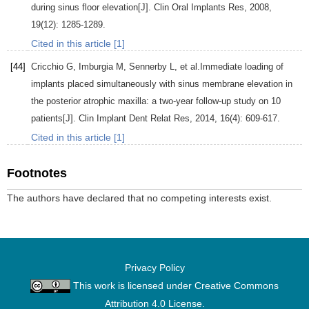
during sinus floor elevation[J].
Clin Oral Implants Res
,
2008
,
19
(12): 1285-1289.
Cited in this article [1]
[44]
Cricchio
G
,
Imburgia
M
,
Sennerby
L
, et al.Immediate loading of
implants placed simultaneously with sinus membrane elevation in
the posterior atrophic maxilla: a two-year follow-up study on 10
patients[J].
Clin Implant Dent Relat Res
,
2014
,
16
(4): 609-617.
Cited in this article [1]
Footnotes
The authors have declared that no competing interests exist.
Privacy Policy
This work is licensed under
Creative Commons
Attribution 4.0 License
.