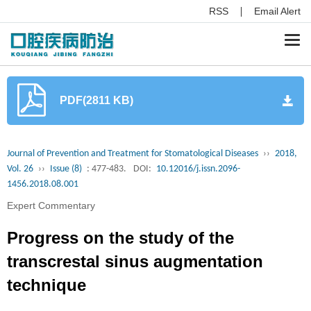
RSS
Email Alert
Togg
navi
PDF(2811 KB)
Journal of Prevention and Treatment for Stomatological Diseases
››
2018,
Vol. 26
››
Issue (8)
: 477-483.
DOI:
10.12016/j.issn.2096-
1456.2018.08.001
Expert Commentary
Progress on the study of the
transcrestal sinus augmentation
technique