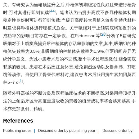
关。有研究认为当嵴顶提升之后,种植体初期稳定性良好且未进行植骨
44
[
]
时,可对其进行即刻负载
。笔者认为当提升高度不多且种植体初期
稳定性良好时可进行即刻负载;当提升高度较大且植入较多骨替代材料
时建议将种植体进行埋植式愈合。关于吸烟对于上颌窦底嵴顶提升的
28
[
]
成功率的影响目前存在一定争议。在Pjetursson等
分析了5篇研究
吸烟对于上颌窦底提升后种植体的存活率影响的文章,其中,吸烟组的种
植体失败率为3.5%,非吸烟组的种植体失败率为1.9%,但两组间差异无
统计学意义。为减小患者术后的不适感,整个手术过程应微创,避免窦底
黏膜的破损。患者在术后应注意休息,避免剧烈运动以及擤鼻涕、打喷
嚏等动作。当使用了骨替代材料时,建议患者术后服用抗生素如阿莫西
1
[
]
林5~7 d
。
随着外科器械的不断改良及医师临床技术的不断提高,对采用嵴顶提升
法的上颌后牙区骨高度重度吸收的患者的植牙成功率将会越来越高,手
术亦更加微创、精确。
References
Publishing order
|
Descend order by publishing year
|
Descend order by