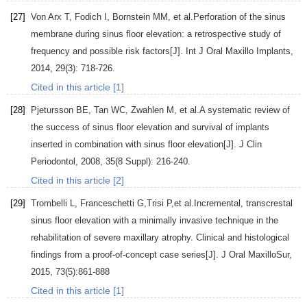
[27]
Von Arx
T
,
Fodich
I
,
Bornstein
MM
, et al.Perforation of the sinus
membrane during sinus floor elevation: a retrospective study of
frequency and possible risk factors[J].
Int J Oral Maxillo Implants
,
2014
,
29
(3): 718-726.
Cited in this article [1]
[28]
Pjetursson
BE
,
Tan
WC
,
Zwahlen
M
, et al.A systematic review of
the success of sinus floor elevation and survival of implants
inserted in combination with sinus floor elevation[J].
J Clin
Periodontol
,
2008
,
35
(8 Suppl): 216-240.
Cited in this article [2]
[29]
Trombelli
L
,
Franceschetti
G
,
Trisi
P
,et al.Incremental, transcrestal
sinus floor elevation with a minimally invasive technique in the
rehabilitation of severe maxillary atrophy. Clinical and histological
findings from a proof-of-concept case series[J].
J Oral MaxilloSur
,
2015
,
73
(5):861-888
Cited in this article [1]