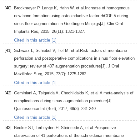
[40]
Brockmeyer
P
,
Lange
K
,
Hahn
W
, et al.Increase of homogenous
new bone formation using osteoinductive factor rhGDF-5 during
sinus floor augmentation in Goettingen Minipigs[J].
Clin Oral
Implants Res
,
2015
,
26
(11): 1321-1327.
Cited in this article [1]
[41]
Schwarz
L
,
Schiebel
V
,
Hof
M
, et al.Risk factors of membrane
perforation and postoperative complications in sinus floor elevation
surgery: review of 407 augmentation procedures[J].
J Oral
Maxillofac Surg
,
2015
,
73
(7): 1275-1282.
Cited in this article [1]
[42]
Geminiani
A
,
Tsigarida
A
,
Chochlidakis
K
, et al.A meta-analysis of
complications during sinus augmentation procedure[J].
Quintessence Int (Berl)
,
2017
,
48
(3): 231-240.
Cited in this article [1]
[43]
Becker
ST
,
Terheyden
H
,
Steinriede
A
, et al.Prospective
observation of 41 perforations of the schneiderian membrane