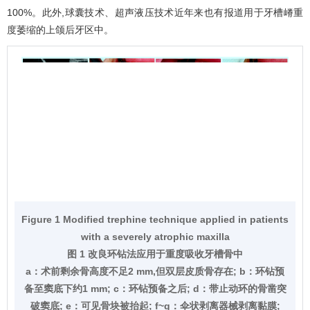
100%。此外,球囊技术、超声液压技术近年来也有报道用于牙槽嵴重
度萎缩的上颌后牙区中。
Figure 1 Modified trephine technique applied in patients
with a severely atrophic maxilla
图 1 改良环钻法应用于重度吸收牙槽骨中
a：术前剩余骨高度不足2 mm,但双层皮质骨存在; b：环钻预
备至窦底下约1 mm; c：环钻预备之后; d：带止动环的骨凿突
破窦底; e：可见骨块被抬起; f~g：伞状剥离器械剥离黏膜;