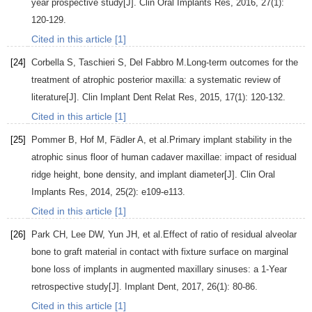
year prospective study[J].
Clin Oral Implants Res
,
2016
,
27
(1):
120-129.
Cited in this article [1]
[24]
Corbella
S
,
Taschieri
S
,
Del Fabbro
M
.Long-term outcomes for the
treatment of atrophic posterior maxilla: a systematic review of
literature[J].
Clin Implant Dent Relat Res
,
2015
,
17
(1): 120-132.
Cited in this article [1]
[25]
Pommer
B
,
Hof
M
,
Fädler
A
, et al.Primary implant stability in the
atrophic sinus floor of human cadaver maxillae: impact of residual
ridge height, bone density, and implant diameter[J].
Clin Oral
Implants Res
,
2014
,
25
(2): e109-e113.
Cited in this article [1]
[26]
Park
CH
,
Lee
DW
,
Yun
JH
, et al.Effect of ratio of residual alveolar
bone to graft material in contact with fixture surface on marginal
bone loss of implants in augmented maxillary sinuses: a 1-Year
retrospective study[J].
Implant Dent
,
2017
,
26
(1): 80-86.
Cited in this article [1]