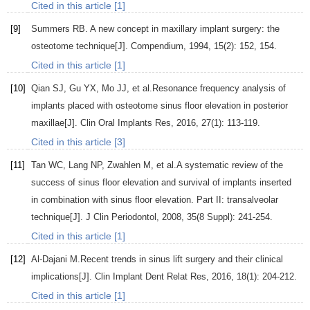
Cited in this article [1]
[9]
Summers
RB
. A new concept in maxillary implant surgery: the
osteotome technique[J].
Compendium
,
1994
,
15
(2): 152, 154.
Cited in this article [1]
[10]
Qian
SJ
,
Gu
YX
,
Mo
JJ
, et al.Resonance frequency analysis of
implants placed with osteotome sinus floor elevation in posterior
maxillae[J].
Clin Oral Implants Res
,
2016
,
27
(1): 113-119.
Cited in this article [3]
[11]
Tan
WC
,
Lang
NP
,
Zwahlen
M
, et al.A systematic review of the
success of sinus floor elevation and survival of implants inserted
in combination with sinus floor elevation. Part II: transalveolar
technique[J].
J Clin Periodontol
,
2008
,
35
(8 Suppl): 241-254.
Cited in this article [1]
[12]
Al-Dajani
M
.Recent trends in sinus lift surgery and their clinical
implications[J].
Clin Implant Dent Relat Res
,
2016
,
18
(1): 204-212.
Cited in this article [1]