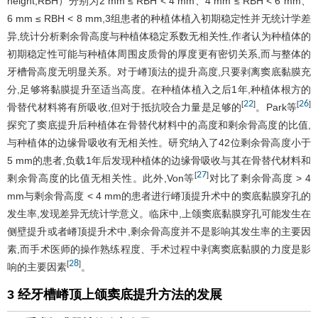
height,RBH）分别为2 mm ≤ RBH < 4 mm、4 mm ≤ RBH < 6 mm、
6 mm ≤ RBH < 8 mm,3组患者的种植体植入初期稳定性并无统计学差
异,统计分析剩余骨高度与种植体稳定系数无相关性,作者认为种植体的
初期稳定性可能与种植体周围皮质骨的厚度更有密切关系,而与整体的
牙槽骨高度无明显关系。对于嵴顶法的提升高度,只要剥离窦底黏膜充
分,足够将黏膜提升至适当高度。在种植体植入之后1年,种植体根方的
22
26
[
]
[
]
骨替代材料将有所吸收,但对于抵抗咬合力量是足够的
。Park等
探究了窦底提升后种植体在骨替代材料中的高度和剩余骨高度的比值,
与种植体的边缘骨吸收有无相关性。研究纳入了42位剩余骨高度小于
5 mm的患者,负载1年后发现种植体的边缘骨吸收与其在骨替代材料和
27
[
]
剩余骨高度的比值无相关性。此外,Von等
对比了剩余骨高度 > 4
mm与剩余骨高度 < 4 mm的患者进行嵴顶提升术中的窦底黏膜穿孔的
发生率,发现差异无统计学意义。临床中,上颌窦底黏膜穿孔可能发生在
侧壁提升或者嵴顶提升术中,剩余骨高度并不是影响其发生率的主要因
素,而手术医师的操作熟练程度、手术过程中剥离窦底黏膜的力度是影
28
[
]
响的主要因素
。
3 经牙槽嵴顶上颌窦底提升方法的发展