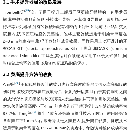
3.1 手术提升器械的改良发展
29
[
]
Trombelli等
设计了用于提升上颌后牙区萎缩牙槽嵴的一套手术器
械,其中包括锥形定位钻,种植体引导钻、种植体引导骨凿、放射指示平
行杆等系列器械,所有的器械均配有相应的止动环,如此可防止钻针突入
窦腔内,破坏窦底黏膜的完整性。他将这套器械运用于剩余骨高度在
2~3 mm的患者中,取得了良好的成骨效果。同样采用止动环设计的还
有CAS-KIT（crestal approach sinus Kit）工具盒 和DASK（dentium
advanced sinus kit）工具盒,其钻针在顶端均采用了非侵入式设计,同
时结合止动环的使用,以增加对窦底黏膜的保护。
3.2 窦底提升方法的改良
30
[
]
Ahn等
用顶端独特设计的绞刀进行窦底皮质骨的突破及窦底黏膜的
初剥离,该绞刀突破窦底皮质骨后,缓慢抬升黏膜,且由于其切割刃之间
的成角设计,窦底黏膜与绞刀顶端未发生接触,从而保护黏膜完整性。他
对98位剩余骨高度小于4 mm的患者进行了嵴顶提升,2年随访成功率为
31
[
]
92.7%。Teng等
提出了改良环钻嵴顶提升技术（
图1
）,使用环钻预
备至窦底下1 mm左右,敲击骨块进入窦腔内,提升窦底黏膜。将该技术
运用于剩余骨高度在0.96~4.96 mm的患者中,1年随访种植体成功率为