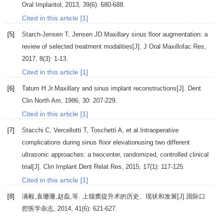
Oral Implantol
,
2013
,
39
(6): 680-688.
Cited in this article [1]
[5]
Starch-Jensen
T
,
Jensen
JD
.Maxillary sinus floor augmentation: a
review of selected treatment modalities[J].
J Oral Maxillofac Res
,
2017
,
8
(3): 1-13.
Cited in this article [1]
[6]
Tatum H
Jr
.Maxillary and sinus implant reconstructions[J].
Dent
Clin North Am
,
1986
,
30
: 207-229.
Cited in this article [1]
[7]
Stacchi
C
,
Vercellotti
T
,
Toschetti
A
, et al.Intraoperative
complications during sinus floor elevationusing two different
ultrasonic approaches: a twocenter, randomized, controlled clinical
trial[J].
Clin Implant Dent Relat Res
,
2015
,
17
(1): 117-125.
Cited in this article [1]
[8]
满毅
,
袁珊珊
,
赵磊
,等. 上颌窦提升术的历史、现状和发展[J].
国际口
腔医学杂志
,
2014
,
41
(6): 621-627.