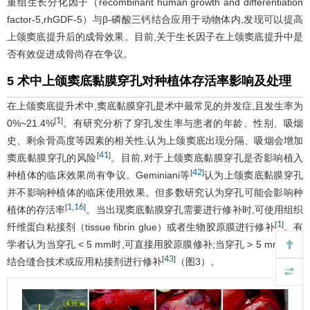
重组生长分化因子（recombinant human growth and differentiation
factor-5,rhGDF-5）与β-磷酸三钙结合应用于动物体内,发现可以提高
上颌窦底提升后的成骨效果。目前,关于生长因子在上颌窦底提升中是
否有效促进成骨尚存在争议。
5 术中上颌窦底黏膜穿孔对种植体存活率影响及处理
在上颌窦底提升术中,窦底黏膜穿孔是术中最常见的并发症,且发生率为
1
[
]
0%~21.4%
。有研究分析了穿孔发生率与患者的年龄、性别、吸烟
史、剩余骨高度等因素的相关性,认为上颌窦底出现分隔、吸烟会增加
41
[
]
窦底黏膜穿孔的风险
。目前,对于上颌窦底黏膜穿孔是否影响植入
42
[
]
种植体的临床效果尚有争议。Geminiani等
认为上颌窦底黏膜穿孔
并不影响种植体的临床使用效果。但多数研究认为穿孔可能会影响种
1
16
[
,
]
植体的存活率
。当出现窦底黏膜穿孔需要进行修补时,可使用组织
1
[
]
纤维蛋白粘接剂（tissue fibrin glue）或者生物胶原膜进行修补
。有
学者认为当穿孔 < 5 mm时,可直接用胶原膜修补;当穿孔 > 5 mm时,应
43
[
]
结合缝合技术或应用粘接剂进行修补
（
图3
）。