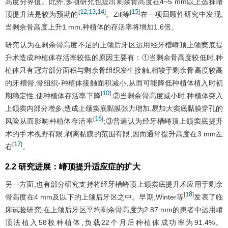
高度分界值。此外,多项研究也提出剩余骨高度在4~5 mm以上选择嵴
12
13
14
15
[
,
,
]
[
]
顶提升法是较为预期的
。Zill等
在一项回顾性研究中发现,
当剩余骨高度上升1 mm,种植体的存活率将增加1.6倍。
研究认为在剩余骨高度不足的上颌后牙区运用经牙槽嵴顶上颌窦底提
升术造成种植体存活率较低的原因主要有：①当剩余骨高度较低时,种
植体只有冠方部分面积与剩余骨组织发生接触,相较于剩余骨高度较高
的牙槽骨,骨组织-种植体接触面积减小,从而可能降低种植体植入时初
10
[
]
期稳定性,使种植体存活率下降
;②当剩余骨高度减小时,种植体突入
上颌窦内部分增多,造成上颌窦底黏膜张力增加,易加大窦底黏膜穿孔的
16
[
]
风险从而影响种植体存活率
;③普遍认为经牙槽嵴顶上颌窦底提升
术的手术视野有限,剥离黏膜的范围有限,因而通常提升高度在3 mm左
17
[
]
右
。
2.2 研究进展：嵴顶提升适应症的扩大
另一方面,也有部分研究支持将经牙槽嵴顶上颌窦底提升术应用于剩余
18
[
]
骨高度在4 mm及以下的上颌后牙区之中。早期,Winter等
发表了临
床试验研究,在上颌后牙区平均剩余骨高度为2.87 mm的患者中运用嵴
顶法植入58枚种植体,负载22个月后种植体成功率为91.4%。