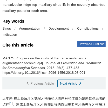
transalveolar ridge top maxillary sinus lift in the severely absorbed
maxillary posterior tooth area.
Key words
Sinus
/
Augmentation
/
Development
/
Complications
/
Indication
Download Citations
Cite this article
MAN Yi
.
Progress on the study of the transcrestal sinus
augmentation technique[J].
Journal of Prevention and Treatment
for Stomatological Diseases
, 2018, 26(8): 477-483
https://doi.org/10.12016/j.issn.2096-1456.2018.08.001
Previous Article
Next Article
近年来,在上颌后牙区萎缩牙槽嵴植入骨内种植体成为越来越多患者的
1
[
]
选择
。造成上颌后牙区牙槽骨吸收的原因主要有牙缺失后牙槽嵴顶