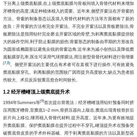
下分离上颌窦底黏膜,在上颌窦底黏膜与骨板间填入骨替代材料来增加
牙槽骨的高度,满足种植体植入的需要。近年来,侧壁开窗法在开骨窗的
方法、骨窗的制备形态以及填入骨替代材料的方法等方面都有了新的
改良：开骨窗的方法有完全开窗法、不完全开窗法以及骨板磨除法,骨
板磨除法是指用钻针完全磨去开窗区域的骨壁,为剥离窦底黏膜提供较
大的操作空间,利于防止黏膜的损伤;骨窗形态的制备由早期的方形改良
为圆形或椭圆形以避免尖锐的骨窗边角;近年来为减小创伤以及降低窦
底黏膜穿孔率,医生可采用气球撑膜法,用注射型骨替代材料进行骨增量
7
8
[
,
]
。侧壁开窗法的主要优点有术者可在直视下进行操作,可有效避免
窦底黏膜穿孔、剥离黏膜的范围较广因而提升高度较大;缺点为患者损
伤较大、术后反应较重且愈合时间较长。
1.2 经牙槽嵴顶上颌窦底提升术
9
[
]
1994年Summers等
首次提出骨凿法：经牙槽嵴顶用钻针预备同时挤
压周围牙槽骨,至窦底1~2 mm,骨挤压器向上敲击,窦底出现青枝骨折后
折片向上移位,继而植入骨替代材料,提升高度。近年来,为更有效地提
升窦底黏膜、保护窦底黏膜在提升过程中不穿孔,嵴顶提升术在预备突
破窦底骨皮质的手术外科器械、用于剥离窦底黏膜的方法以及新型器