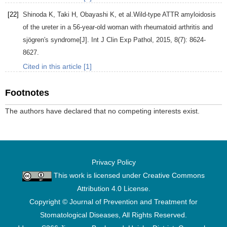
[22]
Shinoda
K
,
Taki
H
,
Obayashi
K
, et al.Wild-type ATTR amyloidosis
of the ureter in a 56-year-old woman with rheumatoid arthritis and
sjögren′s syndrome[J].
Int J Clin Exp Pathol
,
2015
,
8
(7): 8624-
8627.
Cited in this article [1]
Footnotes
The authors have declared that no competing interests exist.
Privacy Policy
This work is licensed under
Creative Commons
Attribution 4.0 License
.
Copyright © Journal of Prevention and Treatment for
Stomatological Diseases, All Rights Reserved.