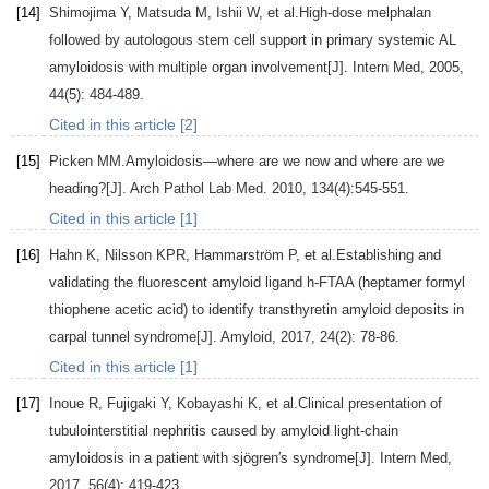
[14]
Shimojima
Y
,
Matsuda
M
,
Ishii
W
, et al.High-dose melphalan
followed by autologous stem cell support in primary systemic AL
amyloidosis with multiple organ involvement[J].
Intern Med
,
2005
,
44
(5): 484-489.
Cited in this article [2]
[15]
Picken
MM
.Amyloidosis—where are we now and where are we
heading?[J].
Arch Pathol Lab Med.
2010
,
134
(4):545-551.
Cited in this article [1]
[16]
Hahn
K
,
Nilsson
KPR
,
Hammarström
P
, et al.Establishing and
validating the fluorescent amyloid ligand h-FTAA (heptamer formyl
thiophene acetic acid) to identify transthyretin amyloid deposits in
carpal tunnel syndrome[J].
Amyloid
,
2017
,
24
(2): 78-86.
Cited in this article [1]
[17]
Inoue
R
,
Fujigaki
Y
,
Kobayashi
K
, et al.Clinical presentation of
tubulointerstitial nephritis caused by amyloid light-chain
amyloidosis in a patient with sjögren′s syndrome[J].
Intern Med
,
2017
,
56
(4): 419-423.