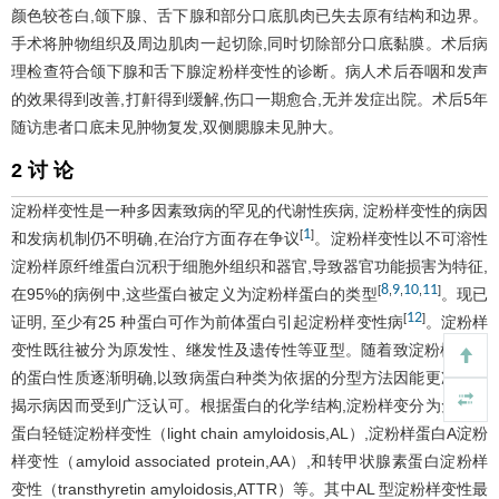
颜色较苍白,颌下腺、舌下腺和部分口底肌肉已失去原有结构和边界。
手术将肿物组织及周边肌肉一起切除,同时切除部分口底黏膜。术后病
理检查符合颌下腺和舌下腺淀粉样变性的诊断。病人术后吞咽和发声
的效果得到改善,打鼾得到缓解,伤口一期愈合,无并发症出院。术后5年
随访患者口底未见肿物复发,双侧腮腺未见肿大。
2 讨 论
淀粉样变性是一种多因素致病的罕见的代谢性疾病, 淀粉样变性的病因
1
[
]
和发病机制仍不明确,在治疗方面存在争议
。淀粉样变性以不可溶性
淀粉样原纤维蛋白沉积于细胞外组织和器官,导致器官功能损害为特征,
8
9
10
11
[
,
,
,
]
在95%的病例中,这些蛋白被定义为淀粉样蛋白的类型
。现已
12
[
]
证明, 至少有25 种蛋白可作为前体蛋白引起淀粉样变性病
。淀粉样
变性既往被分为原发性、继发性及遗传性等亚型。随着致淀粉样变性
的蛋白性质逐渐明确,以致病蛋白种类为依据的分型方法因能更准确地
揭示病因而受到广泛认可。根据蛋白的化学结构,淀粉样变分为免疫球
蛋白轻链淀粉样变性（light chain amyloidosis,AL）,淀粉样蛋白A淀粉
样变性（amyloid associated protein,AA）,和转甲状腺素蛋白淀粉样
变性（transthyretin amyloidosis,ATTR）等。其中AL 型淀粉样变性最