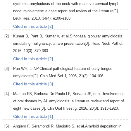
systemic amyloidosis of the neck with massive cervical lymph
node involvement: a case report and review of the literature[J].
Leuk Res
,
2010
,
34
(4): e100-e103.
Cited in this article [2]
[2]
Kumar
B
,
Pant
B
,
Kumar
V
, et al.Sinonasal globular amyloidosis
simulating malignancy: a rare presentation[J].
Head Neck Pathol
,
2016
,
10
(3): 379-383.
Cited in this article [2]
[3]
Pan
WH
,
Li
NP
.Clinical pathological feature of early tongue
amyloidosis[J].
Chin Med Sci J
,
2006
,
21
(2): 104-106.
Cited in this article [3]
[4]
Matsuo
FS
,
Barbosa
De Paulo LF
,
Servato
JP
, et al. Involvement
of oral tissues by AL amyloidosis: a literature review and report of
eight new cases[J].
Clin Oral Investig
,
2016
,
20
(8): 1913-1920.
Cited in this article [1]
[5]
Angiero
F
,
Seramondi
R
,
Magistro
S
, et al.Amyloid deposition in