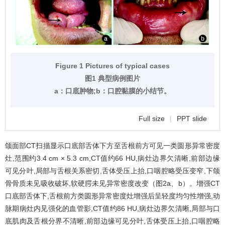
Figure 1 Pictures of typical cases
图1 典型病例图片
a：口底肿物;b：口腔黏膜的小结节。
Full size
|
PPT slide
颌面部CT扫描显示口底部舌体下方至舌根前方可见一类圆形异常密度
灶,范围约3.4 cm × 5.3 cm,CT值约66 HU,病灶边界欠清晰,前部边缘
可见分叶,局部与舌根关系密切,舌体受压上抬,口咽腔略受压变窄,下颌
骨骨质未见吸收破坏,软硬腭未见异常密度改变（
图2
a、b）。增强CT
口底部舌体下,舌根前方类圆形异常密度灶增强后呈轻度均匀性增强,动
脉期病灶内见强化的血管影,CT值约86 HU,病灶边界欠清晰,局部与口
底肌肉及舌根分界不清晰,前部边缘可见分叶,舌体受压上抬,口咽腔略