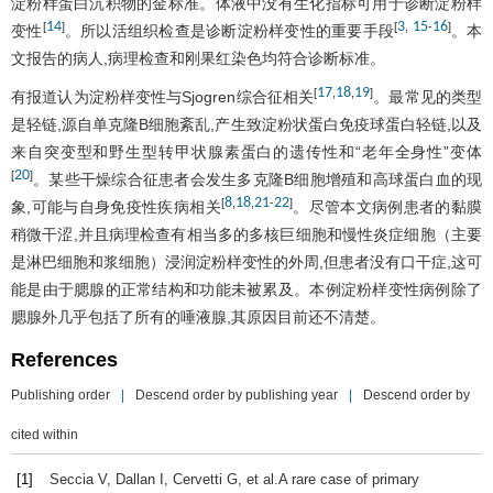
淀粉样蛋白沉积物的金标准。体液中没有生化指标可用于诊断淀粉样
14
3
15
16
[
]
[
,
-
]
变性
。所以活组织检查是诊断淀粉样变性的重要手段
。本
文报告的病人,病理检查和刚果红染色均符合诊断标准。
17
18
19
[
,
,
]
有报道认为淀粉样变性与Sjogren综合征相关
。最常见的类型
是轻链,源自单克隆B细胞紊乱,产生致淀粉状蛋白免疫球蛋白轻链,以及
来自突变型和野生型转甲状腺素蛋白的遗传性和“老年全身性”变体
20
[
]
。某些干燥综合征患者会发生多克隆B细胞增殖和高球蛋白血的现
8
18
21
22
[
,
,
-
]
象,可能与自身免疫性疾病相关
。尽管本文病例患者的黏膜
稍微干涩,并且病理检查有相当多的多核巨细胞和慢性炎症细胞（主要
是淋巴细胞和浆细胞）浸润淀粉样变性的外周,但患者没有口干症,这可
能是由于腮腺的正常结构和功能未被累及。本例淀粉样变性病例除了
腮腺外几乎包括了所有的唾液腺,其原因目前还不清楚。
References
Publishing order
|
Descend order by publishing year
|
Descend order by
cited within
[1]
Seccia
V
,
Dallan
I
,
Cervetti
G
, et al.A rare case of primary