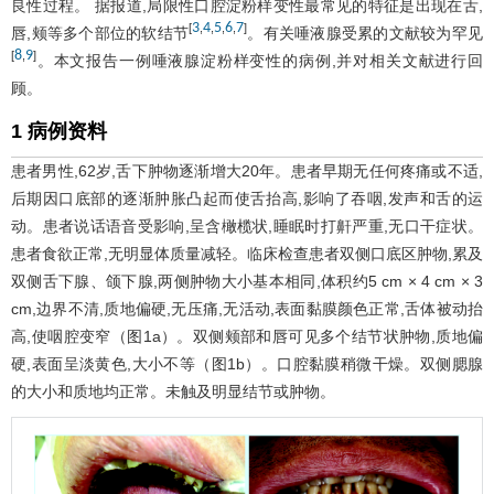
良性过程。 据报道,局限性口腔淀粉样变性最常见的特征是出现在舌,
3
4
5
6
7
[
,
,
,
,
]
唇,颊等多个部位的软结节
。有关唾液腺受累的文献较为罕见
8
9
[
,
]
。本文报告一例唾液腺淀粉样变性的病例,并对相关文献进行回
顾。
1 病例资料
患者男性,62岁,舌下肿物逐渐增大20年。患者早期无任何疼痛或不适,
后期因口底部的逐渐肿胀凸起而使舌抬高,影响了吞咽,发声和舌的运
动。患者说话语音受影响,呈含橄榄状,睡眠时打鼾严重,无口干症状。
患者食欲正常,无明显体质量减轻。临床检查患者双侧口底区肿物,累及
双侧舌下腺、颌下腺,两侧肿物大小基本相同,体积约5 cm × 4 cm × 3
cm,边界不清,质地偏硬,无压痛,无活动,表面黏膜颜色正常,舌体被动抬
高,使咽腔变窄（
图1
a）。双侧颊部和唇可见多个结节状肿物,质地偏
硬,表面呈淡黄色,大小不等（
图1
b）。口腔黏膜稍微干燥。双侧腮腺
的大小和质地均正常。未触及明显结节或肿物。