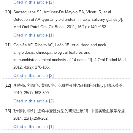
Cited in this article [2]
[10]
Sacsaquispe
SJ
,
Antúnez-De Mayolo
EA
,
Vicetti
R
, et al.
Detection of AA-type amyloid protein in labial salivary glands[J].
Med Oral Patol Oral Cir Bucal
,
2011
,
16
(2): e149-e152.
Cited in this article [1]
[11]
Gouvêa
AF
,
Ribeiro
AC
,
León
JE
, et al.Head and neck
amyloidosis: clinicopathological features and
immunohistochemical analysis of 14 cases[J].
J Oral Pathol Med
,
2012
,
41
(2): 178-185.
Cited in this article [2]
[12]
李晓亮
,
刘韶华
,
黄娜
, 等. 淀粉样变性75例临床分析[J].
临床荟萃
,
2010
,
25
(7): 598-599.
Cited in this article [2]
[13]
孙维绎
,
李剑
. 淀粉样变性分型的研究进展[J].
中国实验血液学杂志
,
2014
,
22
(1):259-262.
Cited in this article [1]