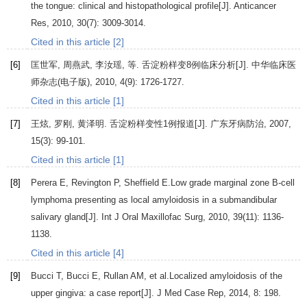
the tongue: clinical and histopathological profile[J].
Anticancer
Res
,
2010
,
30
(7): 3009-3014.
Cited in this article [2]
[6]
匡世军
,
周燕武
,
李汝瑶
, 等. 舌淀粉样变8例临床分析[J].
中华临床医
师杂志(电子版)
,
2010
,
4
(9): 1726-1727.
Cited in this article [1]
[7]
王炫
,
罗刚
,
黄泽明
. 舌淀粉样变性1例报道[J].
广东牙病防治
,
2007
,
15
(3): 99-101.
Cited in this article [1]
[8]
Perera
E
,
Revington
P
,
Sheffield
E
.Low grade marginal zone B-cell
lymphoma presenting as local amyloidosis in a submandibular
salivary gland[J].
Int J Oral Maxillofac Surg
,
2010
,
39
(11): 1136-
1138.
Cited in this article [4]
[9]
Bucci
T
,
Bucci
E
,
Rullan
AM
, et al.Localized amyloidosis of the
upper gingiva: a case report[J].
J Med Case Rep
,
2014
,
8
: 198.