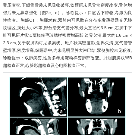
受压变窄,下颌骨骨质未见吸收破坏,软硬腭未见异常密度改变,舌体增
强后未见异常强化（
图2
c、d）。诊断提示：口底舌下肿物,考虑为良
性病变。胸部CT：胸廓对称,双肺内可见散在分布多发薄壁透光无肺
纹理区,病灶大小不等,部分沿支气管分布,最大直径约3.5 cm,右肺中下
叶可见斑片状淡薄模糊毛玻璃样密度增高影,边界欠清,最大约1.6 cm ×
2.3 cm,另于双肺内可见条索状、斑片状高密度影,边界欠清,支气管管
壁增厚,密度增高,纵隔居中,内未见明显肿大淋巴结,双侧胸腔未见积液,
诊断提示：双肺病变,性质多考虑淀粉样变肺部改变。肝胆胰脾双肾B
超检查正常,心脏彩超检查及心电图检查正常。