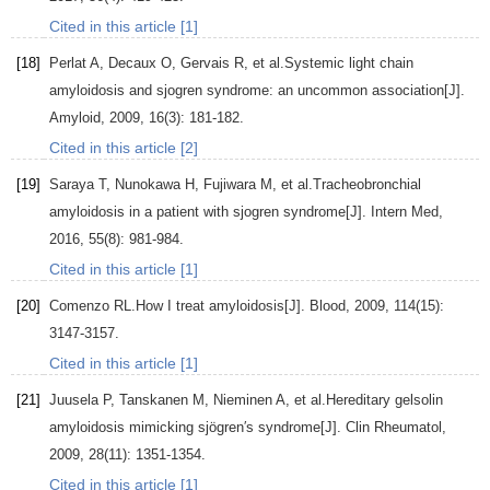
Cited in this article [1]
[18]
Perlat
A
,
Decaux
O
,
Gervais
R
, et al.Systemic light chain
amyloidosis and sjogren syndrome: an uncommon association[J].
Amyloid
,
2009
,
16
(3): 181-182.
Cited in this article [2]
[19]
Saraya
T
,
Nunokawa
H
,
Fujiwara
M
, et al.Tracheobronchial
amyloidosis in a patient with sjogren syndrome[J].
Intern Med
,
2016
,
55
(8): 981-984.
Cited in this article [1]
[20]
Comenzo
RL
.How I treat amyloidosis[J].
Blood
,
2009
,
114
(15):
3147-3157.
Cited in this article [1]
[21]
Juusela
P
,
Tanskanen
M
,
Nieminen
A
, et al.Hereditary gelsolin
amyloidosis mimicking sjögren′s syndrome[J].
Clin Rheumatol
,
2009
,
28
(11): 1351-1354.
Cited in this article [1]