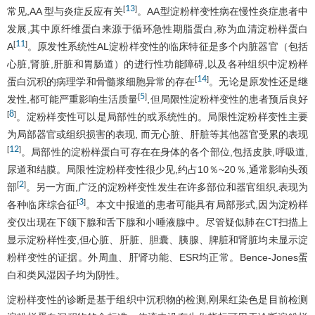
13
[
]
常见,AA 型与炎症反应有关
。AA型淀粉样变性病在慢性炎症患者中
发展,其中原纤维蛋白来源于循环急性期脂蛋白,称为血清淀粉样蛋白
11
[
]
A
。原发性系统性AL淀粉样变性的临床特征是多个内脏器官（包括
心脏,肾脏,肝脏和胃肠道）的进行性功能障碍,以及各种组织中淀粉样
14
[
]
蛋白沉积的病理学和骨髓浆细胞异常的存在
。无论是原发性还是继
5
[
]
发性,都可能严重影响生活质量
,但局限性淀粉样变性的患者预后良好
8
[
]
。淀粉样变性可以是局部性的或系统性的。局限性淀粉样变性主要
为局部器官或组织损害的表现, 而无心脏、肝脏等其他器官受累的表现
12
[
]
。局部性的淀粉样蛋白可存在在身体的各个部位,包括皮肤,呼吸道,
尿道和结膜。局限性淀粉样变性很少见,约占10％~20％,通常影响头颈
2
[
]
部
。另一方面,广泛的淀粉样变性发生在许多部位和器官组织,表现为
3
[
]
各种临床综合征
。本文中报道的患者可能具有局部形式,因为淀粉样
变仅出现在下颌下腺和舌下腺和小唾液腺中。尽管疑似肺在CT扫描上
显示淀粉样性变,但心脏、肝脏、胆囊、胰腺、脾脏和肾脏均未显示淀
粉样变性的证据。外周血、肝肾功能、ESR均正常。Bence-Jones蛋
白和类风湿因子均为阴性。
淀粉样变性的诊断是基于组织中沉积物的检测,刚果红染色是目前检测