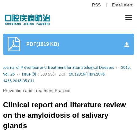
RSS
Email Alert
Togg
navi
PDF(1819 KB)
Journal of Prevention and Treatment for Stomatological Diseases
››
2018,
Vol. 26
››
Issue (8)
: 533-536.
DOI:
10.12016/j.issn.2096-
1456.2018.08.011
Prevention and Treatment Practice
Clinical report and literature review
on the amyloidosis of salivary
glands