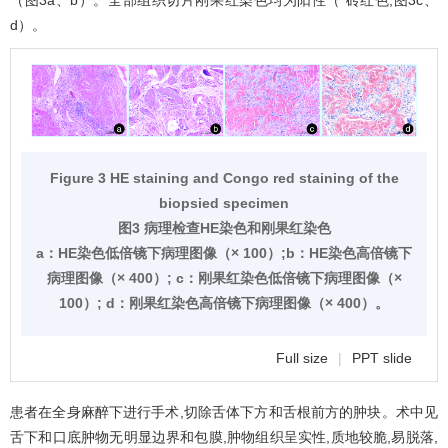
（
图3
a、b）。全部组织切片刚果红染色均为阳性（ 砖红色,
图3
c、
d）。
Figure 3 HE staining and Congo red staining of the
biopsied specimen
图3 病理检查HE染色和刚果红染色
a：HE染色低倍镜下病理图像（× 100）;b：HE染色高倍镜下
病理图像（× 400）; c：刚果红染色低倍镜下病理图像（×
100）; d：刚果红染色高倍镜下病理图像（× 400）。
Full size
|
PPT slide
患者在全身麻醉下进行手术,切除舌体下方和舌根前方的肿块。术中见
舌下和口底肿物无明显边界和包膜,肿物组织呈实性,质地较脆,易脱落,