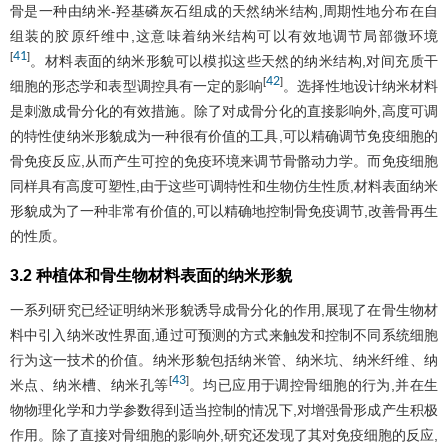
骨是一种由纳米-羟基磷灰石组成的天然纳米结构,周期性地分布在自
组装的胶原纤维中,这意味着纳米结构可以有效地调节局部微环境
41
[
]
。材料表面的纳米形貌可以模拟这些天然的纳米结构,对间充质干
42
[
]
细胞的形态学和表型调控具有一定的影响
。选择性地设计纳米材料
是刺激成骨分化的有效措施。除了对成骨分化的直接影响外,高度可调
的特性使纳米形貌成为一种很有价值的工具,可以精确调节免疫细胞的
骨免疫反应,从而产生可控的免疫环境来调节骨骼动力学。而免疫细胞
同样具有高度可塑性,由于这些可调特性和生物仿生性质,材料表面纳米
形貌成为了一种非常有价值的,可以精确地控制骨免疫调节,改善骨再生
的性质。
3.2 种植体和骨生物材料表面的纳米形貌
一系列研究已经证明纳米形貌诱导成骨分化的作用,展现了在骨生物材
料中引入纳米改性界面,通过可预测的方式来触发和控制不同系统细胞
行为这一技术的价值。纳米形貌包括纳米管、纳米坑、纳米纤维、纳
43
[
]
米点、纳米槽、纳米孔等
。均已应用于调控骨细胞的行为,并在生
物物理化学和力学参数得到适当控制的情况下,对增强骨形成产生积极
作用。除了直接对骨细胞的影响外,研究还发现了其对免疫细胞的反应,