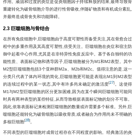
作用。顽固和过度的炎症是促炎细胞因子持续释放的结果,最终导致骨
重建转化为破骨细胞介导的进行性骨吸收,伴随矿物质和有机成分紊乱,
并最终造成骨丧失和功能障碍。
2.3 巨噬细胞与骨结合
在所有免疫细胞中,巨噬细胞由于高度可塑性而备受关注,其在骨愈合过
程中的多重作用及其高度可塑性,倍受关注。巨噬细胞在炎症和宿主防
御中起着中心作用,尤其是在非特异性免疫反应中。基于各自独特的功
能性质、表面标记物和诱导因子,巨噬细胞被分为M1和M2表型。其中
M2型巨噬细胞包括3个亚种群M2a、M2b和M2c。值得注意的是,这一
分类只代表了体内环境的简化,巨噬细胞更可能是表现出M1到M2表型
27
[
]
的连续过程中的某一状态,其中有许多尚未确定的激活度
。这使得
M1与M2型巨噬细胞的区分更加困难,因为在某个瞬间巨噬细胞可能同
时具有两种表型的某些特征,从而导致根据表面标记物的划分不可靠。
因此,依靠表面标记来检测巨噬细胞的数量或许需要多个标准。另外,巨
噬细胞还能转化为破骨细胞以吸收骨质,或者融合为作用尚未不明确的
28
[
]
多核巨细胞
。
不同表型的巨噬细胞对成骨过程存在不同程度的影响。经典激活的炎