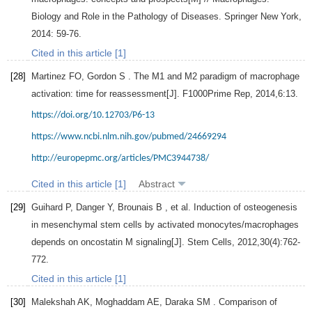
Biology and Role in the Pathology of Diseases. Springer New York
,
2014
: 59-76.
Cited in this article [1]
[28]
Martinez
FO
,
Gordon
S
. The M1 and M2 paradigm of macrophage
activation: time for reassessment[J].
F1000Prime Rep
,
2014
,
6
:13.
https://doi.org/10.12703/P6-13
https://www.ncbi.nlm.nih.gov/pubmed/24669294
http://europepmc.org/articles/PMC3944738/
Cited in this article [1]
Abstract
[29]
Guihard
P
,
Danger
Y
,
Brounais
B
, et al. Induction of osteogenesis
in mesenchymal stem cells by activated monocytes/macrophages
depends on oncostatin M signaling[J].
Stem Cells
,
2012
,
30
(4):762-
772.
Cited in this article [1]
[30]
Malekshah
AK
,
Moghaddam
AE
,
Daraka
SM
. Comparison of