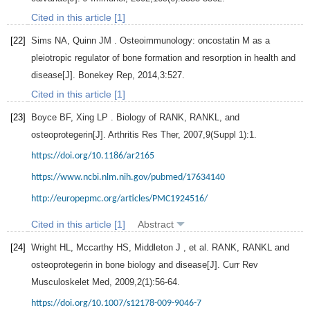
Cited in this article [1]
[22]
Sims
NA
,
Quinn
JM
. Osteoimmunology: oncostatin M as a
pleiotropic regulator of bone formation and resorption in health and
disease[J].
Bonekey Rep
,
2014
,
3
:527.
Cited in this article [1]
[23]
Boyce
BF
,
Xing
LP
. Biology of RANK, RANKL, and
osteoprotegerin[J].
Arthritis Res Ther
,
2007
,
9
(Suppl 1):1.
https://doi.org/10.1186/ar2165
https://www.ncbi.nlm.nih.gov/pubmed/17634140
http://europepmc.org/articles/PMC1924516/
Cited in this article [1]
Abstract
[24]
Wright
HL
,
Mccarthy
HS
,
Middleton
J
, et al. RANK, RANKL and
osteoprotegerin in bone biology and disease[J].
Curr Rev
Musculoskelet Med
,
2009
,
2
(1):56-64.
https://doi.org/10.1007/s12178-009-9046-7