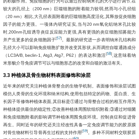
的积极作用。免疫细胞的行为可以通过控制纳米孔的大小进行调节,在
较大的孔径上（200 nm）巨噬细胞的附着能力较弱,然而与小孔径组
（20 nm）相比,大孔径表面附着的巨噬细胞高度活化,其释放促炎细胞
因子的能力更强。一项体内研究证实,当与20 nm氧化铝纳米孔比较
时,200nm孔组诱导炎症反应能力更强,具有更强的炎症细胞招募能力
57
[
]
并产生更多的促炎细胞因子
。最新的研究进一步表明纳米孔结构和
孔径大小可以影响免疫细胞扩散并改变其形状,从而调控自噬通路成分
58
[
]
（LC3A/B, beclin-1, Atg3, Atg7, P62）的表达和激活
,这意味着纳
米形貌介导免疫调节可以与细胞形态的改变和自噬的激活有关。
3.3 种植体及骨生物材料表面修饰和涂层
近年来的研究关注种植体骨整合的生物学机制。表面修饰和涂层试图
模仿人类骨的生化环境和纳米结构,使用包括特定的药物、蛋白质、生
长因子等修饰种植体表面,其目标是①通过与骨整合过程的相互作用为
种植体提供最佳的稳定性;②改善种植体周围软组织附着;③通过对细菌
和免疫细胞附着的影响调节种植体周围免疫环境。控制炎症和促进骨
再生。同时近年的研究还关注经改性具备一定免疫调节能力的胶原膜
59
[
]
对骨生物材料引导骨再生过程的支持作用
。多种不同材料交联胶原
60
[
]