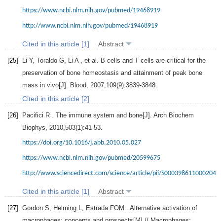
https://www.ncbi.nlm.nih.gov/pubmed/19468919
http://www.ncbi.nlm.nih.gov/pubmed/19468919
Cited in this article [1]
Abstract
[25]
Li
Y
,
Toraldo
G
,
Li
A
, et al. B cells and T cells are critical for the
preservation of bone homeostasis and attainment of peak bone
mass in vivo[J].
Blood
,
2007
,
109
(9):3839-3848.
Cited in this article [2]
[26]
Pacifici
R
. The immune system and bone[J].
Arch Biochem
Biophys
,
2010
,
503
(1):41-53.
https://doi.org/10.1016/j.abb.2010.05.027
https://www.ncbi.nlm.nih.gov/pubmed/20599675
http://www.sciencedirect.com/science/article/pii/S0003986110002043
Cited in this article [1]
Abstract
[27]
Gordon
S
,
Helming
L
,
Estrada
FOM
. Alternative activation of
macrophages: concepts and prospects[M]
// Macrophages: