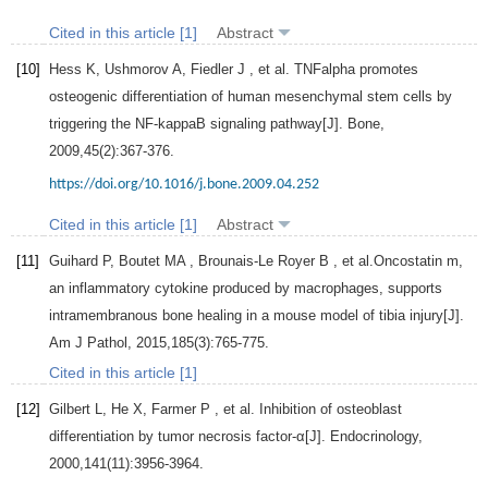
Cited in this article [1]
Abstract
[10]
Hess
K
,
Ushmorov
A
,
Fiedler
J
, et al. TNFalpha promotes
osteogenic differentiation of human mesenchymal stem cells by
triggering the NF-kappaB signaling pathway[J].
Bone
,
2009
,
45
(2):367-376.
https://doi.org/10.1016/j.bone.2009.04.252
Cited in this article [1]
Abstract
[11]
Guihard
P
,
Boutet
MA
,
Brounais-Le Royer
B
, et al.Oncostatin m,
an inflammatory cytokine produced by macrophages, supports
intramembranous bone healing in a mouse model of tibia injury[J].
Am J Pathol
,
2015
,
185
(3):765-775.
Cited in this article [1]
[12]
Gilbert
L
,
He
X
,
Farmer
P
, et al. Inhibition of osteoblast
differentiation by tumor necrosis factor-α[J].
Endocrinology
,
2000
,
141
(11):3956-3964.