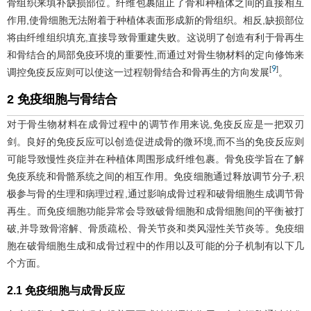
骨组织来填补缺损部位。纤维包裹阻止了骨和种植体之间的直接相互
作用,使骨细胞无法附着于种植体表面形成新的骨组织。相反,缺损部位
将由纤维组织填充,直接导致骨重建失败。这说明了创造有利于骨再生
和骨结合的局部免疫环境的重要性,而通过对骨生物材料的定向修饰来
9
[
]
调控免疫反应则可以使这一过程朝骨结合和骨再生的方向发展
。
2 免疫细胞与骨结合
对于骨生物材料在成骨过程中的调节作用来说,免疫反应是一把双刃
剑。良好的免疫反应可以创造促进成骨的微环境,而不当的免疫反应则
可能导致慢性炎症并在种植体周围形成纤维包裹。骨免疫学旨在了解
免疫系统和骨骼系统之间的相互作用。免疫细胞通过释放调节分子,积
极参与骨的生理和病理过程,通过影响成骨过程和破骨细胞生成调节骨
再生。而免疫细胞功能异常会导致破骨细胞和成骨细胞间的平衡被打
破,并导致骨溶解、骨质疏松、骨关节炎和类风湿性关节炎等。免疫细
胞在破骨细胞生成和成骨过程中的作用以及可能的分子机制有以下几
个方面。
2.1 免疫细胞与成骨反应