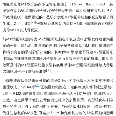
性巨噬细胞M1型分泌许多促炎细胞因子（TNF-α、IL-6、IL-1β）,传
统观点认为这些细胞因子可以诱导破骨细胞生成并促进破骨活动,从而
导致骨吸收。然而最近的一些研究发现M1型巨噬细胞的反应增强了骨
29
[
]
生成。Guihard等
报道称经典激活的炎症M1型巨噬细胞通过OSM
诱导MSCs的成骨反应。
与M1型巨噬细胞相比,M2型巨噬细胞在修复反应中后期发挥着更为重
要的作用。M2型巨噬细胞的细胞因子释放模式是由M1型巨噬细胞在
骨损伤愈合的早期阶段决定的。长时间M1型极化可导致M2型巨噬细
胞释放的纤维化增强细胞因子增多,从而导致纤维包裹的形成。相反,高
效而及时的M1型巨噬细胞表型转换可以使M2型巨噬细胞释放成骨增
30
[
]
强细胞因子并促进新骨形成
。
巨噬细胞表型是动态而可塑的,其会对环境的变化做出反应,改变表型和
31
[
]
生理状态。Spiller等
证实巨噬细胞在一定的刺激条件下经过最短3
d即可从M2损伤修复型巨噬细胞完全极化为M1促炎型巨噬细胞,反之
亦然。这也揭示了他们在骨修复过程中的多重作用。表型转化与刺激
信号的类型、浓度和作用时间有关。当受到IL-4刺激时,巨噬细胞转化
为促进修复的M2表型;而当加入LPS和免疫复合物的时候,巨噬细胞可