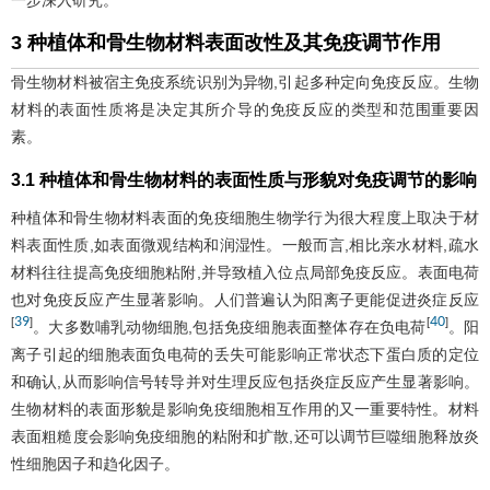
3 种植体和骨生物材料表面改性及其免疫调节作用
骨生物材料被宿主免疫系统识别为异物,引起多种定向免疫反应。生物
材料的表面性质将是决定其所介导的免疫反应的类型和范围重要因
素。
3.1 种植体和骨生物材料的表面性质与形貌对免疫调节的影响
种植体和骨生物材料表面的免疫细胞生物学行为很大程度上取决于材
料表面性质,如表面微观结构和润湿性。一般而言,相比亲水材料,疏水
材料往往提高免疫细胞粘附,并导致植入位点局部免疫反应。表面电荷
也对免疫反应产生显著影响。人们普遍认为阳离子更能促进炎症反应
39
40
[
]
[
]
。大多数哺乳动物细胞,包括免疫细胞表面整体存在负电荷
。阳
离子引起的细胞表面负电荷的丢失可能影响正常状态下蛋白质的定位
和确认,从而影响信号转导并对生理反应包括炎症反应产生显著影响。
生物材料的表面形貌是影响免疫细胞相互作用的又一重要特性。材料
表面粗糙度会影响免疫细胞的粘附和扩散,还可以调节巨噬细胞释放炎
性细胞因子和趋化因子。