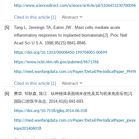
http://www.sciencedirect.com/science/article/pii/S1044532307000966
Cited in this article [1]
Abstract
[5]
Tang
L
,
Jennings
TA
,
Eaton
JW
. Mast cells mediate acute
inflammatory responses to implanted biomaterials[J].
Proc Natl
Acad Sci U S A
,
1998
,
95
(15):8841-8846.
https://doi.org/10.1203/00006450-199704001-00699
https://www.ncbi.nlm.nih.gov/pubmed/9671766
http://med.wanfangdata.com.cn/Paper/Detail/PeriodicalPaper_PM96
Cited in this article [1]
Abstract
[6]
樊牮, 邹耿森, 陈江 . 钛种植体表面纳米改性及其与机体免疫应答[J].
国际口腔医学杂志
,
2014
,
41
(6):691-693.
https://doi.org/10.7518/gjkq.2014.06.018
http://med.wanfangdata.com.cn/Paper/Detail/PeriodicalPaper_gwyx-
kqyx201406018