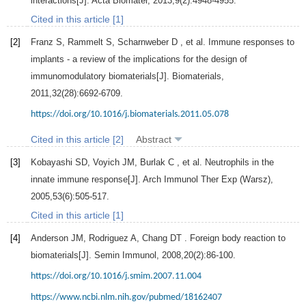
interactions[J].
Acta Biomater
,
2013
,
9
(2):4948-4955.
Cited in this article [1]
[2]
Franz
S
,
Rammelt
S
,
Scharnweber
D
, et al. Immune responses to
implants - a review of the implications for the design of
immunomodulatory biomaterials[J].
Biomaterials
,
2011
,
32
(28):6692-6709.
https://doi.org/10.1016/j.biomaterials.2011.05.078
Cited in this article [2]
Abstract
[3]
Kobayashi
SD
,
Voyich
JM
,
Burlak
C
, et al. Neutrophils in the
innate immune response[J].
Arch Immunol Ther Exp (Warsz)
,
2005
,
53
(6):505-517.
Cited in this article [1]
[4]
Anderson
JM
,
Rodriguez
A
,
Chang
DT
. Foreign body reaction to
biomaterials[J].
Semin Immunol
,
2008
,
20
(2):86-100.
https://doi.org/10.1016/j.smim.2007.11.004
https://www.ncbi.nlm.nih.gov/pubmed/18162407