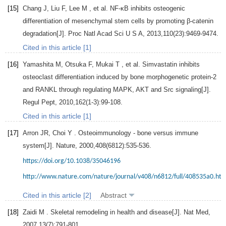
[15]
Chang
J
,
Liu
F
,
Lee
M
, et al. NF-κB inhibits osteogenic
differentiation of mesenchymal stem cells by promoting β-catenin
degradation[J].
Proc Natl Acad Sci U S A
,
2013
,
110
(23):9469-9474.
Cited in this article [1]
[16]
Yamashita
M
,
Otsuka
F
,
Mukai
T
, et al. Simvastatin inhibits
osteoclast differentiation induced by bone morphogenetic protein-2
and RANKL through regulating MAPK, AKT and Src signaling[J].
Regul Pept
,
2010
,
162
(1-3):99-108.
Cited in this article [1]
[17]
Arron
JR
,
Choi
Y
. Osteoimmunology - bone versus immune
system[J].
Nature
,
2000
,
408
(6812):535-536.
https://doi.org/10.1038/35046196
http://www.nature.com/nature/journal/v408/n6812/full/408535a0.htm
Cited in this article [2]
Abstract
[18]
Zaidi
M
. Skeletal remodeling in health and disease[J].
Nat Med
,
2007
,
13
(7):791-801.