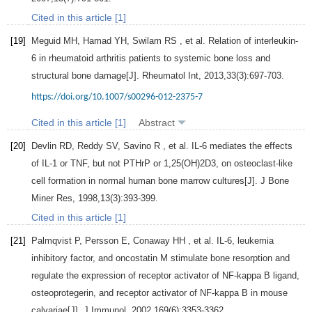
Cited in this article [1]
[19]
Meguid
MH
,
Hamad
YH
,
Swilam
RS
, et al. Relation of interleukin-
6 in rheumatoid arthritis patients to systemic bone loss and
structural bone damage[J].
Rheumatol Int
,
2013
,
33
(3):697-703.
https://doi.org/10.1007/s00296-012-2375-7
Cited in this article [1]
Abstract
[20]
Devlin
RD
,
Reddy
SV
,
Savino
R
, et al. IL-6 mediates the effects
of IL-1 or TNF, but not PTHrP or 1,25(OH)2D3, on osteoclast-like
cell formation in normal human bone marrow cultures[J].
J Bone
Miner Res
,
1998
,
13
(3):393-399.
Cited in this article [1]
[21]
Palmqvist
P
,
Persson
E
,
Conaway
HH
, et al. IL-6, leukemia
inhibitory factor, and oncostatin M stimulate bone resorption and
regulate the expression of receptor activator of NF-kappa B ligand,
osteoprotegerin, and receptor activator of NF-kappa B in mouse
calvariae[J].
J Immunol
,
2002
,
169
(6):3353-3362.