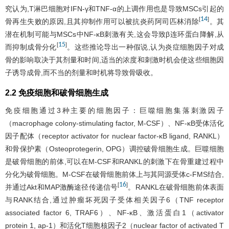
究认为,T淋巴细胞对IFN-γ和TNF-α的上调作用也是导致MSCs引起的
14
[
]
骨再生失败的原因,且其抑制作用可以被抗炎药阿司匹林消除
。其
潜在机制可能与MSCs中NF-κB刺激有关,这会导致β连环蛋白降解,从
15
[
]
而抑制成骨分化
。这些推论导出一种假说,认为炎症细胞因子对成
骨的影响取决于其剂量和时间,适当的浓度和刺激时机会使这些细胞因
子诱导成骨,而不当的剂量和时机将导致骨吸收。
2.2 免疫细胞和破骨细胞生成
免疫细胞通过3种主要的细胞因子：巨噬细胞集落刺激因子
（macrophage colony-stimulating factor, M-CSF）、NF-κB受体活化
因子配体（receptor activator for nuclear factor-κB ligand, RANKL）
和骨保护素（Osteoprotegerin, OPG）调控破骨细胞生成。巨噬细胞
是破骨细胞的前体,可以在M-CSF和RANKL的刺激下在骨重建过程中
分化为破骨细胞。M-CSF在破骨细胞前体上与其同源受体c-FMS结合,
16
[
]
并通过Akt和MAP激酶途径传递信号
。RANKL在破骨细胞前体表面
与RANK结合,通过肿瘤坏死因子受体相关因子6（TNF receptor
associated factor 6, TRAF6）、NF-κB、激活蛋白1（activator
protein 1, ap-1）和活化T细胞核因子2（nuclear factor of activated T