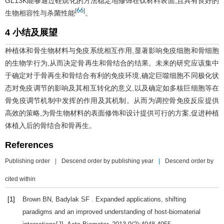
GL13K能够通过硅烷化的方法稳定地修饰在钛材料表面,且具有良好的
66
[
]
生物相容性与杀菌性能
。
4 小结及展望
种植体和骨生物材料与免疫系统相互作用,显著影响免疫细胞和骨细胞
的生物学行为,从而决定骨再生和骨结合的结果。未来的研究应该集中
于确定对于骨再生和骨结合有利的免疫环境,确定巨噬细胞不同极化状
态对免疫调节的影响及其相互转化的意义,以及确定如多核巨细胞等在
骨免疫调节机制中发挥的作用及其机制。从而为调控骨免疫反应提供
高效的策略,为骨生物材料的表面修饰和设计提供可行的方案,促进种植
体植入后的骨结合和骨再生。
References
Publishing order
|
Descend order by publishing year
|
Descend order by
cited within
[1]
Brown
BN
,
Badylak
SF
. Expanded applications, shifting
paradigms and an improved understanding of host-biomaterial