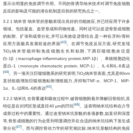
显示出明显的免疫调节作用。不同的骨诱导纳米技术对调节免疫细胞
反应的影响及可能的潜在机制是目前的研究热点之一。
3.2.1 纳米管 纳米管的形貌表现出良好的功能效应,并已经应用于许多
领域。包括凝血、血管形成和药物传递。同时还可以促进骨形成细胞
的粘附、扩张和成骨分化,并可以有效促进骨结合,是一种在牙科/骨科
43
[
]
应用方面极具发展前途的界面
。在调节免疫反应方面,研究发现
TiO
纳米管能抑制免疫细胞生长和粘附,下调巨噬细胞炎症蛋
2
白-1β（macrophage inflammatory protein,MIP-1β）、单核细胞趋化
蛋白-1（monocyte chemotactic protein, MCP-1）、IL-6和IL-8表达
44
[
]
。另一项关注巨噬细胞系的研究表明,TiO
纳米管表面,尤其是80nm
2
直径组能增加巨噬细胞粘附增殖能力,并抑制TNF-α、MCP-1、MIP-
45
[
]
1α、IL-1β和IL-6的表达
。
3.2.2 纳米坑 在骨重建和吸收过程中,破骨细胞附着并降解旧骨组织,其
46
[
]
特征是在封闭区形成直径40 μm的凹坑
。这表明纳米坑结构在介导
成骨过程中的重要性。通过改变纳米坑形貌的各项参数,如直径和深度
等,骨形成细胞的行为会受到明显调控并在合适的纳米坑结构下发生成
47
[
]
骨分化
。而与调控骨动力学的研究相比较,纳米坑形貌结构的免疫