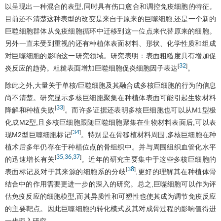
以呈现出一种混合的表型,同时具有伤口愈合和调控免疫细胞的特征。
目前还不清楚这种表型的改变是来自于原来的巨噬细胞,还是一个新的
巨噬细胞群体从免疫细胞循环中迁移到这一位点来代替原来的细胞。
另外一直未受到重视的还有种植体表面材料、形状、化学性质和组成
对巨噬细胞的影响这一研究领域。研究表明：表面粗糙度具有增加促
32
[
]
炎反应的趋势。粗糙表面增加巨噬细胞促炎细胞因子表达
。
除此之外,大量关于单核/巨噬细胞及其融合成多核巨细胞的行为的信息
尚不清楚。研究显示多核巨细胞聚集在种植体表面可能引起生物材料
33
[
]
降解和种植失败
。而许多证据还表明多核巨细胞也可以从M1型极
化成M2型,且多核巨细胞跟随巨噬细胞聚集在生物材料表面后,可以表
34
[
]
现M2型巨噬细胞标记
。特别是在骨移植材料周围,多核巨细胞在种
植术后多年仍存在于种植位点的骨组织中。并与周围组织血管化水平
35
36
37
[
,
,
]
的迅速增长有关
。近年的研究主要集中于这些多核巨细胞的
38
[
]
表面标记及对于其来源的细胞系的分歧
,更好的理解其在种植体骨
结合中的作用需要更进一步的深入的研究。总之,巨噬细胞可以作为评
估免疫反应的细胞模型,而其异质性和可塑性也使其成为调节免疫反应
的主要靶点。因此巨噬细胞的转化模式及其对成骨过程的影响值得进
一步深入研究。