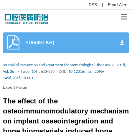
RSS
Email Alert
Togg
navi
PDF(887 KB)
Journal of Prevention and Treatment for Stomatological Diseases
››
2018,
Vol. 26
››
Issue (10)
: 613-620.
DOI:
10.12016/j.issn.2096-
1456.2018.10.001
Expert Forum
The effect of the
osteoimmunomodulatory mechanism
on implant osseointegration and
bone biomaterials induced bone