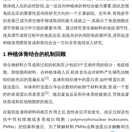
植体植入后的必经阶段,这一反应对种植体的骨结合极为重要,因此忽视
免疫反应的重要性是传统研究方向的一个主要缺陷。近年来,骨免疫学
的发展已成为骨生物学领域取得的最大成就之一,其揭示了免疫细胞在
调节骨骼动力学方面的重要作用。通过研究骨生物材料的免疫调节性,
使其调节成骨过程中的免疫反应,创造良好的局部免疫微环境,进而促进
种植体周围骨形成和骨结合这一方向非常值得深入研究。
1 种植体骨结合的机制回顾
骨生物材料介导成骨过程的机制至少包括3个互相作用的组分：免疫细
胞、骨细胞和材料。在种植体植入后,机体首先会对材料产生哺乳动物
1
[
]
组织损伤后的普遍反应
。血液和组织液中的蛋白质,如纤维蛋白原、
玻连蛋白、补体和纤连蛋白等会在数秒内粘附于材料表面,形成一个暂
2
[
]
时的表面蛋白质基质层
。随后凝血反应和补体系统被激活,导致血凝
块形成和其他细胞群的激活。
在最初血液和材料间相互作用之后,急性炎症开始发生。炎症过程还包
括中性粒细胞或多形核白细胞（polymorphonuclear leukocytes,
PMNs）的招募和激活。为了降解材料,PMNs会释放蛋白水解酶和活