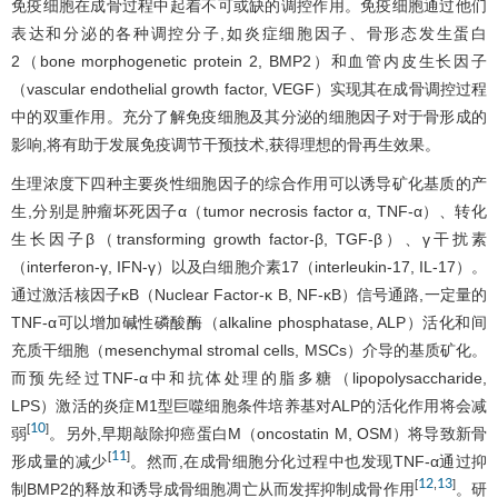
免疫细胞在成骨过程中起着不可或缺的调控作用。免疫细胞通过他们
表达和分泌的各种调控分子,如炎症细胞因子、骨形态发生蛋白
2（bone morphogenetic protein 2, BMP2）和血管内皮生长因子
（vascular endothelial growth factor, VEGF）实现其在成骨调控过程
中的双重作用。充分了解免疫细胞及其分泌的细胞因子对于骨形成的
影响,将有助于发展免疫调节干预技术,获得理想的骨再生效果。
生理浓度下四种主要炎性细胞因子的综合作用可以诱导矿化基质的产
生,分别是肿瘤坏死因子α（tumor necrosis factor α, TNF-α）、转化
生长因子β（transforming growth factor-β, TGF-β）、γ干扰素
（interferon-γ, IFN-γ）以及白细胞介素17（interleukin-17, IL-17）。
通过激活核因子κB（Nuclear Factor-κ B, NF-κB）信号通路,一定量的
TNF-α可以增加碱性磷酸酶（alkaline phosphatase, ALP）活化和间
充质干细胞（mesenchymal stromal cells, MSCs）介导的基质矿化。
而预先经过TNF-α中和抗体处理的脂多糖（lipopolysaccharide,
LPS）激活的炎症M1型巨噬细胞条件培养基对ALP的活化作用将会减
10
[
]
弱
。另外,早期敲除抑癌蛋白M（oncostatin M, OSM）将导致新骨
11
[
]
形成量的减少
。然而,在成骨细胞分化过程中也发现TNF-α通过抑
12
13
[
,
]
制BMP2的释放和诱导成骨细胞凋亡从而发挥抑制成骨作用
。研