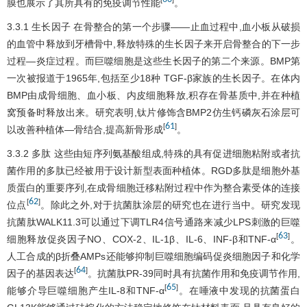
膜也展示了其所具有的免疫调节性能
。
3.3.1 生长因子 在骨整合的第一个步骤——止血过程中,血小板从破损
的血管中释放到牙槽骨中,释放特殊的生长因子来开启骨整合的下一步
过程—炎症过程。而巨噬细胞是这些生长因子的第二个来源。BMP第
一次被报道于1965年,包括至少18种 TGF-β家族的生长因子。在体内
BMP由成骨细胞、血小板、内皮细胞释放,积存在骨基质中,并在种植
窝预备时释放出来。研究表明,钛片修饰含BMP2仿生钙磷灰石涂层可
61
[
]
以改善种植体—骨结合,提高新骨形成
。
3.3.2 多肽 这些由短序列氨基酸组成,特殊的具有促进细胞粘附或者抗
菌作用的多肽已经被用于设计新型表面种植体。RGD多肽是细胞外基
质蛋白的重要序列,在成骨细胞迁移粘附过程中作为整合素受体的连接
62
[
]
位点
。除此之外,对于抗菌肽涂层的研究也在进行当中。研究发现
抗菌肽WALK11.3可以通过下调TLR4信号通路来减少LPS刺激的巨噬
63
[
]
细胞释放促炎因子NO、COX-2、IL-1β、IL-6、INF-β和TNF-α
。
人工合成的β折叠AMPs还能够抑制巨噬细胞编码促炎细胞因子和化学
64
[
]
因子的基因表达
。抗菌肽PR-39同时具有抗菌作用和免疫调节作用,
65
[
]
能够介导巨噬细胞产生IL-8和TNF-α
。在唾液中发现的抗菌蛋白