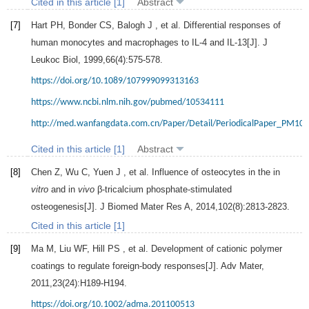
Cited in this article [1]
Abstract
[7]
Hart
PH
,
Bonder
CS
,
Balogh
J
, et al. Differential responses of
human monocytes and macrophages to IL-4 and IL-13[J].
J
Leukoc Biol
,
1999
,
66
(4):575-578.
https://doi.org/10.1089/107999099313163
https://www.ncbi.nlm.nih.gov/pubmed/10534111
http://med.wanfangdata.com.cn/Paper/Detail/PeriodicalPaper_PM10
Cited in this article [1]
Abstract
[8]
Chen
Z
,
Wu
C
,
Yuen
J
, et al. Influence of osteocytes in the in
vitro
and in
vivo
β-tricalcium phosphate-stimulated
osteogenesis[J].
J Biomed Mater Res A
,
2014
,
102
(8):2813-2823.
Cited in this article [1]
[9]
Ma
M
,
Liu
WF
,
Hill
PS
, et al. Development of cationic polymer
coatings to regulate foreign-body responses[J].
Adv Mater
,
2011
,
23
(24):H189-H194.
https://doi.org/10.1002/adma.201100513