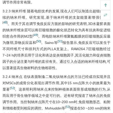
调节作用非常有限。
3.2.3 纳米纤维 随着电纺技术的发展,现在人们可以制造出超细的、连
续的纳米纤维。研究发现,基于纳米纤维的支架能显著增强骨再生
48
[
]
。而关于其在调节免疫反应方面的影响的研究表明,3D水凝胶表面
的纳米纤维涂层可以将巨噬细胞的极化状态转化为具有抗炎和促进组
49
[
]
织愈合作用的M2型
。而电纺纳米纤维聚氨酯膜的巨噬细胞反应最
50
51
[
]
[
]
为微弱,异物反应温和
。Saino等
报告显示,免疫反应可以发生于
不同纤维尺寸和排列方式的PLLA支架上。RAW264.7巨噬细胞经过
7~24 h的培养后用于活化和表达促炎细胞因子,其活化能力和促炎细胞
因子的分泌主要与纤维的直径有关。通过引入合适的纳米纤维结构,可
以显著提高生物材料的生物相容性。
3.2.4 纳米点 在钛表面制备二氧化钛纳米点的方法已经成功实现并且
对MSCs的成骨分化表现出调节作用,其中15 nm点阵大小的效果最为
52
[
]
显著
。这表明利用纳米点来控制种植体表面骨形成细胞的行为,从
而应用于骨生物学领域之中是可行的。还有研究报道了纳米点的免疫
调节作用。当控制纳米点阵尺寸在10~200 nm时,免疫细胞形态、粘附
53
[
]
和增殖都受到相应的调控。Mohiuddin等
报道在50 ~100 nm的纳米