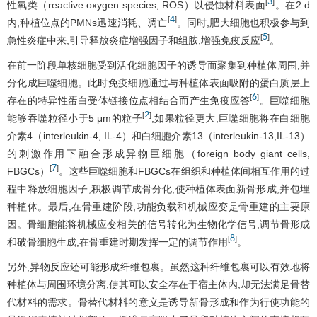
3
[
]
性氧类（reactive oxygen species, ROS）以侵蚀材料表面
。在2 d
4
[
]
内,种植位点的PMNs迅速消耗、凋亡
。同时,肥大细胞也积极参与到
5
[
]
急性炎症中来,引导释放炎症增强因子和组胺,增强免疫反应
。
在前一阶段单核细胞受到活化细胞因子的诱导而聚集到种植体周围,并
分化成巨噬细胞。此时免疫细胞通过与种植体表面吸附的蛋白质层上
6
[
]
存在的特异性蛋白受体链接位点相结合而产生免疫应答
。巨噬细胞
2
[
]
能够吞噬粒径小于5 μm的粒子
,如果粒径更大,巨噬细胞将在白细胞
介素4（interleukin-4, IL-4）和白细胞介素13（interleukin-13,IL-13）
的刺激作用下融合形成异物巨细胞（foreign body giant cells,
7
[
]
FBGCs）
。这些巨噬细胞和FBGCs在组织和种植体间相互作用的过
程中释放细胞因子,积极调节成骨分化,使种植体表面新骨形成,并包埋
种植体。最后,在骨重建阶段,功能负载和机械应变是骨重建的主要原
因。骨细胞能将机械应变相关的信号转化为生物化学信号,调节骨形成
8
[
]
和破骨细胞生成,在骨重建时期发挥一定的调节作用
。
另外,异物反应还可能形成纤维包裹。虽然这种纤维包裹可以有效地将
种植体与周围环境分离,使其可以安全存在于宿主体内,却无法满足骨替
代材料的需求。骨替代材料的意义是诱导新骨形成和作为行使功能的