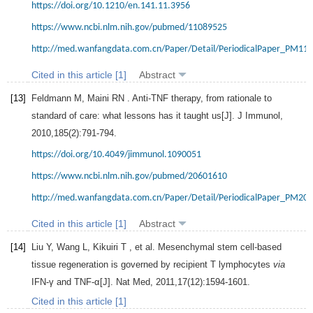
https://doi.org/10.1210/en.141.11.3956
https://www.ncbi.nlm.nih.gov/pubmed/11089525
http://med.wanfangdata.com.cn/Paper/Detail/PeriodicalPaper_PM11
Cited in this article [1]
Abstract
[13]
Feldmann
M
,
Maini
RN
. Anti-TNF therapy, from rationale to
standard of care: what lessons has it taught us[J].
J Immunol
,
2010
,
185
(2):791-794.
https://doi.org/10.4049/jimmunol.1090051
https://www.ncbi.nlm.nih.gov/pubmed/20601610
http://med.wanfangdata.com.cn/Paper/Detail/PeriodicalPaper_PM20
Cited in this article [1]
Abstract
[14]
Liu
Y
,
Wang
L
,
Kikuiri
T
, et al. Mesenchymal stem cell-based
tissue regeneration is governed by recipient T lymphocytes
via
IFN-γ and TNF-α[J].
Nat Med
,
2011
,
17
(12):1594-1601.
Cited in this article [1]