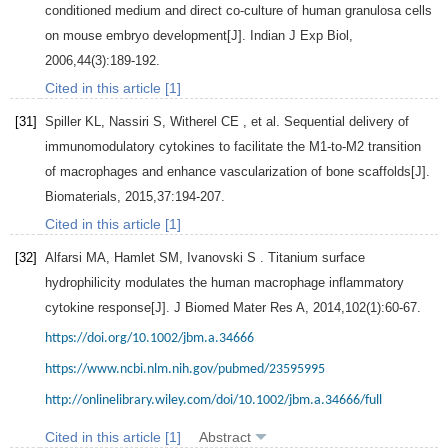
conditioned medium and direct co-culture of human granulosa cells
on mouse embryo development[J].
Indian J Exp Biol
,
2006
,
44
(3):189-192.
Cited in this article [1]
[31]
Spiller
KL
,
Nassiri
S
,
Witherel
CE
, et al. Sequential delivery of
immunomodulatory cytokines to facilitate the M1-to-M2 transition
of macrophages and enhance vascularization of bone scaffolds[J].
Biomaterials
,
2015
,
37
:194-207.
Cited in this article [1]
[32]
Alfarsi
MA
,
Hamlet
SM
,
Ivanovski
S
. Titanium surface
hydrophilicity modulates the human macrophage inflammatory
cytokine response[J].
J Biomed Mater Res A
,
2014
,
102
(1):60-67.
https://doi.org/10.1002/jbm.a.34666
https://www.ncbi.nlm.nih.gov/pubmed/23595995
http://onlinelibrary.wiley.com/doi/10.1002/jbm.a.34666/full
Cited in this article [1]
Abstract