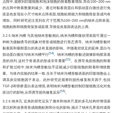
点阵中,观察到巨噬细胞和泡沫细胞的附着数量增加,而在100~200 nm
的点阵中附着数量则减少。通过对黏着斑蛋白和肌动蛋白微丝进行免
疫染色发现在小尺寸纳米点阵表面,细胞粘附能力和细胞骨架形成均有
增加。同时研究还注意到在尺寸范围为100~200 nm的纳米点阵表面,
细胞粘附和细胞骨架形成延缓,导致促炎基因表达的上调。
3.2.5 纳米沟槽 与其他纳米形貌相比,纳米沟槽和微纹理表面可通过一
种称为接触诱导的现象对骨形成细胞进行形态诱导。纳米沟槽形貌对
黏着斑和吸附蛋白的表达有直接的影响。伴随着丝状足的延伸,蛋白与
54
[
]
肌动蛋白微丝与纳米沟槽平行
。纳米沟槽的形貌还能够影响胶原基
55
[
]
质的排列,这对于骨基质的形成非常重要
。在诱导免疫细胞的附着
和扩散过程中,纳米沟槽形貌似乎还能减少巨噬细胞的附着和增殖数
量。与体内实验的结果一致,生长于纳米沟槽形貌表面的巨噬细胞会上
调其炎症细胞因子表达。此外研究还观察到损伤修复相关因子,包括
TGF-β和骨桥蛋白表达增强,表明纳米沟槽形貌控制巨噬细胞活化对免
56
[
]
疫治疗的影响,从而诱导损伤修复反应
。
3.2.6 纳米孔 近来的研究证实了微米和纳米尺度的多孔结构对增强基
质沉积和改善骨形成细胞粘附和分化的影响,揭示了纳米孔界面对成骨