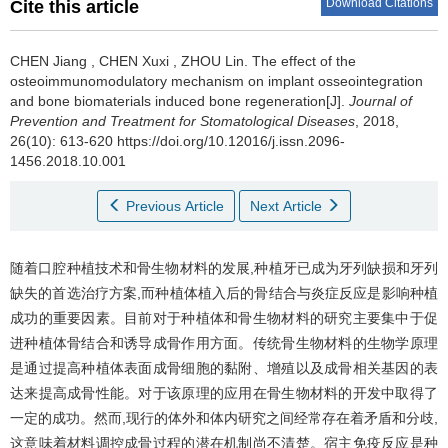
Download Citations
Cite this article
CHEN Jiang
,
CHEN Xuxi
,
ZHOU Lin
.
The effect of the
osteoimmunomodulatory mechanism on implant osseointegration
and bone biomaterials induced bone regeneration[J].
Journal of
Prevention and Treatment for Stomatological Diseases
, 2018,
26(10): 613-620 https://doi.org/10.12016/j.issn.2096-
1456.2018.10.001
Previous Article
Next Article
随着口腔种植技术和骨生物材料的发展,种植牙已成为牙列缺损和牙列
缺失的首选治疗方案,而种植体植入后的骨结合与炎症反应是影响种植
成功的重要因素。目前对于种植体和骨生物材料的研究主要集中于促
进种植体骨结合和诱导成骨作用方面。传统骨生物材料的生物学原理
是通过提高种植体表面成骨细胞的黏附、增殖以及成骨相关基因的表
达来提高成骨性能。对于该原理的应用在骨生物材料的开发中取得了
一定的成功。然而,现行的体外和体内研究之间经常存在着矛盾和分歧,
这意味着材料调控成骨过程的潜在机制尚不清楚。宿主免疫反应是种