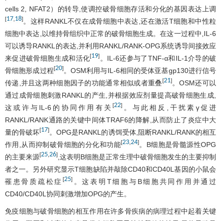
cells 2, NFAT2）的转导,使调控破骨细胞存活和分化的基因表达上调
17
18
[
,
]
。这样RANKL不仅在成骨细胞中表达,还在激活T细胞和中性粒
细胞中表达,以维持骨组织中正常的破骨细胞生成。在这一过程中,IL-6
可以诱导RANKL的表达,并利用RANKL/RANK-OPG系统诱导间接效应
19
[
]
来促进破骨细胞生成和活化
。IL-6还参与了TNF-α和IL-1介导的破
20
[
]
骨细胞形成过程
。OSM利用与IL-6相同的受体亚基gp130进行信号
21
[
]
传递,并且这两种细胞因子的功能通常相似或者重叠
。OSM还可以
通过成骨细胞刺激RANKL的产生,并根据效应剂量提高破骨细胞生成,
22
[
]
这或许与IL-6的协同作用有关
。与此相反,干扰素γ促进
RANKL/RANK通路的关键中间体TRAF6的降解,从而防止了炎症中大
17
[
]
量的骨破坏
。OPG是RANKL的诱饵受体,阻断RANKL/RANK的相互
23
24
[
,
]
作用,从而抑制破骨细胞的分化和功能
。B细胞是骨髓源性OPG
25
26
[
,
]
的主要来源
,这表明B细胞是正常生理中破骨细胞发生的主要抑制
者之一。另外研究显示T细胞缺陷并敲除CD40和CD40L基因的小鼠会
25
[
]
罹患骨质疏松症
。这表明T细胞与B细胞共同作用并通过
CD40/CD40L协同刺激增加OPG的产生。
免疫细胞与破骨细胞的相互作用在许多骨疾病的病理过程中起着关键