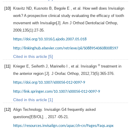
[10]
Kravitz
ND
,
Kusnoto
B
,
Begole
E
, et al. How well does Invisalign
work? A prospective clinical study evaluating the efficacy of tooth
movement with Invisalign[J].
Am J Orthod Dentofacial Orthop
,
2009
,
135
(1):27-35.
https://doi.org/10.1016/j.ajodo.2007.05.018
http://linkinghub.elsevier.com/retrieve/pii/S0889540608008597
Cited in this article [5]
®
[11]
Krieger
E
,
Seiferth
J
,
Marinello
I
, et al. Invisalign
treatment in
the anterior region [J].
J Orofac Orthop
,
2012
,
73
(5):365-376.
https://doi.org/10.1007/s00056-012-0097-9
http://link.springer.com/10.1007/s00056-012-0097-9
Cited in this article [1]
[12]
Align Technology. Invisalign G4 frequently asked
questions[EB/OL]. ,
2017
-05-21.
https://resources.invisalign.com/apac/zh-cn/Pages/Faqs.aspx