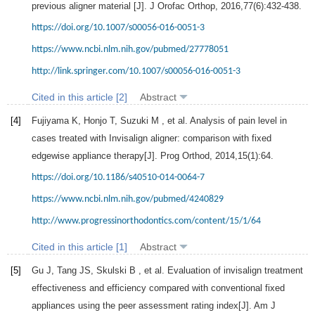
previous aligner material [J].
J Orofac Orthop
,
2016
,
77
(6):432-438.
https://doi.org/10.1007/s00056-016-0051-3
https://www.ncbi.nlm.nih.gov/pubmed/27778051
http://link.springer.com/10.1007/s00056-016-0051-3
Cited in this article [2]
Abstract
[4]
Fujiyama
K
,
Honjo
T
,
Suzuki
M
, et al. Analysis of pain level in
cases treated with Invisalign aligner: comparison with fixed
edgewise appliance therapy[J].
Prog Orthod
,
2014
,
15
(1):64.
https://doi.org/10.1186/s40510-014-0064-7
https://www.ncbi.nlm.nih.gov/pubmed/4240829
http://www.progressinorthodontics.com/content/15/1/64
Cited in this article [1]
Abstract
[5]
Gu
J
,
Tang
JS
,
Skulski
B
, et al. Evaluation of invisalign treatment
effectiveness and efficiency compared with conventional fixed
appliances using the peer assessment rating index[J].
Am J