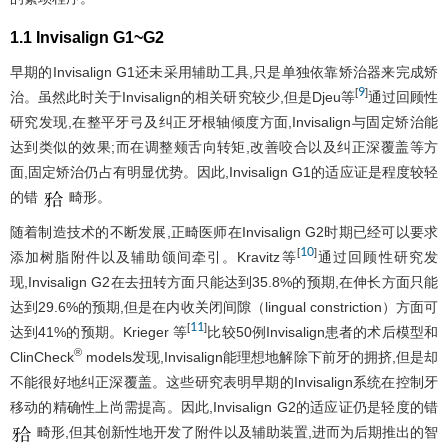
1.1 Invisalign G1~G2
早期的Invisalign G1还未采用辅助工具,只是单独依靠矫治器来完成矫
9
[
]
治。虽然此时关于Invisalign的相关研究较少,但是Djeu等
通过回顾性
研究发现,在整平牙弓及纠正牙根轴倾度方面,Invisalign与固定矫治能
达到类似的效果;而在调整颊舌向转矩,改善咬合以及纠正深覆盖等方
面,固定矫治仍占有明显优势。因此,Invisalign G1的适应证是程度较轻
的错
畸形。
随着制造技术的不断发展,正畸医师在Invisalign G2时期已经可以要求
10
[
]
添加树脂附件以及辅助颌间牵引。Kravitz等
通过回顾性研究发
现,Invisalign G2在去扭转方面只能达到35.8%的预期,在伸长方面只能
达到29.6%的预期,但是在内收关闭间隙（lingual constriction）方面可
11
[
]
达到41%的预期。Krieger 等
比较50例Invisalign患者的术后模型和
®
ClinCheck
models发现,Invisalign能理想地解除下前牙的拥挤,但是却
不能很好地纠正深覆盖。这些研究表明早期的Invisalign系统在控制牙
移动的精确性上尚需提高。因此,Invisalign G2的适应证仍是轻度的错
畸形,但其创新性地开发了附件以及辅助装置,进而为后期推出的智