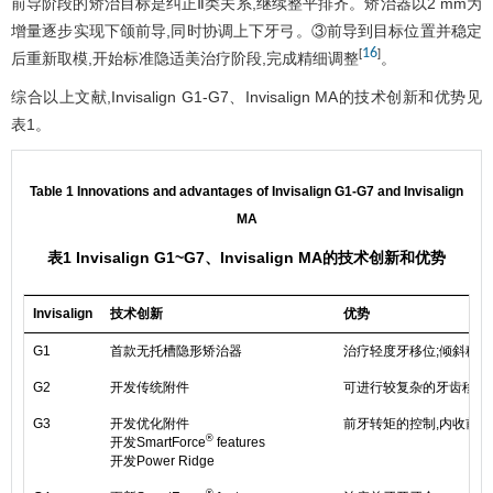
前导阶段的矫治目标是纠正Ⅱ类关系,继续整平排齐。矫治器以2 mm为
增量逐步实现下颌前导,同时协调上下牙弓。③前导到目标位置并稳定
16
[
]
后重新取模,开始标准隐适美治疗阶段,完成精细调整
。
综合以上文献,Invisalign G1-G7、Invisalign MA的技术创新和优势见
表1
。
Table 1 Innovations and advantages of Invisalign G1-G7 and Invisalign
MA
表1 Invisalign G1~G7、Invisalign MA的技术创新和优势
Invisalign
技术创新
优势
G1
首款无托槽隐形矫治器
治疗轻度牙移位;倾斜移
G2
开发传统附件
可进行较复杂的牙齿移动
G3
开发优化附件
前牙转矩的控制,内收前牙
®
开发SmartForce
features
开发Power Ridge