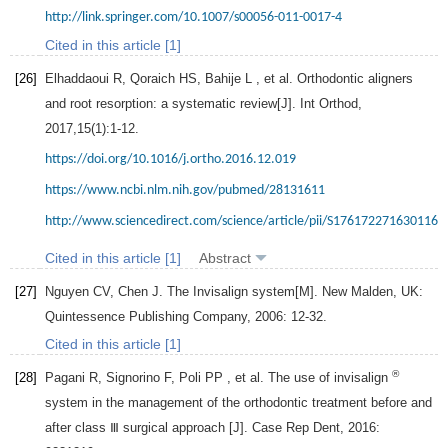
http://link.springer.com/10.1007/s00056-011-0017-4
Cited in this article [1]
[26]
Elhaddaoui
R
,
Qoraich
HS
,
Bahije
L
, et al. Orthodontic aligners
and root resorption: a systematic review[J].
Int Orthod
,
2017
,
15
(1):1-12.
https://doi.org/10.1016/j.ortho.2016.12.019
https://www.ncbi.nlm.nih.gov/pubmed/28131611
http://www.sciencedirect.com/science/article/pii/S1761722716301164
Cited in this article [1]
Abstract
[27]
Nguyen
CV
,
Chen
J
.
The Invisalign system
[M]. New Malden, UK:
Quintessence Publishing Company,
2006
: 12-32.
Cited in this article [1]
®
[28]
Pagani
R
,
Signorino
F
,
Poli
PP
, et al. The use of invisalign
system in the management of the orthodontic treatment before and
after class Ⅲ surgical approach [J].
Case Rep Dent
,
2016
: