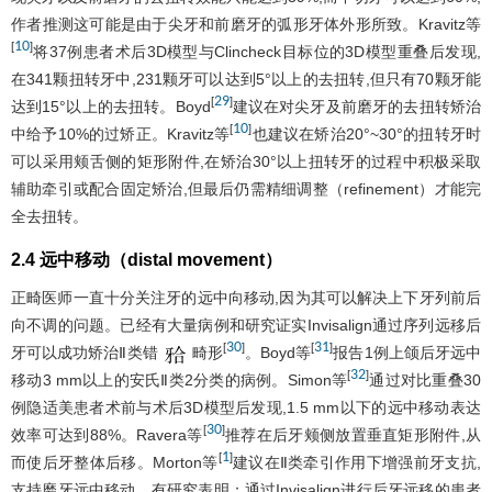
作者推测这可能是由于尖牙和前磨牙的弧形牙体外形所致。Kravitz等
10
[
]
将37例患者术后3D模型与Clincheck目标位的3D模型重叠后发现,
在341颗扭转牙中,231颗牙可以达到5°以上的去扭转,但只有70颗牙能
29
[
]
达到15°以上的去扭转。Boyd
建议在对尖牙及前磨牙的去扭转矫治
10
[
]
中给予10%的过矫正。Kravitz等
也建议在矫治20°~30°的扭转牙时
可以采用颊舌侧的矩形附件,在矫治30°以上扭转牙的过程中积极采取
辅助牵引或配合固定矫治,但最后仍需精细调整（refinement）才能完
全去扭转。
2.4 远中移动（distal movement）
正畸医师一直十分关注牙的远中向移动,因为其可以解决上下牙列前后
向不调的问题。已经有大量病例和研究证实Invisalign通过序列远移后
30
31
[
]
[
]
牙可以成功矫治Ⅱ类错
畸形
。Boyd等
报告1例上颌后牙远中
32
[
]
移动3 mm以上的安氏Ⅱ类2分类的病例。Simon等
通过对比重叠30
例隐适美患者术前与术后3D模型后发现,1.5 mm以下的远中移动表达
30
[
]
效率可达到88%。Ravera等
推荐在后牙颊侧放置垂直矩形附件,从
1
[
]
而使后牙整体后移。Morton等
建议在Ⅱ类牵引作用下增强前牙支抗,
支持磨牙远中移动。有研究表明：通过Invisalign进行后牙远移的患者