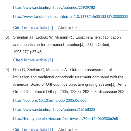
https://www.ncbi.nlm.nih.gov/pubmed/25939782
http://www.tandfonline.com/doi/full/10.1179/1465313315Y.00000000
Cited in this article [2]
Abstract
[8]
Sheridan
JJ
,
Ledoux
W
,
Mcminn
R
. Essix retainers: fabrication
and supervision for permanent retention[J].
J Clin Orthod
,
1993
,
27
(1):37-45.
Cited in this article [1]
[9]
Djeu
G
,
Shelton
C
,
Maganzini
A
. Outcome assessment of
Invisalign and traditional orthodontic treatment compared with the
American Board of Orthodontics objective grading system[J].
Am J
Orthod Dentofacial Orthop
,
2005
,
128
(3): 292-298; discussion 298.
https://doi.org/10.1016/j.ajodo.2005.06.002
https://www.ncbi.nlm.nih.gov/pubmed/16168325
http://linkinghub.elsevier.com/retrieve/pii/S0889540605006268
Cited in this article [1]
Abstract