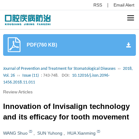
RSS
Email Alert
Togg
navi
PDF(760 KB)
Journal of Prevention and Treatment for Stomatological Diseases
››
2018,
Vol. 26
››
Issue (11)
: 743-748.
DOI:
10.12016/j.issn.2096-
1456.2018.11.011
Review Articles
Innovation of Invisalign technology
and its efficacy for tooth movement
WANG Shuo
,
SUN Yuhong
,
HUA Xianming