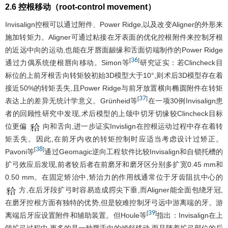
2.6 控根移动（root-control movement）
Invisalign控根可以通过附件、Power Ridge,以及改变Aligner的外形来
施加转矩力。Aligner可通过粘接在牙表面的优化控根附件来控制牙根
的近远中向的运动,也能在牙唇面龈缘和舌面切端制作的Power Ridge
36
[
]
通过力偶系统使根唇向移动。Simon等
研究证实：若Clincheck目
标位的上前牙根舌向转矩较初始3D模型大于10°,则术后3D模型存在着
接近50%的转矩丢失,且Power Ridge与前牙放置横向椭圆附件在转矩
37
[
]
表达上的差异无统计学意义。Grünheid等
在一项30例Invisalign患
者的回顾性研究中发现,术后模型的上颌中切牙切缘较Clincheck目标
位更偏
向和舌向,进一步证实Invislign在控根运动过程中存在着转
矩丢失。因此,在前牙内收的转矩控制时应适当考虑设计过矫正。
38
[
]
Pavoni等
通过Geomagic逆向工程软件比较Invisalign和自锁托槽的
扩弓效应后发现,前者较后者在前磨牙和磨牙区分别多扩宽0.45 mm和
0.50 mm。在固定矫治中,矫治力的作用线通常位于牙齿阻抗中心的
方,在后牙段扩弓时容易造成腭尖下垂,而Aligner能全面包绕牙冠,
在磨牙控根方面有独特的优势,但是较难控制牙弓远中游离端的牙。游
39
[
]
离端后牙应设置附件和辅助装置。但Houle等
指出：Invisalign在上
颌扩弓过程中,更多的是一种唇舌向的倾斜移动,而且随着扩弓部位的后