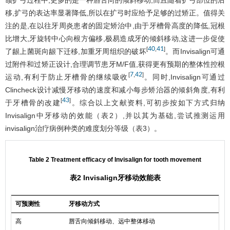
移,扩弓的表达率显著降低,所以在扩弓时应给予足够的过矫正。值得关
注的是,在以往牙周炎患者的固定矫治中,由于牙槽骨高度的降低,冠根
比增大,牙旋转中心向根方偏移,极易造成牙的倾斜移动,这进一步促使
40
41
[
,
]
了龈上菌斑向龈下迁移,加重牙周组织的破坏
。而Invisalign可通
过附件和过矫正设计,合理调节患牙M/F值,获得更有预期的整体性控根
7
42
[
,
]
运动,有利于防止牙槽骨的继续吸收
。同时,Invisalign可通过
Clincheck设计减慢牙移动的速度和减小每步矫治器的倾斜角度,有利
43
[
]
于牙槽骨的改建
。综合以上文献资料,可初步按如下方式归纳
Invisalign中牙移动的效能（
表2
）,并以其为基础,尝试推测运用
invisalign治疗病例种类的难度划分等级（
表3
）。
Table 2 Treatment efficacy of Invisalign for tooth movement
表2 Invisalign牙移动效能表
可预测性
牙移动方式
高
唇舌向倾斜移动、远中整体移动