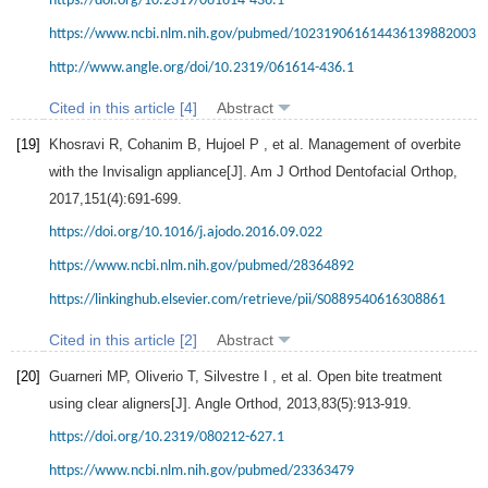
https://doi.org/10.2319/061614-436.1
https://www.ncbi.nlm.nih.gov/pubmed/1023190616144361398820033
http://www.angle.org/doi/10.2319/061614-436.1
Cited in this article [4]
Abstract
[19]
Khosravi
R
,
Cohanim
B
,
Hujoel
P
, et al. Management of overbite
with the Invisalign appliance[J].
Am J Orthod Dentofacial Orthop
,
2017
,
151
(4):691-699.
https://doi.org/10.1016/j.ajodo.2016.09.022
https://www.ncbi.nlm.nih.gov/pubmed/28364892
https://linkinghub.elsevier.com/retrieve/pii/S0889540616308861
Cited in this article [2]
Abstract
[20]
Guarneri
MP
,
Oliverio
T
,
Silvestre
I
, et al. Open bite treatment
using clear aligners[J].
Angle Orthod
,
2013
,
83
(5):913-919.
https://doi.org/10.2319/080212-627.1
https://www.ncbi.nlm.nih.gov/pubmed/23363479