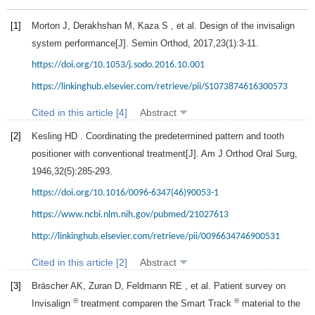
[1]
Morton
J
,
Derakhshan
M
,
Kaza
S
, et al. Design of the invisalign
system performance[J].
Semin Orthod
,
2017
,
23
(1):3-11.
https://doi.org/10.1053/j.sodo.2016.10.001
https://linkinghub.elsevier.com/retrieve/pii/S1073874616300573
Cited in this article [4]
Abstract
[2]
Kesling
HD
. Coordinating the predetermined pattern and tooth
positioner with conventional treatment[J].
Am J Orthod Oral Surg
,
1946
,
32
(5):285-293.
https://doi.org/10.1016/0096-6347(46)90053-1
https://www.ncbi.nlm.nih.gov/pubmed/21027613
http://linkinghub.elsevier.com/retrieve/pii/0096634746900531
Cited in this article [2]
Abstract
[3]
Bräscher
AK
,
Zuran
D
,
Feldmann
RE
, et al. Patient survey on
®
®
Invisalign
treatment comparen the Smart Track
material to the