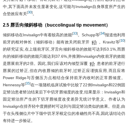
中,其下面高并未发生显著变化,这可能与Invisalign自身厚度所产生的
30
[
]
合垫效应有关
。
2.5 唇舌向倾斜移动（buccolingual tip movement）
33
34
[
]
[
]
倾斜移动在Invisalign中有着较高的效能
。Schupp等
报道他利用
10
[
]
前牙的相对伸长（倾斜移动）能有效关闭前牙开
。Kravitz等
的研究证实,在上颌前牙区,牙舌向倾斜移动的效能可达到53.1%,而唇
向的倾斜移动的效能只能达到37.6%,并推测Invisalign内收前牙的效能
是唇展前牙的2倍。因此,我们应该对内倾型深覆
患者的前牙进行
唇展的过矫正,但在内收唇倾的前牙时,过矫正应谨慎应用,而且应将
Power Ridge与舌侧压力点相结合保持前牙内收时的正常唇倾度。
35
[
]
Hennessy等
在一项随机临床试验中比较了22例Invisalign和22例固
定矫治患者矫治结束后下中切牙唇倾度的改变,结果显示：Invisalign和
固定矫治所产生的下切牙唇倾度改变差异无统计学意义。作者认为
Invisalign在排齐轻中度拥挤时可达到与固定矫治类似的效果。但是,由
于在头颅侧位片中下颌中切牙牙根定位的准确性尚不高,因此该结论仍
有待进一步验证。