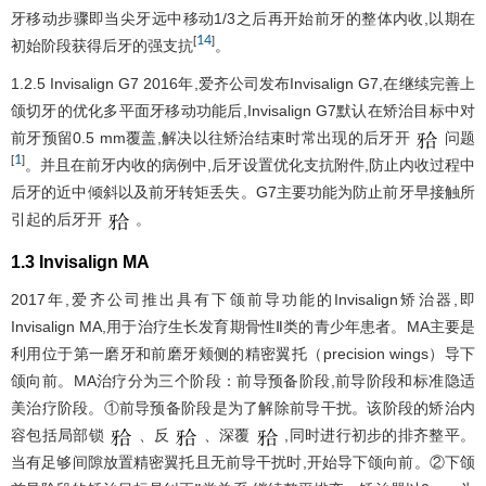
牙移动步骤即当尖牙远中移动1/3之后再开始前牙的整体内收,以期在
14
[
]
初始阶段获得后牙的强支抗
。
1.2.5 Invisalign G7 2016年,爱齐公司发布Invisalign G7,在继续完善上
颌切牙的优化多平面牙移动功能后,Invisalign G7默认在矫治目标中对
前牙预留0.5 mm覆盖,解决以往矫治结束时常出现的后牙开
问题
1
[
]
。并且在前牙内收的病例中,后牙设置优化支抗附件,防止内收过程中
后牙的近中倾斜以及前牙转矩丢失。G7主要功能为防止前牙早接触所
引起的后牙开
。
1.3 Invisalign MA
2017年,爱齐公司推出具有下颌前导功能的Invisalign矫治器,即
Invisalign MA,用于治疗生长发育期骨性Ⅱ类的青少年患者。MA主要是
利用位于第一磨牙和前磨牙颊侧的精密翼托（precision wings）导下
颌向前。MA治疗分为三个阶段：前导预备阶段,前导阶段和标准隐适
美治疗阶段。①前导预备阶段是为了解除前导干扰。该阶段的矫治内
容包括局部锁
、反
、深覆
,同时进行初步的排齐整平。
当有足够间隙放置精密翼托且无前导干扰时,开始导下颌向前。②下颌