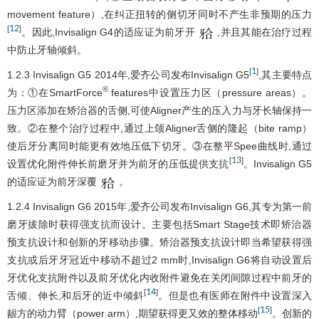
movement feature）,在纠正扭转的侧切牙同时不产生非预期的压力
12
[
]
。因此,Invisalign G4的适应证为前牙开
,并且其能在治疗过程
中防止牙轴倾斜。
1
[
]
1.2.3 Invisalign G5 2014年,爱齐公司发布Invisalign G5
,其主要特点
®
为：①在SmartForce
features中设置压力区（pressure areas）。
压力区添加在矫治器的舌侧,可使Aligner产生的压入力与牙长轴保持一
致。②在整个治疗过程中,通过上颌Aligner舌侧的隆起（bite ramp）
使后牙分离同时能更有效地压低下切牙。③在整平Spee曲线时,通过
13
[
]
设置优化附件伸长前磨牙并为前牙的压低提供支抗
。Invisalign G5
的适应证为前牙深覆
。
1.2.4 Invisalign G6 2015年,爱齐公司发布Invisalign G6,其专为第一前
磨牙拔除时获得强支抗而设计。主要包括Smart Stage技术即矫治器
预支抗设计和创新的牙移动步骤。矫治器预支抗设计即当希望获得强
支抗或后牙牙冠近中移动不超过2 mm时,Invisalign G6将自动设置后
牙优化支抗附件以及前牙优化内收附件避免在关闭间隙过程中前牙的
14
[
]
舌倾、伸长,和后牙的近中倾斜
。但是也有医师在附件中设置深入
15
[
]
龈方的动力臂（power arm）,期望获得更又效的整体移动
。创新的