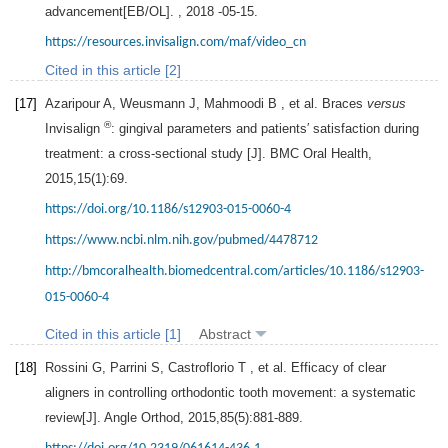
advancement[EB/OL]. ,
2018
-05-15.
https://resources.invisalign.com/maf/video_cn
Cited in this article [2]
[17]
Azaripour
A
,
Weusmann
J
,
Mahmoodi
B
, et al. Braces
versus
®
Invisalign
: gingival parameters and patients′ satisfaction during
treatment: a cross-sectional study [J].
BMC Oral Health
,
2015
,
15
(1):69.
https://doi.org/10.1186/s12903-015-0060-4
https://www.ncbi.nlm.nih.gov/pubmed/4478712
http://bmcoralhealth.biomedcentral.com/articles/10.1186/s12903-
015-0060-4
Cited in this article [1]
Abstract
[18]
Rossini
G
,
Parrini
S
,
Castroflorio
T
, et al. Efficacy of clear
aligners in controlling orthodontic tooth movement: a systematic
review[J].
Angle Orthod
,
2015
,
85
(5):881-889.