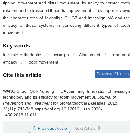
tipping movement and distal movement, its ability to correct tooth
rotation and extrusion still needs improvement. This paper reviews
the characteristics of Invisalign G1-G7 and Invisalign MA and the
efficacy of these systems in correcting different types of tooth
movement.
Key words
Invisible orthodontic
/
Invisalign
/
Attachment
/
Treatment
efficacy
/
Tooth movement
Download Citations
Cite this article
WANG Shuo
,
SUN Yuhong
,
HUA Xianming
.
Innovation of Invisalign
technology and its efficacy for tooth movement[J].
Journal of
Prevention and Treatment for Stomatological Diseases
, 2018,
26(11): 743-748 https://doi.org/10.12016/j.issn.2096-
1456.2018.11.011
Previous Article
Next Article