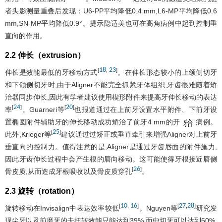
者头影测量重叠后发现：U6-PP平均降低0.4 mm,L6-MP平均降低0.6
mm,SN-MP平均降低0.9°。提示隐适美也可在高角病例中起到控制垂
直向的作用。
2.2 伸长（extrusion）
18
23
[
,
]
伸长是效能最低的牙移动方式
。在伸长形态较小的上颌侧切牙
和下颌侧切牙时,由于Aligner不能完全抓紧牙体组织,牙齿很难随着矫
治器同步伸长,因此有学者建议使用楔形附件来提高牙伸长移动的表达
24
20
[
]
[
]
率
。Guarneri等
也报道通过在上前牙设置水平附件、下前牙设
置椭圆附件辅助牙的伸长移动成功矫治了前牙4 mm的开
病例。
25
[
]
此外,Krieger等
建议通过过矫正或垂直牵引来增强Aligner对上前牙
垂直向的控制力。值得注意的是,Aligner是通过牙齿唇面的附件施力,
因此牙齿伸长过程中会产生根的唇向移动。这可能使得牙根接近唇侧
26
[
]
骨皮质,从而造成牙根吸收以及骨皮质穿孔
。
2.3 旋转（rotation）
10
16
27
28
[
,
]
[
,
]
旋转移动在Invisalign中表达效率较低
。Nguyen等
研究发
现尖牙以及前磨牙的去扭转效能只能达到39%,而中切牙可以达到60%,