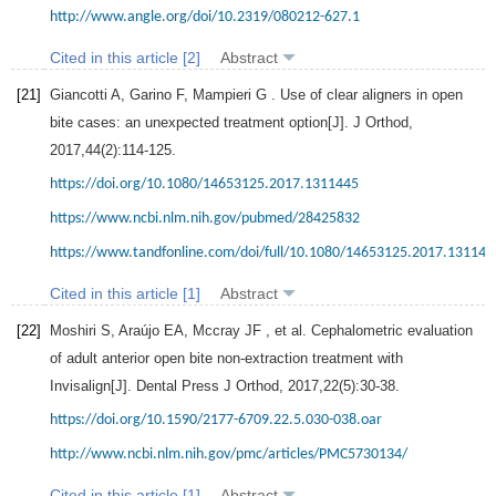
http://www.angle.org/doi/10.2319/080212-627.1
Cited in this article [2]
Abstract
[21]
Giancotti
A
,
Garino
F
,
Mampieri
G
. Use of clear aligners in open
bite cases: an unexpected treatment option[J].
J Orthod
,
2017
,
44
(2):114-125.
https://doi.org/10.1080/14653125.2017.1311445
https://www.ncbi.nlm.nih.gov/pubmed/28425832
https://www.tandfonline.com/doi/full/10.1080/14653125.2017.131144
Cited in this article [1]
Abstract
[22]
Moshiri
S
,
Araújo
EA
,
Mccray
JF
, et al. Cephalometric evaluation
of adult anterior open bite non-extraction treatment with
Invisalign[J].
Dental Press J Orthod
,
2017
,
22
(5):30-38.
https://doi.org/10.1590/2177-6709.22.5.030-038.oar
http://www.ncbi.nlm.nih.gov/pmc/articles/PMC5730134/
Cited in this article [1]
Abstract