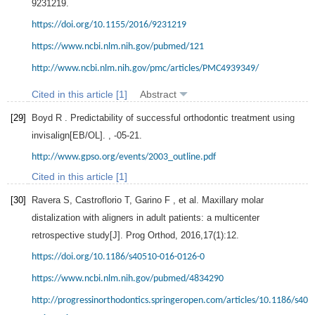
9231219
.
https://doi.org/10.1155/2016/9231219
https://www.ncbi.nlm.nih.gov/pubmed/121
http://www.ncbi.nlm.nih.gov/pmc/articles/PMC4939349/
Cited in this article [1]
Abstract
[29]
Boyd
R
. Predictability of successful orthodontic treatment using
invisalign[EB/OL]. , -05-21.
http://www.gpso.org/events/2003_outline.pdf
Cited in this article [1]
[30]
Ravera
S
,
Castroflorio
T
,
Garino
F
, et al. Maxillary molar
distalization with aligners in adult patients: a multicenter
retrospective study[J].
Prog Orthod
,
2016
,
17
(1):12.
https://doi.org/10.1186/s40510-016-0126-0
https://www.ncbi.nlm.nih.gov/pubmed/4834290
http://progressinorthodontics.springeropen.com/articles/10.1186/s405