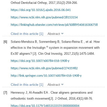
Orthod Dentofacial Orthop
,
2017
,
151
(2):259-266.
https://doi.org/10.1016/j.ajodo.2016.06.041
https://www.ncbi.nlm.nih.gov/pubmed/28153154
https://linkinghub.elsevier.com/retrieve/pii/S0889540616306758
Cited in this article [1]
Abstract
[6]
Solano-Mendoza
B
,
Sonnemberg
B
,
Solano-Reina
E
, et al. How
®
effective is the Invisalign
system in expansion movement with
Ex30′ aligners? [J].
Clin Oral Investig
,
2017
,
21
(5):1475-1484.
https://doi.org/10.1007/s00784-016-1908-y
https://www.ncbi.nlm.nih.gov/pubmed/27435982
http://link.springer.com/10.1007/s00784-016-1908-y
Cited in this article [1]
Abstract
[7]
Hennessy
J
,
Al-Awadhi
EA
. Clear aligners generations and
orthodontic tooth movement[J].
J Orthod
,
2016
,
43
(1):68-76.
https://doi.org/10.1179/1465313315Y.0000000004