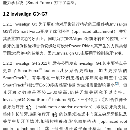
能力学系统（Smart Force）打下了基础。
1.2 Invisalign G3~G7
1.2.1 Invisalign G3 为了更好地对牙齿进行精确的三维移动,Invisalign
G3通过Smart Force开发了优化附件（optimized attachment）,并将
其放置在特定的牙面上。同时为了加强Aligner对前牙转矩的控制,上下
前牙的唇侧龈缘和舌侧切缘处可设计Power Ridge,其产生的力偶类似
于固定矫治中的转矩力。因此,Invisalign G3主要用于控制前牙转矩。
1.2.2 Invisalign G4 2011年,爱齐公司发布Invisalign G4,其主要特点是
®
更新了SmartForce
features以及贴合更精确、加力更持续的
®
SmartTrack
。有学者在一项72例患者的疼痛问卷调查中证实
3
®
[
]
SmartTrack
相比于Ex-30疼痛感更轻微,对生活质量影响更小
。但
其牙移动效率是否较Ex-30提高,仍缺乏相关研究予以支持。
®
InvisalignG4 SmartForce
features有以下三个特点：①组合性伸长
前牙治疗开
（multi-tooth anterior extrusion）,即以后牙为支抗,
整体伸长前牙,达到治疗开
的效果;②在远中向直立尖牙牙根以及
关闭中切牙间隙时,加强控根移动,避免倾斜移动（optimized root
control attachment）;③上颌侧切牙多平面牙移动（multi-plane