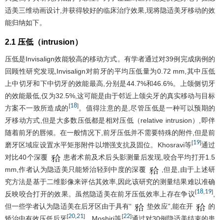
适美三维动画设计,并获得较好的临床治疗效果,现将隐适美牙移动的效
能归纳如下。
2.1 压低（intrusion）
压低是Invisalign效能较高的移动方式。有学者通过对39例完成病例的
回顾性研究发现,Invisalign对前牙的平均压低量为0.72 mm,其中压低
上中切牙和下中切牙的效能最高,分别是44.7%和46.6%。上颌侧切牙
的效能最低,仅为32.5%,这可能是由于邻近上颌尖牙的真实移动与目标
18
[
]
方案不一致所造成的
。值得注意的是,尽管压低是一种可以预期的
牙移动方式,但是大多数压低都是相对压低（relative intrusion）,即伴
随着前牙的唇倾。在一般情况下,前牙压低并不需要特殊的附件,但是前
19
[
]
磨牙区域应设置水平矩形附件以增强支抗及固位。Khosravi等
通过
对比40个深覆
患者术前及术后头影测量后发现,咬合平均打开1.5
mm,作者认为隐适美只能矫治轻到中度的深覆
,但是,由于上述研
究方法是基于二维影像来评估其效率,因此该研究的测量结果难以准确
18
19
[
,
]
反映咬合打开的效果。虽然隐适美在前牙压低效率上存在争议
,
但一些学者认为隐适美在后牙区由于具有“
垫效应”,能在开
的
20
21
22
[
,
]
[
]
矫治中有效压低后牙
。Moshiri等
通过对30例隐适美结束的患