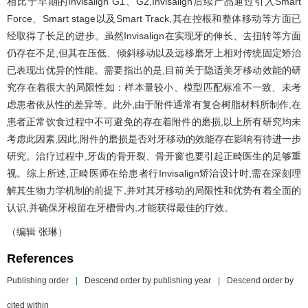
相比于早期的Invisalign G1、G2,Invisalign后续产品通过引入Smart
Force、Smart stage以及Smart Track,其在控根和整体移动等方面已
经取得了长足的进步。虽然Invisalign在实现牙的伸长、去扭转等方面
仍存在不足,但其在压低、倾斜移动以及远移磨牙上相对传统固定矫治
已表现出优异的性能。需要指出的是,目前关于隐适美牙移动效能的研
究存在着很大的局限性如：样本量较小、模型匹配标准不一致、未考
虑患者依从性的差异等。此外,由于附件通常有复合树脂材料所制作,在
患者正常饮食过程中不可避免的存在着附件的磨损,以上所有研究均未
考虑此因素,因此,附件的磨损是否对牙移动的效能存在影响有待进一步
研究。治疗过程中,牙齿的骨开裂、骨开窗也要引起正畸医生的足够重
视。综上所述,正畸医师在给患者行Invisalign矫治设计时,需在深刻理
解其生物力学机制的前提下,并对其牙移动的局限性和优势有着全面的
认识,并确保牙根留在牙槽骨内,才能获得最佳的疗效。
（编辑 张琳）
References
Publishing order
|
Descend order by publishing year
|
Descend order by
cited within