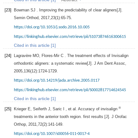
[23]
Bowman
SJ
. Improving the predictability of clear aligners[J].
Semin Orthod
,
2017
,
23
(1):65-75.
https://doi.org/10.1053/j.sodo.2016.10.005
https://linkinghub.elsevier.com/retrieve/pii/S1073874616300615
Cited in this article [1]
[24]
Lagravère
MO
,
Flores-Mir
C
. The treatment effects of Invisalign
orthodontic aligners: a systematic review[J].
J Am Dent Assoc
,
2005
,
136
(12):1724-1729.
https://doi.org/10.14219/jada.archive.2005.0117
https://linkinghub.elsevier.com/retrieve/pii/S0002817714624545
Cited in this article [1]
®
[25]
Krieger
E
,
Seiferth
J
,
Saric
I
, et al. Accuracy of invisalign
treatments in the anterior tooth region. first results [J].
J Orofac
Orthop
,
2011
,
72
(2):141-149.
https://doi.org/10.1007/s00056-011-0017-4