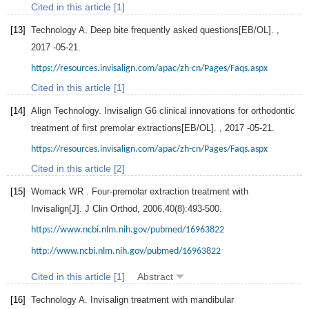
Cited in this article [1]
[13]
Technology A. Deep bite frequently asked questions[EB/OL]. ,
2017
-05-21.
https://resources.invisalign.com/apac/zh-cn/Pages/Faqs.aspx
Cited in this article [1]
[14]
Align Technology. Invisalign G6 clinical innovations for orthodontic
treatment of first premolar extractions[EB/OL]. ,
2017
-05-21.
https://resources.invisalign.com/apac/zh-cn/Pages/Faqs.aspx
Cited in this article [2]
[15]
Womack
WR
. Four-premolar extraction treatment with
Invisalign[J].
J Clin Orthod
,
2006
,
40
(8):493-500.
https://www.ncbi.nlm.nih.gov/pubmed/16963822
http://www.ncbi.nlm.nih.gov/pubmed/16963822
Cited in this article [1]
Abstract
[16]
Technology A. Invisalign treatment with mandibular