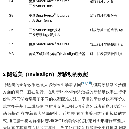
®
G4
更新SmartForce
features
治疗前牙开牙合
开发SmartTrack
®
G5
更新SmartForce
features
治疗前牙深覆牙合
开发Bite Ramp
G6
开发SmartStage技术
对拔除第一前磨牙病例的
开发牙移动步骤技术
®
G7
更新SmartForce
features
防止前牙早接触所引起的
MA
首款下颌前导功能的Invisalign矫治器
对生长发育期骨性Ⅱ类错
2 隐适美（Invisalign）牙移动的效能
17
18
[
,
]
隐适美的矫治效果已被大多数医生学者认同
,但其牙移动的效能
方面的研究一直在进行。在对于Invisalign矫治器的牙移动效率进行评
价时,不同学者采用了不同的模型配准方法。早期的牙移动效率评价方
式大多是基于二维影像,同时其参考点多以假定磨牙或者前磨牙稳定不
动为基础,存在着很大的局限性。近年来,有学者采用数字化模型的方
式,通过腭部稳定解剖标志和CBCT颅颌骨稳定标志对图形进行重叠,大
大提高了其研究方法的可靠性。为了让正畸医师能更快更好地掌握隐