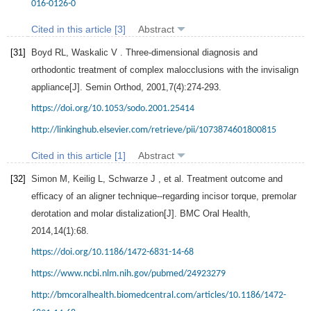
016-0126-0
Cited in this article [3]
Abstract
[31]
Boyd
RL
,
Waskalic
V
. Three-dimensional diagnosis and
orthodontic treatment of complex malocclusions with the invisalign
appliance[J].
Semin Orthod
,
2001
,
7
(4):274-293.
https://doi.org/10.1053/sodo.2001.25414
http://linkinghub.elsevier.com/retrieve/pii/1073874601800815
Cited in this article [1]
Abstract
[32]
Simon
M
,
Keilig
L
,
Schwarze
J
, et al. Treatment outcome and
efficacy of an aligner technique--regarding incisor torque, premolar
derotation and molar distalization[J].
BMC Oral Health
,
2014
,
14
(1):68.
https://doi.org/10.1186/1472-6831-14-68
https://www.ncbi.nlm.nih.gov/pubmed/24923279
http://bmcoralhealth.biomedcentral.com/articles/10.1186/1472-