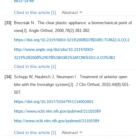
6831-14-68
Cited in this article [1]
Abstract
[33]
Brezniak
N
. The clear plastic appliance: a biomechanical point of
view[J].
Angle Orthod
,
2008
,
78
(2):381-382.
https://doi.org/10.2319/0003-3219(2008)078[0381:TCPA]2.0.CO;2
http://www.angle.org/doi/abs/10.2319/0003-
3219%282008%29078%5B0381%3ATCPA%5D2.0.CO%3B2
Cited in this article [1]
[34]
Schupp
W
,
Haubrich
J
,
Neumann
I
. Treatment of anterior open
bite with the Invisalign system[J].
J Clin Orthod
,
2010
,
44
(8):501-
507.
https://doi.org/10.1017/S1047951114002601
https://www.ncbi.nlm.nih.gov/pubmed/21105589
http://www.ncbi.nlm.nih.gov/pubmed/21105589
Cited in this article [1]
Abstract