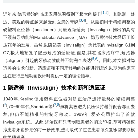
1
2
[
,
]
近年来,隐形矫治的临床应用范围得到了极大的提升
。其隐形、舒
3
4
[
,
]
适、美观的特点越来越受到医患的青睐
。从最初用于精细调整的
硬塑料正位器（positioner）到最近隐适美（Invisalign）推出的具有
下颌前导功能的Mandibular Advance（MA）,隐形矫治技术经历了长
达70年的发展。虽然,以隐适美（Invisalign）为代表的Invisalign G1到
G7,极大地拓宽了隐形矫治的适应证,但是,其在临床治疗中,矫治器
5
6
[
,
]
（aligner）引起的牙移动效能并不能完全表达
。因此,本文拟对隐
适美的技术创新、适应证和不同牙移动的效能进行综述,以期为临床医
生在进行三维动画设计时提供一定的理论指导。
1 隐适美（Invisalign）技术创新和适应证
1940年,Kesling使用塑料正位器对矫正治疗进行最终的精细调整
2
7
8
[
]
[
,
]
,70~90年代,Sheridan等
虽将其改进为负压保持器并配合邻面去
釉,但仍不能精准的控制牙移动。1999年,爱齐公司推出了首款
Invisalign系统。从此,矫治医师只需制取患者的初次印模,即可精确模
拟患者牙齿矫治的每一步效果,进而取代了过去患者每次复诊都要取模
的繁琐程序。