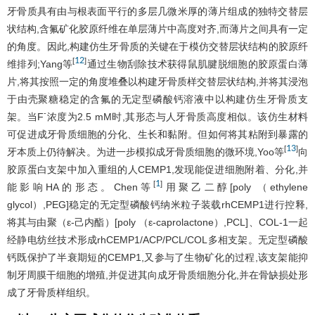
牙骨质具有由与根表面平行的多层几微米厚的薄片组成的独特交替层
状结构,含氟矿化胶原纤维在单层薄片中高度对齐,而薄片之间具有一定
的角度。因此,构建仿生牙骨质的关键在于模仿交替层状结构的胶原纤
12
[
]
维排列;Yang等
通过生物刮除技术获得鼠肌腱脱细胞的胶原蛋白薄
片,将其按照一定的角度堆叠以构建牙骨质样交替层状结构,并将其浸泡
于由壳聚糖稳定的含氟的无定型磷酸钙溶液中以构建仿生牙骨质支
-
架。当F
浓度为2.5 mM时,其形态与人牙骨质高度相似。该仿生材料
可促进成牙骨质细胞的分化、生长和黏附。但如何将其粘附到暴露的
13
[
]
牙本质上仍待解决。为进一步模拟成牙骨质细胞的微环境,Yoo等
向
胶原蛋白支架中加入重组的人CEMP1,发现能促进细胞附着、分化,并
1
[
]
能影响HA的形态。Chen等
用聚乙二醇[poly （ethylene
glycol）,PEG]稳定的无定型磷酸钙纳米粒子装载rhCEMP1进行控释,
将其与由聚（ε-己内酯）[poly （ε-caprolactone）,PCL]、COL-1一起
经静电纺丝技术形成rhCEMP1/ACP/PCL/COL多相支架。无定型磷酸
钙既保护了半衰期短的CEMP1,又参与了生物矿化的过程,该支架能抑
制牙周膜干细胞的增殖,并促进其向成牙骨质细胞分化,并在骨缺损处形
成了牙骨质样组织。