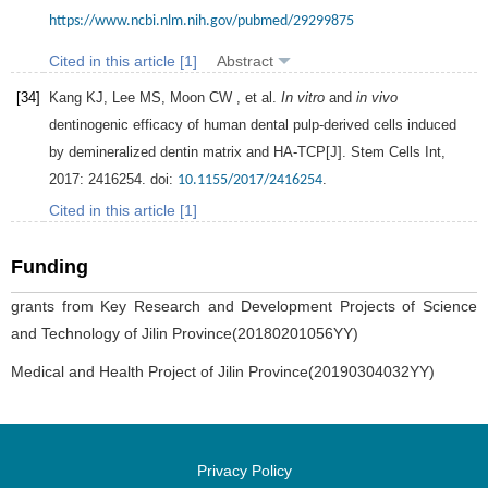
https://www.ncbi.nlm.nih.gov/pubmed/29299875
Cited in this article [1]
Abstract
[34]
Kang
KJ
,
Lee
MS
,
Moon
CW
, et al.
In vitro
and
in vivo
dentinogenic efficacy of human dental pulp-derived cells induced
by demineralized dentin matrix and HA-TCP[J].
Stem Cells Int
,
2017
:
2416254
. doi:
.
10.1155/2017/2416254
Cited in this article [1]
Funding
grants from Key Research and Development Projects of Science
and Technology of Jilin Province(20180201056YY)
Medical and Health Project of Jilin Province(20190304032YY)
Privacy Policy