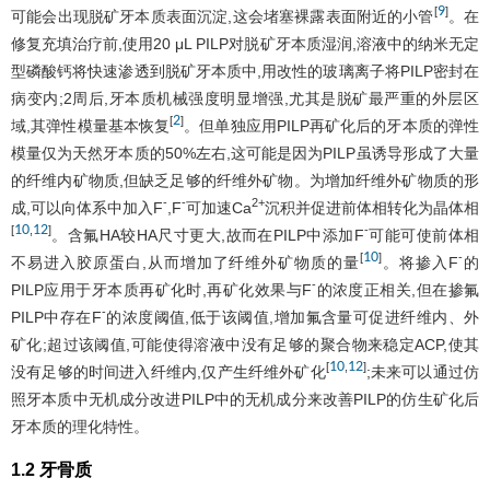
9
[
]
可能会出现脱矿牙本质表面沉淀,这会堵塞裸露表面附近的小管
。在
修复充填治疗前,使用20 μL PILP对脱矿牙本质湿润,溶液中的纳米无定
型磷酸钙将快速渗透到脱矿牙本质中,用改性的玻璃离子将PILP密封在
病变内;2周后,牙本质机械强度明显增强,尤其是脱矿最严重的外层区
2
[
]
域,其弹性模量基本恢复
。但单独应用PILP再矿化后的牙本质的弹性
模量仅为天然牙本质的50%左右,这可能是因为PILP虽诱导形成了大量
的纤维内矿物质,但缺乏足够的纤维外矿物。为增加纤维外矿物质的形
-
-
2+
成,可以向体系中加入F
,F
可加速Ca
沉积并促进前体相转化为晶体相
10
12
[
,
]
-
。含氟HA较HA尺寸更大,故而在PILP中添加F
可能可使前体相
10
[
]
-
不易进入胶原蛋白,从而增加了纤维外矿物质的量
。将掺入F
的
-
PILP应用于牙本质再矿化时,再矿化效果与F
的浓度正相关,但在掺氟
-
PILP中存在F
的浓度阈值,低于该阈值,增加氟含量可促进纤维内、外
矿化;超过该阈值,可能使得溶液中没有足够的聚合物来稳定ACP,使其
10
12
[
,
]
没有足够的时间进入纤维内,仅产生纤维外矿化
;未来可以通过仿
照牙本质中无机成分改进PILP中的无机成分来改善PILP的仿生矿化后
牙本质的理化特性。
1.2 牙骨质