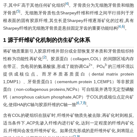
4
-
[
]
子,其中F
高于其他任何矿化组织
。牙骨质分为无细胞牙骨质和细胞
5
[
]
牙骨质
。无细胞牙骨质包含Sharpey纤维和纤维之间平行排列于牙
根表面的固有胶原纤维,其生长是Sharpey纤维逐渐矿化的过程,具有
4
6
[
,
]
Sharpey纤维的无细胞牙骨质是悬挂固定牙齿的重要功能结构
。
1 源于纤维矿化机制的仿生矿化体系
将矿物质重新引入胶原纤维并部分或全部恢复牙本质和牙骨质组织特
2
[
]
性称为功能性再矿化
。胶原蛋白（collagen,COL）的间隙区域内存
2+
3-
在带正、负电荷的氨基酸簇,形成了能协调Ca
、PO
的三维环境以
4
提供成核位点。而牙本质基质蛋白（dental matrix protein
1,DMP1）、牙骨质蛋白1（cementum protein 1,CEMP1）等非胶原
蛋白（non-collagenous proteins,NCPs）可自组装并诱导无定型磷酸
钙（amorphous calcium phosphate,ACP）于COL的成核位点定向矿
6
7
8
[
,
,
]
化,使得HA的C轴与胶原纤维的C轴一致
。
含有COL的硬组织在脱矿时,纤维外矿物质先被去除;再矿化时则相反,
适当条件下,ACP先渗入纤维内进行矿化,达到一定程度的纤维内矿化
后,纤维间会发生纤维外矿化。如果优先形成的是纤维外矿化,则将阻止
2
9
[
,
]