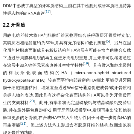
DDM中形成了典型的牙本质结构,且能在其中检测到成牙本质细胞特异
17
[
]
性标志物的mRNA表达
。
2.2 牙骨质
用静电纺丝技术将HA与醋酸纤维素物理结合获得薄层牙骨质样支架,
5
[
]
其磷灰石相结晶度约为50%,并具有无序结构和低孔隙度
。另外在固
化后的树脂表面形成具有板状结构的HA涂层有可能在恰当的咬合负载
下通过牙周膜样组织的再生促进牙周组织重建,并且未来可以考虑通过
19
[
]
在涂层中加入锌等元素来改善其生物学特性
。具有微米和纳米级别
的棒状杂化表面结构的HA（micro-nano-hybrid structured
hydroxyapatite,mnHA）较表面平坦内部致密的HA相比,更能促进牙周
膜干细胞细胞黏附、增殖甚至通过Wnt信号通路促进成骨/成牙骨质相
关标志物的表达,因此具有这样杂化表面结构的HA可以作为牙骨质再
20
[
]
生的支架材料
。此外,有学者将无定型磷酸钙与结晶磷酸钙交替组
装,并在最外层包裹BMP-2,用于牙周缺损模型中,发现再生出较其他实
验组更多的牙骨质,在合成HA中加入生物活性因子可进一步提高HA的
21
[
]
再生潜能
。但上述方法均未形成含有胶原纤维的结构,故而难以实
现牙骨质的功能。