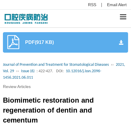
RSS
Email Alert
Togg
navi
PDF(917 KB)
Journal of Prevention and Treatment for Stomatological Diseases
››
2021,
Vol. 29
››
Issue (6)
: 422-427.
DOI:
10.12016/j.issn.2096-
1456.2021.06.011
Review Articles
Biomimetic restoration and
regeneration of dentin and
cementum