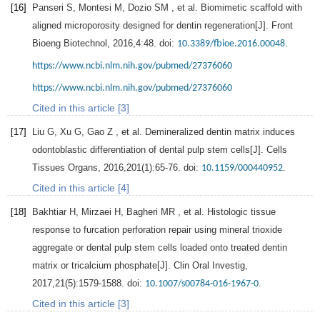
[16]
Panseri
S
,
Montesi
M
,
Dozio
SM
, et al. Biomimetic scaffold with
aligned microporosity designed for dentin regeneration[J].
Front
Bioeng Biotechnol
,
2016
,
4
:48. doi:
.
10.3389/fbioe.2016.00048
https://www.ncbi.nlm.nih.gov/pubmed/27376060
https://www.ncbi.nlm.nih.gov/pubmed/27376060
Cited in this article [3]
[17]
Liu
G
,
Xu
G
,
Gao
Z
, et al. Demineralized dentin matrix induces
odontoblastic differentiation of dental pulp stem cells[J].
Cells
Tissues Organs
,
2016
,
201
(1):65-76. doi:
.
10.1159/000440952
Cited in this article [4]
[18]
Bakhtiar
H
,
Mirzaei
H
,
Bagheri
MR
, et al. Histologic tissue
response to furcation perforation repair using mineral trioxide
aggregate or dental pulp stem cells loaded onto treated dentin
matrix or tricalcium phosphate[J].
Clin Oral Investig
,
2017
,
21
(5):1579-1588. doi:
.
10.1007/s00784-016-1967-0
Cited in this article [3]