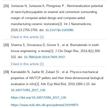
[31]
Juntavee
N
,
Juntavee
A
,
Plongniras
P
. Remineralization potential
of nano-hydroxyapatite on enamel and cementum surrounding
margin of computer-aided design and computer-aided
manufacturing ceramic restoration[J].
Int J Nanomedicine
,
2018
,
13
:2755-2765. doi:
.
10.2147/ijn.S165080
Cited in this article [1]
[32]
Sharma
S
,
Srivastava
D
,
Grover
S
, et al. Biomaterials in tooth
tissue engineering: a review[J].
J Clin Diagn Res
,
2014
,
8
(1):309-
315. doi:
.
10.7860/jcdr/2014/7609.3937
Cited in this article [1]
[33]
Kamalaldin
N
,
Jaafar
M
,
Zubairi
SI
, et al. Physico-mechanical
properties of HA/TCP pellets and their three-dimensional biological
evaluation
in vitro
[J].
Adv Exp Med Biol
,
2019
,
1084
:1-15. doi:
.
10.1007/5584_2017_130
https://doi.org/10.1007/5584_2017_130
https://www.ncbi.nlm.nih.gov/pubmed/29299875