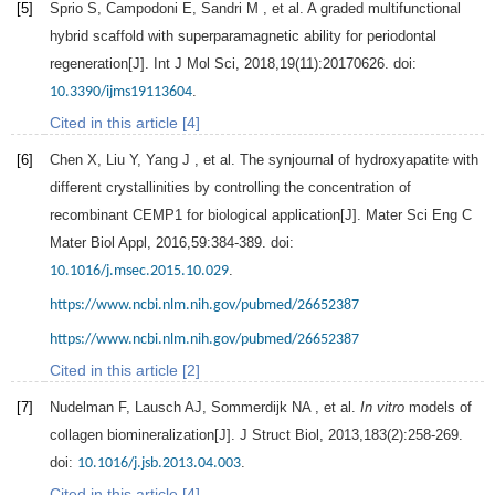
[5]
Sprio
S
,
Campodoni
E
,
Sandri
M
, et al. A graded multifunctional
hybrid scaffold with superparamagnetic ability for periodontal
regeneration[J].
Int J Mol Sci
,
2018
,
19
(11):20170626. doi:
.
10.3390/ijms19113604
Cited in this article [4]
[6]
Chen
X
,
Liu
Y
,
Yang
J
, et al. The synjournal of hydroxyapatite with
different crystallinities by controlling the concentration of
recombinant CEMP1 for biological application[J].
Mater Sci Eng C
Mater Biol Appl
,
2016
,
59
:384-389. doi:
.
10.1016/j.msec.2015.10.029
https://www.ncbi.nlm.nih.gov/pubmed/26652387
https://www.ncbi.nlm.nih.gov/pubmed/26652387
Cited in this article [2]
[7]
Nudelman
F
,
Lausch
AJ
,
Sommerdijk
NA
, et al.
In vitro
models of
collagen biomineralization[J].
J Struct Biol
,
2013
,
183
(2):258-269.
doi:
.
10.1016/j.jsb.2013.04.003
Cited in this article [4]