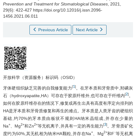
Prevention and Treatment for Stomatological Diseases
, 2021,
29(6): 422-427 https://doi.org/10.12016/j.issn.2096-
1456.2021.06.011
Previous Article
Next Article
开放科学（资源服务）标识码（OSID）
1
[
]
牙体硬组织缺乏完善的自我修复能力
。在牙本质和牙骨质中,羟磷灰
2
[
]
石（hydroxyapatite,HA）可存在于胶原纤维外,也可存在于纤维内
。
如何在胶原纤维存在的情况下,修复或再生出具有高度有序定向排列的
HA是牙本质和牙骨质修复和再生的难点。牙本质是人类牙齿的硬组织
基础,约70%的牙本质由板状不规则HA纳米晶组成,并存在少量的
3
+
2+
2+
[
]
Na
、Mg
和Zn
等无机离子,并具有一定的再生能力
。牙骨质矿化
+
2+
-
度约为50%,其无机相为纳米HA颗粒,并存在Na
、Mg
和F
等无机离