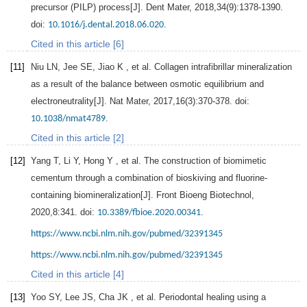
precursor (PILP) process[J].
Dent Mater
,
2018
,
34
(9):1378-1390.
doi:
.
10.1016/j.dental.2018.06.020
Cited in this article [6]
[11]
Niu
LN
,
Jee
SE
,
Jiao
K
, et al. Collagen intrafibrillar mineralization
as a result of the balance between osmotic equilibrium and
electroneutrality[J].
Nat Mater
,
2017
,
16
(3):370-378. doi:
.
10.1038/nmat4789
Cited in this article [2]
[12]
Yang
T
,
Li
Y
,
Hong
Y
, et al. The construction of biomimetic
cementum through a combination of bioskiving and fluorine-
containing biomineralization[J].
Front Bioeng Biotechnol
,
2020
,
8
:341. doi:
.
10.3389/fbioe.2020.00341
https://www.ncbi.nlm.nih.gov/pubmed/32391345
https://www.ncbi.nlm.nih.gov/pubmed/32391345
Cited in this article [4]
[13]
Yoo
SY
,
Lee
JS
,
Cha
JK
, et al. Periodontal healing using a