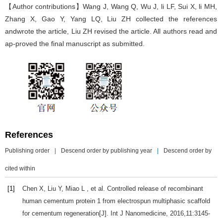
【Author contributions】Wang J, Wang Q, Wu J, li LF, Sui X, li MH,
Zhang X, Gao Y, Yang LQ, Liu ZH collected the references
andwrote the article, Liu ZH revised the article. All authors read and
ap-proved the final manuscript as submitted.
References
Publishing order
|
Descend order by publishing year
|
Descend order by
cited within
[1]
Chen
X
,
Liu
Y
,
Miao
L
, et al. Controlled release of recombinant
human cementum protein 1 from electrospun multiphasic scaffold
for cementum regeneration[J].
Int J Nanomedicine
,
2016
,
11
:3145-