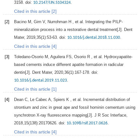
3158. doi:
.
10.2147/IJN.S104324
Cited in this article [2]
[2]
Bacino
M
,
Girn
V
,
Nurrohman
H
, et al. Integrating the PILP-
mineralization process into a restorative dental treatment[J].
Dent
Mater
,
2019
,
35
(1):53-63. doi:
.
10.1016/j.dental.2018.11.030
Cited in this article [4]
[3]
Toledano-Osorio
M
,
Aguilera
FS
,
Osorio
R
, et al. Hydroxyapatite-
based cements induce different apatite formation in radicular
dentin[J].
Dent Mater
,
2020
,
36
(1):167-178. doi:
.
10.1016/j.dental.2019.11.023
Cited in this article [1]
[4]
Dean
C
,
Le Cabec
A
,
Spiers
K
, et al. Incremental distribution of
strontium and zinc in great ape and fossil hominin cementum using
synchrotron X-ray fluorescence mapping[J].
J R Soc Interface
,
2018
,
15
(138):20170626. doi:
.
10.1098/rsif.2017.0626
Cited in this article [4]