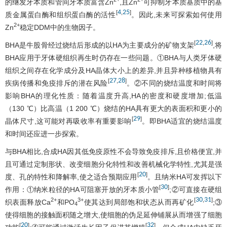
的继发牙本质和管间牙本质富含Zn
,且Zn
可抑制牙本质基质中的基
4
25
[
,
]
质金属蛋白酶和组织蛋白酶的活性
。因此,未来可探索如何使用
2+
Zn
稳定DDM中的生物因子。
22
26
[
,
]
BHA是牛股骨经过烧结后形成的以HA为主要成分的矿物支架
,将
BHA应用于牙体硬组织再生时仍存在一些问题。①BHA与人类牙体硬
组织之间存在化学成分及HA晶体大小上的差异,并且异种移植物具有
27
28
[
,
]
疾病传播和免疫排斥的潜在风险
。②不同的烧结温度和时间将
影响BHA的理化性质：随着温度升高,HA的密度和硬度增加;低温
（130 ℃）比高温（1 200 ℃）烧结的HA具有更大的表面积和更小的
29
[
]
晶体尺寸,这可能对再吸收率有重要影响
。即BHA适宜的烧结温度
和时间还应进一步探索。
与BHA相比,合成HA因其低免疫原性不会导致免疫排斥,且价格便宜,并
且可通过定制形状、改变细胞分化特性和改善机械化学特性,尤其是强
20
[
]
度、孔的特性和降解率,使之适合预期应用
。且纳米HA可发挥以下
30
[
]
作用：①纳米粒径的HA可阻塞开放的牙本质小管
;②可直接在硬组
30
31
2+
3+
[
,
]
织表面释放Ca
和PO
使其达到局部饱和状态从而再矿化
;③
4
使得细胞的接触面积随之增大,使细胞的伪足延伸铺展从而增强了细胞
20
32
[
]
[
]