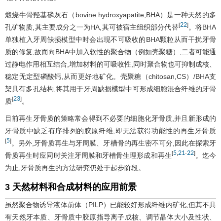
煅烧牛骨羟基磷灰石（bovine hydroxyapatite,BHA）是一种天然的多
22
[
]
孔矿物质,其主要成分之一为HA,其可被宿主组织部分代替
。将BHA
单独植入牙周缺损模型中时会出现不可吸收的BHA颗粒从而干扰牙骨
质的修复,故而向BHA中加入软性的聚合物（例如壳聚糖）,二者可能通
过静电作用相互结合,增加材料的可吸收性,同时聚合物也可抑制成核、
稳定无定型磷酸钙,从而更好地矿化。壳聚糖（chitosan,CS）/BHA支
架具有多孔结构,将其用于牙周缺损模型中可形成细胞混合纤维的牙骨
23
[
]
质
。
目前再生牙骨质的策略常会得到不必要的细胞化牙骨质,并且新形成的
牙骨质中缺乏有序排列的胶原纤维,即无法获得功能性的再生牙骨质
5
[
]
。另外,牙骨质再生与牙周膜、牙槽骨的再生密不可分,因此在探索牙
5
21
22
[
,
-
]
骨质再生时应同时关注牙周膜和牙槽骨生理形成和再生
。迄今
为止,牙骨质再生的方法研究仍处于起步阶段。
3 天然材料和合成材料的应用前景
虽然聚合物诱导液体前体（PILP）已能较好形成纤维内矿化,但其不具
有天然牙本质、牙骨质中胶原指导离子成核、调节晶体大小及性状、