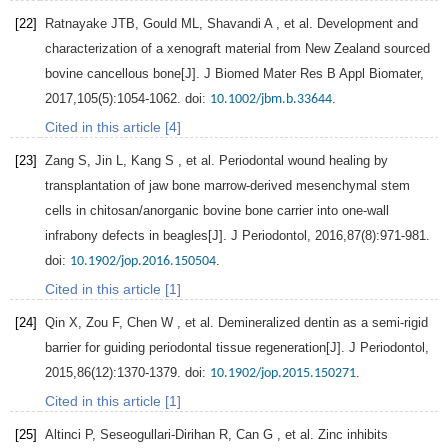
[22]
Ratnayake
JTB
,
Gould
ML
,
Shavandi
A
, et al. Development and
characterization of a xenograft material from New Zealand sourced
bovine cancellous bone[J].
J Biomed Mater Res B Appl Biomater
,
2017
,
105
(5):1054-1062. doi:
.
10.1002/jbm.b.33644
Cited in this article [4]
[23]
Zang
S
,
Jin
L
,
Kang
S
, et al. Periodontal wound healing by
transplantation of jaw bone marrow-derived mesenchymal stem
cells in chitosan/anorganic bovine bone carrier into one-wall
infrabony defects in beagles[J].
J Periodontol
,
2016
,
87
(8):971-981.
doi:
.
10.1902/jop.2016.150504
Cited in this article [1]
[24]
Qin
X
,
Zou
F
,
Chen
W
, et al. Demineralized dentin as a semi-rigid
barrier for guiding periodontal tissue regeneration[J].
J Periodontol
,
2015
,
86
(12):1370-1379. doi:
.
10.1902/jop.2015.150271
Cited in this article [1]
[25]
Altinci
P
,
Seseogullari-Dirihan
R
,
Can
G
, et al. Zinc inhibits