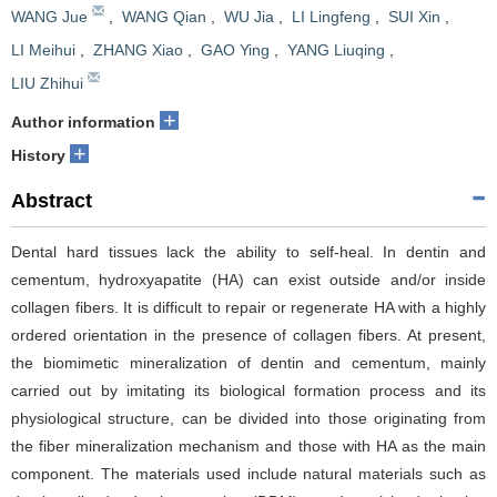
WANG Jue
,
WANG Qian
,
WU Jia
,
LI Lingfeng
,
SUI Xin
,
LI Meihui
,
ZHANG Xiao
,
GAO Ying
,
YANG Liuqing
,
LIU Zhihui
+
Author information
+
History
Abstract
Dental hard tissues lack the ability to self-heal. In dentin and
cementum, hydroxyapatite (HA) can exist outside and/or inside
collagen fibers. It is difficult to repair or regenerate HA with a highly
ordered orientation in the presence of collagen fibers. At present,
the biomimetic mineralization of dentin and cementum, mainly
carried out by imitating its biological formation process and its
physiological structure, can be divided into those originating from
the fiber mineralization mechanism and those with HA as the main
component. The materials used include natural materials such as