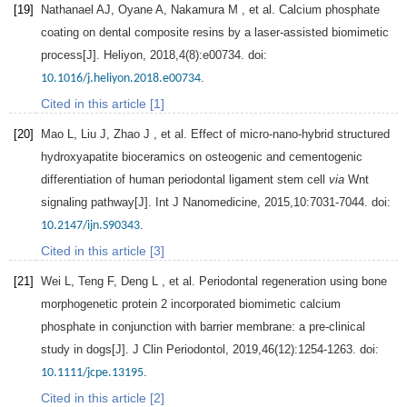
[19]
Nathanael
AJ
,
Oyane
A
,
Nakamura
M
, et al. Calcium phosphate
coating on dental composite resins by a laser-assisted biomimetic
process[J].
Heliyon
,
2018
,
4
(8):e00734. doi:
.
10.1016/j.heliyon.2018.e00734
Cited in this article [1]
[20]
Mao
L
,
Liu
J
,
Zhao
J
, et al. Effect of micro-nano-hybrid structured
hydroxyapatite bioceramics on osteogenic and cementogenic
differentiation of human periodontal ligament stem cell
via
Wnt
signaling pathway[J].
Int J Nanomedicine
,
2015
,
10
:7031-7044. doi:
.
10.2147/ijn.S90343
Cited in this article [3]
[21]
Wei
L
,
Teng
F
,
Deng
L
, et al. Periodontal regeneration using bone
morphogenetic protein 2 incorporated biomimetic calcium
phosphate in conjunction with barrier membrane: a pre-clinical
study in dogs[J].
J Clin Periodontol
,
2019
,
46
(12):1254-1263. doi:
.
10.1111/jcpe.13195
Cited in this article [2]