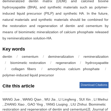
demineralized dentin matrix (DDM) and calcined bovine
hydroxyapatite (BHA), and synthetic materials such as polymer-
induced liquid precursor (PILP) and synthetic HA. In the future,
natural materials and synthetic materials should be combined for
the restoration and regeneration of dentin and cementum by
means of biomimetic mineralization of calcium phosphate released
by remineralization solution-HA.
Key words
dentin
/
cementum
/
demineralization
/
remineralization
/
biomimetic restoration
/
regeneration
/
hydroxyapatite
/
collagen fibers
/
amorphous calcium phosphate
/
polymer-induced liquid precursor
Download Citations
Cite this article
WANG Jue
,
WANG Qian
,
WU Jia
,
LI Lingfeng
,
SUI Xin
,
LI Meihui
,
ZHANG Xiao
,
GAO Ying
,
YANG Liuqing
,
LIU Zhihui
.
Biomimetic
restoration and regeneration of dentin and cementum[J].
Journal of