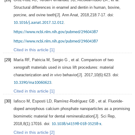
Structural differences in enamel and dentin in human, bovine,
porcine, and ovine teeth[J].
Ann Anat
,
2018
,
218
:7-17. doi:
.
10.1016/j.aanat.2017.12.012
https://www.ncbi.nlm.nih.gov/pubmed/29604387
https://www.ncbi.nlm.nih.gov/pubmed/29604387
Cited in this article [1]
[29]
María
RF
,
Patricia
M
,
Sergio
G
, et al. Comparison of two
xenograft materials used in sinus lift procedures: material
characterization and
in vivo
behavior[J].
2017
,
10
(6):623. doi:
.
10.3390/ma10060623
Cited in this article [1]
[30]
Iafisco
M
,
Esposti
LD
,
Ramírez-Rodríguez
GB
, et al. Fluoride-
doped amorphous calcium phosphate nanoparticles as a promising
biomimetic material for dental remineralization[J].
Sci Rep
,
2018
,
8
(1):17016. doi:
.
10.1038/s41598-018-35258-x
Cited in this article [2]