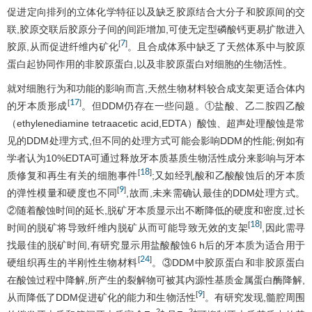
促进定向排列的立体化学特征以及缺乏胶原结合大分子和胶原间的交
联,胶原交联后胶原分子间的间距增加,可使无定型磷酸钙更易扩散进入
7
[
]
胶原,从而促进纤维内矿化
。且合成体系中缺乏了天然体系中与胶原
蛋白起协同作用的非胶原蛋白,以及非胶原蛋白对细胞的生物活性。
就对细胞行为和功能的影响而言,天然生物材料较合成支架更适合体内
17
[
]
的牙本质形成
。但DDM仍存在一些问题。①盐酸、乙二胺四乙酸
（ethylenediamine tetraacetic acid,EDTA）酸蚀、超声处理酸蚀是常
见的DDM处理方式,但不同的处理方式可能会影响DDM的性能;例如有
学者认为10%EDTA可通过释放牙本质基质生物活性成分来影响与牙本
18
[
]
质修复和再生有关的细胞事件
;又如经乳酸和乙酸酸蚀后的牙本质
9
[
]
的弹性模量和硬度也不同
,故而,未来需确认最佳的DDM处理方式。
②随着酸蚀时间的延长,脱矿牙本质显示出不断降低的硬度和密度,过长
18
[
]
时间的脱矿将导致纤维内脱矿从而可能导致无效的支架
,因此需寻
找最佳的脱矿时间,有研究显示用盐酸酸蚀6 h后的牙本质为适合用于
24
[
]
硬组织再生的半刚性生物材料
。③DDM中胶原蛋白和非胶原蛋白
在酸蚀过程中降解,所产生的裂解物可被其内源性基质金属蛋白酶降解,
9
[
]
从而降低了DDM促进矿化的能力和生物活性
。有研究发现,髓腔周围
2+
2+