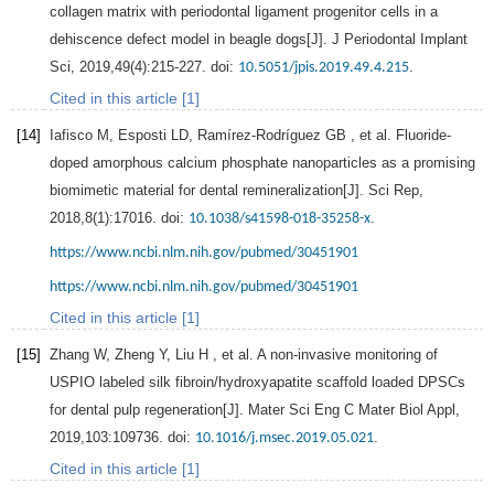
collagen matrix with periodontal ligament progenitor cells in a
dehiscence defect model in beagle dogs[J].
J Periodontal Implant
Sci
,
2019
,
49
(4):215-227. doi:
.
10.5051/jpis.2019.49.4.215
Cited in this article [1]
[14]
Iafisco
M
,
Esposti
LD
,
Ramírez-Rodríguez
GB
, et al. Fluoride-
doped amorphous calcium phosphate nanoparticles as a promising
biomimetic material for dental remineralization[J].
Sci Rep
,
2018
,
8
(1):17016. doi:
.
10.1038/s41598-018-35258-x
https://www.ncbi.nlm.nih.gov/pubmed/30451901
https://www.ncbi.nlm.nih.gov/pubmed/30451901
Cited in this article [1]
[15]
Zhang
W
,
Zheng
Y
,
Liu
H
, et al. A non-invasive monitoring of
USPIO labeled silk fibroin/hydroxyapatite scaffold loaded DPSCs
for dental pulp regeneration[J].
Mater Sci Eng C Mater Biol Appl
,
2019
,
103
:109736. doi:
.
10.1016/j.msec.2019.05.021
Cited in this article [1]