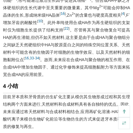
功能
;④可能通过激活生长因子促进其增殖
。但合成HA中缺乏牙
2+
体硬组织的生长代谢中至关重要的微量素。其中Mg
可能会抑制HA
16
4
[
]
2+
[
]
-
晶体的生长,形成纳米级HA晶体
;Zn
的含量也与硬度高度相关
,F
10
[
]
增加牙齿的耐酸性
。此外单纯使用合成HA作为再生硬组织的支架
22
[
]
时仅为细胞生长提供了结构支持
。尽管将其与聚合物复合可提高
HA的再生潜能,但仍不如天然材料,这主要是由于合成HA与聚合物组分
之间缺乏天然硬组织中HA与胶原蛋白之间的特殊空间位置关系、天然
材料中可能含有的生物因子对细胞的生物学效应、以及天然材料的细
16
33
34
[
,
-
]
胞黏附位点
。故而,未来应在合成HA与聚合物的相互作用、在
合成HA中增加生物因子、通过化学修饰来提高细胞黏附力等方面来拓
宽合成HA的应用前景。
4 小结
目前牙本质和牙骨质的仿生矿化主要从模仿其生物形成过程和其生理
结构两个方面来进行,天然材料和合成材料具有各自独特的优点。因此,
未来应通过将天然材料与合成材料相结合,应用再矿化溶液-HA释放磷
酸钙离子来模仿生物矿化前沿等生物仿生的方式来促进牙本质和牙骨
质的修复与再生。