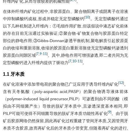
纤维内矿化,从而导致较差的机械性能
。
在体外纤维内矿化过程中,非胶原蛋白、聚合物阳离子或阴离子在溶液
10
[
]
中抑制磷酸钙成核,形成并稳定无定型磷酸钙
。无定型磷酸钙通过
以下几种机制进入纤维内：①毛细作用扩散,但该假说中液态矿化前体
的存在目前无法通过实验验证;②聚合物-矿物复合物与胶原蛋白特定
部位的静电作用;③Gibbs-Donnan渗透平衡机制,聚电解质引起胶原蛋
白的收缩和重新溶胀,收缩的胶原蛋白重新溶胀使无定型磷酸钙渗透到
7
9
11
[
,
-
]
胶原蛋白间隙区域
。其中,静电作用可增强渗透,即二者共同为无
7
10
11
[
,
-
]
定型磷酸钙进入纤维内提供了驱动力
。
1.1 牙本质
12
[
]
在矿化溶液中添加带电荷的聚合物已广泛应用于诱导纤维内矿化
。
含有天冬氨酸（poly-aspartic acid,PASP）的聚合物诱导液体前体
（polymer-induced liquid precursor,PILP）可渗透到由不同的酸（模
拟由不同细菌产生）导致的脱矿牙本质中,且渗透深度基本相同,即
9
[
]
PILP可能可使得不同细菌导致的脱矿牙本质功能性再矿化
。由于脱
矿后胶原网络仍然保留,因此再矿化过程重建了管间牙本质,又因管周牙
本质不含胶原,故而再矿化后的牙本质小管变宽,但随着再矿化的进行,