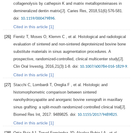
collagenolysis by cathepsin K and matrix metalloproteinases in
demineralized dentin matrix[J].
Caries Res
,
2018
,
51
(6):576-581.
doi:
.
10.1159/000479896
Cited in this article [1]
[26]
Fienitz
T
,
Moses
O
,
Klemm
C
, et al. Histological and radiological
evaluation of sintered and non-sintered deproteinized bovine bone
substitute materials in sinus augmentation procedures. A
prospective, randomized-controlled, clinical multicenter study[J].
Clin Oral Investig
,
2016
,
21
(3):1-8. doi:
.
10.1007/s00784-016-1829-9
Cited in this article [1]
[27]
Stacchi
C
,
Lombardi
T
,
Oreglia
F
, et al. Histologic and
histomorphometric comparison between sintered
nanohydroxyapatite and anorganic bovine xenograft in maxillary
sinus grafting: a split-mouth randomized controlled clinical trial[J].
Biomed Res Int
,
2017
:
9489825
. doi:
.
10.1155/2017/9489825
Cited in this article [1]
[28]
Ortiz-Ruiz
AJ
,
Teruel-Fernández
JD
,
Alcolea-Rubio
LA
, et al.