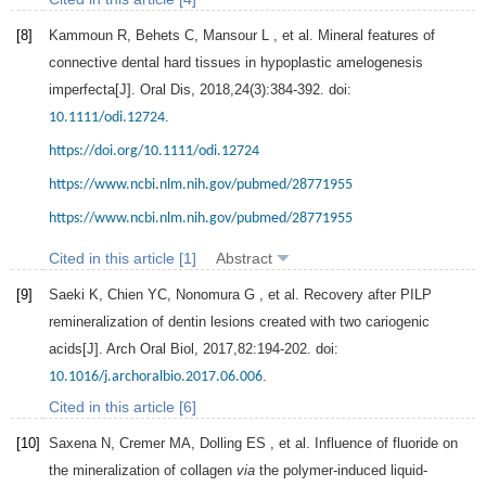
[8]
Kammoun
R
,
Behets
C
,
Mansour
L
, et al. Mineral features of
connective dental hard tissues in hypoplastic amelogenesis
imperfecta[J].
Oral Dis
,
2018
,
24
(3):384-392. doi:
.
10.1111/odi.12724
https://doi.org/10.1111/odi.12724
https://www.ncbi.nlm.nih.gov/pubmed/28771955
https://www.ncbi.nlm.nih.gov/pubmed/28771955
Cited in this article [1]
Abstract
[9]
Saeki
K
,
Chien
YC
,
Nonomura
G
, et al. Recovery after PILP
remineralization of dentin lesions created with two cariogenic
acids[J].
Arch Oral Biol
,
2017
,
82
:194-202. doi:
.
10.1016/j.archoralbio.2017.06.006
Cited in this article [6]
[10]
Saxena
N
,
Cremer
MA
,
Dolling
ES
, et al. Influence of fluoride on
the mineralization of collagen
via
the polymer-induced liquid-