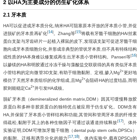
2 以HA为主要成分的仿生矿化体系
2.1 牙本质
HA可以促进成牙本质分化,纳米HA可阻塞原本开放的牙本质小管,并促
14
15
[
]
[
]
进脱矿的牙本质再矿化
。Zhang等
将载有牙髓干细胞的HA/丝素
蛋白支架与牙齿碎片一起植入裸鼠的皮下,发现该支架可促进牙髓干细
胞向成牙本质细胞分化,并形成非典型的管状牙本质,但不具有特殊结构
16
[
]
或性质的HA本身难以修复或再生出牙本质小管样结构。Panseri等
以掺镁的HA和明胶通过冷冻干燥与藻酸盐交联获得的具有类似牙本质
2+
小管结构的定向微管3D支架,有助于细胞黏附、定植,掺入Mg
更好地
2+
模仿了天然牙本质组织的化学组成,且Mg
会阻碍HA的过度结晶,而明
2+
胶则能稳定Ca
并引发HA成核。
脱矿牙本质（demineralized dentin matrix,DDM）因其可缓慢释放胶
原蛋白和多种非胶原蛋白的独特优点被应用于仿生矿化。DDM含有
HA,并保留了牙本质小管样结构和功能,其管间和管周牙本质的纤维变
17
[
]
得疏松,黏附于其上的各种生物因子可通过该通道持续释放
。体外
实验证明,DDM可增加牙髓干细胞（dental pulp stem cells,DPSCs）
17
18
[
,
]
的黏附、迁移和诱导分化的能力
。体内实验中,载有DPSCs的