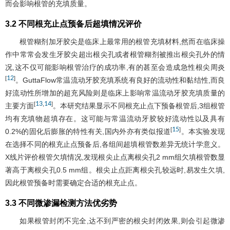
而会影响根管的充填质量。
3.2 不同根充止点预备后超填情况评价
根管糊剂加牙胶尖是临床上最常用的根管充填材料,然而在临床操
作中常常会发生牙胶尖超出根尖孔或者根管糊剂被推出根尖孔外的情
况,这不仅可能影响根管治疗的成功率,有的甚至会造成急性根尖周炎
12
[
]
。GuttaFlow常温流动牙胶充填系统有良好的流动性和黏结性,而良
好流动性所增加的超充风险则是临床上影响常温流动牙胶充填质量的
13
14
[
,
]
主要方面
。本研究结果显示不同根充止点下预备根管后,3组根管
均有充填物超填存在。这可能与常温流动牙胶较好流动性以及具有
15
[
]
0.2%的固化后膨胀的特性有关,国内外亦有类似报道
。本实验发现
在选择不同的根充止点预备后,各组间超填根管数差异无统计学意义。
X线片评价根管欠填情况,发现根尖止点离根尖孔2 mm组欠填根管数显
著高于离根尖孔0.5 mm组。根尖止点距离根尖孔较远时,易发生欠填,
因此根管预备时需要确定合适的根充止点。
3.3 不同微渗漏检测方法优劣势
如果根管封闭不完全,达不到严密的根尖封闭效果,则会引起微渗