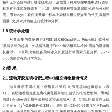
精和无水乙醇中进行梯度脱水,晾干后放置于纯水杨酸甲酯中进行透明;
标本置于体式显微镜下（ × 10）观察测量根管微渗漏情况,然后分别拍
照。用 image J 软件测量每个标本中染料自根尖部渗透的长度,每颗牙
测量3次,并对其均值进行统计学分析。
1.8 统计学处理
对各采集的数据进行SPSS 18.0和GraphPad Prism统计软件处
理,对各组的超填、欠填情况进行Fisher确切概率法检验,测得的微渗漏
长度以
x ± s
表示,对各组的染料渗入长度进行单因素方差分析。以
P
<
0.05为差异有统计学意义。
2 结 果
2.1 流动牙胶充填根管过程中3组充填物超填情况
结果显示不同根充止点预备根管后,均有充填物超填存在（
表
1
）。表明随着根充止点离根尖孔距离缩短,超填的根管数增加。而3组
间进行Fisher确切概率法检验比较后发现A、B、C 3组间差异并无统
2
计学意义（
χ
=2.648,
P
=0.339）。表明使用25号0.06锥度的MTwo镍
钛器械、选择不同的根充止点预备后,随着根充止点离根尖孔距离缩短,