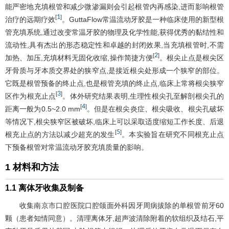
能严密地充填根管和减少微渗漏则会引起根管内再感染,进而影响根管
1
[
]
治疗的远期疗效
。GuttaFlow常温流动牙胶是一种临床使用的新型根
管充填系统,通过改变常温牙胶的物理及化学性能,获得优秀的黏结性和
流动性,具有杰出的形态稳定性和卓越的封闭效果,当充填根管时,不需
2
[
]
加热、加压,充填材料无固化收缩,操作简捷方便
。根尖止点是根尖区
牙骨质与牙本质交界处的狭窄点,是接近根尖处形成一个狭窄的部位。
它既是根管预备的终止点,也是根管充填的终止点,临床上常将根尖狭窄
3
[
]
区作为根充止点
。体外研究结果表明,生理性根尖孔至解剖根尖孔的
4
[
]
距离一般为0.5~2.0 mm
。但是在根尖炎症、根尖吸收、根尖孔破坏
等情况下,根尖狭窄区被破坏,临床上可以采取适度缩短工作长度、后退
5
[
]
根充止点的方法以减少超充的发生
。本实验旨在研究不同根充止点
下预备根管对常温流动牙胶充填质量的影响。
1 材料和方法
1.1 离体牙收集及制备
收集南京市口腔医院口腔颌面外科因牙周病拔除的单根管前牙60
颗（患者知情同意）。清理离体牙,超声波清除附着的软组织及结石,平