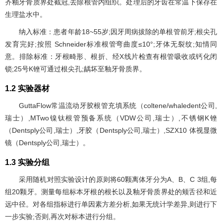
齐釉牙骨质界处截冠,去除根管内组织。处理后的牙齿在常温下保存在
生理盐水中。
纳入标准：患者年龄18~55岁;因牙周病拔除的单根管前牙;根尖孔
发育完好;按照 Schneider标准根管弯曲度≤10°;牙体无裂纹;知情同
意。排除标准：牙根畸形、根折、经X线片检查有根管吸收或钙化闭
锁;25号K锉可通过根尖孔;龋坏至釉牙骨质界。
1.2 实验器材
GuttaFlow常温流动牙胶根管充填系统（coltene/whaledent公司,
瑞士）,MTwo镍钛根管预备系统（VDW公司,瑞士）,不锈钢K锉
（Dentsply公司,瑞士）,牙胶（Dentsply公司,瑞士）,SZX10 体视显微
镜（Dentsply公司,瑞士）。
1.3 实验分组
采用随机对照实验设计的原则将60颗离体牙分为A、B、C 3组,每
组20颗牙。测量每组标本牙根的根长以及釉牙骨质界处的颊舌径和近
远中径。对各组指标进行单因素方差分析,如果无统计学差异,则进行下
一步实验;否则,再次对标本进行分组。