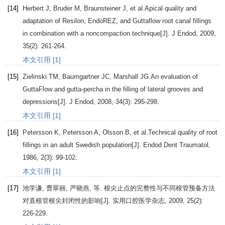
[14]
Herbert
J
,
Bruder
M
,
Braunsteiner
J
, et al.Apical quality and
adaptation of Resilon, EndoREZ, and Guttaflow root canal fillings
in combination with a noncompaction technique[J].
J Endod
,
2009
,
35
(2): 261-264.
本文引用 [1]
[15]
Zielinski
TM
,
Baumgartner
JC
,
Marshall
JG
.An evaluation of
GuttaFlow and gutta-percha in the filling of lateral grooves and
depressions[J].
J Endod
,
2008
,
34
(3): 295-298.
本文引用 [1]
[16]
Petersson
K
,
Petersson
A
,
Olsson
B
, et al.Technical quality of root
fillings in an adult Swedish population[J].
Endod Dent Traumatol
,
1986
,
2
(3): 99-102.
本文引用 [1]
[17]
池学谦
,
曹翠丽
,
严晓燕
, 等. 根尖止点的完整性与不同根管预备方法
对直根管根尖封闭性的影响[J].
实用口腔医学杂志
,
2009
,
25
(2):
226-229.