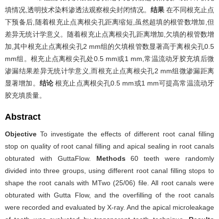
填情况,透明技术染料渗透法观察根尖封闭情况。
结果
在不同根充止点
下预备后,随着根充止点离根尖孔距离缩短,虽然超填的根管数增加,但
差异无统计学意义。随着根充止点离根尖孔距离增加,欠填的根管数增
加,其中根充止点离根尖孔2 mm组的欠填根管数显著高于离根尖孔0.5
mm组。根充止点离根尖孔处0.5 mm或1 mm,常温流动牙胶充填后微
渗漏结果差异无统计学意义,而根充止点离根尖孔2 mm组微渗漏距离
显著增加。
结论
根充止点离根尖孔0.5 mm或1 mm可提高常温流动牙
胶充填质量。
Abstract
Objective
To investigate the effects of different root canal filling
stop on quality of root canal filling and apical sealing in root canals
obturated with GuttaFlow.
Methods
60 teeth were randomly
divided into three groups, using different root canal filling stops to
shape the root canals with MTwo (25/06) file. All root canals were
obturated with Gutta Flow, and the overfilling of the root canals
were recorded and evaluated by X-ray. And the apical microleakage