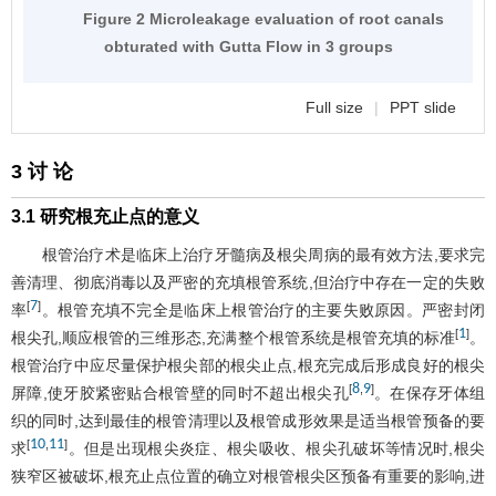
Figure 2 Microleakage evaluation of root canals
obturated with Gutta Flow in 3 groups
Full size
|
PPT slide
3 讨 论
3.1 研究根充止点的意义
根管治疗术是临床上治疗牙髓病及根尖周病的最有效方法,要求完
善清理、彻底消毒以及严密的充填根管系统,但治疗中存在一定的失败
7
[
]
率
。根管充填不完全是临床上根管治疗的主要失败原因。严密封闭
1
[
]
根尖孔,顺应根管的三维形态,充满整个根管系统是根管充填的标准
。
根管治疗中应尽量保护根尖部的根尖止点,根充完成后形成良好的根尖
8
9
[
,
]
屏障,使牙胶紧密贴合根管壁的同时不超出根尖孔
。在保存牙体组
织的同时,达到最佳的根管清理以及根管成形效果是适当根管预备的要
10
11
[
,
]
求
。但是出现根尖炎症、根尖吸收、根尖孔破坏等情况时,根尖
狭窄区被破坏,根充止点位置的确立对根管根尖区预备有重要的影响,进