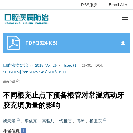
RSS服务
Email Alert
Togg
navi
PDF(1324 KB)
口腔疾病防治
››
2018, Vol. 26
››
Issue (1)
: 26-30.
DOI:
10.12016/j.issn.2096-1456.2018.01.005
基础研究
不同根充止点下预备根管对常温流动牙
胶充填质量的影响
黎景景
,
李俊亮
,
高雅凡
,
钱雅洁
,
何琴
,
杨卫东
+
作者信息