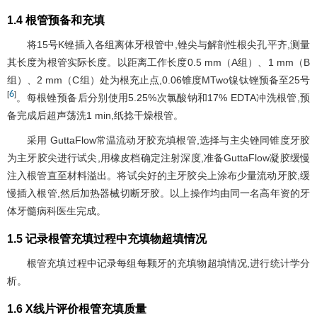
1.4 根管预备和充填
将15号K锉插入各组离体牙根管中,锉尖与解剖性根尖孔平齐,测量
其长度为根管实际长度。以距离工作长度0.5 mm（A组）、1 mm（B
组）、2 mm（C组）处为根充止点,0.06锥度MTwo镍钛锉预备至25号
6
[
]
。每根锉预备后分别使用5.25%次氯酸钠和17% EDTA冲洗根管,预
备完成后超声荡洗1 min,纸捻干燥根管。
采用 GuttaFlow常温流动牙胶充填根管,选择与主尖锉同锥度牙胶
为主牙胶尖进行试尖,用橡皮档确定注射深度,准备GuttaFlow凝胶缓慢
注入根管直至材料溢出。将试尖好的主牙胶尖上涂布少量流动牙胶,缓
慢插入根管,然后加热器械切断牙胶。以上操作均由同一名高年资的牙
体牙髓病科医生完成。
1.5 记录根管充填过程中充填物超填情况
根管充填过程中记录每组每颗牙的充填物超填情况,进行统计学分
析。
1.6 X线片评价根管充填质量