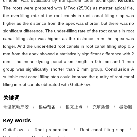
of teeth was evaluated by transparent teeth technique.
Results
The roots were prepared with MTwo (25/06) as master apical file,
the overfilling rate of the root canals in root canal filling stop was
higher as the distance from the apex was shorter, but there was no
significant difference. The under-filling rate of the root canals in root
canal filling stop was higher as the distance from the apex was
longer. And the under-filled root canals in root canal filling stop 0.5
mm from the apex showed a statistically significant difference with 2
mm. The mean dyeing penetration length in 0.5 mm and 1 mm
group was significantly shorter than 2 mm group.
Conclusion
A
suitable root canal filling stop could improve the quality of root canal
filling in root canals obturated with GuttaFlow.
关键词
常温流动牙胶
/
根尖预备
/
根充止点
/
充填质量
/
微渗漏
Key words
GuttaFlow
/
Root preparation
/
Root canal filling stop
/