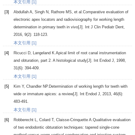
本文引用 [1]
[3]
Abdullah
A
,
Singh
N
,
Rathore
MS
, et al.Comparative evaluation of
electronic apex locators and radiovisiography for working length
determination in primary teeth in vivo[J].
Int J Clin Pediatr Dent
,
2016
,
9
(2): 118-123.
本文引用 [1]
[4]
Ricucci
D
,
Langeland
K
.Apical limit of root canal instrumentation
and obturation, part 2. A histological study[J].
Int Endod J
,
1998
,
31
(6): 394-409.
本文引用 [1]
[5]
Kim
Y
,
Chandler
NP
.Determination of working length for teeth with
wide or immature apices: a review[J].
Int Endod J
,
2013
,
46
(6):
483-491.
本文引用 [1]
[6]
Robberecht
L
,
Colard
T
,
Claisse-Crinquette
A
.Qualitative evaluation
of two endodontic obturation techniques: tapered single-cone
method versus warm vertical condensation and injection system