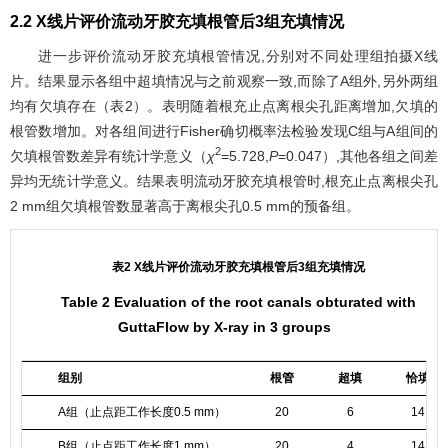
2.2 X线片评价流动牙胶充填根管后3组充填情况
进一步评价流动牙胶充填根管情况,分别对不同处理组拍摄X线
片。结果显示各组中超填情况与之前观察一致,而除了A组外,另外两组
均有欠填存在（
表2
）。表明随着根充止点离根尖孔距离增加,欠填的
根管数增加。对各组间进行Fisher确切概率法检验发现C组与A组间的
2
欠填根管数差异有统计学意义（
χ
=5.728,
P
=0.047）,其他各组之间差
异均无统计学意义。结果表明流动牙胶充填根管时,根充止点离根尖孔
2 mm组欠填根管数显著高于离根尖孔0.5 mm的预备组。
表2 X线片评价流动牙胶充填根管后3组充填情况
Table 2 Evaluation of the root canals obturated with
GuttaFlow by X-ray in 3 groups
组别
根管
超填
恰填
A组（止点距工作长度0.5 mm）
20
6
14
B组（止点距工作长度1 mm）
20
4
14