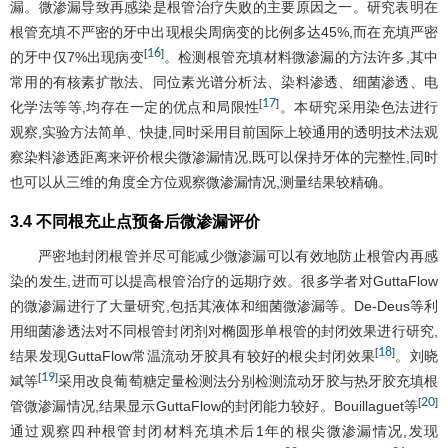
漏。微渗漏导致再感染是根管治疗失败的主要原因之一。研究表明在
根管充填不严密的牙中出现根尖周病变的比例多达45%,而在充填严密
16
[
]
的牙中仅7%出现病变
。检测根管充填材料微渗漏的方法许多,其中
常用的有核素扩散法、同位素光谱分析法、染料渗透、细菌渗透、电
17
[
]
化学法等等,均存在一定的优点和局限性
。本研究采用染色法进行
观察,实验方法简单、快捷,同时采用目前国际上较通用的透明技术法观
察染料渗透距离来评价根尖微渗漏情况,既可以保持牙体的完整性,同时
也可以从三维的角度全方位观察微渗漏情况,测量结果较精确。
3.4 不同根充止点预备后微渗漏评价
严密地封闭根管并尽可能减少微渗漏可以有效地防止根管内再感
染的发生,进而可以提高根管治疗的远期疗效。很多学者对GuttaFlow
的微渗漏进行了大量研究,包括其液体和细菌微渗漏等。De-Deus等利
用细菌渗透法对不同根管封闭剂对椭圆形单根管的封闭效果进行研究,
18
[
]
结果发现GuttaFlow常温流动牙胶具有较好的根尖封闭效果
。刘晓
19
[
]
斌等
采用改良葡萄糖定量检测法分别检测流动牙胶与热牙胶充填根
20
[
]
管微渗漏情况,结果显示GuttaFlow的封闭能力较好。Bouillaguet等
通过观察四种根管封闭材料充填术后1年的根尖微渗漏情况,发现