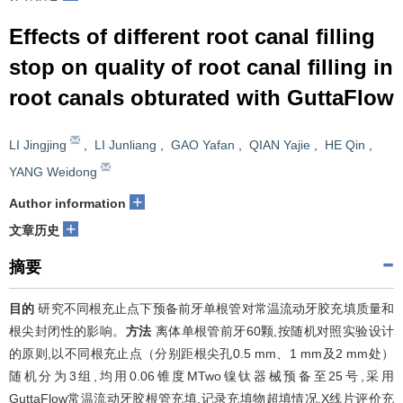
Effects of different root canal filling
stop on quality of root canal filling in
root canals obturated with GuttaFlow
LI Jingjing
,
LI Junliang
,
GAO Yafan
,
QIAN Yajie
,
HE Qin
,
YANG Weidong
+
Author information
+
文章历史
摘要
目的
研究不同根充止点下预备前牙单根管对常温流动牙胶充填质量和
根尖封闭性的影响。
方法
离体单根管前牙60颗,按随机对照实验设计
的原则,以不同根充止点（分别距根尖孔0.5 mm、1 mm及2 mm处）
随机分为3组,均用0.06锥度MTwo镍钛器械预备至25号,采用
GuttaFlow常温流动牙胶根管充填,记录充填物超填情况,X线片评价充