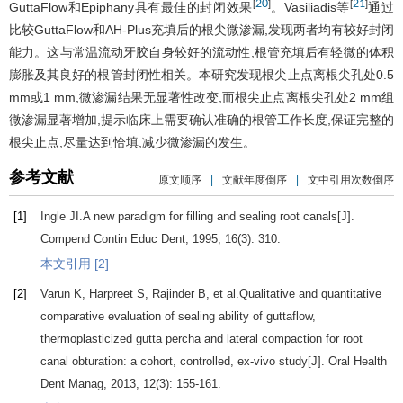
20
21
[
]
[
]
GuttaFlow和Epiphany具有最佳的封闭效果
。Vasiliadis等
通过
比较GuttaFlow和AH-Plus充填后的根尖微渗漏,发现两者均有较好封闭
能力。这与常温流动牙胶自身较好的流动性,根管充填后有轻微的体积
膨胀及其良好的根管封闭性相关。本研究发现根尖止点离根尖孔处0.5
mm或1 mm,微渗漏结果无显著性改变,而根尖止点离根尖孔处2 mm组
微渗漏显著增加,提示临床上需要确认准确的根管工作长度,保证完整的
根尖止点,尽量达到恰填,减少微渗漏的发生。
参考文献
原文顺序
|
文献年度倒序
|
文中引用次数倒序
[1]
Ingle
JI
.A new paradigm for filling and sealing root canals[J].
Compend Contin Educ Dent
,
1995
,
16
(3): 310.
本文引用 [2]
[2]
Varun
K
,
Harpreet
S
,
Rajinder
B
, et al.Qualitative and quantitative
comparative evaluation of sealing ability of guttaflow,
thermoplasticized gutta percha and lateral compaction for root
canal obturation: a cohort, controlled, ex-vivo study[J].
Oral Health
Dent Manag
,
2013
,
12
(3): 155-161.