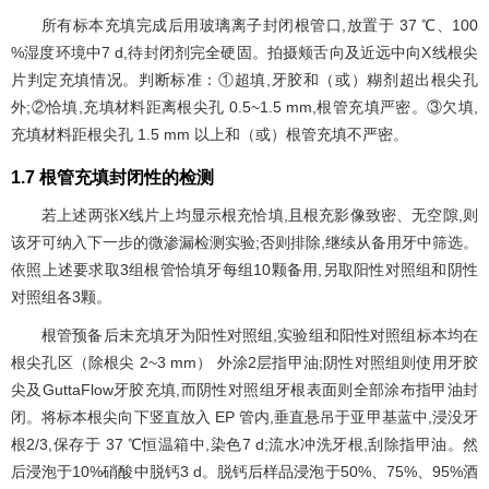
所有标本充填完成后用玻璃离子封闭根管口,放置于 37 ℃、100
%湿度环境中7 d,待封闭剂完全硬固。拍摄颊舌向及近远中向X线根尖
片判定充填情况。判断标准：①超填,牙胶和（或）糊剂超出根尖孔
外;②恰填,充填材料距离根尖孔 0.5~1.5 mm,根管充填严密。③欠填,
充填材料距根尖孔 1.5 mm 以上和（或）根管充填不严密。
1.7 根管充填封闭性的检测
若上述两张X线片上均显示根充恰填,且根充影像致密、无空隙,则
该牙可纳入下一步的微渗漏检测实验;否则排除,继续从备用牙中筛选。
依照上述要求取3组根管恰填牙每组10颗备用,另取阳性对照组和阴性
对照组各3颗。
根管预备后未充填牙为阳性对照组,实验组和阳性对照组标本均在
根尖孔区（除根尖 2~3 mm） 外涂2层指甲油;阴性对照组则使用牙胶
尖及GuttaFlow牙胶充填,而阴性对照组牙根表面则全部涂布指甲油封
闭。将标本根尖向下竖直放入 EP 管内,垂直悬吊于亚甲基蓝中,浸没牙
根2/3,保存于 37 ℃恒温箱中,染色7 d;流水冲洗牙根,刮除指甲油。然
后浸泡于10%硝酸中脱钙3 d。脱钙后样品浸泡于50%、75%、95%酒