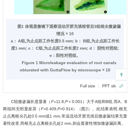
图1 体视显微镜下观察流动牙胶充填根管后3组根尖微渗漏
情况 × 10
a： A组,为止点距工作长度0.5 mm; b： B组,为止点距工作长
度1 mm; c： C组,为止点距工作长度2 mm; d： 阴性对照组;
e：阳性对照组。
Figure 1 Microleakage evaluation of root canals
obturated with GuttaFlow by microscope × 10
Full size
|
PPT slide
C组微渗漏长度显著（
F
=11.8,
P <
0.001）大于A组和B组,而A、B
两组间无明显差异（
F
=0.409,
P
=0.914）（
图2
）。此结果表明,根充
止点离根尖孔处0.5 mm或1 mm,常温流动牙胶充填后微渗漏结果无显
著性改变,而根充止点离根尖孔处2 mm,则会显著性增加微渗漏距离。