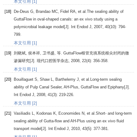
本文引用 [1]
[18]
De-Deus
G
,
Brandao
MC
,
Fidel
RA
, et al.The sealing ability of
GuttaFlow in oval-shaped canals: an ex vivo study using a
polymicrobial leakage model[J].
Int Endod J
,
2007
,
40
(10): 794-
799.
本文引用 [1]
[19]
刘晓斌
,
侯本祥
,
卫书盛
, 等. GuttaFlow根管充填系统根尖封闭的微
渗漏研究[J].
现代口腔医学杂志
,
2008
,
22
(4): 356-358.
本文引用 [1]
[20]
Bouillaguet
S
,
Shaw
L
,
Barthelemy
J
, et al.Long-term sealing
ability of Pulp Canal Sealer, AH-Plus, GuttaFlow and Epiphany[J].
Int Endod J
,
2008
,
41
(3): 219-226.
本文引用 [2]
[21]
Vasiliadis
L
,
Kodonas
K
,
Economides
N
, et al.Short- and long-term
sealing ability of Gutta-flow and AH-Plus using an ex vivo fluid
transport model[J].
Int Endod J
,
2010
,
43
(5): 377-381.
本文引用 [1]