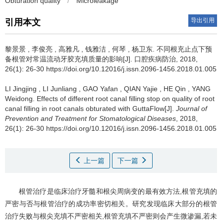
Obturation quality
/
Microleakage
导出引用
引用本文
黎景景
,
李俊亮
,
高雅凡
,
钱雅洁
,
何琴
,
杨卫东
.
不同根充止点下预
备根管对常温流动牙胶充填质量的影响[J]. 口腔疾病防治, 2018,
26(1): 26-30 https://doi.org/10.12016/j.issn.2096-1456.2018.01.005
LI Jingjing
,
LI Junliang
,
GAO Yafan
,
QIAN Yajie
,
HE Qin
,
YANG
Weidong
.
Effects of different root canal filling stop on quality of root
canal filling in root canals obturated with GuttaFlow[J].
Journal of
Prevention and Treatment for Stomatological Diseases
, 2018,
26(1): 26-30 https://doi.org/10.12016/j.issn.2096-1456.2018.01.005
上一篇
下一篇
根管治疗是临床治疗牙髓和根尖周病变的最有效方法,根管充填的
严密与否与根管治疗的成功率密切相关。研究发现临床大部分的根管
治疗失败与根尖充填不严密相关,根管充填不严密则会产生微渗漏,若未