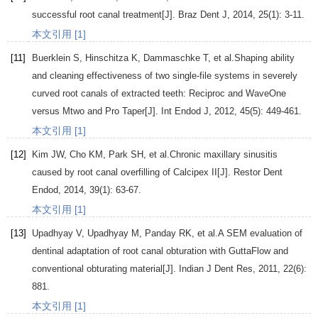
successful root canal treatment[J].
Braz Dent J
,
2014
,
25
(1): 3-11.
本文引用 [1]
[11]
Buerklein
S
,
Hinschitza
K
,
Dammaschke
T
, et al.Shaping ability
and cleaning effectiveness of two single-file systems in severely
curved root canals of extracted teeth: Reciproc and WaveOne
versus Mtwo and Pro Taper[J].
Int Endod J
,
2012
,
45
(5): 449-461.
本文引用 [1]
[12]
Kim
JW
,
Cho
KM
,
Park
SH
, et al.Chronic maxillary sinusitis
caused by root canal overfilling of Calcipex II[J].
Restor Dent
Endod
,
2014
,
39
(1): 63-67.
本文引用 [1]
[13]
Upadhyay
V
,
Upadhyay
M
,
Panday
RK
, et al.A SEM evaluation of
dentinal adaptation of root canal obturation with GuttaFlow and
conventional obturating material[J].
Indian J Dent Res
,
2011
,
22
(6):
881.
本文引用 [1]