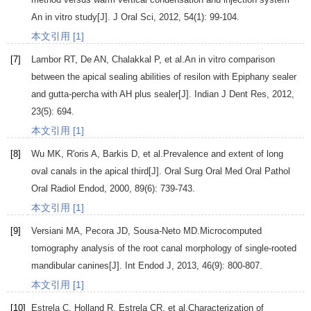
An in vitro study[J].
J Oral Sci
,
2012
,
54
(1): 99-104.
本文引用 [1]
[7]
Lambor
RT
,
De
AN
,
Chalakkal
P
, et al.An in vitro comparison
between the apical sealing abilities of resilon with Epiphany sealer
and gutta-percha with AH plus sealer[J].
Indian J Dent Res
,
2012
,
23
(5): 694.
本文引用 [1]
[8]
Wu
MK
,
R'oris
A
,
Barkis
D
, et al.Prevalence and extent of long
oval canals in the apical third[J].
Oral Surg Oral Med Oral Pathol
Oral Radiol Endod
,
2000
,
89
(6): 739-743.
本文引用 [1]
[9]
Versiani
MA
,
Pecora
JD
,
Sousa-Neto
MD
.Microcomputed
tomography analysis of the root canal morphology of single-rooted
mandibular canines[J].
Int Endod J
,
2013
,
46
(9): 800-807.
本文引用 [1]
[10]
Estrela
C
,
Holland
R
,
Estrela
CR
, et al.Characterization of