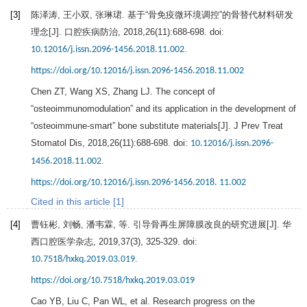
[3]
陈泽涛, 王小双, 张琳珺. 基于“骨免疫微环境调控”的骨替代材料研发
理念[J].
口腔疾病防治
,
2018
,
26
(11):688-698. doi:
.
10.12016/j.issn.2096-1456.2018.11.002
https://doi.org/10.12016/j.issn.2096-1456.2018.11.002
Chen
ZT
,
Wang
XS
,
Zhang
LJ
. The concept of
“osteoimmunomodulation” and its application in the development of
“osteoimmune-smart” bone substitute materials[J]. J Prev Treat
Stomatol Dis,
2018
,
26
(11):688-698. doi:
10.12016/j.issn.2096-
.
1456.2018.11.002
https://doi.org/10.12016/j.issn.2096-1456.2018. 11.002
Cited in this article [1]
[4]
曹钰彬, 刘畅, 潘韦霖, 等. 引导骨再生屏障膜改良的研究进展[J].
华
西口腔医学杂志
,
2019
,
37
(3), 325-329. doi:
.
10.7518/hxkq.2019.03.019
https://doi.org/10.7518/hxkq.2019.03.019
Cao
YB
,
Liu
C
,
Pan
WL
, et al. Research progress on the