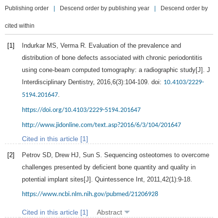
Publishing order
|
Descend order by publishing year
|
Descend order by
cited within
[1]
Indurkar
MS
,
Verma
R
. Evaluation of the prevalence and
distribution of bone defects associated with chronic periodontitis
using cone-beam computed tomography: a radiographic study[J].
J
Interdisciplinary Dentistry
,
2016
,
6
(3):104-109. doi:
10.4103/2229-
.
5194.201647
https://doi.org/10.4103/2229-5194.201647
http://www.jidonline.com/text.asp?2016/6/3/104/201647
Cited in this article [1]
[2]
Petrov
SD
,
Drew
HJ
,
Sun
S
. Sequencing osteotomes to overcome
challenges presented by deficient bone quantity and quality in
potential implant sites[J].
Quintessence Int
,
2011
,
42
(1):9-18.
https://www.ncbi.nlm.nih.gov/pubmed/21206928
Cited in this article [1]
Abstract