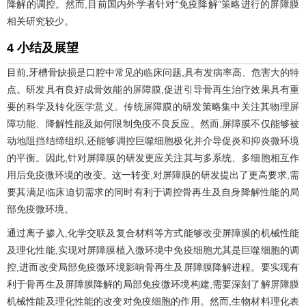
降解的调控。然而,目前国内外学者针对“免疫降解”策略进行的屏障膜
相关研究较少。
4 小结及展望
目前,牙槽骨缺损是口腔中常见的临床问题,具有发病率高、危害大的特
点。研发具有良好成骨效能的屏障膜,促进引导骨再生治疗效果具有重
要的科学及转化医学意义。传统屏障膜的研发策略集中关注其物理屏
障功能、降解性能及如何限制免疫不良反应。然而,屏障膜不仅能够被
动地阻挡结缔组织,还能够调控巨噬细胞极化并介导促炎和抑炎微环境
的平衡。因此,针对屏障膜的研发更应关注其与多系统、多细胞相互作
用后免疫微环境的改变。这一转变,对屏障膜的研发提出了更高要求,需
要其满足临床迫切需求的同时有利于调控骨再生及自身降解性能的局
部免疫微环境。
通过离子掺入,化学交联及复合材料等方式能够改变屏障膜的机械性能
及理化性能,实现对屏障膜植入微环境中免疫细胞尤其是巨噬细胞的调
控,进而改变局部免疫微环境影响骨再生及屏障膜降解进程。要实现有
利于骨再生及屏障膜降解的局部免疫微环境构建,需要深刻了解屏障膜
机械性能及理化性能的改变对免疫细胞的作用。然而,生物材料理化表