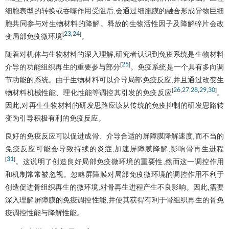
细胞表型的转换或吞噬作用受阻后,会通过细胞膜的融合形成异物巨细
胞共同参与对生物材料的降解。释放的生物活性因子及降解碎片会改
23
24
[
,
]
变局部免疫微环境
。
随着对机体与生物材料的深入理解,研究者认识到免疫系统是生物材料
25
[
]
介导的功能组织再生的重要参与部分
。免疫系统是一个具有多向调
节功能的系统。由于生物材料可以介导局部免疫反应,并且通过改变生
26
27
28
29
30
[
,
,
,
,
]
物材料机械性能、理化性能等调控其引发的免疫反应
。
因此,对再生生物材料的研发思路应该从传统的免疫抑制的研发思路转
变为引导积极有利的免疫反应。
良好的免疫反应可以促进成骨、介导合适的屏障膜降解速度,而不当的
免疫反应可能会导致持续的炎症,加速屏障膜降解,影响骨再生进程
31
[
]
。这说明了创造良好局部免疫微环境的重要性,然而这一调控作用
和机制常常被忽视。忽略屏障膜对局部免疫微环境的调控作用不利于
创造促进骨组织再生的微环境,对骨再生进程产生不良影响。因此,需要
深入理解屏障膜的免疫调控性能,并使其获得有利于骨组织再生的骨免
疫调控性能与降解性能。