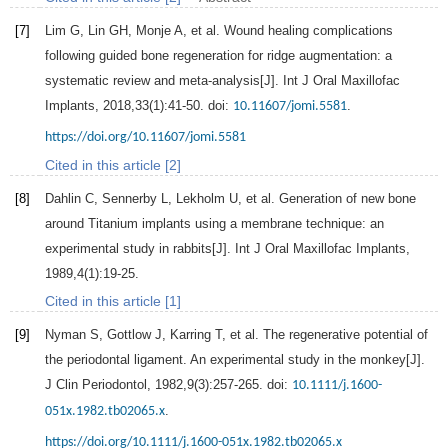
[7]
Lim
G
,
Lin
GH
,
Monje
A
, et al. Wound healing complications
following guided bone regeneration for ridge augmentation: a
systematic review and meta-analysis[J].
Int J Oral Maxillofac
Implants
,
2018
,
33
(1):41-50. doi:
.
10.11607/jomi.5581
https://doi.org/10.11607/jomi.5581
Cited in this article [2]
[8]
Dahlin
C
,
Sennerby
L
,
Lekholm
U
, et al. Generation of new bone
around Titanium implants using a membrane technique: an
experimental study in rabbits[J].
Int J Oral Maxillofac Implants
,
1989
,
4
(1):19-25.
Cited in this article [1]
[9]
Nyman
S
,
Gottlow
J
,
Karring
T
, et al. The regenerative potential of
the periodontal ligament. An experimental study in the monkey[J].
J Clin Periodontol
,
1982
,
9
(3):257-265. doi:
10.1111/j.1600-
.
051x.1982.tb02065.x
https://doi.org/10.1111/j.1600-051x.1982.tb02065.x