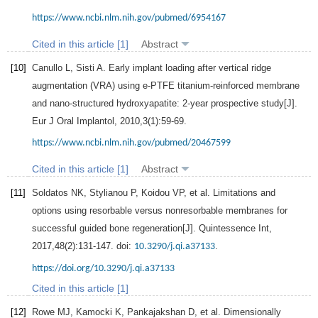
https://www.ncbi.nlm.nih.gov/pubmed/6954167
Cited in this article [1]
Abstract
[10]
Canullo
L
,
Sisti
A
. Early implant loading after vertical ridge
augmentation (VRA) using e-PTFE titanium-reinforced membrane
and nano-structured hydroxyapatite: 2-year prospective study[J].
Eur J Oral Implantol
,
2010
,
3
(1):59-69.
https://www.ncbi.nlm.nih.gov/pubmed/20467599
Cited in this article [1]
Abstract
[11]
Soldatos
NK
,
Stylianou
P
,
Koidou
VP
, et al. Limitations and
options using resorbable versus nonresorbable membranes for
successful guided bone regeneration[J].
Quintessence Int
,
2017
,
48
(2):131-147. doi:
.
10.3290/j.qi.a37133
https://doi.org/10.3290/j.qi.a37133
Cited in this article [1]
[12]
Rowe
MJ
,
Kamocki
K
,
Pankajakshan
D
, et al. Dimensionally