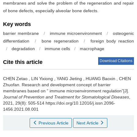
membranes and solve the problem of the regeneration and repair
of bone defects, especially alveolar bone defects.
Key words
barrier membrane
/
immune microenvironment
/
osteogenic
differentiation
/
bone regeneration
/
foreign body reaction
/
degradation
/
immune cells
/
macrophage
Download Citations
Cite this article
CHEN Zetao
,
LIN Yixiong
,
YANG Jieting
,
HUANG Baoxin
,
CHEN
Zhuofan
.
Research and development concept of barrier
membranes based on “ immune microenvironment regulation”[J].
Journal of Prevention and Treatment for Stomatological Diseases
,
2021, 29(8): 505-514 https://doi.org/10.12016/j.issn.2096-
1456.2021.08.001
Previous Article
Next Article