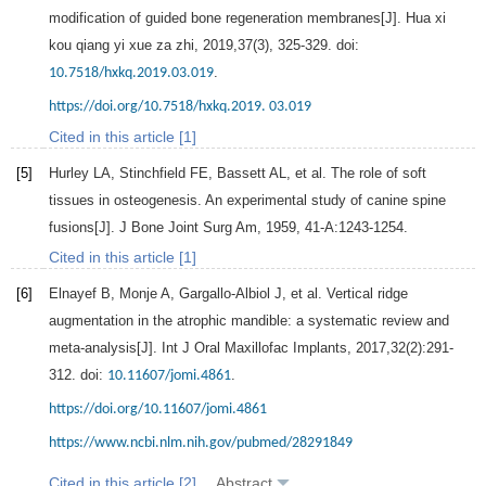
modification of guided bone regeneration membranes[J]. Hua xi
kou qiang yi xue za zhi,
2019
,
37
(3), 325-329. doi:
.
10.7518/hxkq.2019.03.019
https://doi.org/10.7518/hxkq.2019. 03.019
Cited in this article [1]
[5]
Hurley
LA
,
Stinchfield
FE
,
Bassett
AL
, et al. The role of soft
tissues in osteogenesis. An experimental study of canine spine
fusions[J].
J Bone Joint Surg Am
,
1959
,
41-A
:1243-1254.
Cited in this article [1]
[6]
Elnayef
B
,
Monje
A
,
Gargallo-Albiol
J
, et al. Vertical ridge
augmentation in the atrophic mandible: a systematic review and
meta-analysis[J].
Int J Oral Maxillofac Implants
,
2017
,
32
(2):291-
312. doi:
.
10.11607/jomi.4861
https://doi.org/10.11607/jomi.4861
https://www.ncbi.nlm.nih.gov/pubmed/28291849
Cited in this article [2]
Abstract