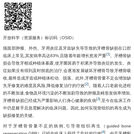
开放科学（资源服务）标识码（OSID）
颌面部肿瘤、外伤、牙周炎症及牙齿缺失等导致的牙槽骨缺损在口腔
1
[
]
临床上常见,其发病率高达83%,且随着年龄增长愈发严重
。牙槽骨缺
损会导致牙根或种植体暴露,使牙菌斑易于积累并导致炎症的发生。炎
症如果没有得到及时彻底的治疗,会逐渐发展破坏牙槽骨导致牙槽骨吸
收,最终造成牙齿或种植体松动、脱落。此外,牙槽骨骨量不足会增加缺
2
[
]
失牙修复的难度及风险,降低修复治疗的疗效
。随着人口老龄化进程
的不断加速,食物及环境污染的不断加剧导致的肿瘤及畸形发病率增加,
3
[
]
牙槽骨缺损已经成为严重影响人们身心健康的疾病
,至今在临床工作
中仍是棘手且急需解决的临床问题。因此,如何实现骨组织的再生成为
缺损修复的关键。
对于牙槽骨骨量不足的病例,引导骨组织再生（guided bone
4
[
]
regeneration,GBR）已经在临床上获得了良好的疗效
。由于牙槽黏