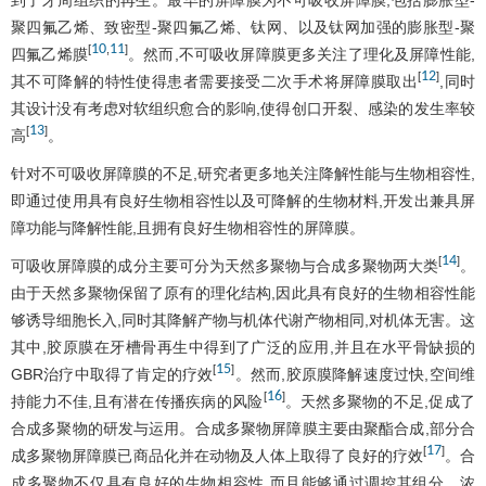
聚四氟乙烯、致密型-聚四氟乙烯、钛网、以及钛网加强的膨胀型-聚
10
11
[
,
]
四氟乙烯膜
。然而,不可吸收屏障膜更多关注了理化及屏障性能,
12
[
]
其不可降解的特性使得患者需要接受二次手术将屏障膜取出
,同时
其设计没有考虑对软组织愈合的影响,使得创口开裂、感染的发生率较
13
[
]
高
。
针对不可吸收屏障膜的不足,研究者更多地关注降解性能与生物相容性,
即通过使用具有良好生物相容性以及可降解的生物材料,开发出兼具屏
障功能与降解性能,且拥有良好生物相容性的屏障膜。
14
[
]
可吸收屏障膜的成分主要可分为天然多聚物与合成多聚物两大类
。
由于天然多聚物保留了原有的理化结构,因此具有良好的生物相容性能
够诱导细胞长入,同时其降解产物与机体代谢产物相同,对机体无害。这
其中,胶原膜在牙槽骨再生中得到了广泛的应用,并且在水平骨缺损的
15
[
]
GBR治疗中取得了肯定的疗效
。然而,胶原膜降解速度过快,空间维
16
[
]
持能力不佳,且有潜在传播疾病的风险
。天然多聚物的不足,促成了
合成多聚物的研发与运用。合成多聚物屏障膜主要由聚酯合成,部分合
17
[
]
成多聚物屏障膜已商品化并在动物及人体上取得了良好的疗效
。合
成多聚物不仅具有良好的生物相容性,而且能够通过调控其组分、浓