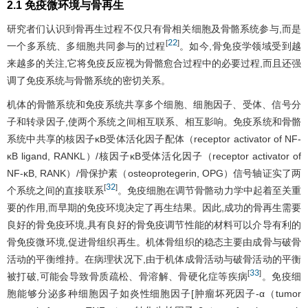
2.1 免疫微环境与骨再生
研究者们认识到骨再生过程不仅只有骨相关细胞及骨骼系统参与,而是
22
[
]
一个多系统、多细胞共同参与的过程
。如今,骨免疫学领域受到越
来越多的关注,它将免疫反应视为骨骼愈合过程中的必要过程,而且还强
调了免疫系统与骨骼系统的密切关系。
机体的骨骼系统和免疫系统共享多个细胞、细胞因子、受体、信号分
子和转录因子,使两个系统之间相互联系、相互影响。免疫系统和骨骼
系统中共享的核因子κB受体活化因子配体（receptor activator of NF-
κB ligand, RANKL）/核因子κB受体活化因子（receptor activator of
NF-κB, RANK）/骨保护素（osteoprotegerin, OPG）信号轴证实了两
32
[
]
个系统之间的直接联系
。免疫细胞在调节骨骼动力学中起着至关重
要的作用,而早期的免疫环境决定了再生结果。因此,成功的骨再生需要
良好的骨免疫环境,具有良好的骨免疫调节性能的材料可以介导有利的
骨免疫微环境,促进骨组织再生。机体骨组织的稳态主要由成骨与破骨
活动的平衡维持。在病理状况下,由于机体成骨活动与破骨活动的平衡
33
[
]
被打破,可能会导致骨质疏松、骨溶解、骨硬化症等疾病
。免疫细
胞能够分泌多种细胞因子如炎性细胞因子[肿瘤坏死因子-α（tumor