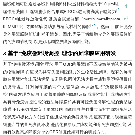
巨噬细胞可以通过吞噬作用降解材料;当材料颗粒大于10 μm时,由于吞
21
[
]
噬作用受阻,巨噬细胞会融合形成FBGCs进而提高其吞噬能力
,同时
FBGCs通过释放活性氧,基质金属蛋白酶（matrix metalloproteinase-
25
[
]
9, MMP-9）等降解酶协助参与植入材料的降解
。然而,目前细胞介
导的屏障膜降解机制尚不清楚。因此,需要了解细胞介导的屏障膜降解
的免疫调节机制,以更好地调控屏障膜降解性能。
3 基于“免疫微环境调控”理念的屏障膜应用研发
基于“免疫微环境调控”理念,用于GBR的屏障膜不应被简单地视为被动
的物理屏障,而应视为具有免疫调控能力的生物活性屏障。现有的屏障
膜在屏障性能上无法满足临床需求,同时无法为骨生成和重塑提供最佳
的微环境。针对屏障膜的两个关键问题,本课题组将“免疫微环境调
控”的研发理念应用于改善屏障膜的降解及促成骨性能上,成功研发出
具有骨免疫调控性能的新型屏障膜和具有可控免疫降解性能的新型屏
障膜,不仅有效地建立了屏障膜的屏障作用,并且通过调控巨噬细胞的活
化状态和极化方向创造了促进成骨的免疫微环境,证实了靶向调控巨噬
细胞介导的骨免疫微环境,是优化胶原膜屏障功能和骨免疫调控性能,从
而有效提高屏障膜介导的GBR修复效果可行的研发方向。