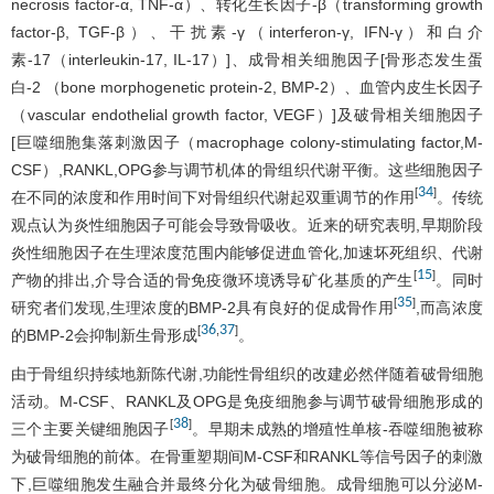
necrosis factor-α, TNF-α）、转化生长因子-β（transforming growth
factor-β, TGF-β）、干扰素-γ（interferon-γ, IFN-γ）和白介
素-17（interleukin-17, IL-17）]、成骨相关细胞因子[骨形态发生蛋
白-2 （bone morphogenetic protein-2, BMP-2）、血管内皮生长因子
（vascular endothelial growth factor, VEGF）]及破骨相关细胞因子
[巨噬细胞集落刺激因子（macrophage colony-stimulating factor,M-
CSF）,RANKL,OPG参与调节机体的骨组织代谢平衡。这些细胞因子
34
[
]
在不同的浓度和作用时间下对骨组织代谢起双重调节的作用
。传统
观点认为炎性细胞因子可能会导致骨吸收。近来的研究表明,早期阶段
炎性细胞因子在生理浓度范围内能够促进血管化,加速坏死组织、代谢
15
[
]
产物的排出,介导合适的骨免疫微环境诱导矿化基质的产生
。同时
35
[
]
研究者们发现,生理浓度的BMP-2具有良好的促成骨作用
,而高浓度
36
37
[
,
]
的BMP-2会抑制新生骨形成
。
由于骨组织持续地新陈代谢,功能性骨组织的改建必然伴随着破骨细胞
活动。M-CSF、RANKL及OPG是免疫细胞参与调节破骨细胞形成的
38
[
]
三个主要关键细胞因子
。早期未成熟的增殖性单核-吞噬细胞被称
为破骨细胞的前体。在骨重塑期间M-CSF和RANKL等信号因子的刺激
下,巨噬细胞发生融合并最终分化为破骨细胞。成骨细胞可以分泌M-