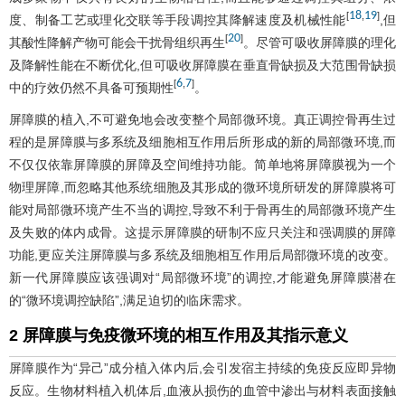
18
19
[
,
]
度、制备工艺或理化交联等手段调控其降解速度及机械性能
,但
20
[
]
其酸性降解产物可能会干扰骨组织再生
。尽管可吸收屏障膜的理化
及降解性能在不断优化,但可吸收屏障膜在垂直骨缺损及大范围骨缺损
6
7
[
,
]
中的疗效仍然不具备可预期性
。
屏障膜的植入,不可避免地会改变整个局部微环境。真正调控骨再生过
程的是屏障膜与多系统及细胞相互作用后所形成的新的局部微环境,而
不仅仅依靠屏障膜的屏障及空间维持功能。简单地将屏障膜视为一个
物理屏障,而忽略其他系统细胞及其形成的微环境所研发的屏障膜将可
能对局部微环境产生不当的调控,导致不利于骨再生的局部微环境产生
及失败的体内成骨。这提示屏障膜的研制不应只关注和强调膜的屏障
功能,更应关注屏障膜与多系统及细胞相互作用后局部微环境的改变。
新一代屏障膜应该强调对“局部微环境”的调控,才能避免屏障膜潜在
的“微环境调控缺陷”,满足迫切的临床需求。
2 屏障膜与免疫微环境的相互作用及其指示意义
屏障膜作为“异己”成分植入体内后,会引发宿主持续的免疫反应即异物
反应。生物材料植入机体后,血液从损伤的血管中渗出与材料表面接触