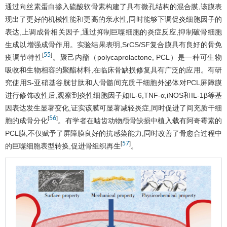
通过向丝素蛋白掺入硫酸软骨素构建了具有微孔结构的混合膜,该膜表
现出了更好的机械性能和更高的亲水性,同时能够下调促炎细胞因子的
表达,上调成骨相关因子,通过抑制巨噬细胞的炎症反应,抑制破骨细胞
生成以增强成骨作用。实验结果表明,SrCS/SF复合膜具有良好的骨免
55
[
]
疫调节特性
。聚己内酯（polycaprolactone, PCL）是一种可生物
吸收和生物相容的聚酯材料,在临床骨缺损修复具有广泛的应用。有研
究使用S-亚硝基谷胱甘肽和人骨髓间充质干细胞外泌体对PCL屏障膜
进行修饰改性后,观察到炎性细胞因子如IL-6,TNF-α,iNOS和IL-1β等基
因表达发生显著变化,证实该膜可显著减轻炎症,同时促进了间充质干细
56
[
]
胞的成骨分化
。有学者在啮齿动物颅骨缺损中植入载有阿奇霉素的
PCL膜,不仅赋予了屏障膜良好的抗感染能力,同时改善了骨愈合过程中
57
[
]
的巨噬细胞表型转换,促进骨组织再生
。