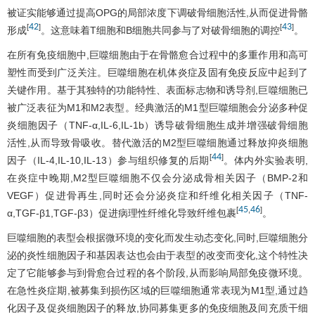
被证实能够通过提高OPG的局部浓度下调破骨细胞活性,从而促进骨骼
42
43
[
]
[
]
形成
。这意味着T细胞和B细胞共同参与了对破骨细胞的调控
。
在所有免疫细胞中,巨噬细胞由于在骨骼愈合过程中的多重作用和高可
塑性而受到广泛关注。巨噬细胞在机体炎症及固有免疫反应中起到了
关键作用。基于其独特的功能特性、表面标志物和诱导剂,巨噬细胞已
被广泛表征为M1和M2表型。经典激活的M1型巨噬细胞会分泌多种促
炎细胞因子（TNF-α,IL-6,IL-1b）诱导破骨细胞生成并增强破骨细胞
活性,从而导致骨吸收。替代激活的M2型巨噬细胞通过释放抑炎细胞
44
[
]
因子（IL-4,IL-10,IL-13）参与组织修复的后期
。体内外实验表明,
在炎症中晚期,M2型巨噬细胞不仅会分泌成骨相关因子（BMP-2和
VEGF）促进骨再生,同时还会分泌炎症和纤维化相关因子（TNF-
45
46
[
,
]
α,TGF-β1,TGF-β3）促进病理性纤维化导致纤维包裹
。
巨噬细胞的表型会根据微环境的变化而发生动态变化,同时,巨噬细胞分
泌的炎性细胞因子和基因表达也会由于表型的改变而变化,这个特性决
定了它能够参与到骨愈合过程的各个阶段,从而影响局部免疫微环境。
在急性炎症期,被募集到损伤区域的巨噬细胞通常表现为M1型,通过趋
化因子及促炎细胞因子的释放,协同募集更多的免疫细胞及间充质干细