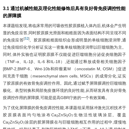
3.1 通过机械性能及理化性能修饰后具有良好骨免疫调控性能
的屏障膜
本课题组发现,将临床常用的可吸收性胶原膜植入体内后,机体会产生明
显的免疫应答,同时胶原膜光滑面和粗糙面因为表面结构不同呈现不同
52
[
]
的免疫应答
。胶原膜粗糙面组织会形成明显的单核细胞浸润带,通
过免疫组织化学分析证实这一密集单核细胞浸润带以巨噬细胞为主。
同时,体外实验也证明胶原膜不仅能促进巨噬细胞分泌促炎细胞因子
（TNF-α、IL-1β、IL-6 和IL-18）,还能通过释放成骨相关细胞因子
[BMP-2,BMP-6、Wnt-10b和抑瘤素M （oncostatin M, OSM）]促进
间充质干细胞（mesenchymal stem cells, MSCs）的成骨分化,证实
了胶原膜的有效骨免疫调控作用。因此,通过赋予屏障膜调控巨噬细胞
极化、表型转换和局部免疫微环境的良好性能,从而研发具有良好骨免
疫调控作用的屏障膜,可能是提高GBR疗效的一个有效策略。
为了优化屏障膜的骨免疫调控性能,本课题组采用脉冲激光沉积技术于
胶原膜表面均匀地涂布Ca
ZnSi
O
生物活性玻璃涂层。覆盖
2
2
7
Ca
ZnSi
O
涂层的胶屏障膜在与巨噬细胞相互作用的过程中,缓慢地
2
2
7