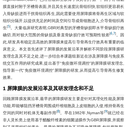
膜直接衬附于牙槽骨表面,并且其生长速度比骨组织快,软组织更容易长
入骨缺损进而干扰骨组织再生,因此需要使用屏障膜将骨再生区域与软
组织分隔开,以提供充足的时间及空间引导成骨细胞进入,介导骨组织再
5
[
]
生
。大量临床研究表明,GBR对典型的牙槽骨缺损即水平骨缺损疗效
6
7
[
,
]
确切,而对较大范围的骨缺损及垂直骨缺损疗效可预期性较差
。因
此,研发具有稳定且高效的屏障膜来提高引导骨再生疗效具有重要的临
床意义。本文首先述评了屏障膜的发展沿革并解析不同阶段屏障膜研
发理念及其不足之处,进一步结合本课题组新近在涉及屏障膜与免疫系
统交互作用的研究成果,提出基于“免疫微环境调控”的屏障膜研发理念,
指导新一代“免疫微环境调控”屏障膜的研发,从而提高引导骨再生修复
效果。
1 屏障膜的发展沿革及其研发理念和不足
回顾屏障膜发展沿革,最早的屏障膜研发主要是针对其理化性能及屏障
功能,即能够阻挡牙槽骨周围成纤维细胞及上皮细胞的入侵,维持骨再生
8
9
[
]
[
]
空间的同时对机体无毒副作用
。早在1982年,Nyman等
就已经在
非人灵长类上使用基于醋酸纤维素的细菌滤膜作为GBR屏障膜,并观察
到了牙周组织的再生。最早的屏障膜为不可吸收屏障膜,包括膨胀型-