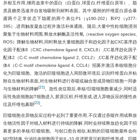
并相互作用,继而血浆中的蛋白（白蛋白,球蛋白,纤维蛋白原等）、脂
质及糖类迅速并自发地吸附到材料表面。其中,吸附的纤维蛋白原会暴
露两个正常状态下隐匿的两个表位P1（γ190-202）和P2（γ377-
395）,进而触发凝血过程并激活补体通路。随后,大量中性粒细胞浸润
聚集于生物材料周围,释放水解酶及活性氧（reactive oxygen species,
ROS）降解生物材料,同时释放大量细胞因子和趋化因子如CXC基序趋
化因子配体8（CXC chemokine ligand 8, CXCL8）,CC基序趋化因子
配体2（C-C motif chemokine ligand 2, CCL2）,CC基序趋化因子配
体4（C-C motif chemokine ligand 4, CCL4）招募并激活单核细胞分
化为巨噬细胞。激活的巨噬细胞进入局部微环境后,识别纤维蛋白并粘
附在生物材料表面,对生物材料进行吞噬或融合形成异物巨细胞一同参
21
[
]
与生物材料的降解
。急性炎症期后,单核/巨噬细胞数量减少,同时适
应性免疫细胞如T细胞进入,胶原沉积,纤维形成,进入异物反应的慢性炎
22
[
]
症及纤维包裹期
。
巨噬细胞在异物反应过程中起到了重要作用,不仅通过吞噬作用或释放
生物活性因子对植入材料进行持续的降解,同时会持续释放趋化因子招
募更多的单核/巨噬细胞。与创口愈合相似,粘附的巨噬细胞最终会向
M2型转换,分泌抗炎细胞因子如IL-10,促进胶原沉积和纤维形成。巨噬