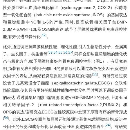
释放钙、锌和硅离子,刺激巨噬细胞上TNF-α下调、IL-1β上调,抑制炎
性介质TNF-α,血清环氧化酶-2（cyclooxygenase-2, COX-2）和诱导
型一氧化氮合酶（inducible nitric oxide synthase, iNOS）的基因表达
和巨噬细胞中NO和IL-6的产生,同时,提高成骨相关因子如BMP-
2,BMP-6,WNT-10b及OSM的表达,赋予了屏障膜优秀的骨免疫调控性
52
[
]
能,有效促进成骨分化
。
此外,通过调控屏障膜机械性能、理化性能,引入生物活性分子、金属离
53
54
55
56
57
[
,
,
,
,
]
子、生长因子、抗生素等
,同样会影响巨噬细胞的活化状
态与极化方向,赋予屏障膜良好的骨免疫调控性能（
图1
）。有研究表
明,负载有免疫相关因子如IL-4的胶原膜可以通过释放免疫因子,促进抑
53
[
]
炎因子的表达,从而减轻炎症反应,加速炎症的消除
。有研究通过表
没食子儿茶素没食子酸酯（epigallocatechin gallate,EGCG）交联修
饰胶原膜,使其具有更好的机械性能和生物活性,同时可以下调促炎因子
的表达,通过募集M2型巨噬细胞,促进VEGF和BMP-2的分泌,上调Runt
相关转录因子-2 （runt related transcription factor-2,RUNX-2）和
OPG的表达,该研究在EGCG改性胶原膜中发现了厚而有序的新骨形成
54
[
]
。此外,EGCG交联的胶原膜还能够通过募集M2型巨噬细胞,促进生
24
[
]
长因子的分泌和成骨分化,从而改善FBR,促进体内骨再生
。有研究