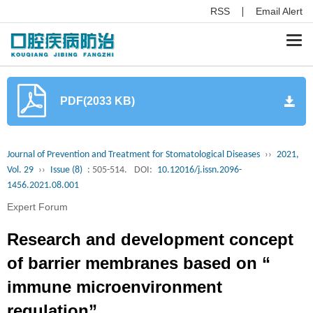
RSS
Email Alert
Togg
navi
PDF(2033 KB)
Journal of Prevention and Treatment for Stomatological Diseases
››
2021,
Vol. 29
››
Issue (8)
: 505-514.
DOI:
10.12016/j.issn.2096-
1456.2021.08.001
Expert Forum
Research and development concept
of barrier membranes based on “
immune microenvironment
regulation”