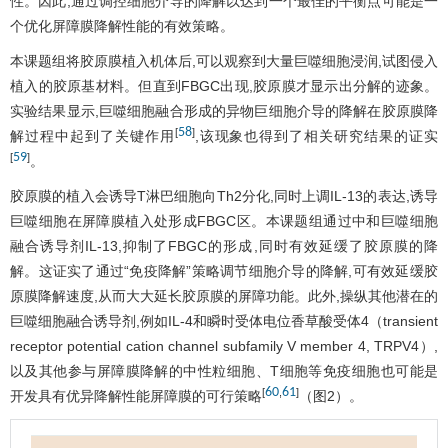
性。因此,通过调控细胞介导的降解以达到一个最佳的平衡点可能是一
个优化屏障膜降解性能的有效策略。
本课题组将胶原膜植入机体后,可以观察到大量巨噬细胞浸润,试图侵入
植入的胶原基材料。但直到FBGC出现,胶原膜才显示出分解的迹象。
实验结果显示,巨噬细胞融合形成的异物巨细胞介导的降解在胶原膜降
58
[
]
解过程中起到了关键作用
,该现象也得到了相关研究结果的证实
59
[
]
。
胶原膜的植入会诱导T淋巴细胞向Th2分化,同时上调IL-13的表达,诱导
巨噬细胞在屏障膜植入处形成FBGC区。本课题组通过中和巨噬细胞
融合诱导剂IL-13,抑制了FBGC的形成,同时有效延缓了胶原膜的降
解。这证实了通过“免疫降解”策略调节细胞介导的降解,可有效延缓胶
原膜降解速度,从而大大延长胶原膜的屏障功能。此外,操纵其他潜在的
巨噬细胞融合诱导剂,例如IL-4和瞬时受体电位香草酸受体4（transient
receptor potential cation channel subfamily V member 4, TRPV4）,
以及其他参与屏障膜降解的中性粒细胞、T细胞等免疫细胞也可能是
60
61
[
,
]
开发具有优异降解性能屏障膜的可行策略
（
图2
）。