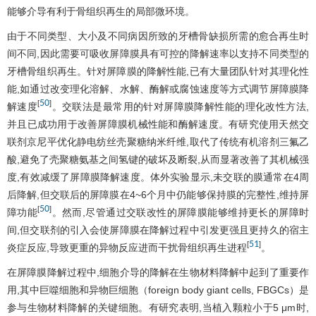
能够介导有利于骨组织再生的局部微环境。
由于不同类型、大小及不同病因所致的牙槽骨缺损所需的愈合再生时
间不同,因此需要可吸收屏障膜具有可控的降解速率以支持不同类型的
牙槽骨组织再生。针对屏障膜的降解性能,已有大量团队针对其理化性
能,如通过改变理化溶解、水解、酶解或腐蚀速度等方式调节屏障膜降
50
[
]
解速度
。交联法是最常用的针对屏障膜降解性能的理化改性方法,
并且已成功用于改善屏障膜机械性能和酶解速度。有研究使用天然交
联剂京尼平优化静电纺丝壳聚糖纳米纤维,取代了传统有机溶剂三氟乙
酸,避免了壳聚糖氨基之间氢键的破坏及断裂,从而显著改善了其机械强
度,有效减缓了屏障膜降解速度。体外实验显示,未交联的膜通常在4周
后降解,但交联后的屏障膜在4~6个月中仍能够保持膜的完整性,维持屏
50
[
]
障功能
。然而,尽管通过交联改性的屏障膜能够维持更长的屏障时
间,但交联剂的引入会使屏障膜在降解过程中引发更强且更持久的宿主
51
[
]
炎症反应,导致更重的异物反应进而干扰骨组织再生进程
。
在屏障膜降解过程中,细胞介导的降解在生物材料降解中起到了重要作
用,其中巨噬细胞和异物巨细胞（foreign body giant cells, FBGCs）是
参与生物材料降解的关键细胞。有研究表明,当植入颗粒小于5 μm时,