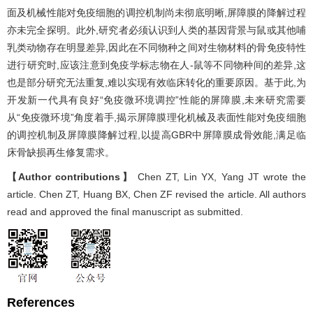
面及机械性能对免疫细胞的调控机制尚未彻底明晰,屏障膜的降解过程
亦未完全探明。此外,研究者必须认识到人类的基因背景与鼠或其他哺
乳类动物存在明显差异,因此在不同物种之间对生物材料的骨免疫特性
进行研究时,应该注意到免疫学标志物在人-鼠等不同物种间的差异,这
也是部分研究无法重复,难以实现有效临床转化的重要原因。基于此,为
开发新一代具有良好“免疫微环境调控”性能的屏障膜,未来研究需要
从“免疫微环境”角度着手,揭示屏障膜理化机械及表面性能对免疫细胞
的调控机制及屏障膜降解过程,以提高GBR中屏障膜成骨效能,满足临
床骨缺损再生修复需求。
【Author contributions】
Chen ZT, Lin YX, Yang JT wrote the
article. Chen ZT, Huang BX, Chen ZF revised the article. All authors
read and approved the final manuscript as submitted.
References