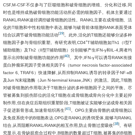
CSF,M-CSF不仅参与了巨噬细胞和破骨细胞的增殖、分化和迁移,同
时也是维持成熟破骨细胞功能活动所必需的细胞因子。机体主要通过
RANKL/RANK途径调控破骨细胞的活性。RANKL主要在成骨细胞、活
化的T细胞和中性粒细胞中表达,能够与破骨前体细胞RANK表面受体
39
[
]
结合以调节破骨细胞功能活动
。此外,活化的T细胞还能够分泌多种
+
细胞因子参与骨组织重塑。有研究表明,CD4
T辅助细胞如Th1（I型T
辅助细胞）及Th2（II型T辅助细胞）分别能够产生IFN-γ和IL-4,两者均
40
[
]
显示出抑制破骨细胞功能的作用
。其中,IFN-γ可以诱导RANK衔接
蛋白肿瘤坏死因子受体相关因子6（tumor necrosis factor-associated
factor 6, TRAF6）快速降解,从而抑制RANKL诱导的转录因子NF-κB
及Jun N末端激酶（Jun N-terminal kinase,JNK）的激活。因此,T细胞
对破骨细胞的作用取决于T细胞分泌的多种细胞因子之间的平衡。尽
管被募集到损伤部位的活化T细胞在成骨细胞成骨向分化中主要起抑
制作用,但在炎症后期组织重塑阶段,T细胞被证实能够分泌成骨相关因
41
[
]
子促进新骨形成,加速骨组织再生
。OPG主要由骨骼的成骨细胞以
及免疫系统中的B细胞表达,OPG是RANKL的诱饵受体,能够与RANKL
38
[
]
结合,从而阻断RANKL/RANK的相互作用,防止骨骼过度吸收
。有研
究显示,在骨缺损愈合过程中,B细胞的数量超过T细胞,被募集的B细胞