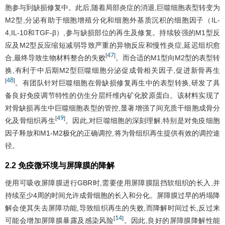
胞参与到缺损修复中。此后,随着局部炎症的消退,巨噬细胞表型转变为
M2型,分泌有助于细胞增殖分化和细胞外基质沉积的细胞因子（IL-
4,IL-10和TGF-β）,参与缺损部位的再生及修复。持续较强的M1型反
应及M2型反应缩短减弱导致严重的异物反应和慢性炎症,延迟组织愈
47
[
]
合,最终导致生物材料整合的失败
。而合适的M1型向M2型的表型转
换,有利于中后期M2型巨噬细胞分泌促成骨相关因子,促进新骨再生
48
[
]
。有团队针对巨噬细胞在骨缺损修复再生中的表型转换,研发了具
备良好免疫调节特性的仿生分层纤维内矿化胶原蛋白。该材料实现了
对骨缺损再生中巨噬细胞表型的管控,显著增强了间充质干细胞成骨分
49
[
]
化及骨组织再生
。因此,对巨噬细胞的深刻理解,特别是对免疫细胞
因子释放和M1-M2极化的正确调控,将为骨组织再生提供有效的调控途
径。
2.2 免疫微环境与屏障膜的降解
使用可吸收屏障膜进行GBR时,需要使用屏障膜阻挡软组织的长入,并
持续至少4周的时间允许成骨细胞的长入和分化。屏障膜过早的坍塌降
解会使其失去屏障功能,导致组织再生的失败,而降解时间过长,反过来
14
[
]
可能会增加屏障膜暴露及感染风险
。因此,良好的屏障膜降解性能